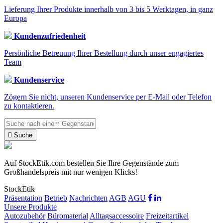
Lieferung Ihrer Produkte innerhalb von 3 bis 5 Werktagen, in ganz
Europa
Kundenzufriedenheit
Persönliche Betreuung Ihrer Bestellung durch unser engagiertes
Team
Kundenservice
Zögern Sie nicht, unseren Kundenservice per E-Mail oder Telefon
zu kontaktieren.

Suche
Auf StockEtik.com bestellen Sie Ihre Gegenstände zum
Großhandelspreis mit nur wenigen Klicks!
StockEtik
Präsentation
Betrieb
Nachrichten
AGB
AGU
Unsere Produkte
Autozubehör
Büromaterial
Alltagsaccessoire
Freizeitartikel