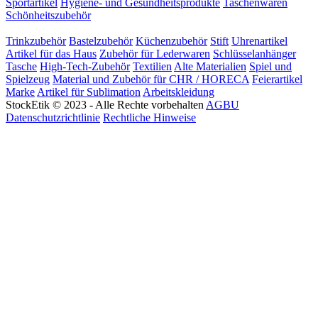
Sportartikel
Hygiene- und Gesundheitsprodukte
Taschenwaren
Schönheitszubehör
Trinkzubehör
Bastelzubehör
Küchenzubehör
Stift
Uhrenartikel
Artikel für das Haus
Zubehör für Lederwaren
Schlüsselanhänger
Tasche
High-Tech-Zubehör
Textilien
Alte Materialien
Spiel und
Spielzeug
Material und Zubehör für CHR / HORECA
Feierartikel
Marke
Artikel für Sublimation
Arbeitskleidung
StockEtik © 2023 - Alle Rechte vorbehalten
AGBU
Datenschutzrichtlinie
Rechtliche Hinweise