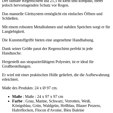
Der faltbare Regenschirm Ida 21,5 ist klein und kompakt, bietet
jedoch hervorragenden Schutz vor Regen.
Das manuelle Gleitsystem ermöglicht ein einfaches Öffnen und
Schließen.
Mit einem robusten Metallrahmen und stabilen Speichen sorgt er für
Langlebigkeit.
Die Kunststoffgriffe bieten eine angenehme Handhabung.
Dank seiner Größe passt der Regenschirm perfekt in jede
Handtasche.
Hergestellt aus strapazierfähigem Polyester, ist er ideal für
Großbestellungen.
Er wird mit einer praktischen Hülle geliefert, die die Aufbewahrung
erleichtert.
Maße des Produkts: 24 x Ø 97 cm.
Maße
: Maße : 24 x 97 x 97 cm
Farbe
: Grau, Marine, Schwarz, Verrotten, Weiß,
Königsblau, Grün, Waldgrün, Hellblau, Blauer Prozess,
Haferflocken, Flocon d'Avoine, Bleu Baleine