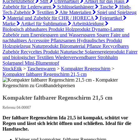
Küchenzubehör
Stift
Uhrenartikel
Artikel für das Haus
Zubehör für Lederwaren
Schlüsselanhänger
Tasche
High-
Tech-Zubehör
Textilien
Alte Materialien
Spiel und Spielzeug
Material und Zubehör für CHR / HORECA
Feierartikel
Marke
Artikel für Sublimation
Arbeitskleidung
Biologisch abbaubares Produkt
Holzprodukt
Dynamo-Lampe
Zubehör zum Energiesparen und Wassersparen
Sparer
Faire und
nachhaltiges Accessoire
Pflanzsamen
Hydraulisches Produkt
Holzspielzeug
Naturprodukt
Büromaterial
Pflanze
Recycelbares
Zubehör
Recyceltes Produkt
Naturtasche
Solarenergieprodukt
Fairer
und biologischer Textilien
Wiederverwendbarer Strohhalm
Solarpanel
Mini-Blumentopf
StockEtik
>
Taschenwaren
>
Kompakter Regenschirm
>
Kompakter faltbarer Regenschirm 21,5 cm
Kompakter faltbarer Regenschirm 21,5 cm
Referenz 04-00007
Der faltbare Regenschirm Ida 21,5 ist kompakt, schützt vor
Regen und lässt sich leicht öffnen und schließen. Ideal für die
Handtasche.
Kleiner und kompakter, faltbarer Regenschirm