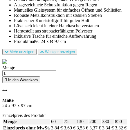
Ausgezeichnete Schutzfunktion gegen Regen
Manuelles Gleitsystem für einfaches Öffnen und Schließen
Robuste Metallkonstruktion mit stabilen Streben
Praktischer Kunststoffgriff für guten Halt
Lässt sich leicht in einer Handtasche verstauen
Hergestellt aus strapazierfähigem Polyester
Inklusive Tasche für einfache Aufbewahrung
Produktmaße: 24 x Ø 97 cm
Mehr anzeigen
Weniger anzeigen
Menge

In den Warenkorb
Maße
24 x 97 x 97 cm
Einzelpreis des Produkt
Menge
60
75
130
200
330
850
Einzelpreis ohne MwSt.
3,84 €
3,69 €
3,53 €
3,37 €
3,34 €
3,32 €