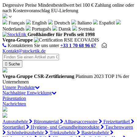
Cookie-Einstellungen
Degressive Preise
Mindestbestellwert bei 100 €
Zahlung online oder
nach Kostenvoranschlag
EU-Lieferung
Français
English
Deutsch
Italiano
Español
Nederlands
Português
Dansk
Svenska
Großhändler für Profis seit 1998
Vegea-Gruppe
Kontaktieren Sie uns unter
+33 1 70 68 96 67
Kontakt@stocketik.de

Suche
Vegea-Gruppe
CSR-Zertifizierung
Platinum 2023
TOP 1% der
Unternehmen
Unsere Produkte
Nachhaltige Entwicklung
Präsentation
Nachrichten
Autozubehör
Büromaterial
Alltagsaccessoire
Freizeitartikel
Sportartikel
Hygiene- und Gesundheitsprodukte
Taschenwaren
Schönheitszubehör
Trinkzubehör
Bastelzubehör