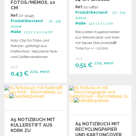
FOTOS/MEMOS, 10
Ref.
05-14892
CM
Produktbestand
: 117 225
Ref.
02-32445
Artikel
Produktbestand
: 30 435
Maße
: 14 x 1.1 x 1.1 cm
Artikel
Maße
: 11.5 x 2.4 x 2.4 cm
Recycelter Kugelschreiber
aus Weizenstroh und Kork
Holz-Clip für Fotos und
mit blauer Dokumental®-
Notizen, gefertigt aus
Tinte für +/- 1200m
Kiefernholz. Natürliche Farb-
Schreibdauer. Maße: 14 x Ø 1,1
und Größenvariationen
AUS
cm.
möglich. Ideal für individuelle
0,51 €
ZZGL. MWST.
AUS
Dekoration.
0,43 €
ZZGL. MWST.
BESTELLEN
BESTELLEN
Angebot anfordern
Angebot anfordern
A5 NOTIZBUCH MIT
A5 NOTIZBUCH MIT
KULLERSTIFT AUS
RECYCLINGPAPIER
KORK ZU
UND KARTONCOVER
GROSSHANDELSPREISEN