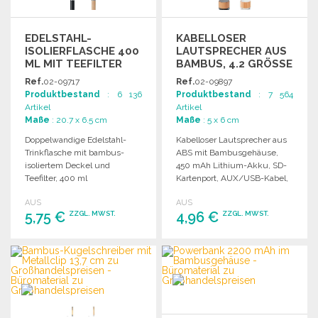
EDELSTAHL-
KABELLOSER
ISOLIERFLASCHE 400
LAUTSPRECHER AUS
ML MIT TEEFILTER
BAMBUS, 4.2 GRÖSSE
Ref.
02-09717
Ref.
02-09897
Produktbestand
: 6 136
Produktbestand
: 7 564
Artikel
Artikel
Maße
: 20.7 x 6.5 cm
Maße
: 5 x 6 cm
Doppelwandige Edelstahl-
Kabelloser Lautsprecher aus
Trinkflasche mit bambus-
ABS mit Bambusgehäuse,
isoliertem Deckel und
450 mAh Lithium-Akku, SD-
Teefilter, 400 ml
Kartenport, AUX/USB-Kabel,
Fassungsvermögen. Ideal für
Freisprechfunktion.
AUS
AUS
Getränke unterwegs.
5,75 €
4,96 €
ZZGL. MWST.
ZZGL. MWST.
BESTELLEN
BESTELLEN
Angebot anfordern
Angebot anfordern