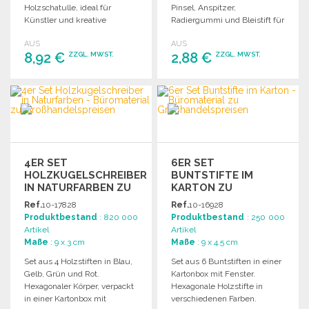
Holzschatulle, ideal für
Pinsel, Anspitzer,
Künstler und kreative
Radiergummi und Bleistift für
Projekte. Perfekt für den
kreative Malprojekte.
AUS
AUS
Großhandel.
8,92 €
2,88 €
ZZGL. MWST.
ZZGL. MWST.
BESTELLEN
BESTELLEN
Angebot anfordern
Angebot anfordern
4ER SET
6ER SET
HOLZKUGELSCHREIBER
BUNTSTIFTE IM
IN NATURFARBEN ZU
KARTON ZU
GROSSHANDELSPREISEN
GROSSHANDELSPREISEN
Ref.
10-17828
Ref.
10-16928
Produktbestand
: 820 000
Produktbestand
: 250 000
Artikel
Artikel
Maße
: 9 x 3 cm
Maße
: 9 x 4.5 cm
Set aus 4 Holzstiften in Blau,
Set aus 6 Buntstiften in einer
Gelb, Grün und Rot.
Kartonbox mit Fenster.
Hexagonaler Körper, verpackt
Hexagonale Holzstifte in
in einer Kartonbox mit
verschiedenen Farben.