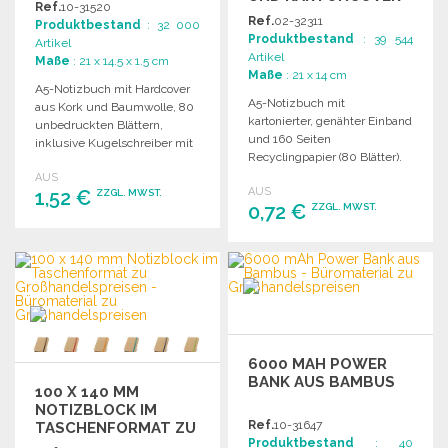
Ref.
10-31520
ZU
Ref.
02-32311
Produktbestand
: 32 000
GROSSHANDELSPREISEN
Produktbestand
: 39 544
Artikel
Artikel
Maße
: 21 x 14.5 x 1.5 cm
Maße
: 21 x 14 cm
A5-Notizbuch mit Hardcover
A5-Notizbuch mit
aus Kork und Baumwolle, 80
kartonierter, genähter Einband
unbedruckten Blättern,
und 160 Seiten
inklusive Kugelschreiber mit
Recyclingpapier (80 Blätter).
Kork- und Weizengras-
Ideal für Notizen und
AUS
Zubehör.
AUS
1,52 €
Skizzen.
ZZGL. MWST.
0,72 €
ZZGL. MWST.
BESTELLEN
BESTELLEN
Angebot anfordern
Angebot anfordern
6000 MAH POWER
BANK AUS BAMBUS
100 X 140 MM
NOTIZBLOCK IM
Ref.
10-31647
TASCHENFORMAT ZU
Produktbestand
: 40
GROSSHANDELSPREISEN