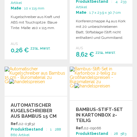
Produktbestand
: 4 233
Artikel
Artikel
Maße
: 10 x 115 mm
Maße
: 1.7 x 23.9 x 30.7 cm
Kugelschreiber aus Kraft und
Konferenzmappe A4 aus Kork
ABS mit Touchspitze. Blaue
mit 20 unbeschriebenen
Tinte. Maße: ø10 x 115 mm.
Blatt, Stiftablage (Stift nicht
enthalten) und Gummiband.
Lieferung in einer Tasche.
AUS
AUS
0,26 €
ZZGL. MWST.
8,62 €
ZZGL. MWST.
BESTELLEN
BESTELLEN
Angebot anfordern
Angebot anfordern
AUTOMATISCHER
BAMBUS-STIFT-SET
KUGELSCHREIBER
IN KARTONBOX 2-
AUS BAMBUS 15 CM
TEILIG
Ref.
02-03832
Ref.
02-09066
Produktbestand
: 1 288
Produktbestand
: 28 583
860 Artikel