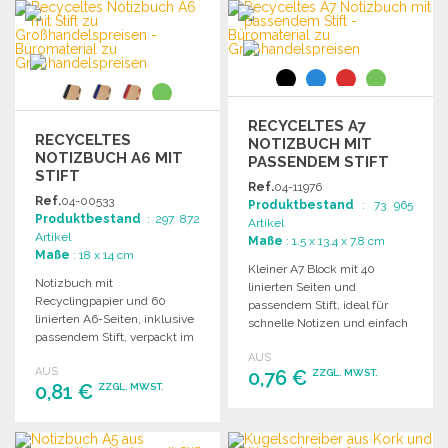
BESTELLEN
Angebot anfordern
Angebot anfordern
RECYCELTES A7
RECYCELTES
NOTIZBUCH MIT
NOTIZBUCH A6 MIT
PASSENDEM STIFT
STIFT
Ref.
04-11976
Ref.
04-00533
Produktbestand
: 73 965
Produktbestand
: 297 872
Artikel
Artikel
Maße
: 1.5 x 13.4 x 7.8 cm
Maße
: 18 x 14 cm
Kleiner A7 Block mit 40
Notizbuch mit
linierten Seiten und
Recyclingpapier und 60
passendem Stift, ideal für
linierten A6-Seiten, inklusive
schnelle Notizen und einfach
passendem Stift, verpackt im
zu transportieren.
Set. Maße: 18 x 1 x 14 cm.
AUS
AUS
0,76 €
ZZGL. MWST.
0,81 €
ZZGL. MWST.
BESTELLEN
BESTELLEN