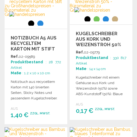
Angebot anfordern
Angebot anfordern
KUGELSCHREIBER
NOTIZBUCH A5 AUS
AUS KORK UND
RECYCELTEM
WEIZENSTROH 50%
KARTON MIT STIFT
Ref.
02-09779
ZU
Ref.
02-09589
Produktbestand
: 330 817
GROSSHANDELSPREISEN
Produktbestand
: 28 772
Artikel
Artikel
Maße
: 14 x 14 cm
Maße
: 1.2 x 10 x 10 cm
Kugelschreiber mit einem
Notizbuch aus recyceltem
Gehäuse aus Kork und
Karton mit 140 linierten
Weizenstroh (50%) sowie
Seiten, Sticky Notes und
ABS-Kunststoff (50%). Blaue
passendem Kugelschreiber.
Tinte. Druckergebnisse
Elastisches Band zur sicheren
AUS
können variieren.
AUS
Verschluss.
0,17 €
ZZGL. MWST.
1,40 €
ZZGL. MWST.
BESTELLEN
BESTELLEN
Angebot anfordern