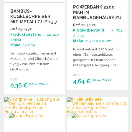
POWERBANK 2200
BAMBUS-
MAH IM
KUGELSCHREIBER
BAMBUSGEHÄUSE ZU
MIT METALLCLIP 13,7
GROSSHANDELSPREISEN
Ref.
02-32108
CM
Ref.
05-14358
Produktbestand
: 5 763
Produktbestand
: 22 410
Artikel
Artikel
Maße
: 2.4 x 10 x 10 cm
Maße
: 13.7 cm
Powerbank mit 2200 mAh in
Bambus-Kugelschreiber mit
einem Bambusgehäuse,
Metallring und Clip, Maße: 1 x
geeignet für Smartphones,
1 x 13,7 cm, ideal für den
mit DC5V/1A Ausgang, LED-
Großhandel.
Anzeige und USB-Kabel.
AUS
AUS
4,64 €
ZZGL. MWST.
0,36 €
ZZGL. MWST.
BESTELLEN
BESTELLEN
Angebot anfordern
Angebot anfordern