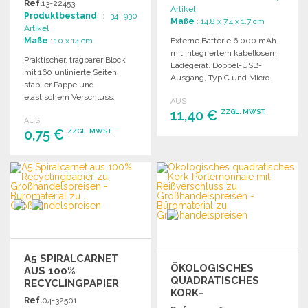
Ref.
13-22453
Artikel
Produktbestand
: 34 930
Maße
: 14.8 x 7.4 x 1.7 cm
Artikel
Maße
: 10 x 14 cm
Externe Batterie 6.000 mAh
mit integriertem kabellosem
Praktischer, tragbarer Block
Ladegerät. Doppel-USB-
mit 160 unlinierte Seiten,
Ausgang, Typ C und Micro-
stabiler Pappe und
USB, ideal für mehrere
elastischem Verschluss.
AUS
Geräte.
Maße: 100 x 140 mm.
11,40 €
ZZGL. MWST.
AUS
0,75 €
ZZGL. MWST.
BESTELLEN
BESTELLEN
Angebot anfordern
Angebot anfordern
A5 SPIRALCARNET
ÖKOLOGISCHES
AUS 100%
QUADRATISCHES
RECYCLINGPAPIER
KORK-
Ref.
04-32501
PORTEMONNAIE MIT