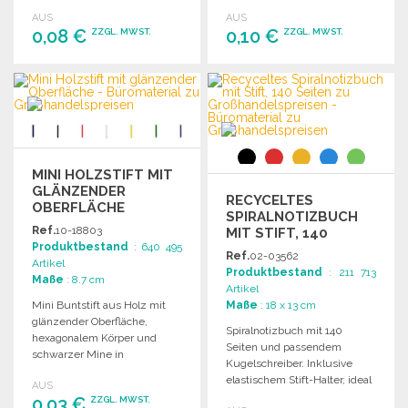
Fenster.
AUS
AUS
0,08 €
0,10 €
ZZGL. MWST.
ZZGL. MWST.
BESTELLEN
BESTELLEN
Angebot anfordern
Angebot anfordern
MINI HOLZSTIFT MIT
GLÄNZENDER
RECYCELTES
OBERFLÄCHE
SPIRALNOTIZBUCH
Ref.
10-18803
MIT STIFT, 140
Produktbestand
: 640 495
SEITEN
Ref.
02-03562
Artikel
Produktbestand
: 211 713
Maße
: 8.7 cm
Artikel
Mini Buntstift aus Holz mit
Maße
: 18 x 13 cm
glänzender Oberfläche,
Spiralnotizbuch mit 140
hexagonalem Körper und
Seiten und passendem
schwarzer Mine in
Kugelschreiber. Inklusive
verschiedenen Farben
elastischem Stift-Halter, ideal
AUS
erhältlich.
für den täglichen Gebrauch.
0,03 €
ZZGL. MWST.