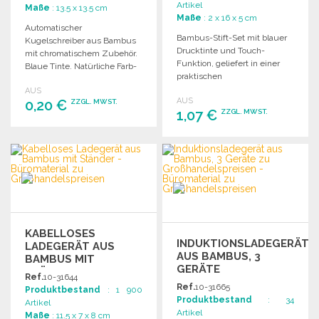
Artikel
Maße
: 13.5 x 13.5 cm
Maße
: 2 x 16 x 5 cm
Automatischer
Bambus-Stift-Set mit blauer
Kugelschreiber aus Bambus
Drucktinte und Touch-
mit chromatischem Zubehör.
Funktion, geliefert in einer
Blaue Tinte. Natürliche Farb-
praktischen
und Dekorationsvariationen
Kartonverpackung. Leichte
AUS
möglich.
AUS
0,20 €
Farb- und Dekorvariationen
ZZGL. MWST.
1,07 €
ZZGL. MWST.
möglich.
BESTELLEN
BESTELLEN
Angebot anfordern
Angebot anfordern
KABELLOSES
INDUKTIONSLADEGERÄT
LADEGERÄT AUS
AUS BAMBUS, 3
BAMBUS MIT
GERÄTE
STÄNDER
Ref.
10-31644
Ref.
10-31665
Produktbestand
: 1 900
Produktbestand
: 34
Artikel
Artikel
Maße
: 11.5 x 7 x 8 cm