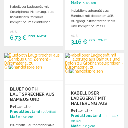
Maße
: 9 x 9 cm
Kabelloser Ladegerät mit
Induktionsladegerät aus
Smartphone-Halterung, aus
Bambus mit doppelter USB-
natürlichem Bambus,
Ausgang, rutschfester Basis
kompatibel mit drahtloser
und kompatibel mit Qi-
Ladetechnologie, inklusive
Technologie. In Geschenkbox
AUS
individuellem Gehäuse.
AUS
6,73 €
geliefert. Kabel enthalten.
ZZGL. MWST.
3,16 €
ZZGL. MWST.
BESTELLEN
BESTELLEN
Angebot anfordern
Angebot anfordern
BLUETOOTH
KABELLOSER
LAUTSPRECHER AUS
LADEGERÄT MIT
BAMBUS UND
HALTERUNG AUS
ZEMENT ZU
Ref.
10-31855
BAMBUS UND BETON
GROSSHANDELSPREISEN
Ref.
10-31857
Produktbestand
: 7 Artikel
Produktbestand
: 227
Maße
: 6.8 cm
Artikel
Bluetooth-Lautsprecher aus
Maße
: 12.5 cm