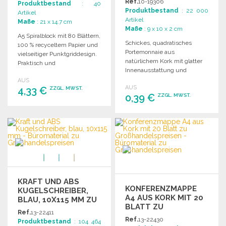
Ref.
10-19306
Produktbestand
: 40
REISSVERSCHLUSS
Produktbestand
: 22 000
Artikel
Artikel
Maße
: 21 x 14.7 cm
Maße
: 9 x 10 x 2 cm
A5 Spiralblock mit 80 Blättern,
Schickes, quadratisches
100 % recyceltem Papier und
Portemonnaie aus
vielseitiger Punktgriddesign.
natürlichem Kork mit glatter
Praktisch und
Innenausstattung und
benutzerfreundlich.
praktischem Reißverschluss
AUS
Hergestellt in Italien.
AUS
4,33 €
sowie Schlüsselring.
ZZGL. MWST.
0,39 €
ZZGL. MWST.
BESTELLEN
BESTELLEN
Angebot anfordern
Angebot anfordern
KRAFT UND ABS
KONFERENZMAPPE
KUGELSCHREIBER,
A4 AUS KORK MIT 20
BLAU, 10X115 MM ZU
BLATT ZU
GROSSHANDELSPREISEN
Ref.
13-22411
GROSSHANDELSPREISEN
Ref.
13-22430
Produktbestand
: 104 464