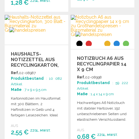
1,28 €
ZZGL. MWST.
BESTELLEN
BESTELLEN
Angebot anfordern
Angebot anfordern
HAUSHALTS-
NOTIZBUCH A6 AUS
NOTIZZETTEL AUS
RECYCLINGPAPIER 14
RECYCLINGKARTON,
X 9 CM
300 BLATT
Ref.
02-08987
Ref.
02-08998
Produktbestand
: 10 082
Produktbestand
: 59 222
Artikel
Artikel
Maße
: 7 x 9 x 9.5 cm
Maße
: 1.4 x 14 x 9 cm
Kartonnotizen im Hausformat
Hochwertiges A6 Notizbuch
mit 300 Blättern, 2
mit stabiler Hartcover, 192
Haftnotizen in Gelb und 4
unbeschriebenen Seiten und
farbigen Lesezeichen. Ideal
elastischem Verschlussband.
für Büro und Schule.
Ideal für Notizen und
AUS
AUS
2,55 €
Skizzen.
ZZGL. MWST.
0,68 €
ZZGL. MWST.