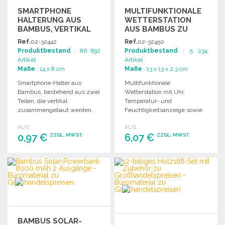
SMARTPHONE
MULTIFUNKTIONALE
HALTERUNG AUS
WETTERSTATION
BAMBUS, VERTIKAL
AUS BAMBUS ZU
GROSSHANDELSPREISEN
Ref.
02-32442
Ref.
02-32450
Produktbestand
: 86 692
Produktbestand
: 5 234
Artikel
Artikel
Maße
: 14 x 8 cm
Maße
: 13 x 13 x 2.3 cm
Smartphone-Halter aus
Multifunktionale
Bambus, bestehend aus zwei
Wetterstation mit Uhr,
Teilen, die vertikal
Temperatur- und
zusammengebaut werden,
Feuchtigkeitsanzeige sowie
um das Telefon stabil zu
Kalender. Betrieben mit 2
AUS
AUS
halten.
AAA-Batterien (nicht
0,97 €
6,07 €
ZZGL. MWST.
ZZGL. MWST.
enthalten).
BESTELLEN
BESTELLEN
Angebot anfordern
Angebot anfordern
BAMBUS SOLAR-