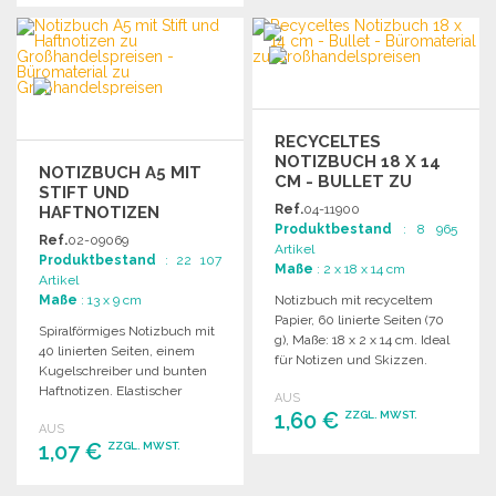
BESTELLEN
BESTELLEN
Angebot anfordern
Angebot anfordern
RECYCELTES
NOTIZBUCH 18 X 14
NOTIZBUCH A5 MIT
CM - BULLET ZU
STIFT UND
GROSSHANDELSPREISEN
Ref.
04-11900
HAFTNOTIZEN
Produktbestand
: 8 965
Ref.
02-09069
Artikel
Produktbestand
: 22 107
Maße
: 2 x 18 x 14 cm
Artikel
Maße
: 13 x 9 cm
Notizbuch mit recyceltem
Papier, 60 linierte Seiten (70
Spiralförmiges Notizbuch mit
g), Maße: 18 x 2 x 14 cm. Ideal
40 linierten Seiten, einem
für Notizen und Skizzen.
Kugelschreiber und bunten
Haftnotizen. Elastischer
AUS
Stifthalter inklusive.
1,60 €
ZZGL. MWST.
AUS
1,07 €
ZZGL. MWST.
BESTELLEN