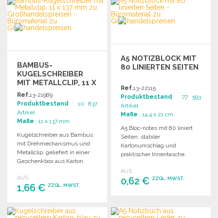
Angebot anfordern
Angebot anfordern
A5 NOTIZBLOCK MIT
BAMBUS-
80 LINIERTEN SEITEN
KUGELSCHREIBER
MIT METALLCLIP, 11 X
Ref.
13-22115
137 MM
Ref.
13-21989
Produktbestand
: 77 593
Produktbestand
: 10 837
Artikel
Artikel
Maße
: 14.4 x 21 cm
Maße
: 11 x 137 mm
A5 Bloc-notes mit 80 liniert
Kugelschreiber aus Bambus
Seiten, stabiler
mit Drehmechanismus und
Kartonumschlag und
Metallclip, geliefert in einer
praktischer Innentasche.
Geschenkbox aus Karton.
Maße: 144 x 210 mm.
Maße: Ø11 x 137 mm.
AUS
AUS
0,62 €
ZZGL. MWST.
1,66 €
ZZGL. MWST.
BESTELLEN
BESTELLEN
Angebot anfordern