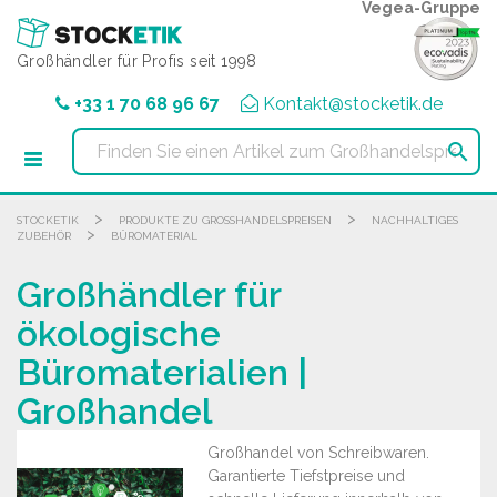
Cookie-Einstellungen
Vegea-Gruppe
Großhändler für Profis seit 1998
+33 1 70 68 96 67
Kontakt@stocketik.de

>
>
STOCKETIK
PRODUKTE ZU GROSSHANDELSPREISEN
NACHHALTIGES
>
ZUBEHÖR
BÜROMATERIAL
Großhändler für
ökologische
Büromaterialien |
Großhandel
Großhandel von Schreibwaren.
Garantierte Tiefstpreise und