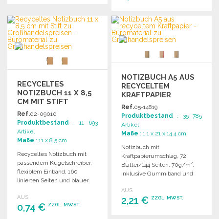
BESTELLEN
BESTELLEN
Angebot anfordern
Angebot anfordern
NOTIZBUCH A5 AUS
RECYCELTES
RECYCELTEM
NOTIZBUCH 11 X 8,5
KRAFTPAPIER
CM MIT STIFT
Ref.
05-14819
Ref.
02-09010
Produktbestand
: 35 785
Produktbestand
: 11 693
Artikel
Artikel
Maße
: 1.1 x 21 x 14.4 cm
Maße
: 11 x 8.5 cm
Notizbuch mit
Recyceltes Notizbuch mit
Kraftpapierumschlag, 72
passendem Kugelschreiber,
Blätter/144 Seiten, 70g/m²,
flexiblem Einband, 160
inklusive Gummiband und
linierten Seiten und blauer
Lesezeichen. Maße: 21 x 14,4
Tinte. Ideal für den täglichen
AUS
x 1,1 cm.
AUS
Einsatz.
2,21 €
ZZGL. MWST.
0,74 €
ZZGL. MWST.