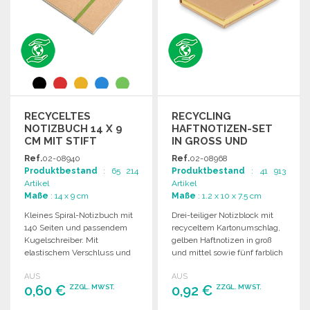
RECYCELTES
RECYCLING
NOTIZBUCH 14 X 9
HAFTNOTIZEN-SET
CM MIT STIFT
IN GROSS UND M
ITTEL
Ref.
02-08940
Ref.
02-08968
Produktbestand
: 65 214
Produktbestand
: 41 913
Artikel
Artikel
Maße
: 14 x 9 cm
Maße
: 1.2 x 10 x 7.5 cm
Kleines Spiral-Notizbuch mit
Drei-teiliger Notizblock mit
140 Seiten und passendem
recyceltem Kartonumschlag,
Kugelschreiber. Mit
gelben Haftnotizen in groß
elastischem Verschluss und
und mittel sowie fünf farblich
Stifthalter. Ideal für den
passenden Lesezeichen.
AUS
AUS
täglichen Gebrauch.
0,60 €
0,92 €
ZZGL. MWST.
ZZGL. MWST.