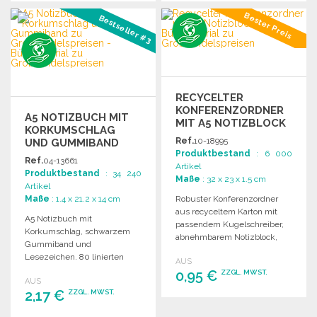
BESTELLEN
BESTELLEN
Bester Preis
Bestseller #3
Angebot anfordern
Angebot anfordern
RECYCELTER
KONFERENZORDNER
A5 NOTIZBUCH MIT
MIT A5 NOTIZBLOCK
KORKUMSCHLAG
Ref.
10-18995
UND GUMMIBAND
Produktbestand
: 6 000
Ref.
04-13661
Artikel
Produktbestand
: 34 240
Maße
: 32 x 23 x 1.5 cm
Artikel
Maße
: 1.4 x 21.2 x 14 cm
Robuster Konferenzordner
aus recyceltem Karton mit
A5 Notizbuch mit
passendem Kugelschreiber,
Korkumschlag, schwarzem
abnehmbarem Notizblock,
Gummiband und
Klappfach, Visitenkartenhalter
Lesezeichen. 80 linierten
AUS
und Stifthalter.
Seiten aus 70g/m² Papier.
0,95 €
ZZGL. MWST.
AUS
Maße: 21 x 1,5 x 14 cm.
2,17 €
ZZGL. MWST.
BESTELLEN