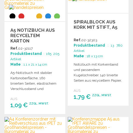
SPIRALBLOCK AUS
KORK MIT STIFT, A5
A5 NOTIZBUCH AUS
RECYCELTEM
Ref.
02-32303
KARTON
Produktbestand
: 13 780
Ref.
02-32117
Artikel
Produktbestand
: 165 205
Maße
: 18 x 13 cm
Artikel
Maße
: 1.1 x 21 x 14 cm
Notizbuch mit Korkeinband
und passendem
A5-Notizbuch mit stabiler
Kugelschreiber. 140 linierte
Kartonoberfläche, 160
Seiten aus recyceltem Papier,
linierten Seiten, elastischem
elastischer Stifthalter. Ideal
Verschlussband und
AUS
für Notizen und Ideen.
Lesezeichen. Ideal für
1,79 €
ZZGL. MWST.
AUS
Notizen und Organisation.
1,09 €
ZZGL. MWST.
BESTELLEN
BESTELLEN
Angebot anfordern
Angebot anfordern