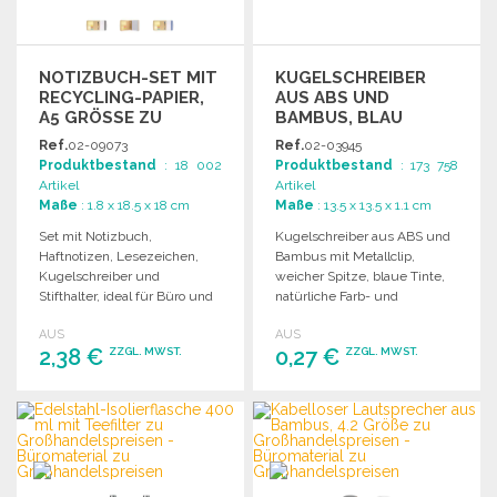
NOTIZBUCH-SET MIT
KUGELSCHREIBER
RECYCLING-PAPIER,
AUS ABS UND
A5 GRÖSSE ZU G
BAMBUS, BLAU
ROSSHANDELSPREISEN
Ref.
02-09073
Ref.
02-03945
Produktbestand
: 18 002
Produktbestand
: 173 758
Artikel
Artikel
Maße
: 1.8 x 18.5 x 18 cm
Maße
: 13.5 x 13.5 x 1.1 cm
Set mit Notizbuch,
Kugelschreiber aus ABS und
Haftnotizen, Lesezeichen,
Bambus mit Metallclip,
Kugelschreiber und
weicher Spitze, blaue Tinte,
Stifthalter, ideal für Büro und
natürliche Farb- und
Schule.
Größenvariationen.
AUS
AUS
2,38 €
0,27 €
ZZGL. MWST.
ZZGL. MWST.
BESTELLEN
BESTELLEN
Angebot anfordern
Angebot anfordern