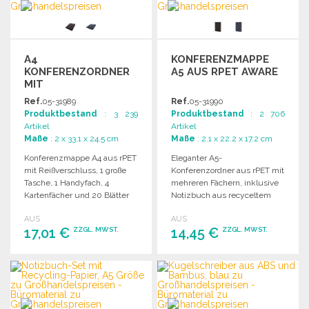
A4
KONFERENZMAPPE
KONFERENZORDNER
A5 AUS RPET AWARE
MIT
REISSVERSCHLUSS A
Ref.
05-31989
Ref.
05-31990
US RPET
Produktbestand
: 3 239
Produktbestand
: 2 706
Artikel
Artikel
Maße
: 2 x 33.1 x 24.5 cm
Maße
: 2.1 x 22.2 x 17.2 cm
Konferenzmappe A4 aus rPET
Eleganter A5-
mit Reißverschluss, 1 große
Konferenzordner aus rPET mit
Tasche, 1 Handyfach, 4
mehreren Fächern, inklusive
Kartenfächer und 20 Blätter
Notizbuch aus recyceltem
recyceltem Papier.
Papier und Stiftelasche.
AUS
AUS
17,01 €
14,45 €
ZZGL. MWST.
ZZGL. MWST.
BESTELLEN
BESTELLEN
Angebot anfordern
Angebot anfordern