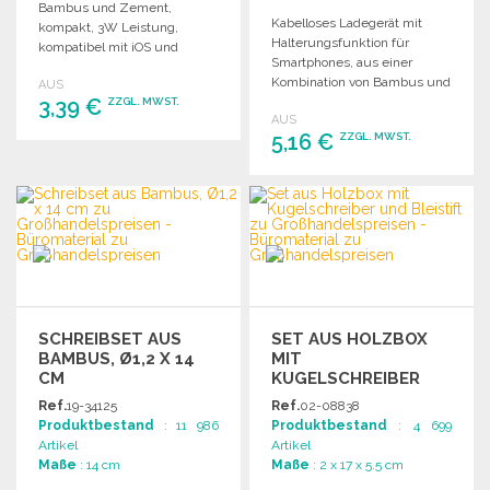
Bambus und Zement,
Kabelloses Ladegerät mit
kompakt, 3W Leistung,
Halterungsfunktion für
kompatibel mit iOS und
Smartphones, aus einer
Android, inklusive USB-
Kombination von Bambus und
AUS
Ladekabel.
3,39 €
Zement. Sichere Nutzung
ZZGL. MWST.
AUS
mit USB-Ladekabel.
5,16 €
ZZGL. MWST.
BESTELLEN
Angebot anfordern
BESTELLEN
Angebot anfordern
SCHREIBSET AUS
SET AUS HOLZBOX
BAMBUS, Ø1,2 X 14
MIT
CM
KUGELSCHREIBER
UND BLEISTIFT
Ref.
19-34125
Ref.
02-08838
Produktbestand
: 11 986
Produktbestand
: 4 699
Artikel
Artikel
Maße
: 14 cm
Maße
: 2 x 17 x 5.5 cm