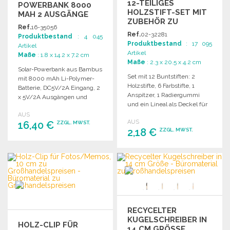
12-TEILIGES
POWERBANK 8000
HOLZSTIFT-SET MIT
MAH 2 AUSGÄNGE
ZUBEHÖR ZU
Ref.
16-35056
GROSSHANDELSPREISEN
Ref.
02-32281
Produktbestand
: 4 045
Produktbestand
: 17 095
Artikel
Artikel
Maße
: 1.8 x 14.2 x 7.2 cm
Maße
: 2.3 x 20.5 x 4.2 cm
Solar-Powerbank aus Bambus
Set mit 12 Buntstiften: 2
mit 8000 mAh Li-Polymer-
Holzstifte, 6 Farbstifte, 1
Batterie, DC5V/2A Eingang, 2
Anspitzer, 1 Radiergummi
x 5V/2A Ausgängen und
und ein Lineal als Deckel für
Ladeanzeige.
die Holzkassette.
AUS
AUS
16,40 €
ZZGL. MWST.
2,18 €
ZZGL. MWST.
BESTELLEN
BESTELLEN
Angebot anfordern
Angebot anfordern
RECYCELTER
KUGELSCHREIBER IN
HOLZ-CLIP FÜR
14 CM GRÖSSE