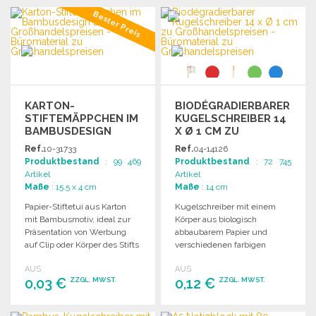
BESTELLEN
Angebot anfordern
Bester Preis
Angebot anfordern
KARTON-
BIODÉGRADIERBARER
STIFTEMÄPPCHEN IM
KUGELSCHREIBER 14
BAMBUSDESIGN
X Ø 1 CM ZU
GROSSHANDELSPREISEN
Ref.
10-31733
Ref.
04-14126
Produktbestand
: 99 469
Produktbestand
: 72 745
Artikel
Artikel
Maße
: 15.5 x 4 cm
Maße
: 14 cm
Papier-Stiftetui aus Karton
Kugelschreiber mit einem
mit Bambusmotiv, ideal zur
Körper aus biologisch
Präsentation von Werbung
abbaubarem Papier und
auf Clip oder Körper des Stifts
verschiedenen farbigen
(Stift nicht enthalten).
Kunststoffdetails. Maße: 14 x
AUS
AUS
Ø 1 cm.
0,03 €
0,12 €
ZZGL. MWST.
ZZGL. MWST.
BESTELLEN
BESTELLEN