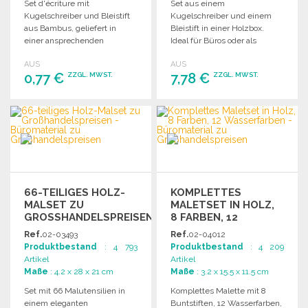
Set d'écriture mit
Set aus einem
Kugelschreiber und Bleistift
Kugelschreiber und einem
aus Bambus, geliefert in
Bleistift in einer Holzbox.
einer ansprechenden
Ideal für Büros oder als
Papierbox. Ideal für den
Geschenkartikel.
AUS
AUS
Großhandel.
0,77 €
7,78 €
ZZGL. MWST.
ZZGL. MWST.
BESTELLEN
BESTELLEN
Angebot anfordern
Angebot anfordern
66-TEILIGES HOLZ-
KOMPLETTES
MALSET ZU
MALETSET IN HOLZ,
GROSSHANDELSPREISEN
8 FARBEN, 12
WASSERFARBEN
Ref.
02-03493
Ref.
02-04012
Produktbestand
: 4 793
Produktbestand
: 4 209
Artikel
Artikel
Maße
: 4.2 x 28 x 21 cm
Maße
: 3.2 x 15.5 x 11.5 cm
Set mit 66 Malutensilien in
Komplettes Malette mit 8
einem eleganten
Buntstiften, 12 Wasserfarben,