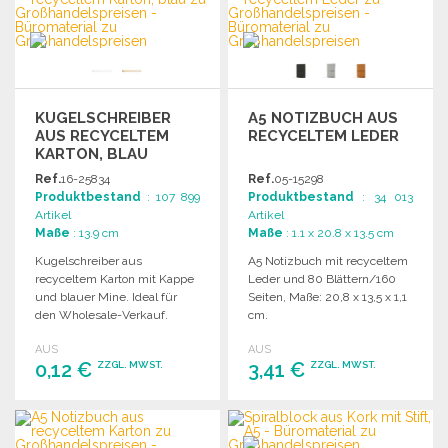
Angebot anfordern
KUGELSCHREIBER
A5 NOTIZBUCH AUS
AUS RECYCELTEM
RECYCELTEM LEDER
KARTON, BLAU
Ref.
16-25834
Ref.
05-15298
Produktbestand
: 107 899
Produktbestand
: 34 013
Artikel
Artikel
Maße
: 13.9 cm
Maße
: 1.1 x 20.8 x 13.5 cm
Kugelschreiber aus
A5 Notizbuch mit recyceltem
recyceltem Karton mit Kappe
Leder und 80 Blättern/160
und blauer Mine. Ideal für
Seiten, Maße: 20,8 x 13,5 x 1,1
den Wholesale-Verkauf.
cm.
AUS
AUS
0,12 €
3,41 €
ZZGL. MWST.
ZZGL. MWST.
BESTELLEN
BESTELLEN
Angebot anfordern
Angebot anfordern