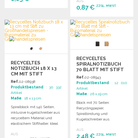
AUS
0,87 €
ZZGL. MWST.
BESTELLEN
BESTELLEN
Angebot anfordern
Angebot anfordern
RECYCELTES
RECYCELTES
SPIRALNOTIZBUCH
NOTIZBUCH 18 X 13
70 BLATT MIT STIFT
CM MIT STIFT
Ref.
02-08943
Ref.
02-08938
Produktbestand
: 12 010
Produktbestand
: 30 332
Artikel
Artikel
Maße
: 26 x 19 cm
Maße
: 18 x 13 cm
Block mit 70 Seiten
Spiralblock mit 140 Seiten,
Recyclingpapier,
inklusive kugelschreiber aus
Spiralbindung und
recyceltem Material und
Kugelschreiber aus
elastischem Stifthalter. Ideal
recyceltem Karton. Praktisch
für Notizen und Skizzen.
AUS
für Notizen und Skizzieren.
AUS
2,48 €
ZZGL. MWST.