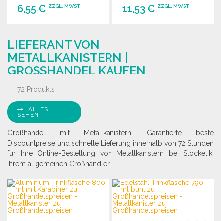
6,55 €
11,53 €
ZZGL. MWST.
ZZGL. MWST.
BESTELLEN
BESTELLEN
LIEFERANT VON
Angebot anfordern
Angebot anfordern
METALLKANISTERN |
GROSSHANDEL KAUFEN
72 Produkts
ALLES
SEHEN
Großhandel mit Metallkanistern. Garantierte beste
Discountpreise und schnelle Lieferung innerhalb von 72 Stunden
für Ihre Online-Bestellung von Metallkanistern bei Stocketik,
Ihrem allgemeinen Großhändler.