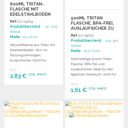
600ML TRITAN-
FLASCHE MIT
EDELSTAHLBODEN
500ML TRITAN
Ref.
02-04704
FLASCHE, BPA-FREI,
Produktbestand
: 10 005
AUSLAUFSICHER ZU
Artikel
GROSSHANDELSPREISEN
Ref.
02-09722
Maße
: 25 x 6 cm
Produktbestand
: 104 310
Wasserflasche aus Tritan mit
Artikel
Edelstahlboden, 600 ml
Maße
: 19.5 x 6 cm
Fassungsvermögen,
Hochwertige 500ml Tritan-
auslaufsicher. Nicht für
Flasche, BPA-frei und
kohlensäurehaltige Getränke
auslaufsicher. Ideal für den
AUS
geeignet.
täglichen Gebrauch, nicht für
2,83 €
ZZGL. MWST.
kohlensäurehaltige Getränke
AUS
geeignet.
BESTELLEN
1,61 €
ZZGL. MWST.
Angebot anfordern
BESTELLEN
Angebot anfordern