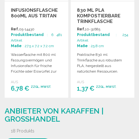
INFUSIONSFLASCHE
830 ML PLA
800ML AUS TRITAN
KOMPOSTIERBARE
TRINKFLASCHE
Ref.
05-14430
Ref.
10-31685
Produktbestand
: 6 481
Produktbestand
: 254
Artikel
Artikel
Maße
: 27.5 x 7.2 x 7.2 cm
Maße
: 25.8 cm
Wasserflasche mit 800 ml
Praktische 830 ml
Fassungsvermögen und
Trinkflasche aus robustem
Infusionsfach für frische
PLA, hergestellt aus
Früchte oder Eiswürfel zur
natürlichen Ressourcen.
Aromatisierung von Wasser.
100% kompostierbar und
AUS
AUS
einzeln verpackt.
6,78 €
1,37 €
ZZGL. MWST.
ZZGL. MWST.
BESTELLEN
BESTELLEN
ANBIETER VON KARAFFEN |
Angebot anfordern
Angebot anfordern
GROSSHANDEL
18 Produkts