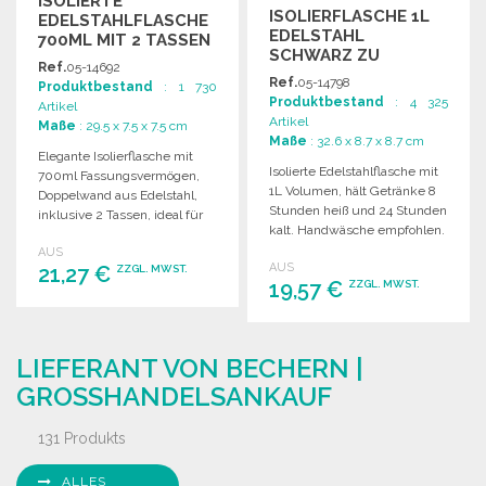
ISOLIERTE
ISOLIERFLASCHE 1L
EDELSTAHLFLASCHE
EDELSTAHL
700ML MIT 2 TASSEN
SCHWARZ ZU
Ref.
05-14692
GROSSHANDELSPREISEN
Ref.
05-14798
Produktbestand
: 1 730
Produktbestand
: 4 325
Artikel
Artikel
Maße
: 29.5 x 7.5 x 7.5 cm
Maße
: 32.6 x 8.7 x 8.7 cm
Elegante Isolierflasche mit
Isolierte Edelstahlflasche mit
700ml Fassungsvermögen,
1L Volumen, hält Getränke 8
Doppelwand aus Edelstahl,
Stunden heiß und 24 Stunden
inklusive 2 Tassen, ideal für
kalt. Handwäsche empfohlen.
unterwegs.
AUS
AUS
21,27 €
ZZGL. MWST.
19,57 €
ZZGL. MWST.
BESTELLEN
BESTELLEN
Angebot anfordern
LIEFERANT VON BECHERN |
Angebot anfordern
GROSSHANDELSANKAUF
131 Produkts
ALLES