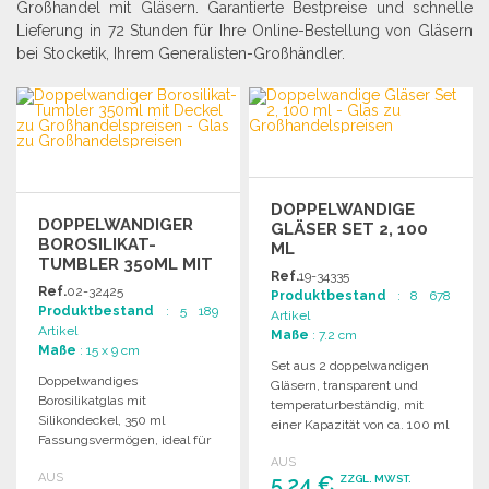
Großhandel mit Gläsern. Garantierte Bestpreise und schnelle
Lieferung in 72 Stunden für Ihre Online-Bestellung von Gläsern
bei Stocketik, Ihrem Generalisten-Großhändler.
DOPPELWANDIGE
DOPPELWANDIGER
GLÄSER SET 2, 100
BOROSILIKAT-
ML
TUMBLER 350ML MIT
Ref.
19-34335
DECKEL ZU
Ref.
02-32425
Produktbestand
: 8 678
GROSSHANDELSPREISEN
Produktbestand
: 5 189
Artikel
Artikel
Maße
: 7.2 cm
Maße
: 15 x 9 cm
Set aus 2 doppelwandigen
Doppelwandiges
Gläsern, transparent und
Borosilikatglas mit
temperaturbeständig, mit
Silikondeckel, 350 ml
einer Kapazität von ca. 100 ml
Fassungsvermögen, ideal für
in eleganter Geschenkbox.
heiße und kalte Getränke.
AUS
AUS
5,24 €
ZZGL. MWST.