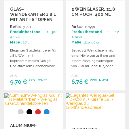
GLAS-
2 WEINGLÄSER, 21,8
WEINDEKANTER 1,8 L
CM HOCH, 400 ML
MIT ANTI-STOPFEN
Ref.
10-31721
Ref.
02-116998
Produktbestand
: 1 300
Produktbestand
: 12
Artikel
Artikel
Maße
: 28 cm
Maße
: 21.5 x 8 cm
Eleganter Glasdekantierer für
Set aus 2 Weingläsern mit
1,8 L Wein, mit
einer Höhe von 21,8 cm und
tropfhemmendem Design
einem Fassungsvermögen
und stilvollem Geschenkbox.
von 400 ml. Ideal für jeden
Anlass.
AUS
AUS
9,70 €
6,78 €
ZZGL. MWST.
ZZGL. MWST.
BESTELLEN
BESTELLEN
Angebot anfordern
Angebot anfordern
ALUMINIUM-