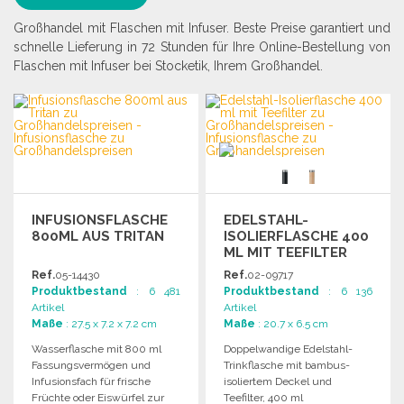
Großhandel mit Flaschen mit Infuser. Beste Preise garantiert und
schnelle Lieferung in 72 Stunden für Ihre Online-Bestellung von
Flaschen mit Infuser bei Stocketik, Ihrem Großhandel.
INFUSIONSFLASCHE
EDELSTAHL-
800ML AUS TRITAN
ISOLIERFLASCHE 400
ML MIT TEEFILTER
Ref.
05-14430
Ref.
02-09717
Produktbestand
: 6 481
Produktbestand
: 6 136
Artikel
Artikel
Maße
: 27.5 x 7.2 x 7.2 cm
Maße
: 20.7 x 6.5 cm
Wasserflasche mit 800 ml
Doppelwandige Edelstahl-
Fassungsvermögen und
Trinkflasche mit bambus-
Infusionsfach für frische
isoliertem Deckel und
Früchte oder Eiswürfel zur
Teefilter, 400 ml