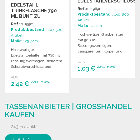
EDELSTAHLVERSCHLUSS
EDELSTAHL
Ref.
10-19691
TRINKFLASCHE 790
Produktbestand
: 150 800
ML BUNT ZU
Artikel
GROSSHANDELSPREISEN
Ref.
10-19561
Maße
: 22 cm
Produktbestand
: 407 500
Hochwertiger Glasbehälter
Artikel
mit 500 ml
Maße
: 25.7 cm
Fassungsvermögen,
Hochwertiger
transparentem Körper und
Edelstahlbehälter mit 790 ml
Edelstahl-Schraubverschluss
Fassungsvermögen, sicherem
AUS
in verschiedenen Farben
Schraubverschluss und
1,03 €
ZZGL. MWST.
erhältlich. Attraktives Design.
attraktiver Verpackung in
AUS
verschiedenen Farben.
2,42 €
BESTELLEN
ZZGL. MWST.
Angebot anfordern
BESTELLEN
TASSENANBIETER | GROSSHANDEL K
Angebot anfordern
AUFEN
243 Produkts
ALLES