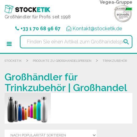
Cookie-Einstellungen
Vegea-Gruppe
Großhändler für Profis seit 1998
+33 1 70 68 96 67
Kontakt@stocketik.de

>
>
STOCKETIK
PRODUKTE ZU GROSSHANDELSPREISEN
TRINKZUBEHÖR
Großhändler für
Trinkzubehör | Großhandel