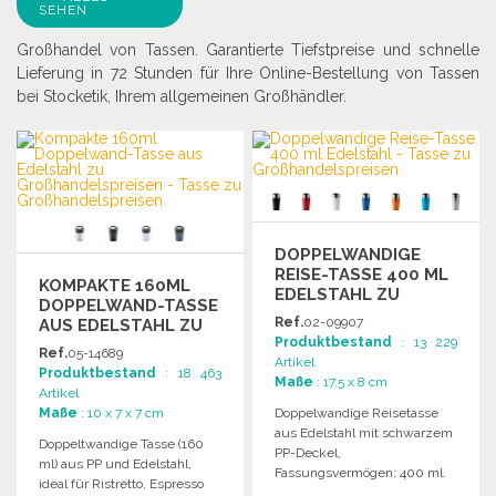
SEHEN
Großhandel von Tassen. Garantierte Tiefstpreise und schnelle
Lieferung in 72 Stunden für Ihre Online-Bestellung von Tassen
bei Stocketik, Ihrem allgemeinen Großhändler.
DOPPELWANDIGE
REISE-TASSE 400 ML
KOMPAKTE 160ML
EDELSTAHL ZU
DOPPELWAND-TASSE
GROSSHANDELSPREISEN
Ref.
02-09907
AUS EDELSTAHL ZU
Produktbestand
: 13 229
GROSSHANDELSPREISEN
Ref.
05-14689
Artikel
Produktbestand
: 18 463
Maße
: 17.5 x 8 cm
Artikel
Maße
: 10 x 7 x 7 cm
Doppelwandige Reisetasse
aus Edelstahl mit schwarzem
Doppeltwandige Tasse (160
PP-Deckel,
ml) aus PP und Edelstahl,
Fassungsvermögen: 400 ml.
ideal für Ristretto, Espresso
Ideal für unterwegs.