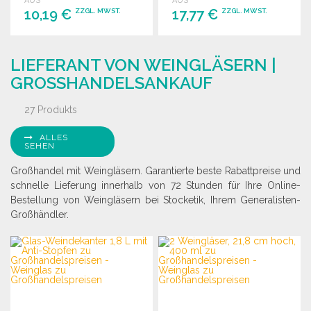
AUS
AUS
Großhandel.
10,19 €
17,77 €
ZZGL. MWST.
ZZGL. MWST.
BESTELLEN
BESTELLEN
LIEFERANT VON WEINGLÄSERN |
Angebot anfordern
Angebot anfordern
GROSSHANDELSANKAUF
27 Produkts
ALLES
SEHEN
Großhandel mit Weingläsern. Garantierte beste Rabattpreise und
schnelle Lieferung innerhalb von 72 Stunden für Ihre Online-
Bestellung von Weingläsern bei Stocketik, Ihrem Generalisten-
Großhändler.