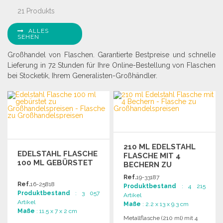
21 Produkts
ALLES
SEHEN
Großhandel von Flaschen. Garantierte Bestpreise und schnelle
Lieferung in 72 Stunden für Ihre Online-Bestellung von Flaschen
bei Stocketik, Ihrem Generalisten-Großhändler.
210 ML EDELSTAHL
EDELSTAHL FLASCHE
FLASCHE MIT 4
100 ML GEBÜRSTET
BECHERN ZU
GROSSHANDELSPREISEN
Ref.
19-33187
Ref.
16-25818
Produktbestand
: 4 215
Produktbestand
: 3 057
Artikel
Artikel
Maße
: 2.2 x 13 x 9.3 cm
Maße
: 11.5 x 7 x 2 cm
Metallflasche (210 ml) mit 4