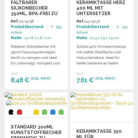
FALTBARER
KERAMIKTASSE HERZ
SILIKONBECHER
400 ML MIT
350ML, BPA-FREI ZU
UNTERSETZER
GROSSHANDELSPREISEN
Ref.
05-14738
Ref.
04-13037
Produktbestand
: 7 993
Produktbestand
: 6 319
Artikel
Artikel
Maße
: 14 x 8.7 x 8.7 cm
Maße
: 10.4 x 7.5 x 7.5 cm
Faltbarer Silikonbecher mit
Schöne 400 ml Keramiktasse
350ml Fassungsvermögen,
mit matter Oberfläche und
leicht zu reinigen und ideal
Holzuntersetzer, ideal für
für unterwegs. Kompakt und
heiße Getränke an kalten
platzsparend.
Wintertagen.
AUS
AUS
Spülmaschinenfest.
8,48 €
7,61 €
ZZGL. MWST.
ZZGL. MWST.
BESTELLEN
BESTELLEN
Angebot anfordern
Angebot anfordern
STANDARD 300ML
KERAMIKTASSE 350
KUNSTSTOFFBECHER
ML FÜR