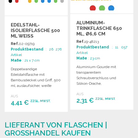
ALUMINIUM-
EDELSTAHL-
TRINKFLASCHE 650
ISOLIERFLASCHE 500
ML, Ø6,6 CM
ML WEISS
Ref.
19-48213
Ref.
02-09719
Produktbestand
: 11 057
Produktbestand
: 26 276
Artikel
Artikel
Maße
: 23 cm
Maße
: 21 x 7 cm
Aluminium-Gourde mit
Doppelwandige
transparentem
Edelstahlflasche mit
Schraubverschluss und
Bambusdeckel und Griff, 500
Silikon-Drache,
ml, auslaufsicher, weiße
Fassungsvermögen ca. 650
Farbe für Sublimation
AUS
ml, ideal für den täglichen
AUS
geeignet.
2,31 €
ZZGL. MWST.
Gebrauch.
4,41 €
ZZGL. MWST.
BESTELLEN
BESTELLEN
LIEFERANT VON FLASCHEN |
Angebot anfordern
Angebot anfordern
GROSSHANDEL KAUFEN