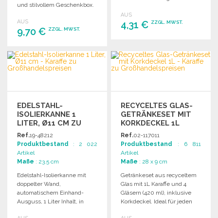
und stilvollem Geschenkbox.
Verpackungseinheit: 50
AUS
Stück.
AUS
4,31 €
ZZGL. MWST.
9,70 €
ZZGL. MWST.
BESTELLEN
BESTELLEN
Angebot anfordern
Angebot anfordern
EDELSTAHL-
RECYCELTES GLAS-
ISOLIERKANNE 1
GETRÄNKESET MIT
LITER, Ø11 CM ZU
KORKDECKEL 1L
GROSSHANDELSPREISEN
Ref.
19-48212
Ref.
02-117011
Produktbestand
: 2 022
Produktbestand
: 6 811
Artikel
Artikel
Maße
: 23.5 cm
Maße
: 28 x 9 cm
Edelstahl-Isolierkanne mit
Getränkeset aus recyceltem
doppelter Wand,
Glas mit 1L Karaffe und 4
automatischem Einhand-
Gläsern (420 ml), inklusive
Ausguss, 1 Liter Inhalt, in
Korkdeckel. Ideal für jeden
Geschenkbox, ideal für den
Anlass.