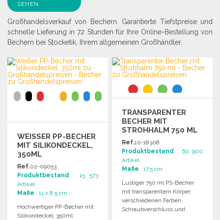
SEHEN
Großhandelsverkauf von Bechern. Garantierte Tiefstpreise und
schnelle Lieferung in 72 Stunden für Ihre Online-Bestellung von
Bechern bei Stocketik, Ihrem allgemeinen Großhändler.
TRANSPARENTER
BECHER MIT
STROHHALM 750 ML
WEISSER PP-BECHER M
ZU
Ref.
10-18308
IT SILIKONDECKEL, 3
GROSSHANDELSPREISEN
Produktbestand
: 60 900
50ML
Artikel
Ref.
02-09053
Maße
: 17.5 cm
Produktbestand
: 15 573
Lustiger 750 ml PS-Becher
Artikel
mit transparentem Körper,
Maße
: 11 x 8.5 cm
verschiedenen Farben,
Hochwertiger PP-Becher mit
Schraubverschluss und
Silikondeckel, 350ml
passender Trinkhalm.