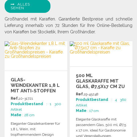
ALLES
SEHEN
Großhandel mit Karaffen. Garantierte Bestpreise und schnelle
Lieferung innerhalb von 72 Stunden für Ihre Online-Bestellung
von Karaffen bei Stocketik, Ihrem Großhändler.
500 ML
GLAS-
GLASKARAFFE MIT
WEINDEKANTER 1,8 L
GLAS, Ø7,5X17 CM ZU
MIT ANTI-STOPFEN
GROSSHANDELSPREISEN
Ref.
19-45248
Ref.
10-31721
Produktbestand
: 4 360
Produktbestand
: 1 300
Artikel
Artikel
Maße
: 17 cm
Maße
: 28 cm
Elegante Glaskaraffe mit
Eleganter Glasdekantierer für
passendem Glas, 500 ml, Ø7,5
1,8 L Wein, mit
x 17 cm, ideal für Gastronomie
tropfhemmendem Design
und Veranstaltungen.