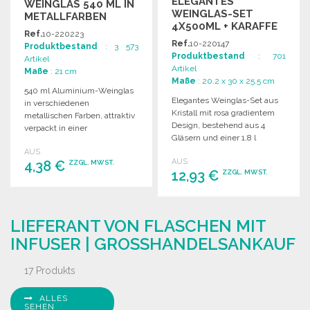
ELEGANTES
WEINGLAS 540 ML IN
WEINGLAS-SET
METALLFARBEN
4X500ML + KARAFFE
Ref.
10-220223
1,8L ZU
Ref.
10-220147
Produktbestand
: 3 573
GROSSHANDELSPREISEN
Produktbestand
: 701
Artikel
Artikel
Maße
: 21 cm
Maße
: 20.2 x 30 x 25.5 cm
540 ml Aluminium-Weinglas
Elegantes Weinglas-Set aus
in verschiedenen
Kristall mit rosa gradientem
metallischen Farben, attraktiv
Design, bestehend aus 4
verpackt in einer
Gläsern und einer 1,8 l
ansprechenden
Karaffe.
AUS
Kraftpapierbox. Ideal für
AUS
4,38 €
ZZGL. MWST.
Großhandelsangebote.
12,93 €
ZZGL. MWST.
BESTELLEN
BESTELLEN
Angebot anfordern
LIEFERANT VON FLASCHEN MIT
Angebot anfordern
INFUSER | GROSSHANDELSANKAUF
17 Produkts
ALLES
SEHEN