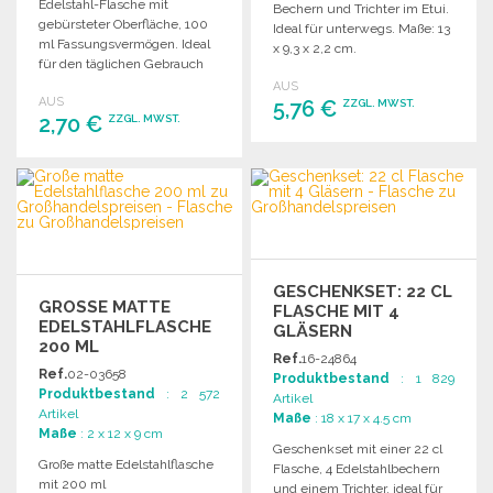
Edelstahl-Flasche mit
Bechern und Trichter im Etui.
gebürsteter Oberfläche, 100
Ideal für unterwegs. Maße: 13
ml Fassungsvermögen. Ideal
x 9,3 x 2,2 cm.
für den täglichen Gebrauch
oder als Geschenk.
AUS
AUS
5,76 €
ZZGL. MWST.
2,70 €
ZZGL. MWST.
BESTELLEN
BESTELLEN
Angebot anfordern
Angebot anfordern
GESCHENKSET: 22 CL
GROSSE MATTE E
FLASCHE MIT 4
DELSTAHLFLASCHE 2
GLÄSERN
00 ML
Ref.
16-24864
Ref.
02-03658
Produktbestand
: 1 829
Produktbestand
: 2 572
Artikel
Artikel
Maße
: 18 x 17 x 4.5 cm
Maße
: 2 x 12 x 9 cm
Geschenkset mit einer 22 cl
Große matte Edelstahlflasche
Flasche, 4 Edelstahlbechern
mit 200 ml
und einem Trichter, ideal für