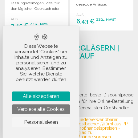
Fassungsvermögen, ideal für
gesellige Anlässe.
den täglichen Gebrauch oder
als Geschenk.
AUS
AUS
6,43 €
ZZGL. MWST.
3,45 €
ZZGL. MWST.
BESTELLEN
BESTELLEN
Angebot anfordern
LIEFERANT VON BIERGLÄSERN |
Diese Webseite
Angebot anfordern
verwendet 'Cookies' um
GROSSHANDELSANKAUF
Inhalte und Anzeigen zu
personalisieren und zu
19 Produkts
analysieren. Bestimmen
Sie, welche Dienste
benutzt werden dürfen
ALLES
SEHEN
Großhandel mit Biergläsern. Garantierte beste Discountpreise
Alle akzeptieren
und schnelle Lieferung in 72 Stunden für Ihre Online-Bestellung
von Biergläsern bei Stocketik, Ihrem Generalisten-Großhändler.
Verbiete alle Cookies
Personalisieren