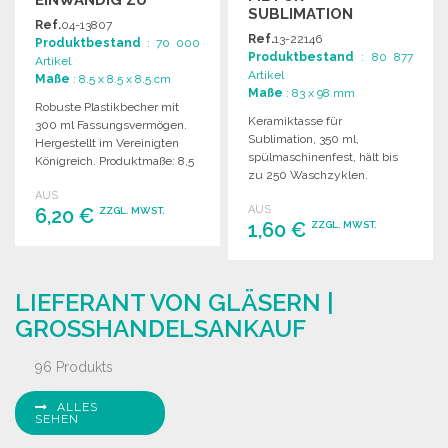
EINWANDIG ZU
SUBLIMATION
GROSSHANDELSPREISEN
Ref.
04-13807
Ref.
13-22146
Produktbestand
: 70 000
Produktbestand
: 80 877
Artikel
Artikel
Maße
: 8.5 x 8.5 x 8.5 cm
Maße
: 83 x 98 mm
Robuste Plastikbecher mit
Keramiktasse für
300 ml Fassungsvermögen.
Sublimation, 350 ml,
Hergestellt im Vereinigten
spülmaschinenfest, hält bis
Königreich. Produktmaße: 8,5
zu 250 Waschzyklen.
x Ø 8,5 cm.
Lieferung in Geschenkbox.
AUS
AUS
6,20 €
Ø83 x 98 mm.
ZZGL. MWST.
1,60 €
ZZGL. MWST.
BESTELLEN
BESTELLEN
Angebot anfordern
LIEFERANT VON GLÄSERN |
Angebot anfordern
GROSSHANDELSANKAUF
96 Produkts
ALLES
SEHEN