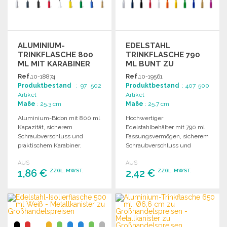
ALUMINIUM-
EDELSTAHL
TRINKFLASCHE 800
TRINKFLASCHE 790
ML MIT KARABINER
ML BUNT ZU
GROSSHANDELSPREISEN
Ref.
10-18874
Ref.
10-19561
Produktbestand
: 97 502
Produktbestand
: 407 500
Artikel
Artikel
Maße
: 25.3 cm
Maße
: 25.7 cm
Aluminium-Bidon mit 800 ml
Hochwertiger
Kapazität, sicherem
Edelstahlbehälter mit 790 ml
Schraubverschluss und
Fassungsvermögen, sicherem
praktischem Karabiner.
Schraubverschluss und
Erhältlich in verschiedenen
attraktiver Verpackung in
AUS
AUS
Farben und im
verschiedenen Farben.
1,86 €
2,42 €
ZZGL. MWST.
ZZGL. MWST.
ansprechenden Design.
BESTELLEN
BESTELLEN
Angebot anfordern
Angebot anfordern