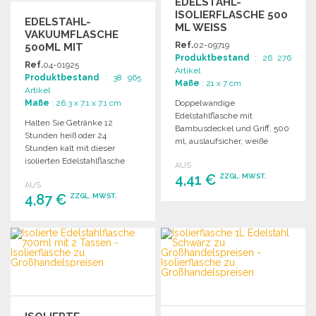
EDELSTAHL-
ISOLIERFLASCHE 500
EDELSTAHL-
ML WEISS
VAKUUMFLASCHE
Ref.
02-09719
500ML MIT
Produktbestand
: 26 276
KUPFERISOLIERUNG
Ref.
04-01925
Artikel
Produktbestand
: 38 965
Maße
: 21 x 7 cm
Artikel
Maße
: 26.3 x 7.1 x 7.1 cm
Doppelwandige
Edelstahlflasche mit
Halten Sie Getränke 12
Bambusdeckel und Griff, 500
Stunden heiß oder 24
ml, auslaufsicher, weiße
Stunden kalt mit dieser
Farbe für Sublimation
isolierten Edelstahlflasche
AUS
geeignet.
(500 ml), ideal für unterwegs.
4,41 €
ZZGL. MWST.
AUS
4,87 €
ZZGL. MWST.
BESTELLEN
BESTELLEN
Angebot anfordern
Angebot anfordern