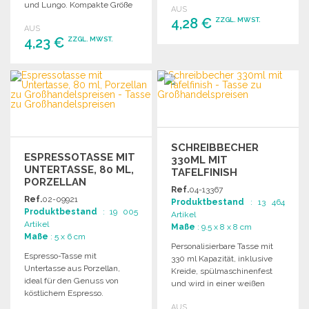
und Lungo. Kompakte Größe
AUS
für Kaffeemaschinen.
4,28 €
ZZGL. MWST.
AUS
4,23 €
ZZGL. MWST.
BESTELLEN
BESTELLEN
Angebot anfordern
Angebot anfordern
SCHREIBBECHER
ESPRESSOTASSE MIT
330ML MIT
UNTERTASSE, 80 ML,
TAFELFINISH
PORZELLAN
Ref.
04-13367
Ref.
02-09921
Produktbestand
: 13 464
Produktbestand
: 19 005
Artikel
Artikel
Maße
: 9.5 x 8 x 8 cm
Maße
: 5 x 6 cm
Personalisierbare Tasse mit
Espresso-Tasse mit
330 ml Kapazität, inklusive
Untertasse aus Porzellan,
Kreide, spülmaschinenfest
ideal für den Genuss von
und wird in einer weißen
köstlichem Espresso.
Kartonbox geliefert. Maße: 9,5
Fassungsvermögen: 80 ml.
AUS
x Ø 8 cm.