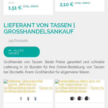
AUS
2,10 €
ZZGL. MWST.
1,51 €
ZZGL. MWST.
BESTELLEN
BESTELLEN
Angebot anfordern
LIEFERANT VON TASSEN |
Angebot anfordern
GROSSHANDELSANKAUF
145 Produkts
ALLES
SEHEN
Großhandel von Tassen. Beste Preise garantiert und schnelle
Lieferung in 72 Stunden für Ihre Online-Bestellung von Tassen
bei Stocketik, Ihrem Großhändler für allgemeine Waren.