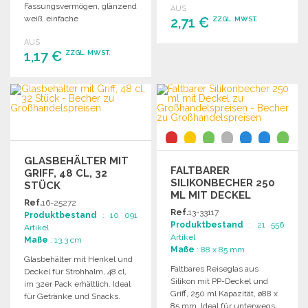
Fassungsvermögen, glänzend
AUS
weiß, einfache
2,71 €
ZZGL. MWST.
Wandkonstruktion für
AUS
vielseitige Anwendungen.
1,17 €
BESTELLEN
ZZGL. MWST.
Angebot anfordern
BESTELLEN
Angebot anfordern
GLASBEHÄLTER MIT
FALTBARER
GRIFF, 48 CL, 32
SILIKONBECHER 250
STÜCK
ML MIT DECKEL
Ref.
16-25272
Ref.
13-33117
Produktbestand
: 10 091
Produktbestand
: 21 556
Artikel
Artikel
Maße
: 13.3 cm
Maße
: 88 x 85 mm
Glasbehälter mit Henkel und
Faltbares Reiseglas aus
Deckel für Strohhalm, 48 cl,
Silikon mit PP-Deckel und
im 32er Pack erhältlich. Ideal
Griff, 250 ml Kapazität, ø88 x
für Getränke und Snacks.
85 mm. Ideal für unterwegs.