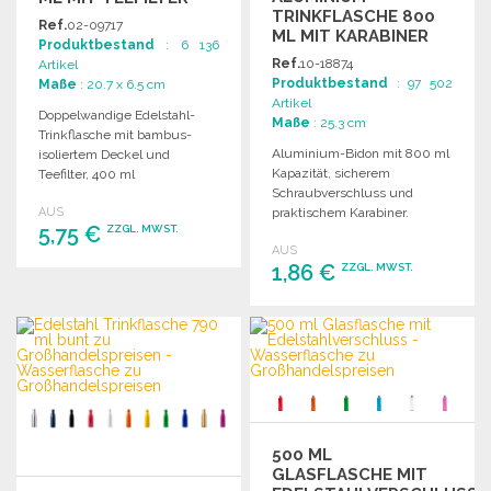
TRINKFLASCHE 800
Ref.
02-09717
ML MIT KARABINER
Produktbestand
: 6 136
Ref.
10-18874
Artikel
Produktbestand
: 97 502
Maße
: 20.7 x 6.5 cm
Artikel
Doppelwandige Edelstahl-
Maße
: 25.3 cm
Trinkflasche mit bambus-
Aluminium-Bidon mit 800 ml
isoliertem Deckel und
Kapazität, sicherem
Teefilter, 400 ml
Schraubverschluss und
Fassungsvermögen. Ideal für
AUS
praktischem Karabiner.
Getränke unterwegs.
5,75 €
ZZGL. MWST.
Erhältlich in verschiedenen
AUS
Farben und im
1,86 €
ZZGL. MWST.
ansprechenden Design.
BESTELLEN
Angebot anfordern
BESTELLEN
Angebot anfordern
500 ML
GLASFLASCHE MIT