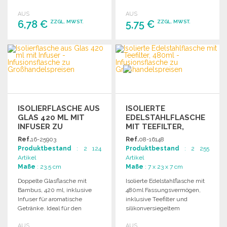
Aromatisierung von Wasser.
Fassungsvermögen. Ideal für
AUS
AUS
Getränke unterwegs.
6,78 €
5,75 €
ZZGL. MWST.
ZZGL. MWST.
BESTELLEN
BESTELLEN
Angebot anfordern
Angebot anfordern
ISOLIERFLASCHE AUS
ISOLIERTE
GLAS 420 ML MIT
EDELSTAHLFLASCHE
INFUSER ZU
MIT TEEFILTER,
GROSSHANDELSPREISEN
480ML ZU
Ref.
16-25903
Ref.
08-16148
GROSSHANDELSPREISEN
Produktbestand
: 2 124
Produktbestand
: 2 255
Artikel
Artikel
Maße
: 23.5 cm
Maße
: 7 x 23 x 7 cm
Doppelte Glasflasche mit
Isolierte Edelstahlflasche mit
Bambus, 420 ml, inklusive
480ml Fassungsvermögen,
Infuser für aromatische
inklusive Teefilter und
Getränke. Ideal für den
silikonversiegeltem
täglichen Gebrauch.
Schraubverschluss. Elegante
AUS
AUS
Bambusoberfläche.