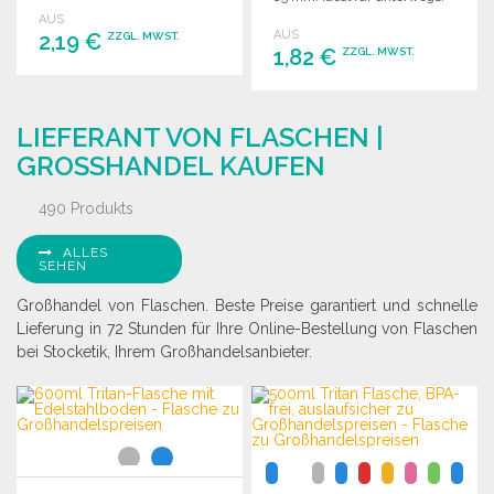
AUS
AUS
2,19 €
ZZGL. MWST.
1,82 €
ZZGL. MWST.
BESTELLEN
BESTELLEN
Angebot anfordern
LIEFERANT VON FLASCHEN |
Angebot anfordern
GROSSHANDEL KAUFEN
490 Produkts
ALLES
SEHEN
Großhandel von Flaschen. Beste Preise garantiert und schnelle
Lieferung in 72 Stunden für Ihre Online-Bestellung von Flaschen
bei Stocketik, Ihrem Großhandelsanbieter.