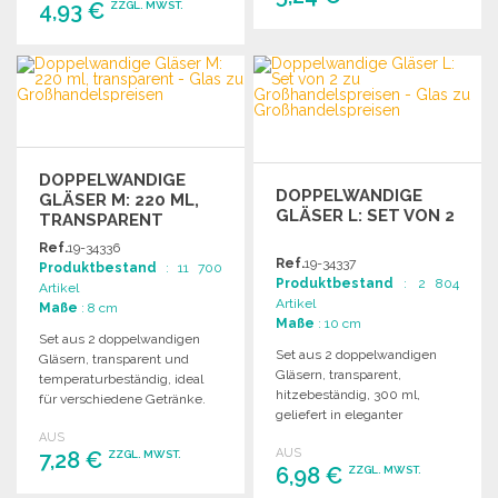
4,93 €
ZZGL. MWST.
BESTELLEN
BESTELLEN
Angebot anfordern
Angebot anfordern
DOPPELWANDIGE
DOPPELWANDIGE
GLÄSER M: 220 ML,
GLÄSER L: SET VON 2
TRANSPARENT
Ref.
19-34336
Ref.
19-34337
Produktbestand
: 11 700
Produktbestand
: 2 804
Artikel
Artikel
Maße
: 8 cm
Maße
: 10 cm
Set aus 2 doppelwandigen
Set aus 2 doppelwandigen
Gläsern, transparent und
Gläsern, transparent,
temperaturbeständig, ideal
hitzebeständig, 300 ml,
für verschiedene Getränke.
geliefert in eleganter
Verpackt in einer eleganten
Geschenkverpackung. Maße:
AUS
Geschenkbox.
AUS
7,28 €
Ø8,5 x 10 cm.
ZZGL. MWST.
6,98 €
ZZGL. MWST.