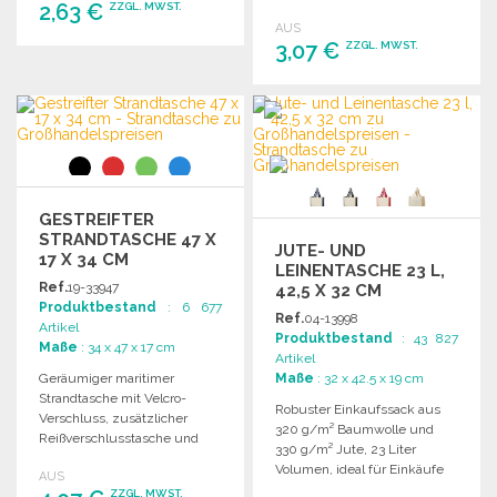
2,63 €
ZZGL. MWST.
18 x 35 cm.
AUS
3,07 €
ZZGL. MWST.
BESTELLEN
Angebot anfordern
BESTELLEN
Angebot anfordern
GESTREIFTER
STRANDTASCHE 47 X
JUTE- UND
17 X 34 CM
LEINENTASCHE 23 L,
Ref.
19-33947
42,5 X 32 CM
Produktbestand
: 6 677
Ref.
04-13998
Artikel
Produktbestand
: 43 827
Maße
: 34 x 47 x 17 cm
Artikel
Geräumiger maritimer
Maße
: 32 x 42.5 x 19 cm
Strandtasche mit Velcro-
Robuster Einkaufssack aus
Verschluss, zusätzlicher
320 g/m² Baumwolle und
Reißverschlusstasche und
330 g/m² Jute, 23 Liter
praktischen Baumwollgriffen.
Volumen, ideal für Einkäufe
AUS
Größe: 47 x 17 x 34 cm.
und Freizeit.
ZZGL. MWST.