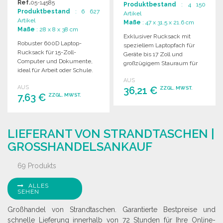
Ref.
05-14585
Produktbestand
: 4 150
Produktbestand
: 6 627
Artikel
Artikel
Maße
: 47 x 31.5 x 21.6 cm
Maße
: 28 x 8 x 38 cm
Exklusiver Rucksack mit
Robuster 600D Laptop-
speziellem Laptopfach für
Rucksack für 15-Zoll-
Geräte bis 17 Zoll und
Computer und Dokumente,
großzügigem Stauraum für
ideal für Arbeit oder Schule.
Bücher und Unterlagen.
Maße: 8 x 38 x 28 cm.
AUS
AUS
36,21 €
ZZGL. MWST.
7,63 €
ZZGL. MWST.
BESTELLEN
BESTELLEN
Angebot anfordern
LIEFERANT VON STRANDTASCHEN |
Angebot anfordern
GROSSHANDELSANKAUF
69 Produkts
ALLES
SEHEN
Großhandel von Strandtaschen. Garantierte Bestpreise und
schnelle Lieferung innerhalb von 72 Stunden für Ihre Online-