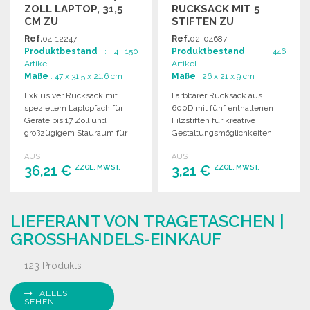
ZOLL LAPTOP, 31,5
RUCKSACK MIT 5
CM ZU
STIFTEN ZU
GROSSHANDELSPREISEN
GROSSHANDELSPREISEN
Ref.
04-12247
Ref.
02-04687
Produktbestand
: 4 150
Produktbestand
: 446
Artikel
Artikel
Maße
: 47 x 31.5 x 21.6 cm
Maße
: 26 x 21 x 9 cm
Exklusiver Rucksack mit
Färbbarer Rucksack aus
speziellem Laptopfach für
600D mit fünf enthaltenen
Geräte bis 17 Zoll und
Filzstiften für kreative
großzügigem Stauraum für
Gestaltungsmöglichkeiten.
Bücher und Unterlagen.
Ideal für Kinder und kreative
AUS
AUS
Aktivitäten.
36,21 €
3,21 €
ZZGL. MWST.
ZZGL. MWST.
BESTELLEN
BESTELLEN
LIEFERANT VON TRAGETASCHEN |
Angebot anfordern
Angebot anfordern
GROSSHANDELS-EINKAUF
123 Produkts
ALLES
SEHEN