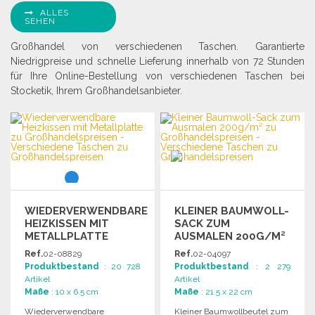
ALLES
SEHEN
Großhandel von verschiedenen Taschen. Garantierte
Niedrigpreise und schnelle Lieferung innerhalb von 72 Stunden
für Ihre Online-Bestellung von verschiedenen Taschen bei
Stocketik, Ihrem Großhandelsanbieter.
WIEDERVERWENDBARE
KLEINER BAUMWOLL-
HEIZKISSEN MIT
SACK ZUM
METALLPLATTE
AUSMALEN 200G/M²
Ref.
02-08829
Ref.
02-04097
Produktbestand
: 20 728
Produktbestand
: 2 279
Artikel
Artikel
Maße
: 10 x 6.5 cm
Maße
: 21.5 x 22 cm
Wiederverwendbare
Kleiner Baumwollbeutel zum