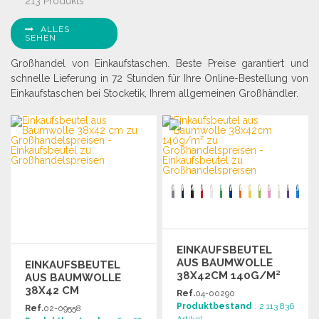
213 Produkts
ALLES
SEHEN
Großhandel von Einkaufstaschen. Beste Preise garantiert und
schnelle Lieferung in 72 Stunden für Ihre Online-Bestellung von
Einkaufstaschen bei Stocketik, Ihrem allgemeinen Großhändler.
EINKAUFSBEUTEL
AUS BAUMWOLLE
EINKAUFSBEUTEL
38X42CM 140G/M²
AUS BAUMWOLLE
ZU
38X42 CM
Ref.
04-00290
GROSSHANDELSPREISEN
Produktbestand
: 2 113 836
Ref.
02-09558