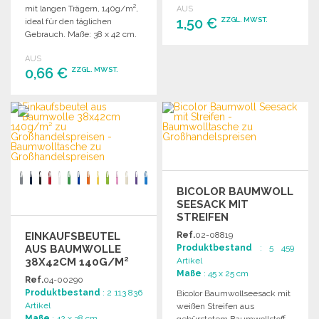
mit langen Trägern, 140g/m²,
AUS
1,50 €
ZZGL. MWST.
ideal für den täglichen
Gebrauch. Maße: 38 x 42 cm.
BESTELLEN
AUS
0,66 €
ZZGL. MWST.
Angebot anfordern
BESTELLEN
Angebot anfordern
BICOLOR BAUMWOLL
SEESACK MIT
STREIFEN
EINKAUFSBEUTEL
Ref.
02-08819
AUS BAUMWOLLE
Produktbestand
: 5 459
38X42CM 140G/M²
Artikel
ZU
Maße
: 45 x 25 cm
Ref.
04-00290
GROSSHANDELSPREISEN
Produktbestand
: 2 113 836
Bicolor Baumwollseesack mit
Artikel
weißen Streifen aus
Maße
: 42 x 38 cm