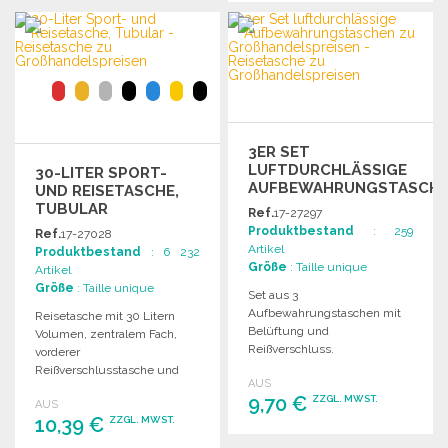
Angebot anfordern
BESTELLEN
Angebot anfordern
3ER SET
LUFTDURCHLÄSSIGE
30-LITER SPORT-
AUFBEWAHRUNGSTASCH
UND REISETASCHE,
TUBULAR
Ref.
17-27297
Produktbestand
: 259
Ref.
17-27028
Artikel
Produktbestand
: 6 232
Größe
: Taille unique
Artikel
Größe
: Taille unique
Set aus 3
Aufbewahrungstaschen mit
Reisetasche mit 30 Litern
Belüftung und
Volumen, zentralem Fach,
Reißverschluss.
vorderer
Markierungsfläche: 13x8,
Reißverschlusstasche und
AUS
22x8, 41x8.
abnehmbarer Schultergurt.
9,70 €
ZZGL. MWST.
AUS
Druckflächen vorhanden.
10,39 €
ZZGL. MWST.