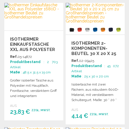
ISOTHERMER
ISOTHERMER 2-
EINKAUFSTASCHE
KOMPONENTEN-
XXL AUS POLYESTER
BEUTEL 30 X 20 X 25
1680D
Ref.
05-14872
CM
Ref.
02-09425
Produktbestand
: 2 703
Produktbestand
: 45 072
Artikel
Artikel
Maße
: 48.5 x 31.5 x 15 cm
Maße
: 25 x 30 x 20 cm
Großer isolierter Tasche aus
Isoliertasche mit zwei
Polyester mit Hauptfach,
Fächern, aus robustem 600D-
Fronttasche, verstärktem Griff
Material, mit verstellbarem
und integriertem
Schultergurt. Maße: 30 * 20 *
Flaschenöffner. Maße: 31,5 x 15
25 cm.
AUS
x 48,5 cm.
AUS
23,83 €
ZZGL. MWST.
4,14 €
ZZGL. MWST.
BESTELLEN
BESTELLEN