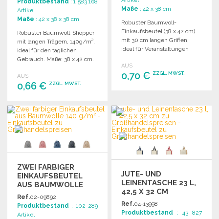
Artikel
Produktbestand
: 1 583 168
Maße
: 42 x 38 cm
Artikel
Maße
: 42 x 38 x 38 cm
Robuster Baumwoll-
Einkaufsbeutel (38 x 42 cm)
Robuster Baumwoll-Shopper
mit 30 cm langen Griffen,
mit langen Trägern, 140g/m²,
ideal für Veranstaltungen
ideal für den täglichen
oder kleine Einkäufe.
Gebrauch. Maße: 38 x 42 cm.
AUS
Maximale Tragfähigkeit: 5 kg.
0,70 €
ZZGL. MWST.
AUS
0,66 €
ZZGL. MWST.
BESTELLEN
BESTELLEN
Angebot anfordern
Angebot anfordern
ZWEI FARBIGER
JUTE- UND
EINKAUFSBEUTEL
LEINENTASCHE 23 L,
AUS BAUMWOLLE
42,5 X 32 CM
140 G/M²
Ref.
02-09892
Ref.
04-13998
Produktbestand
: 102 289
Produktbestand
: 43 827
Artikel