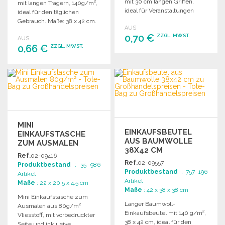
mit 30 cm langen Griffen,
mit langen Trägern, 140g/m²,
ideal für Veranstaltungen
ideal für den täglichen
oder kleine Einkäufe.
Gebrauch. Maße: 38 x 42 cm.
AUS
Maximale Tragfähigkeit: 5 kg.
0,70 €
ZZGL. MWST.
AUS
0,66 €
ZZGL. MWST.
BESTELLEN
BESTELLEN
Angebot anfordern
Angebot anfordern
MINI
EINKAUFSBEUTEL
EINKAUFSTASCHE
AUS BAUMWOLLE
ZUM AUSMALEN
38X42 CM
80G/M² ZU
Ref.
02-09416
GROSSHANDELSPREISEN
Ref.
02-09557
Produktbestand
: 35 986
Produktbestand
: 757 196
Artikel
Artikel
Maße
: 22 x 20.5 x 4.5 cm
Maße
: 42 x 38 x 38 cm
Mini Einkaufstasche zum
Langer Baumwoll-
Ausmalen aus 80g/m²
Einkaufsbeutel mit 140 g/m²,
Vliesstoff, mit vorbedruckter
38 x 42 cm, ideal für den
Seite und inklusive