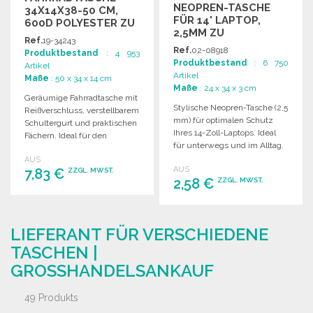
NEOPREN-TASCHE
34X14X38-50 CM,
FÜR 14' LAPTOP,
600D POLYESTER ZU
2,5MM ZU
GROSSHANDELSPREISEN
Ref.
19-34243
GROSSHANDELSPREISEN
Ref.
02-08918
Produktbestand
: 4 953
Produktbestand
: 6 750
Artikel
Artikel
Maße
: 50 x 34 x 14 cm
Maße
: 24 x 34 x 3 cm
Geräumige Fahrradtasche mit
Stylische Neopren-Tasche (2,5
Reißverschluss, verstellbarem
mm) für optimalen Schutz
Schultergurt und praktischen
Ihres 14-Zoll-Laptops. Ideal
Fächern. Ideal für den
für unterwegs und im Alltag.
täglichen Gebrauch und
AUS
Reisen.
AUS
7,83 €
ZZGL. MWST.
2,58 €
ZZGL. MWST.
BESTELLEN
BESTELLEN
Angebot anfordern
LIEFERANT FÜR VERSCHIEDENE
Angebot anfordern
TASCHEN |
GROSSHANDELSANKAUF
49 Produkts