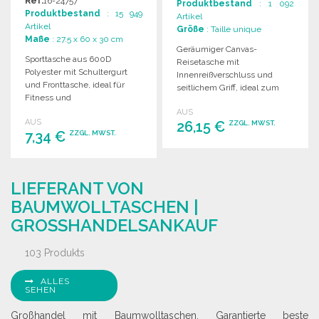
Ref.
16-24757
Produktbestand
: 1 092
Produktbestand
: 15 949
Artikel
Artikel
Größe
: Taille unique
Maße
: 27.5 x 60 x 30 cm
Geräumiger Canvas-
Sporttasche aus 600D
Reisetasche mit
Polyester mit Schultergurt
Innenreißverschluss und
und Fronttasche, ideal für
seitlichem Griff, ideal zum
Fitness und
Tragen an der Schulter oder in
Freizeitaktivitäten.
AUS
der Hand.
AUS
26,15 €
ZZGL. MWST.
7,34 €
ZZGL. MWST.
BESTELLEN
BESTELLEN
Angebot anfordern
LIEFERANT VON
Angebot anfordern
BAUMWOLLTASCHEN |
GROSSHANDELSANKAUF
103 Produkts
ALLES
SEHEN
Großhandel mit Baumwolltaschen. Garantierte beste