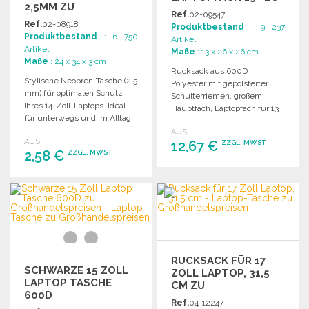
2,5MM ZU
GROSSHANDELSPREISEN
Ref.
02-09547
GROSSHANDELSPREISEN
Ref.
02-08918
Produktbestand
: 9 237
Produktbestand
: 6 750
Artikel
Artikel
Maße
: 13 x 26 x 26 cm
Maße
: 24 x 34 x 3 cm
Rucksack aus 600D
Stylische Neopren-Tasche (2,5
Polyester mit gepolsterter
mm) für optimalen Schutz
Schulterriemen, großem
Ihres 14-Zoll-Laptops. Ideal
Hauptfach, Laptopfach für 13
für unterwegs und im Alltag.
Zoll und USB-Ladeanschluss.
AUS
AUS
12,67 €
ZZGL. MWST.
2,58 €
ZZGL. MWST.
BESTELLEN
BESTELLEN
Angebot anfordern
Angebot anfordern
RUCKSACK FÜR 17
SCHWARZE 15 ZOLL
ZOLL LAPTOP, 31,5
LAPTOP TASCHE
CM ZU
600D
GROSSHANDELSPREISEN
Ref.
04-12247