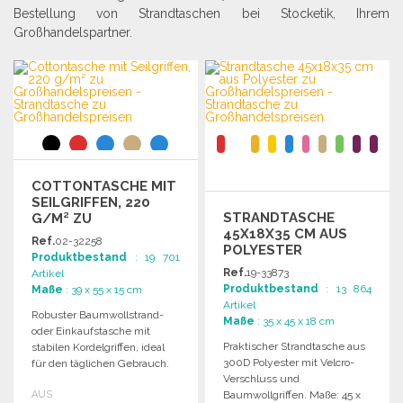
Bestellung von Strandtaschen bei Stocketik, Ihrem
Großhandelspartner.
COTTONTASCHE MIT
SEILGRIFFEN, 220
STRANDTASCHE
G/M² ZU
45X18X35 CM AUS
GROSSHANDELSPREISEN
Ref.
02-32258
POLYESTER
Produktbestand
: 19 701
Ref.
19-33873
Artikel
Produktbestand
: 13 864
Maße
: 39 x 55 x 15 cm
Artikel
Robuster Baumwollstrand-
Maße
: 35 x 45 x 18 cm
oder Einkaufstasche mit
Praktischer Strandtasche aus
stabilen Kordelgriffen, ideal
300D Polyester mit Velcro-
für den täglichen Gebrauch.
Verschluss und
Gewicht: 220 g/m².
AUS
Baumwollgriffen. Maße: 45 x