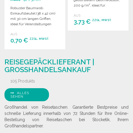
gebürstetem Baumwollstoff,
200 g/m², ideal für
Robuster Baumwoll-
verschiedene
Einkaufsbeutel (38 x 42 cm)
AUS
Einsatzmöglichkeiten.
mit 30 cm langen Griffen,
3,73 €
ZZGL. MWST.
ideal für Veranstaltungen
oder kleine Einkäufe.
AUS
Maximale Tragfähigkeit: 5 kg.
BESTELLEN
0,70 €
ZZGL. MWST.
Angebot anfordern
BESTELLEN
REISEGEPÄCKLIEFERANT |
Angebot anfordern
GROSSHANDELSANKAUF
105 Produkts
ALLES
SEHEN
Großhandel von Reisetaschen. Garantierte Bestpreise und
schnelle Lieferung innerhalb von 72 Stunden für Ihre Online-
Bestellung von Reisetaschen bei Stocketik, Ihrem
Großhandelspartner.