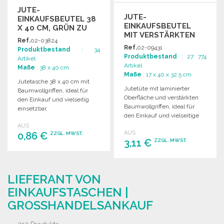
JUTE-
JUTE-
EINKAUFSBEUTEL 38
EINKAUFSBEUTEL
X 40 CM, GRÜN ZU
MIT VERSTÄRKTEN
GROSSHANDELSPREISEN
Ref.
02-03824
BAUMWOLLGRIFFEN
Ref.
02-09431
Produktbestand
: 34
Produktbestand
: 27 774
Artikel
Artikel
Maße
: 38 x 40 cm
Maße
: 17 x 40 x 32.5 cm
Jutetasche 38 x 40 cm mit
Jutetüte mit laminierter
Baumwollgriffen, ideal für
Oberfläche und verstärkten
den Einkauf und vielseitig
Baumwollgriffen, ideal für
einsetzbar.
den Einkauf und vielseitige
Anwendungen.
AUS
AUS
0,86 €
ZZGL. MWST.
3,11 €
ZZGL. MWST.
BESTELLEN
BESTELLEN
Angebot anfordern
LIEFERANT VON
Angebot anfordern
EINKAUFSTASCHEN |
GROSSHANDELSANKAUF