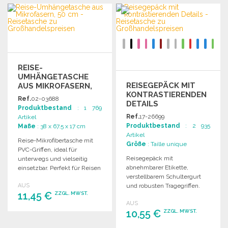
REISE-
UMHÄNGETASCHE
REISEGEPÄCK MIT
AUS MIKROFASERN,
KONTRASTIERENDEN
50 CM
Ref.
02-03688
DETAILS
Produktbestand
: 1 769
Ref.
17-26699
Artikel
Produktbestand
: 2 935
Maße
: 38 x 67.5 x 17 cm
Artikel
Reise-Mikrofibertasche mit
Größe
: Taille unique
PVC-Griffen, ideal für
Reisegepäck mit
unterwegs und vielseitig
abnehmbarer Etikette,
einsetzbar. Perfekt für Reisen
verstellbarem Schultergurt
oder Freizeitaktivitäten.
AUS
und robusten Tragegriffen.
11,45 €
ZZGL. MWST.
Große Reißverschlussöffnung
AUS
und Druckflächen für
10,55 €
ZZGL. MWST.
individuelle Gestaltung.
BESTELLEN