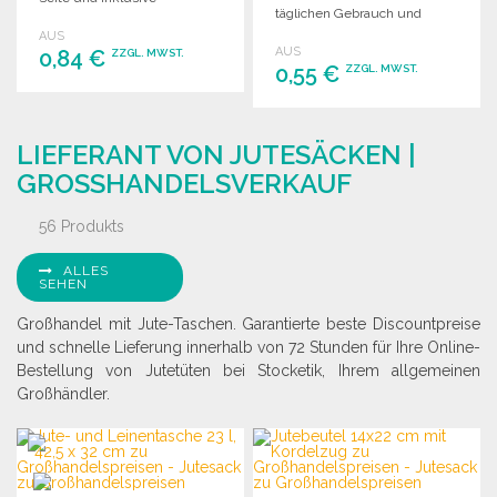
täglichen Gebrauch und
Filzstiften. Ideal für kreative
vielseitige Anwendungen.
AUS
Aktivitäten.
AUS
0,84 €
ZZGL. MWST.
0,55 €
ZZGL. MWST.
BESTELLEN
BESTELLEN
Angebot anfordern
LIEFERANT VON JUTESÄCKEN |
Angebot anfordern
GROSSHANDELSVERKAUF
56 Produkts
ALLES
SEHEN
Großhandel mit Jute-Taschen. Garantierte beste Discountpreise
und schnelle Lieferung innerhalb von 72 Stunden für Ihre Online-
Bestellung von Jutetüten bei Stocketik, Ihrem allgemeinen
Großhändler.