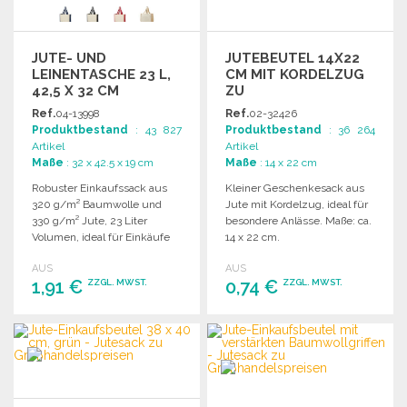
JUTE- UND
JUTEBEUTEL 14X22
LEINENTASCHE 23 L,
CM MIT KORDELZUG
42,5 X 32 CM
ZU
GROSSHANDELSPREISEN
Ref.
04-13998
Ref.
02-32426
Produktbestand
: 43 827
Produktbestand
: 36 264
Artikel
Artikel
Maße
: 32 x 42.5 x 19 cm
Maße
: 14 x 22 cm
Robuster Einkaufssack aus
Kleiner Geschenkesack aus
320 g/m² Baumwolle und
Jute mit Kordelzug, ideal für
330 g/m² Jute, 23 Liter
besondere Anlässe. Maße: ca.
Volumen, ideal für Einkäufe
14 x 22 cm.
und Freizeit.
AUS
AUS
1,91 €
0,74 €
ZZGL. MWST.
ZZGL. MWST.
BESTELLEN
BESTELLEN
Angebot anfordern
Angebot anfordern