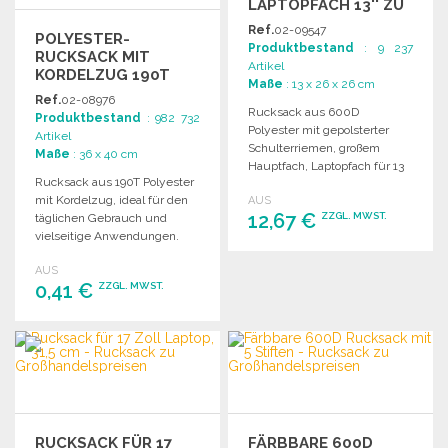
LAPTOPFACH 13'' ZU
GROSSHANDELSPREISEN
Ref.
02-09547
POLYESTER-
Produktbestand
: 9 237
RUCKSACK MIT
Artikel
KORDELZUG 190T
Maße
: 13 x 26 x 26 cm
Ref.
02-08976
Rucksack aus 600D
Produktbestand
: 982 732
Polyester mit gepolsterter
Artikel
Schulterriemen, großem
Maße
: 36 x 40 cm
Hauptfach, Laptopfach für 13
Rucksack aus 190T Polyester
Zoll und USB-Ladeanschluss.
mit Kordelzug, ideal für den
AUS
12,67 €
ZZGL. MWST.
täglichen Gebrauch und
vielseitige Anwendungen.
BESTELLEN
AUS
0,41 €
ZZGL. MWST.
Angebot anfordern
BESTELLEN
Angebot anfordern
RUCKSACK FÜR 17
FÄRBBARE 600D