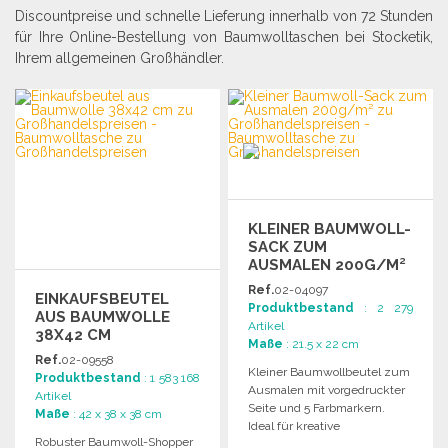
Discountpreise und schnelle Lieferung innerhalb von 72 Stunden
für Ihre Online-Bestellung von Baumwolltaschen bei Stocketik,
Ihrem allgemeinen Großhändler.
KLEINER BAUMWOLL-
SACK ZUM
AUSMALEN 200G/M²
Ref.
02-04097
EINKAUFSBEUTEL
Produktbestand
: 2 279
AUS BAUMWOLLE
Artikel
38X42 CM
Maße
: 21.5 x 22 cm
Ref.
02-09558
Kleiner Baumwollbeutel zum
Produktbestand
: 1 583 168
Ausmalen mit vorgedruckter
Artikel
Seite und 5 Farbmarkern.
Maße
: 42 x 38 x 38 cm
Ideal für kreative
Robuster Baumwoll-Shopper
Bastelprojekte.