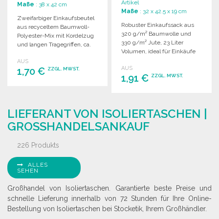
Artikel
Maße
: 38 x 42 cm
Maße
: 32 x 42.5 x 19 cm
Zweifarbiger Einkaufsbeutel
Robuster Einkaufssack aus
aus recyceltem Baumwoll-
320 g/m² Baumwolle und
Polyester-Mix mit Kordelzug
330 g/m² Jute, 23 Liter
und langen Tragegriffen, ca.
Volumen, ideal für Einkäufe
140 g/m².
und Freizeit.
AUS
AUS
1,70 €
ZZGL. MWST.
1,91 €
ZZGL. MWST.
BESTELLEN
BESTELLEN
Angebot anfordern
LIEFERANT VON ISOLIERTASCHEN |
Angebot anfordern
GROSSHANDELSANKAUF
226 Produkts
ALLES
SEHEN
Großhandel von Isoliertaschen. Garantierte beste Preise und
schnelle Lieferung innerhalb von 72 Stunden für Ihre Online-
Bestellung von Isoliertaschen bei Stocketik, Ihrem Großhändler.