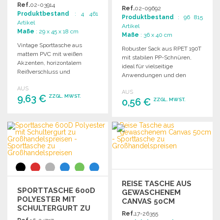
GROSSHANDELSPREISEN
GROSSHANDELSPREISEN
Ref.
02-03914
Ref.
02-09692
Produktbestand
: 4 461
Produktbestand
: 96 815
Artikel
Artikel
Maße
: 29 x 45 x 18 cm
Maße
: 36 x 40 cm
Vintage Sporttasche aus
Robuster Sack aus RPET 190T
mattem PVC mit weißen
mit stabilen PP-Schnüren,
Akzenten, horizontalem
ideal für vielseitige
Reißverschluss und
Anwendungen und den
verstellbarem Tragegurt. Ideal
täglichen Gebrauch.
AUS
für Freizeit und Sport.
AUS
9,63 €
ZZGL. MWST.
0,56 €
ZZGL. MWST.
BESTELLEN
BESTELLEN
Angebot anfordern
Angebot anfordern
REISE TASCHE AUS
SPORTTASCHE 600D
GEWASCHENEM
POLYESTER MIT
CANVAS 50CM
SCHULTERGURT ZU
Ref.
17-26355
GROSSHANDELSPREISEN