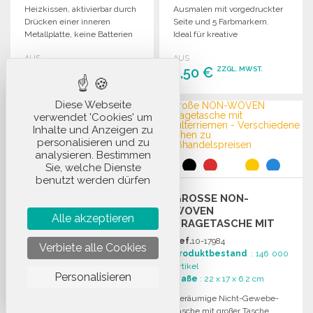
Heizkissen, aktivierbar durch
Ausmalen mit vorgedruckter
Drücken einer inneren
Seite und 5 Farbmarkern.
Metallplatte, keine Batterien
Ideal für kreative
erforderlich. Ideal für
Bastelprojekte.
AUS
AUS
Wärmebedarf unterwegs.
0,65 €
1,50 €
ZZGL. MWST.
ZZGL. MWST.
Diese Webseite
BESTELLEN
BESTELLEN
verwendet 'Cookies' um
Angebot anfordern
Angebot anfordern
Inhalte und Anzeigen zu
personalisieren und zu
analysieren. Bestimmen
Sie, welche Dienste
benutzt werden dürfen
REFLEKTIERENDER
GROSSE NON-W
POLYESTER-
OVEN T
SPORTBEUTEL 190T
Alle akzeptieren
RAGETASCHE MIT S
Ref.
02-09376
CHULTERRIEMEN ZU G
Ref.
10-17984
Produktbestand
: 6 575
Verbiete alle Cookies
ROSSHANDELSPREISEN
Produktbestand
: 146 000
Artikel
Artikel
Maße
: 36 x 40 cm
Personalisieren
Maße
: 22 x 17 x 6.2 cm
Sack aus 190T Polyester mit
Geräumige Nicht-Gewebe-
reflektierenden Streifen, ideal
Tasche mit großer Tasche,