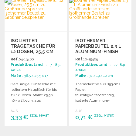
Angebot anfordern
Angebot anfordern
ISOLIERTER
ISOTHERMER
TRAGETASCHE FÜR
PAPIERBEUTEL 2,3 L
12 DOSEN, 25,5 CM
ALUMINIUM-FINISH
ZU
ZU
Ref.
04-13466
Ref.
10-19465
GROSSHANDELSPREISEN
GROSSHANDELSPREISEN
Produktbestand
: 7 831
Produktbestand
: 27 841
Artikel
Artikel
Maße
: 36.5 x 25.5 x 17....
Maße
: 32 x 19 x 12 cm
Geräumige Kühltasche mit
Thermotasche aus 85g/m2
isoliertem Hauptfach für bis
Papier,
zu 12 Dosen. Maße: 25,5 x
feuchtigkeitsbeständig,
36,5 x 17,5 cm, aus
isolierte Aluminium-
laminiertem Polypropylen.
Innenauskleidung,
AUS
AUS
Außentasche und
3,33 €
0,71 €
ZZGL. MWST.
ZZGL. MWST.
Klettverschluss.
Fassungsvermögen: 2,3 L.
BESTELLEN
BESTELLEN