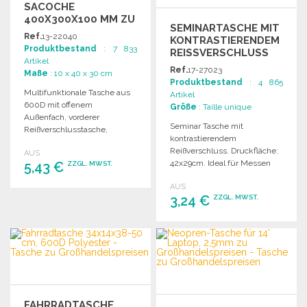
SACOCHE
400X300X100 MM ZU
SEMINARTASCHE MIT
GROSSHANDELSPREISEN
Ref.
13-22040
KONTRASTIERENDEM
Produktbestand
: 7 833
REISSVERSCHLUSS 4
Artikel
2X29CM
Ref.
17-27023
Maße
: 10 x 40 x 30 cm
Produktbestand
: 4 865
Multifunktionale Tasche aus
Artikel
600D mit offenem
Größe
: Taille unique
Außenfach, vorderer
Seminar Tasche mit
Reißverschlusstasche,
kontrastierendem
verstellbarem Schultergurt
Reißverschluss. Druckfläche:
AUS
und verstärkten Tragegriffen.
42x29cm. Ideal für Messen
5,43 €
ZZGL. MWST.
Maße: 400 x 300 x 100 mm.
und Veranstaltungen.
AUS
BESTELLEN
3,24 €
ZZGL. MWST.
Angebot anfordern
BESTELLEN
Angebot anfordern
FAHRRADTASCHE