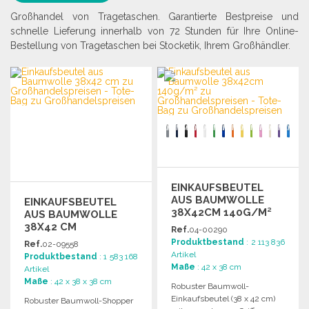
Großhandel von Tragetaschen. Garantierte Bestpreise und
schnelle Lieferung innerhalb von 72 Stunden für Ihre Online-
Bestellung von Tragetaschen bei Stocketik, Ihrem Großhändler.
EINKAUFSBEUTEL
AUS BAUMWOLLE
EINKAUFSBEUTEL
38X42CM 140G/M²
AUS BAUMWOLLE
ZU
38X42 CM
Ref.
04-00290
GROSSHANDELSPREISEN
Produktbestand
: 2 113 836
Ref.
02-09558
Artikel
Produktbestand
: 1 583 168
Maße
: 42 x 38 cm
Artikel
Maße
: 42 x 38 x 38 cm
Robuster Baumwoll-
Einkaufsbeutel (38 x 42 cm)
Robuster Baumwoll-Shopper