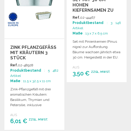
HOHEN
KIEFERNSAMEN ZU
GROSSHANDELSPREISEN
Ref.
02-44467
Produktbestand
: 3 146
Artikel
Maße
: 13 x 7 x 6.5 cm
Set mit Pinienkernen (Pinus
ZINK PFLANZGEFÄSS M
nigra) zur Aufforstung.
IT KRÄUTERN 3 S
Bäume wachsen jährlich etwa
TÜCK
30 cm. Hergestellt in der EU.
Ref.
02-48928
AUS
Produktbestand
: 5 482
3,50 €
ZZGL. MWST.
Artikel
Maße
: 11.5 x 32.5 x 11 cm
BESTELLEN
Zink-Pflanzgefäß mit drei
aromatischen Kräutern:
Angebot anfordern
Basilikum, Thymian und
Petersilie, inklusive
Gartenkompost. Ideal für alle
AUS
Gartenliebhaber.
6,01 €
ZZGL. MWST.