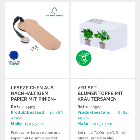
BESTELLEN
Angebot anfordern
LESEZEICHEN AUS
2ER SET
NACHHALTIGEM
BLUMENTÖPFE MIT
PAPIER MIT PINIEN-
KRÄUTERSAMEN
SAMEN
Ref.
02-44465
Ref.
10-18567
Produktbestand
: 10 986
Produktbestand
: 6 843
Artikel
Artikel
Maße
: 15 x 5.5 cm
Maße
: 7 x 15 x 7 cm
Praktischer Lesezeichen aus
Set mit 2 Töpfen, gefüllt mit
Papier mit Baumwollkordel
Minze und Petersilie,