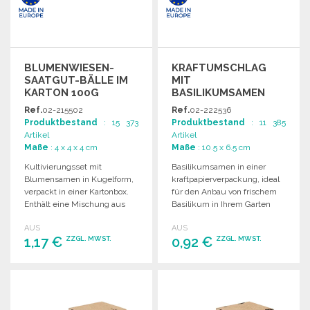
BLUMENWIESEN-
KRAFTUMSCHLAG
SAATGUT-BÄLLE IM
MIT
KARTON 100G
BASILIKUMSAMEN
20G ZU
Ref.
02-215502
Ref.
02-222536
GROSSHANDELSPREISEN
Produktbestand
: 15 373
Produktbestand
: 11 385
Artikel
Artikel
Maße
: 4 x 4 x 4 cm
Maße
: 10.5 x 6.5 cm
Kultivierungsset mit
Basilikumsamen in einer
Blumensamen in Kugelform,
kraftpapierverpackung, ideal
verpackt in einer Kartonbox.
für den Anbau von frischem
Enthält eine Mischung aus
Basilikum in Ihrem Garten
Wildblumensamen.
oder auf der Fensterbank.
AUS
AUS
Hergestellt in der EU.
1,17 €
0,92 €
ZZGL. MWST.
ZZGL. MWST.
BESTELLEN
BESTELLEN
Angebot anfordern
Angebot anfordern