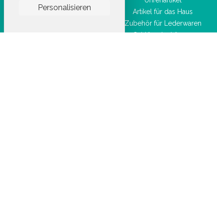
Sportartikel
Uhrenartikel
Personalisieren
Hygiene- und
Artikel für das Haus
Gesundheitsprodukte
Zubehör für Lederwaren
Taschenwaren
Schlüsselanhänger
Schönheitszubehör
Tasche
High-Tech-Zubehör
Textilien
Alte Materialien
Spiel und Spielzeug
Material und Zubehör für CHR
/ HORECA
Feierartikel
Marke
Artikel für Sublimation
Arbeitskleidung
STOCKETIK © 2023 - ALLE RECHTE VORBEHALTEN
AGBU