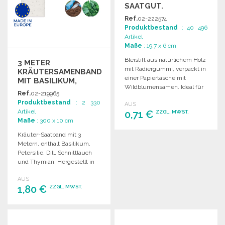
SAATGUT.
Ref.
02-222574
Produktbestand
: 40 496
Artikel
Maße
: 19.7 x 6 cm
Bleistift aus natürlichem Holz
3 METER
mit Radiergummi, verpackt in
KRÄUTERSAMENBAND
einer Papiertasche mit
MIT BASILIKUM,
Wildblumensamen. Ideal für
PETERSILIE, DILL,
Ref.
02-219965
kreative Projekte.
SCHNITTLAUCH UND
Produktbestand
: 2 330
AUS
THYMIAN
Artikel
0,71 €
ZZGL. MWST.
Maße
: 300 x 10 cm
Kräuter-Saatband mit 3
BESTELLEN
Metern, enthält Basilikum,
Angebot anfordern
Petersilie, Dill, Schnittlauch
und Thymian. Hergestellt in
der EU.
AUS
1,80 €
ZZGL. MWST.
BESTELLEN