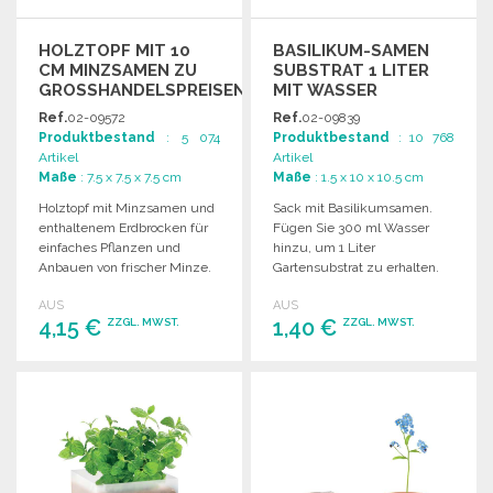
HOLZTOPF MIT 10
BASILIKUM-SAMEN
CM MINZSAMEN ZU
SUBSTRAT 1 LITER
GROSSHANDELSPREISEN
MIT WASSER
Ref.
02-09572
Ref.
02-09839
Produktbestand
: 5 074
Produktbestand
: 10 768
Artikel
Artikel
Maße
: 7.5 x 7.5 x 7.5 cm
Maße
: 1.5 x 10 x 10.5 cm
Holztopf mit Minzsamen und
Sack mit Basilikumsamen.
enthaltenem Erdbrocken für
Fügen Sie 300 ml Wasser
einfaches Pflanzen und
hinzu, um 1 Liter
Anbauen von frischer Minze.
Gartensubstrat zu erhalten.
Ideal für Ihre Gartenprojekte.
AUS
AUS
4,15 €
1,40 €
ZZGL. MWST.
ZZGL. MWST.
BESTELLEN
BESTELLEN
Angebot anfordern
Angebot anfordern