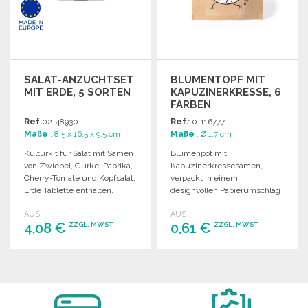
SALAT-ANZUCHTSET
BLUMENTOPF MIT
MIT ERDE, 5 SORTEN
KAPUZINERKRESSE, 6
FARBEN
Ref.
02-48930
Ref.
10-116777
Maße
: 8.5 x 16.5 x 9.5 cm
Maße
: Ø 1.7 cm
Kulturkit für Salat mit Samen
Blumenpot mit
von Zwiebel, Gurke, Paprika,
Kapuzinerkressesamen,
Cherry-Tomate und Kopfsalat.
verpackt in einem
Erde Tablette enthalten.
designvollen Papierumschlag
und enthält 6 Buntstifte in
AUS
AUS
einer Kartonhülle.
4,08 €
0,61 €
ZZGL. MWST.
ZZGL. MWST.
BESTELLEN
BESTELLEN
Angebot anfordern
Angebot anfordern