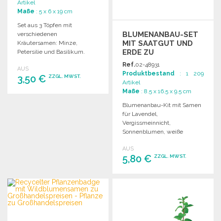
Artikel
Maße
: 5 x 6 x 19 cm
Set aus 3 Töpfen mit
BLUMENANBAU-SET
verschiedenen
MIT SAATGUT UND
Kräutersamen: Minze,
ERDE ZU
Petersilie und Basilikum.
GROSSHANDELSPREISEN
Ideal für Gartenliebhaber und
Ref.
02-48931
AUS
Balkonpflanzen.
Produktbestand
: 1 209
3,50 €
ZZGL. MWST.
Artikel
Maße
: 8.5 x 16.5 x 9.5 cm
BESTELLEN
Blumenanbau-Kit mit Samen
für Lavendel,
Angebot anfordern
Vergissmeinnicht,
Sonnenblumen, weiße
Margeriten und Mohn. Enthält
AUS
Anzuchterde.
5,80 €
ZZGL. MWST.
BESTELLEN
Angebot anfordern