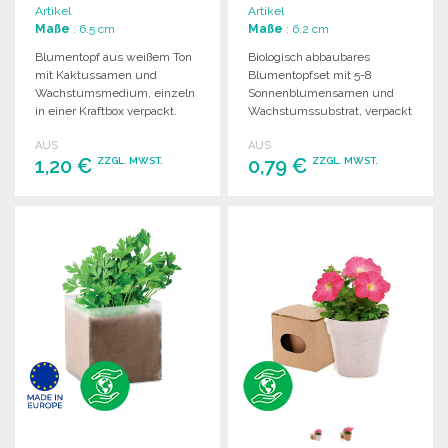
Artikel
Artikel
Maße
: 6.5 cm
Maße
: 6.2 cm
Blumentopf aus weißem Ton
Biologisch abbaubares
mit Kaktussamen und
Blumentopfset mit 5-8
Wachstumsmedium, einzeln
Sonnenblumensamen und
in einer Kraftbox verpackt.
Wachstumssubstrat, verpackt
Ideal für den Großhandel.
in einer individuellen
AUS
AUS
Kraftbox.
1,20 €
0,79 €
ZZGL. MWST.
ZZGL. MWST.
BESTELLEN
BESTELLEN
Angebot anfordern
Angebot anfordern