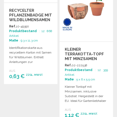
RECYCELTER
PFLANZENBADGE MIT
WILDBLUMENSAMEN
Ref.
10-49390
Produktbestand
: 12 868
Artikel
Maße
: 9.3 x 11.3 cm
Identifikationskarte aus
KLEINER
recyceltem Karton mit Samen
TERRAKOTTA-TOPF
für Wildblumen. Enthält
MIT MINZSAMEN
Anleitungen zur
Ref.
02-222538
Innenpflanzung. Hergestellt
Produktbestand
: 12 359
AUS
in Europa.
Artikel
0,63 €
ZZGL. MWST.
Maße
: 5 x 6 x 5.5 cm
Kleiner Tontopf mit
BESTELLEN
Minzsamen, inklusive
Angebot anfordern
Substrat. Hergestellt in der
EU. Ideal für Gartenliebhaber
und Kräuterfreunde.
AUS
1,12 €
ZZGL. MWST.