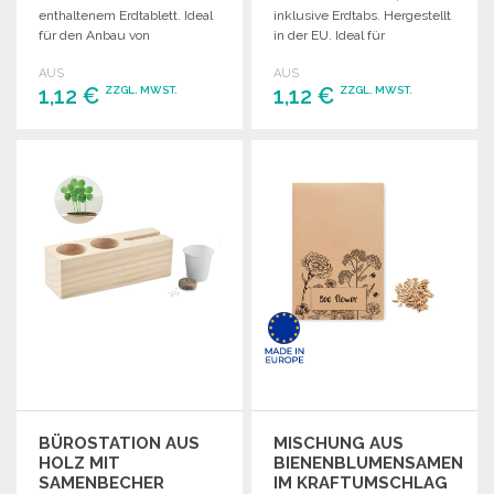
enthaltenem Erdtablett. Ideal
inklusive Erdtabs. Hergestellt
für den Anbau von
in der EU. Ideal für
Sonnenblumen.
Gartenliebhaber und
AUS
AUS
Blumenfreunde.
1,12 €
1,12 €
ZZGL. MWST.
ZZGL. MWST.
BESTELLEN
BESTELLEN
Angebot anfordern
Angebot anfordern
BÜROSTATION AUS
MISCHUNG AUS
HOLZ MIT
BIENENBLUMENSAMEN
SAMENBECHER
IM KRAFTUMSCHLAG