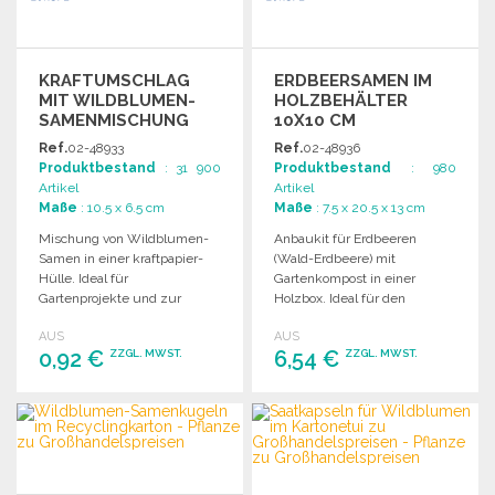
KRAFTUMSCHLAG
ERDBEERSAMEN IM
MIT WILDBLUMEN-
HOLZBEHÄLTER
SAMENMISCHUNG
10X10 CM
Ref.
02-48933
Ref.
02-48936
Produktbestand
: 31 900
Produktbestand
: 980
Artikel
Artikel
Maße
: 10.5 x 6.5 cm
Maße
: 7.5 x 20.5 x 13 cm
Mischung von Wildblumen-
Anbaukit für Erdbeeren
Samen in einer kraftpapier-
(Wald-Erdbeere) mit
Hülle. Ideal für
Gartenkompost in einer
Gartenprojekte und zur
Holzbox. Ideal für den
Verschönerung von
eigenen Garten.
AUS
AUS
Außenbereichen.
0,92 €
6,54 €
ZZGL. MWST.
ZZGL. MWST.
BESTELLEN
BESTELLEN
Angebot anfordern
Angebot anfordern