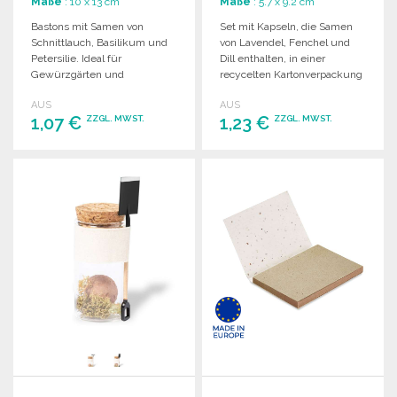
Maße
: 10 x 13 cm
Maße
: 5.7 x 9.2 cm
Bastons mit Samen von
Set mit Kapseln, die Samen
Schnittlauch, Basilikum und
von Lavendel, Fenchel und
Petersilie. Ideal für
Dill enthalten, in einer
Gewürzgärten und
recycelten Kartonverpackung
Kräutertöpfe. Hergestellt in
mit Pflanzanleitung.
AUS
AUS
der EU.
1,07 €
1,23 €
ZZGL. MWST.
ZZGL. MWST.
BESTELLEN
BESTELLEN
Angebot anfordern
Angebot anfordern