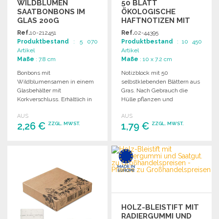
WILDBLUMEN
50 BLATT
SAATBONBONS IM
ÖKOLOGISCHE
GLAS 200G
HAFTNOTIZEN MIT
SAMEN ZU
Ref.
10-212451
Ref.
02-44395
GROSSHANDELSPREISEN
Produktbestand
: 5 070
Produktbestand
: 10 450
Artikel
Artikel
Maße
: 7.8 cm
Maße
: 10 x 7.2 cm
Bonbons mit
Notizblock mit 50
Wildblumensamen in einem
selbstklebenden Blättern aus
Glasbehälter mit
Gras. Nach Gebrauch die
Korkverschluss. Erhältlich in
Hülle pflanzen und
den Ausführungen Rechen
Wildblumen wachsen lassen.
AUS
AUS
und Schaufel.
2,26 €
1,79 €
ZZGL. MWST.
ZZGL. MWST.
BESTELLEN
BESTELLEN
Angebot anfordern
Angebot anfordern
HOLZ-BLEISTIFT MIT
RADIERGUMMI UND