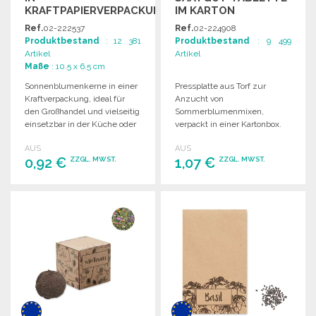
KRAFTPAPIERVERPACKUNG
IM KARTON
Ref.
02-222537
Ref.
02-224908
Produktbestand
: 12 381
Produktbestand
: 9 499
Artikel
Artikel
Maße
: 10.5 x 6.5 cm
Sonnenblumenkerne in einer
Pressplatte aus Torf zur
Kraftverpackung, ideal für
Anzucht von
den Großhandel und vielseitig
Sommerblumenmixen,
einsetzbar in der Küche oder
verpackt in einer Kartonbox.
für Snacks.
Hergestellt in der EU.
AUS
AUS
0,92 €
1,07 €
ZZGL. MWST.
ZZGL. MWST.
BESTELLEN
BESTELLEN
Angebot anfordern
Angebot anfordern