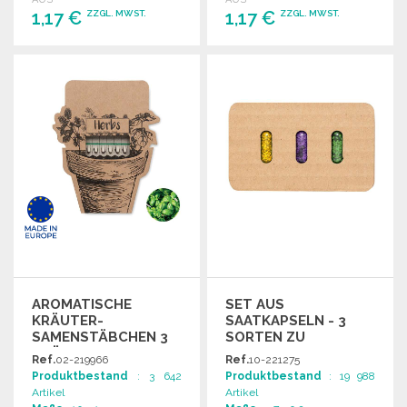
1,17 €
1,17 €
ZZGL. MWST.
ZZGL. MWST.
BESTELLEN
BESTELLEN
Angebot anfordern
Angebot anfordern
AROMATISCHE
SET AUS
KRÄUTER-
SAATKAPSELN - 3
SAMENSTÄBCHEN 3
SORTEN ZU
STÜCK
GROSSHANDELSPREISEN
Ref.
02-219966
Ref.
10-221275
Produktbestand
: 3 642
Produktbestand
: 19 988
Artikel
Artikel