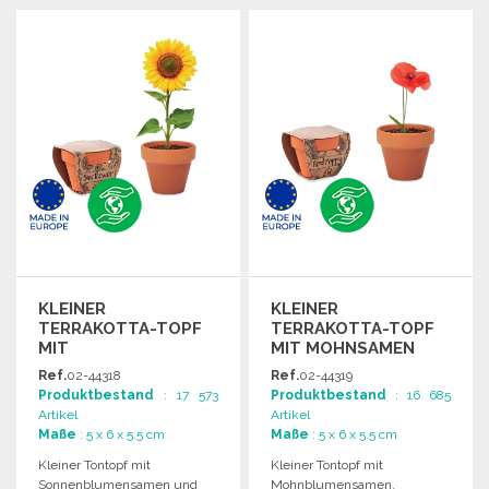
BESTELLEN
BESTELLEN
Angebot anfordern
Angebot anfordern
KLEINER
KLEINER
TERRAKOTTA-TOPF
TERRAKOTTA-TOPF
MIT
MIT MOHNSAMEN
SONNENBLUMENSAMEN
Ref.
02-44318
Ref.
02-44319
ZU
Produktbestand
: 17 573
Produktbestand
: 16 685
GROSSHANDELSPREISEN
Artikel
Artikel
Maße
: 5 x 6 x 5.5 cm
Maße
: 5 x 6 x 5.5 cm
Kleiner Tontopf mit
Kleiner Tontopf mit
Sonnenblumensamen und
Mohnblumensamen,