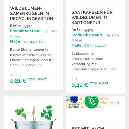
WILDBLUMEN-
SAATKAPSELN FÜR
SAMENKUGELN IM
WILDBLUMEN IM
RECYCLINGKARTON
KARTONETUI
ZU
Ref.
10-49387
GROSSHANDELSPREISEN
Ref.
10-49389
Produktbestand
: 51 000
Produktbestand
: 15 000
Artikel
Artikel
Maße
: 9.1 x 4.4 x 3 cm
Maße
: 6.6 x 5 x 1.4 cm
Bunte Blumensamen in
Saatkapseln in
recycelter Verpackung mit
umweltfreundlicher
Pflanzanleitungen. Ideal für
Verpackung mit
Gartenliebhaber und
Pflanzanleitung und bunten
Naturfreunde.
Wildblumen. Ideal für
AUS
AUS
0,81 €
Gartenliebhaber und
ZZGL. MWST.
0,42 €
ZZGL. MWST.
Blumenfreunde.
BESTELLEN
BESTELLEN
Angebot anfordern
Angebot anfordern
SET MIT 30 CM