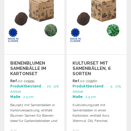
BIENENBLUMEN
KULTURSET MIT
SAMENBÄLLE IM
SAMENBÄLLEN, 6
KARTONSET
SORTEN
Ref.
02-219959
Ref.
02-219960
Produktbestand
: 20 116
Produktbestand
: 5 275
Artikel
Artikel
Maße
: 2.5 cm
Maße
: 2.5 cm
Bausatz mit Samenbällen in
Kultivierungsset mit
Kartonverpackung, enthält
Samenbällen in einer
Blumen-Samen für Bienen.
Kartonbox, enthält Anis,
Ideal für Gartenliebhaber und
Wermut, Dill, Fenchel,
umweltfreundliche Projekte.
Kamille und Kuhpetersilie.
AUS
AUS