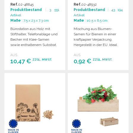
ZU
Ref.
02-48845
Ref.
02-48932
GROSSHANDELSPREISEN
Produktbestand
: 3 551
Produktbestand
: 43 194
Artikel
Artikel
Maße
: 7.5 x 23 x 7.3 cm
Maße
: 10.5 x 6.5 cm
Bürostation aus Holz mit
Mischung aus Blumen-
Stifthalter, Telefonablage und
Samen für Bienen in einer
Becher mit Klee-Samen
kraftpapier Verpackung.
sowie enthaltenem Substrat.
Hergestellt in der EU. Ideal
für Garten und Balkon.
AUS
AUS
10,47 €
0,92 €
ZZGL. MWST.
ZZGL. MWST.
BESTELLEN
BESTELLEN
Angebot anfordern
Angebot anfordern