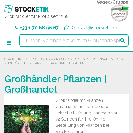
Cookie-Einstellungen
Vegea-Gruppe
Großhändler für Profis seit 1998
+33 1 70 68 96 67
Kontakt@stocketik.de

>
>
STOCKETIK
PRODUKTE ZU GROSSHANDELSPREISEN
NACHHALTIGES
>
ZUBEHÖR
PFLANZE ZU GROSSHANDELSPREISEN
Großhändler Pflanzen |
Großhandel
Großhandel mit Pflanzen.
Garantierte Tiefstpreise und
schnelle Lieferung innerhalb von
72 Stunden für Ihre Online-
Bestellung von Pflanzen bei
Stocketik, Ihrem