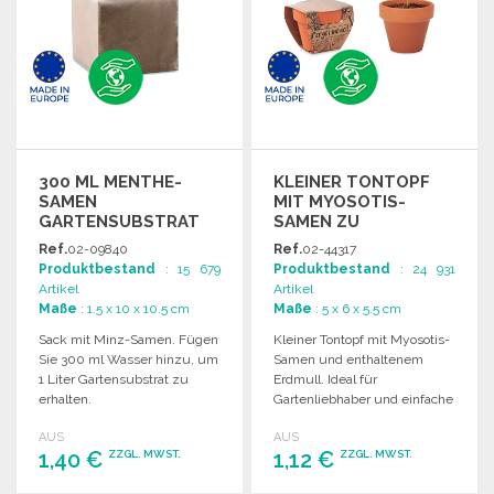
300 ML MENTHE-
KLEINER TONTOPF
SAMEN
MIT MYOSOTIS-
GARTENSUBSTRAT
SAMEN ZU
GROSSHANDELSPREISEN
Ref.
02-09840
Ref.
02-44317
Produktbestand
: 15 679
Produktbestand
: 24 931
Artikel
Artikel
Maße
: 1.5 x 10 x 10.5 cm
Maße
: 5 x 6 x 5.5 cm
Sack mit Minz-Samen. Fügen
Kleiner Tontopf mit Myosotis-
Sie 300 ml Wasser hinzu, um
Samen und enthaltenem
1 Liter Gartensubstrat zu
Erdmull. Ideal für
erhalten.
Gartenliebhaber und einfache
Anzucht.
AUS
AUS
1,40 €
1,12 €
ZZGL. MWST.
ZZGL. MWST.