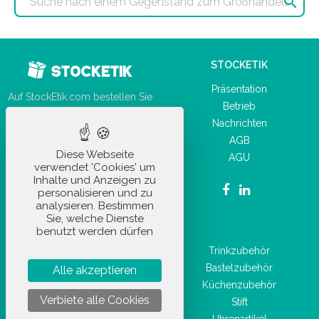

STOCKETIK
Präsentation
Auf StockEtik.com bestellen Sie
Betrieb
Ihre Gegenstände zum
Nachrichten
Großhandelspreis mit nur
AGB
wenigen Klicks!
Diese Webseite
AGU
verwendet 'Cookies' um
Inhalte und Anzeigen zu
personalisieren und zu
analysieren. Bestimmen
Sie, welche Dienste
UNSERE PRODUKTE
benutzt werden dürfen
Autozubehör
Trinkzubehör
Büromaterial
Bastelzubehör
Alle akzeptieren
Alltagsaccessoire
Küchenzubehör
Verbiete alle Cookies
Freizeitartikel
Stift