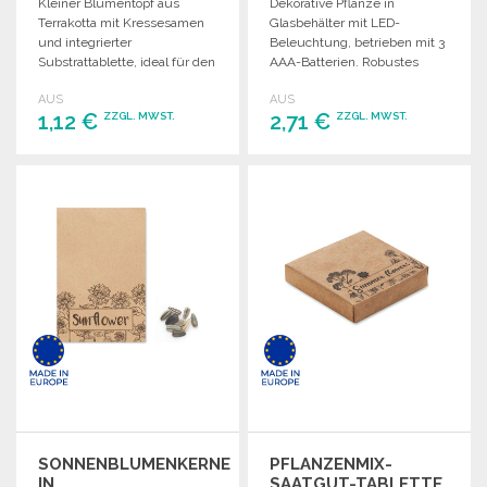
Kleiner Blumentopf aus
Dekorative Pflanze in
Terrakotta mit Kressesamen
Glasbehälter mit LED-
und integrierter
Beleuchtung, betrieben mit 3
Substrattablette, ideal für den
AAA-Batterien. Robustes
Anbau zu Hause.
Design für langanhaltenden
AUS
AUS
Gebrauch.
1,12 €
2,71 €
ZZGL. MWST.
ZZGL. MWST.
BESTELLEN
BESTELLEN
Angebot anfordern
Angebot anfordern
SONNENBLUMENKERNE
PFLANZENMIX-
IN
SAATGUT-TABLETTE