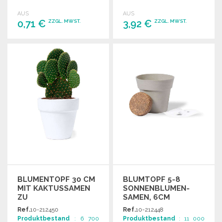
Gartenliebhaber.
Gartenprojekte.
AUS
AUS
0,71 €
3,92 €
ZZGL. MWST.
ZZGL. MWST.
BESTELLEN
BESTELLEN
Angebot anfordern
Angebot anfordern
BLUMENTOPF 30 CM
BLUMTOPF 5-8
MIT KAKTUSSAMEN
SONNENBLUMEN-
ZU
SAMEN, 6CM
GROSSHANDELSPREISEN
Ref.
10-212450
Ref.
10-212448
Produktbestand
: 6 700
Produktbestand
: 11 000