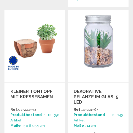
BESTELLEN
Angebot anfordern
KLEINER TONTOPF
DEKORATIVE
MIT KRESSESAMEN
PFLANZE IM GLAS, 5
LED
Ref.
02-222539
Ref.
10-221567
Produktbestand
: 12 598
Produktbestand
: 2 145
Artikel
Artikel
Maße
: 5 x 6 x 5.5 cm
Maße
: 14 cm