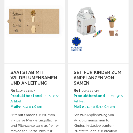
Angebot anfordern
SAATSTAB MIT
SET FÜR KINDER ZUM
WILDBLUMENSAMEN
ANPFLANZEN VON
UND ANLEITUNG
SAMEN
Ref.
10-221907
Ref.
02-222543
Produktbestand
: 6 864
Produktbestand
: 11 986
Artikel
Artikel
Maße
: 9.2 x 1.6 cm
Maße
: 11.5 x 6.3 x 6.3 cm
Stift mit Samen für Blumen,
Set zur Anpflanzung von
inklusive Markierungsfläche
Wildblumensamen für
und Pflanzanleitung auf einer
Kinder, inklusive buntem
recycelten Karte. Ideal für
Buntstift. Ideal für kreative