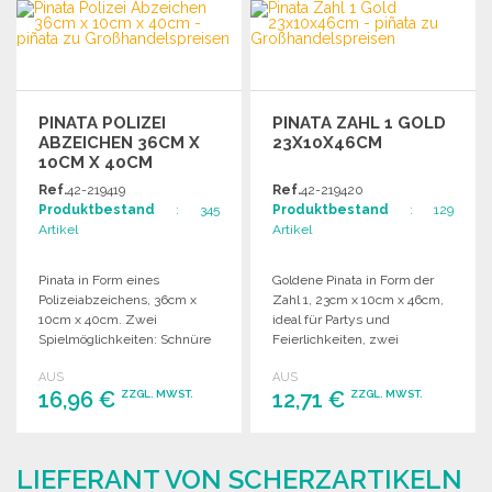
BESTELLEN
BESTELLEN
Angebot anfordern
Angebot anfordern
PINATA POLIZEI
PINATA ZAHL 1 GOLD
ABZEICHEN 36CM X
23X10X46CM
10CM X 40CM
Ref.
42-219419
Ref.
42-219420
Produktbestand
: 345
Produktbestand
: 129
Artikel
Artikel
Pinata in Form eines
Goldene Pinata in Form der
Polizeiabzeichens, 36cm x
Zahl 1, 23cm x 10cm x 46cm,
10cm x 40cm. Zwei
ideal für Partys und
Spielmöglichkeiten: Schnüre
Feierlichkeiten, zwei
ziehen oder mit einem Stock
Spielmöglichkeiten.
AUS
AUS
schlagen.
16,96 €
12,71 €
ZZGL. MWST.
ZZGL. MWST.
BESTELLEN
BESTELLEN
LIEFERANT VON SCHERZARTIKELN
Angebot anfordern
Angebot anfordern