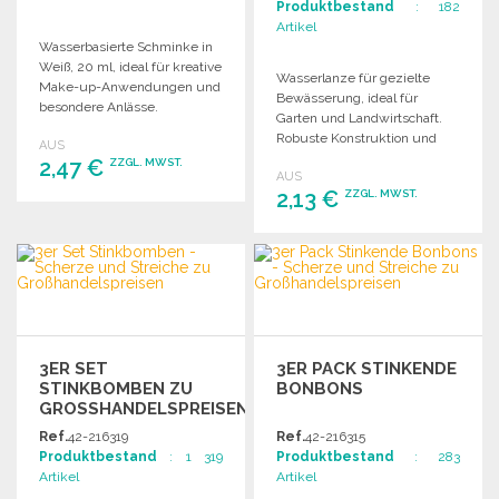
Produktbestand
: 182
Artikel
Wasserbasierte Schminke in
Weiß, 20 ml, ideal für kreative
Wasserlanze für gezielte
Make-up-Anwendungen und
Bewässerung, ideal für
besondere Anlässe.
Garten und Landwirtschaft.
Robuste Konstruktion und
AUS
einfache Handhabung für
2,47 €
ZZGL. MWST.
AUS
effizientes Arbeiten.
2,13 €
ZZGL. MWST.
BESTELLEN
BESTELLEN
Angebot anfordern
Angebot anfordern
3ER SET
3ER PACK STINKENDE
STINKBOMBEN ZU
BONBONS
GROSSHANDELSPREISEN
Ref.
42-216319
Ref.
42-216315
Produktbestand
: 1 319
Produktbestand
: 283
Artikel
Artikel