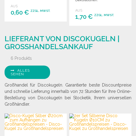
Dekorationen.
Beleuchtung.
AUS
AUS
0,60 €
ZZGL. MWST.
1,70 €
ZZGL. MWST.
BESTELLEN
BESTELLEN
Angebot anfordern
LIEFERANT VON DISCOKUGELN |
Angebot anfordern
GROSSHANDELSANKAUF
6 Produkts
ALLES
SEHEN
Großhandel für Discokugeln. Garantierte beste Discountpreise
und schnelle Lieferung innerhalb von 72 Stunden für Ihre Online-
Bestellung von Discokugeln bei Stocketik, Ihrem universellen
Großhändler.