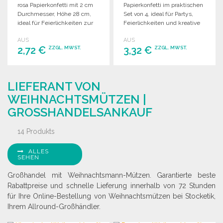
rosa Papierkonfetti mit 2 cm
Papierkonfetti im praktischen
Durchmesser, Höhe 28 cm,
Set von 4, ideal für Partys,
ideal für Feierlichkeiten zur
Feierlichkeiten und kreative
Geschlechtsenthüllung.
Dekorationen.
AUS
AUS
2,72 €
3,32 €
ZZGL. MWST.
ZZGL. MWST.
BESTELLEN
BESTELLEN
LIEFERANT VON
Angebot anfordern
Angebot anfordern
WEIHNACHTSMÜTZEN |
GROSSHANDELSANKAUF
14 Produkts
ALLES
SEHEN
Großhandel mit Weihnachtsmann-Mützen. Garantierte beste
Rabattpreise und schnelle Lieferung innerhalb von 72 Stunden
für Ihre Online-Bestellung von Weihnachtsmützen bei Stocketik,
Ihrem Allround-Großhändler.