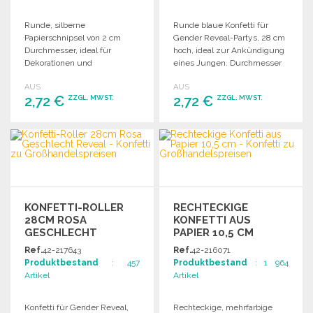
Runde, silberne
Runde blaue Konfetti für
Papierschnipsel von 2 cm
Gender Reveal-Partys, 28 cm
Durchmesser, ideal für
hoch, ideal zur Ankündigung
Dekorationen und
eines Jungen. Durchmesser
Feierlichkeiten. Größe: 28 cm.
der Konfetti: 2 cm.
AUS
AUS
2,72 €
2,72 €
ZZGL. MWST.
ZZGL. MWST.
BESTELLEN
BESTELLEN
Angebot anfordern
Angebot anfordern
KONFETTI-ROLLER
RECHTECKIGE
28CM ROSA
KONFETTI AUS
GESCHLECHT
PAPIER 10,5 CM
REVEAL
Ref.
42-217643
Ref.
42-216071
Produktbestand
: 457
Produktbestand
: 1 964
Artikel
Artikel
Konfetti für Gender Reveal,
Rechteckige, mehrfarbige