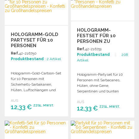
HOLOGRAMM-
HOLOGRAMM-GOLD
FESTSET FÜR 10
PARTYSET FÜR 10
PERSONEN ZU
PERSONEN
GROSSHANDELSPREISEN
Ref.
42-216751
Ref.
42-216750
Produktbestand
: 208
Produktbestand
: 2 Artikel
Artikel
Hologramm-Gold-Cartoon-Set
Hologramm-Partyset für 10
für 10 Personen mit
Personen mit Sarbacanes,
Sicherheits-Sarbakanen,
Hüten, ohne Gene,
Hüten, Luftschlangen und
Serpentinen und bunten
Konfetti. Ideal für Feiern.
Bällen. Ideal für festliche
AUS
AUS
Anlässe!
12,33 €
ZZGL. MWST.
12,33 €
ZZGL. MWST.
BESTELLEN
BESTELLEN
Angebot anfordern
Angebot anfordern