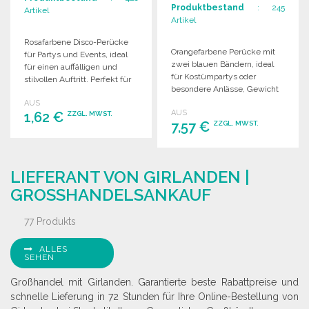
Produktbestand
: 245
Artikel
Artikel
Rosafarbene Disco-Perücke
Orangefarbene Perücke mit
für Partys und Events, ideal
zwei blauen Bändern, ideal
für einen auffälligen und
für Kostümpartys oder
stilvollen Auftritt. Perfekt für
besondere Anlässe, Gewicht
Kostümpartys und
160g.
AUS
Themenveranstaltungen.
AUS
1,62 €
ZZGL. MWST.
7,57 €
ZZGL. MWST.
BESTELLEN
BESTELLEN
Angebot anfordern
LIEFERANT VON GIRLANDEN |
Angebot anfordern
GROSSHANDELSANKAUF
77 Produkts
ALLES
SEHEN
Großhandel mit Girlanden. Garantierte beste Rabattpreise und
schnelle Lieferung in 72 Stunden für Ihre Online-Bestellung von