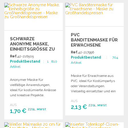
PVC
SCHWARZE
BANDITENMASKE FÜR
ANONYME MASKE,
ERWACHSENE
EINHEITSGRÖSSE ZU G
Ref.
42-217996
ROSSHANDELSPREISEN
Ref.
42-216505
Produktbestand
: 704
Produktbestand
: 1 810
Artikel
Artikel
Maske für Erwachsene aus
Anonymer Maske für
PVC, ideal für Kostümpartys
vielfältige Anwendungen,
oder Veranstaltungen.
ideal für kostümierte Anlässe
Vielseitig einsetzbar und ein
und kreative Projekte.
echter Hingucker.
Vielseitig und anpassbar für
AUS
AUS
jeden Anlass.
2,13 €
ZZGL. MWST.
1,70 €
ZZGL. MWST.
BESTELLEN
BESTELLEN
Angebot anfordern