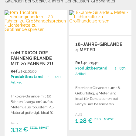
Girlanden bei Stocketik, Ihrem Generalisten-Großhändler.
18-JAHRE-GIRLANDE
4 METER
10M TRICOLORE
FAHNENGIRLANDE
Ref.
42-219411
MIT 20 FAHNEN ZU
Produktbestand
: 2 879
GROSSHANDELSPREISEN
Ref.
42-216206
Artikel
Produktbestand
: 140
Artikel
Feierliche Girlande zum 18.
Geburtstag, 4 Meter lang,
Trikolore Girlande mit 20
ideal für Dekorationen bei
Fahnen (20x30 cm) auf 10
Partys und besonderen
Metern, aus robustem PE-
Anlässen.
Material gefertigt. Ideal für
AUS
festliche Anlässe.
1,28 €
ZZGL. MWST.
AUS
3,32 €
ZZGL. MWST.
BESTELLEN