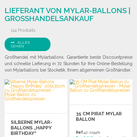
BESTELLEN
Angebot anfordern
LIEFERANT VON MYLAR-BALLONS |
Angebot anfordern
GROSSHANDELSANKAUF
114 Produkts
ALLES
SEHEN
Großhandel mit Mylarballons. Garantierte beste Discountpreise
und schnelle Lieferung in 72 Stunden für Ihre Online-Bestellung
von Mylarballons bei Stocketik, Ihrem allgemeinen Großhändler.
35 CM PIRAT MYLAR
BALLON
SILBERNE MYLAR-
BALLONS „HAPPY
Ref.
42-219461
BIRTHDAY“