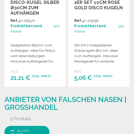
DISCO-KUGEL SILBER
2ER SET 10CM ROSE
Ø30CM ZUM
GOLD DISCO KUGELN
AUFHÄNGEN
Ref.
42-218472
Ref.
42-219756
Produktbestand
: 520
Produktbestand
: 515
Artikel
Artikel
Spiegeldisco Ø30cm zum
Set mit 2 roségoldenen
Aufhängen, ideal für Partys
Diskokugeln Ø10 cm, ideal
und Veranstaltungen.
zum Aufhängen. Inklusive
Inklusive Aufhängeset für
Montageset für einfache
einfachen Einsatz.
Anbringung.
AUS
AUS
21,21 €
5,06 €
ZZGL. MWST.
ZZGL. MWST.
BESTELLEN
BESTELLEN
ANBIETER VON FALSCHEN NASEN |
Angebot anfordern
Angebot anfordern
GROSSHANDEL
9 Produkts
ALLES