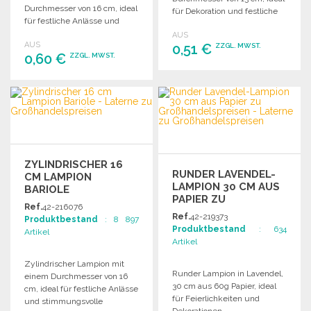
Durchmesser von 16 cm, ideal
für Dekoration und festliche
für festliche Anlässe und
Anlässe.
dekorative Beleuchtung.
AUS
AUS
0,51 €
ZZGL. MWST.
0,60 €
ZZGL. MWST.
BESTELLEN
BESTELLEN
Angebot anfordern
Angebot anfordern
ZYLINDRISCHER 16
RUNDER LAVENDEL-
CM LAMPION
LAMPION 30 CM AUS
BARIOLE
PAPIER ZU
Ref.
42-216076
GROSSHANDELSPREISEN
Ref.
42-219373
Produktbestand
: 8 897
Produktbestand
: 634
Artikel
Artikel
Zylindrischer Lampion mit
Runder Lampion in Lavendel,
einem Durchmesser von 16
30 cm aus 60g Papier, ideal
cm, ideal für festliche Anlässe
für Feierlichkeiten und
und stimmungsvolle