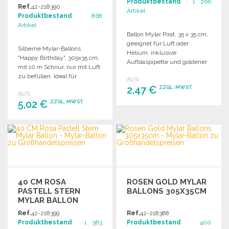
Produktbestand
: 1 266
305X35CM ZU
Ref.
42-218390
Artikel
GROSSHANDELSPREISEN
Produktbestand
: 868
Artikel
Ballon Mylar Pirat, 35 x 35 cm,
geeignet für Luft oder
Silberne Mylar-Ballons
Helium, inklusive
"Happy Birthday", 305x35 cm,
Aufblaspipette und goldener
mit 10 m Schnur, nur mit Luft
Schnur.
zu befüllen. Ideal für
AUS
Geburtstagsfeiern.
2,47 €
ZZGL. MWST.
AUS
5,02 €
ZZGL. MWST.
BESTELLEN
BESTELLEN
Angebot anfordern
Angebot anfordern
40 CM ROSA
ROSEN GOLD MYLAR
PASTELL STERN
BALLONS 305X35CM
MYLAR BALLON
Ref.
42-218399
Ref.
42-218388
Produktbestand
: 1 583
Produktbestand
: 400