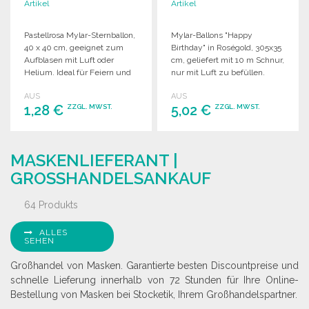
Artikel
Artikel
Pastellrosa Mylar-Sternballon,
Mylar-Ballons "Happy
40 x 40 cm, geeignet zum
Birthday" in Roségold, 305x35
Aufblasen mit Luft oder
cm, geliefert mit 10 m Schnur,
Helium. Ideal für Feiern und
nur mit Luft zu befüllen.
Dekorationen.
AUS
AUS
1,28 €
5,02 €
ZZGL. MWST.
ZZGL. MWST.
BESTELLEN
BESTELLEN
MASKENLIEFERANT |
Angebot anfordern
Angebot anfordern
GROSSHANDELSANKAUF
64 Produkts
ALLES
SEHEN
Großhandel von Masken. Garantierte besten Discountpreise und
schnelle Lieferung innerhalb von 72 Stunden für Ihre Online-
Bestellung von Masken bei Stocketik, Ihrem Großhandelspartner.