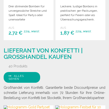
Drei stinkende Bomben für
Leckere, lustige Bonbons in
unvergessliche Streiche und
praktischen 3er-Packungen,
Spaß. Ideal für Partys oder
perfekt für Feiern oder als
unerwartete
Überraschungsgeschenk.
Überraschungen!
Ideal für Großhändler!
AUS
AUS
2,72 €
1,87 €
ZZGL. MWST.
ZZGL. MWST.
BESTELLEN
BESTELLEN
LIEFERANT VON KONFETTI |
Angebot anfordern
Angebot anfordern
GROSSHANDEL KAUFEN
40 Produkts
ALLES
SEHEN
Großhandel von Konfetti. Garantierte beste Discountpreise und
schnelle Lieferung innerhalb von 72 Stunden für Ihre Online-
Bestellung von Konfetti bei Stocketik, Ihrem Großhandelspartner.