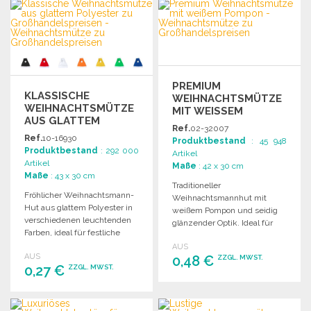
PREMIUM
KLASSISCHE
WEIHNACHTSMÜTZE
WEIHNACHTSMÜTZE
MIT WEISSEM P
AUS GLATTEM
OMPON
Ref.
02-32007
POLYESTER
Ref.
10-16930
Produktbestand
: 45 948
Produktbestand
: 292 000
Artikel
Artikel
Maße
: 42 x 30 cm
Maße
: 43 x 30 cm
Traditioneller
Fröhlicher Weihnachtsmann-
Weihnachtsmannhut mit
Hut aus glattem Polyester in
weißem Pompon und seidig
verschiedenen leuchtenden
glänzender Optik. Ideal für
Farben, ideal für festliche
festliche Anlässe und Feiern.
Anlässe und Feiern.
AUS
AUS
0,48 €
ZZGL. MWST.
0,27 €
ZZGL. MWST.
BESTELLEN
BESTELLEN