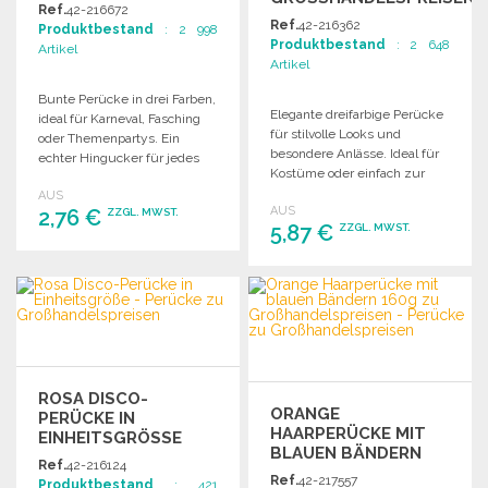
Ref.
42-216672
Ref.
42-216362
Produktbestand
: 2 998
Produktbestand
: 2 648
Artikel
Artikel
Bunte Perücke in drei Farben,
Elegante dreifarbige Perücke
ideal für Karneval, Fasching
für stilvolle Looks und
oder Themenpartys. Ein
besondere Anlässe. Ideal für
echter Hingucker für jedes
Kostüme oder einfach zur
Kostüm!
Auffrischung Ihres Outfits.
AUS
AUS
2,76 €
ZZGL. MWST.
5,87 €
ZZGL. MWST.
BESTELLEN
BESTELLEN
Angebot anfordern
Angebot anfordern
ROSA DISCO-
ORANGE
PERÜCKE IN
HAARPERÜCKE MIT
EINHEITSGRÖSSE
BLAUEN BÄNDERN
Ref.
42-216124
160G
Ref.
42-217557
Produktbestand
: 421