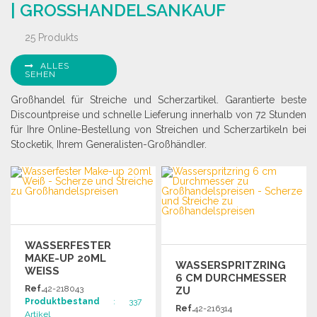
| GROSSHANDELSANKAUF
25 Produkts
ALLES
SEHEN
Großhandel für Streiche und Scherzartikel. Garantierte beste
Discountpreise und schnelle Lieferung innerhalb von 72 Stunden
für Ihre Online-Bestellung von Streichen und Scherzartikeln bei
Stocketik, Ihrem Generalisten-Großhändler.
WASSERFESTER
MAKE-UP 20ML
WASSERSPRITZRING
WEISS
6 CM DURCHMESSER
Ref.
42-218043
ZU
Produktbestand
: 337
GROSSHANDELSPREISEN
Ref.
42-216314
Artikel