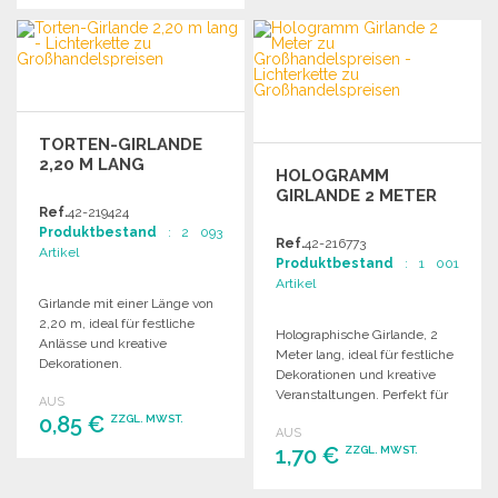
BESTELLEN
Angebot anfordern
Angebot anfordern
TORTEN-GIRLANDE
2,20 M LANG
HOLOGRAMM
GIRLANDE 2 METER
Ref.
42-219424
Produktbestand
: 2 093
Ref.
42-216773
Artikel
Produktbestand
: 1 001
Artikel
Girlande mit einer Länge von
2,20 m, ideal für festliche
Holographische Girlande, 2
Anlässe und kreative
Meter lang, ideal für festliche
Dekorationen.
Dekorationen und kreative
Veranstaltungen. Perfekt für
AUS
Partys und Feiern.
0,85 €
ZZGL. MWST.
AUS
1,70 €
ZZGL. MWST.
BESTELLEN