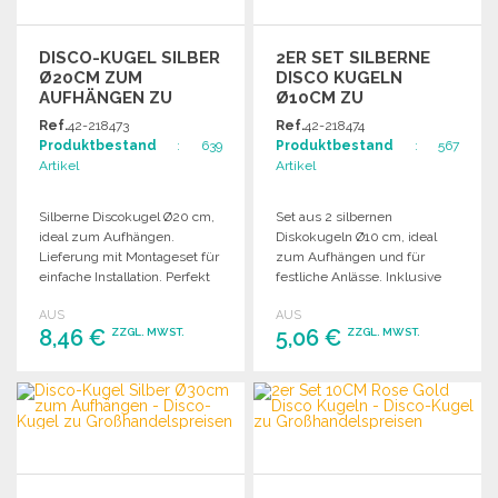
DISCO-KUGEL SILBER
2ER SET SILBERNE
Ø20CM ZUM
DISCO KUGELN
AUFHÄNGEN ZU
Ø10CM ZU
GROSSHANDELSPREISEN
GROSSHANDELSPREISEN
Ref.
42-218473
Ref.
42-218474
Produktbestand
: 639
Produktbestand
: 567
Artikel
Artikel
Silberne Discokugel Ø20 cm,
Set aus 2 silbernen
ideal zum Aufhängen.
Diskokugeln Ø10 cm, ideal
Lieferung mit Montageset für
zum Aufhängen und für
einfache Installation. Perfekt
festliche Anlässe. Inklusive
für Partys und
Aufhängekit.
AUS
AUS
Veranstaltungen.
8,46 €
5,06 €
ZZGL. MWST.
ZZGL. MWST.
BESTELLEN
BESTELLEN
Angebot anfordern
Angebot anfordern