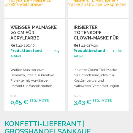
Angebot anfordern
WEISSER MALMASKE 2
IRISIERTER
0 CM FÜR A
TOTENKOPF-
CRYLFARBE
CLOWN-MASKE FÜR
ERWACHSENE ZU
Ref.
42-216196
Ref.
42-217520
GROSSHANDELSPREISEN
Produktbestand
: 249
Produktbestand
: 1 611
Artikel
Artikel
Weißer Masken zum
Irisierter Clown-Tod-Maske
Bemalen, ideal für kreative
für Erwachsene, ideal für
Projekte mit Acrylfarbe.
Kostümpartys und
Perfekt für Bastelarbeiten
Halloween-Veranstaltungen.
und künstlerische
Hochwertiges Material für
AUS
AUS
Aktivitäten.
optimalen Tragekomfort.
0,85 €
3,83 €
ZZGL. MWST.
ZZGL. MWST.
BESTELLEN
BESTELLEN
KONFETTI-LIEFERANT |
Angebot anfordern
Angebot anfordern
GROSSHANDELSANKAUF