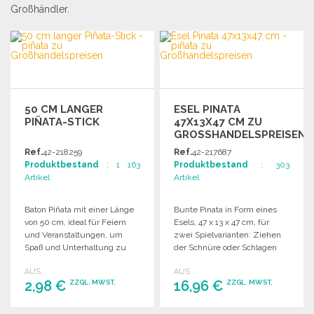
Großhändler.
50 CM LANGER
ESEL PINATA
PIÑATA-STICK
47X13X47 CM ZU
GROSSHANDELSPREISEN
Ref.
42-218259
Ref.
42-217687
Produktbestand
: 1 163
Produktbestand
: 303
Artikel
Artikel
Baton Piñata mit einer Länge
Bunte Pinata in Form eines
von 50 cm, ideal für Feiern
Esels, 47 x 13 x 47 cm, für
und Veranstaltungen, um
zwei Spielvarianten: Ziehen
Spaß und Unterhaltung zu
der Schnüre oder Schlagen
bieten.
mit einem Stock.
AUS
AUS
2,98 €
16,96 €
ZZGL. MWST.
ZZGL. MWST.