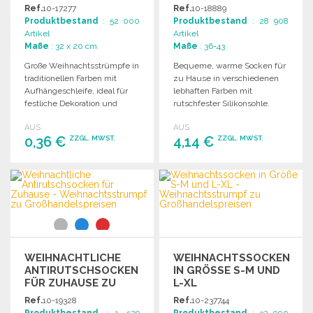
UFHÄNGESCHLAUFE
ERWACHSENE ZU
Ref.
10-17277
Ref.
10-18889
GROSSHANDELSPREISEN
Produktbestand
: 52 000
Produktbestand
: 28 908
Artikel
Artikel
Maße
: 32 x 20 cm
Maße
: 36-43
Große Weihnachtsstrümpfe in
Bequeme, warme Socken für
traditionellen Farben mit
zu Hause in verschiedenen
Aufhängeschleife, ideal für
lebhaften Farben mit
festliche Dekoration und
rutschfester Silikonsohle.
Geschenke.
AUS
AUS
0,36 €
4,14 €
ZZGL. MWST.
ZZGL. MWST.
BESTELLEN
BESTELLEN
Angebot anfordern
Angebot anfordern
WEIHNACHTLICHE
WEIHNACHTSSOCKEN
ANTIRUTSCHSOCKEN
IN GRÖSSE S-M UND L
FÜR ZUHAUSE ZU
-XL
GROSSHANDELSPREISEN
Ref.
10-19328
Ref.
10-237744