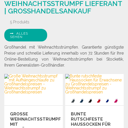
WEIHNACHTSSTRUMPF LIEFERANT
Angebot anfordern
Angebot anfordern
| GROSSHANDELSANKAUF
5 Produkts
ALLES
SEHEN
Großhandel mit Weihnachtsstrümpfen. Garantierte günstigste
Preise und schnelle Lieferung innerhalb von 72 Stunden für Ihre
Online-Bestellung von Weihnachtsstrümpfen bei Stocketik,
Ihrem Generalisten-Großhändler.
GROSSE W
BUNTE
EIHNACHTSSTRUMPF M
RUTSCHFESTE
IT A
HAUSSOCKEN FÜR