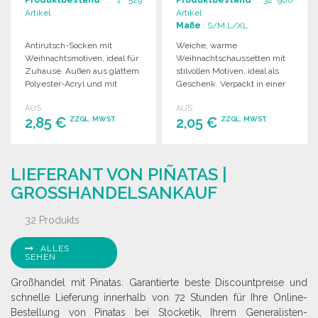
Produktbestand
: 1 529
Produktbestand
: 32 900
Artikel
Artikel
Maße
: S/M,L/XL
Antirutsch-Socken mit
Weiche, warme
Weihnachtsmotiven, ideal für
Weihnachtschaussetten mit
Zuhause. Außen aus glattem
stilvollen Motiven, ideal als
Polyester-Acryl und mit
Geschenk. Verpackt in einer
warmer Innenseite.
eleganten, transparenten
AUS
AUS
Weihnachtskugel mit rotem
2,85 €
2,05 €
ZZGL. MWST.
ZZGL. MWST.
Band.
BESTELLEN
BESTELLEN
LIEFERANT VON PIÑATAS |
Angebot anfordern
Angebot anfordern
GROSSHANDELSANKAUF
32 Produkts
ALLES
SEHEN
Großhandel mit Pinatas. Garantierte beste Discountpreise und
schnelle Lieferung innerhalb von 72 Stunden für Ihre Online-
Bestellung von Pinatas bei Stocketik, Ihrem Generalisten-