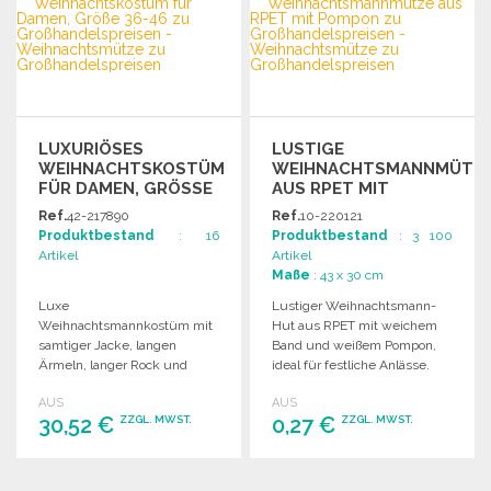
Angebot anfordern
Angebot anfordern
LUXURIÖSES
LUSTIGE
WEIHNACHTSKOSTÜM
WEIHNACHTSMANNMÜTZ
FÜR DAMEN, GRÖSSE 3
AUS RPET MIT
6-46
POMPON
Ref.
42-217890
Ref.
10-220121
Produktbestand
: 16
Produktbestand
: 3 100
Artikel
Artikel
Maße
: 43 x 30 cm
Luxe
Lustiger Weihnachtsmann-
Weihnachtsmannkostüm mit
Hut aus RPET mit weichem
samtiger Jacke, langen
Band und weißem Pompon,
Ärmeln, langer Rock und
ideal für festliche Anlässe.
verstellbarem Gürtel.
AUS
AUS
Geeignet für Größen 36 bis
30,52 €
0,27 €
ZZGL. MWST.
ZZGL. MWST.
46.
BESTELLEN
BESTELLEN