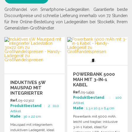
Großhandel von Smartphone-Ladegeräten. Garantierte beste
Discountpreise und schnelle Lieferung innerhalb von 72 Stunden
für Ihre Online-Bestellung von Ladegeräten bei Stocketik, Ihrem
Generalisten-Großhändler.
POWERBANK 5000
MAH MIT 3-IN-1
INDUKTIVES 5W
KABEL
MAUSPAD MIT
Ref.
05-14951
INTEGRIERTER
Produktbestand
: 100
LADESTATION 30X22
Ref.
05-02302
Artikel
CM
Produktbestand
: 2 010
Maße
: 1.3 x 10.5 x 6.4 cm
Artikel
Maße
: 30 x 22 cm
Powerbank mit 5000 mAh,
leicht und tragbar, inklusive
Mauspad mit integriertem
3-in-1 Kabel, ideal für
induktiven Ladegerät, ideal