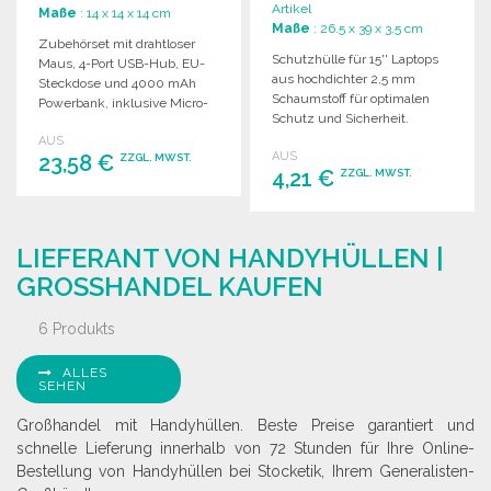
Artikel
Maße
: 14 x 14 x 14 cm
Maße
: 26.5 x 39 x 3.5 cm
Zubehörset mit drahtloser
Schutzhülle für 15'' Laptops
Maus, 4-Port USB-Hub, EU-
aus hochdichter 2,5 mm
Steckdose und 4000 mAh
Schaumstoff für optimalen
Powerbank, inklusive Micro-
Schutz und Sicherheit.
USB-Ladekabel.
AUS
AUS
23,58 €
ZZGL. MWST.
4,21 €
ZZGL. MWST.
BESTELLEN
BESTELLEN
Angebot anfordern
LIEFERANT VON HANDYHÜLLEN |
Angebot anfordern
GROSSHANDEL KAUFEN
6 Produkts
ALLES
SEHEN
Großhandel mit Handyhüllen. Beste Preise garantiert und
schnelle Lieferung innerhalb von 72 Stunden für Ihre Online-
Bestellung von Handyhüllen bei Stocketik, Ihrem Generalisten-