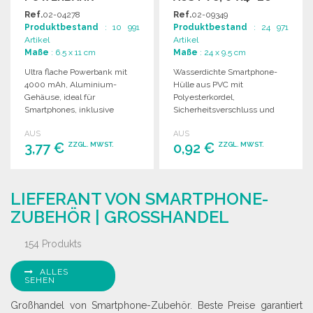
GROSSHANDELSPREISEN
Ref.
02-04278
Ref.
02-09349
Produktbestand
: 10 991
Produktbestand
: 24 971
Artikel
Artikel
Maße
: 6.5 x 11 cm
Maße
: 24 x 9.5 cm
Ultra flache Powerbank mit
Wasserdichte Smartphone-
4000 mAh, Aluminium-
Hülle aus PVC mit
Gehäuse, ideal für
Polyesterkordel,
Smartphones, inklusive
Sicherheitsverschluss und
USB/micro USB-Kabel.
touchscreen-fähiger
AUS
AUS
Oberfläche für einfachen
3,77 €
0,92 €
ZZGL. MWST.
ZZGL. MWST.
Gebrauch.
BESTELLEN
BESTELLEN
LIEFERANT VON SMARTPHONE-
Angebot anfordern
Angebot anfordern
ZUBEHÖR | GROSSHANDEL
154 Produkts
ALLES
SEHEN
Großhandel von Smartphone-Zubehör. Beste Preise garantiert