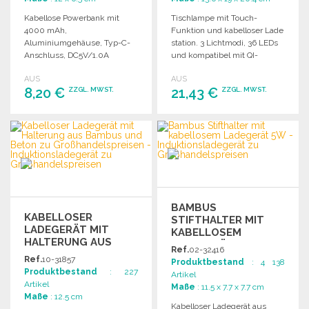
Kabellose Powerbank mit
Tischlampe mit Touch-
4000 mAh,
Funktion und kabelloser Lade
Aluminiumgehäuse, Typ-C-
station. 3 Lichtmodi, 36 LEDs
Anschluss, DC5V/1.0A
und kompatibel mit QI-
Ausgang, kompatibel mit
zertifizierten Geräten.
AUS
AUS
modernen Android- und
8,20 €
21,43 €
ZZGL. MWST.
ZZGL. MWST.
iPhone-Modellen.
BESTELLEN
BESTELLEN
Angebot anfordern
Angebot anfordern
BAMBUS
KABELLOSER
STIFTHALTER MIT
LADEGERÄT MIT
KABELLOSEM
HALTERUNG AUS
LADEGERÄT 5W
Ref.
02-32416
BAMBUS UND BETON
Ref.
10-31857
Produktbestand
: 4 138
Produktbestand
: 227
Artikel
Artikel
Maße
: 11.5 x 7.7 x 7.7 cm
Maße
: 12.5 cm
Kabelloser Ladegerät aus