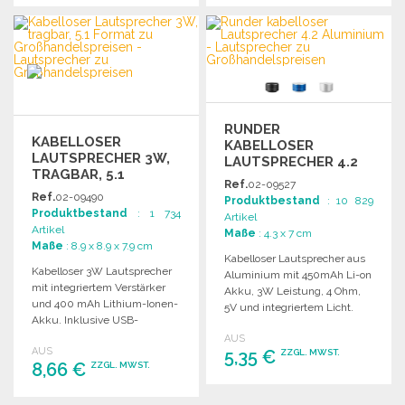
BESTELLEN
BESTELLEN
Angebot anfordern
Angebot anfordern
RUNDER
KABELLOSER
KABELLOSER
LAUTSPRECHER 3W,
LAUTSPRECHER 4.2
TRAGBAR, 5.1
ALUMINIUM
Ref.
02-09527
FORMAT
Ref.
02-09490
Produktbestand
: 10 829
Produktbestand
: 1 734
Artikel
Artikel
Maße
: 4.3 x 7 cm
Maße
: 8.9 x 8.9 x 7.9 cm
Kabelloser Lautsprecher aus
Kabelloser 3W Lautsprecher
Aluminium mit 450mAh Li-on
mit integriertem Verstärker
Akku, 3W Leistung, 4 Ohm,
und 400 mAh Lithium-Ionen-
5V und integriertem Licht.
Akku. Inklusive USB-
Micro-USB-Kabel enthalten.
Ladekabel.
AUS
AUS
5,35 €
ZZGL. MWST.
8,66 €
ZZGL. MWST.
BESTELLEN