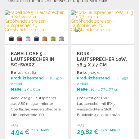
Tiefstpreise für Ihre Online-Bestellung bei Stocketik.
KABELLOSE 5.1
KORK-
LAUTSPRECHER IN
LAUTSPRECHER 10W,
SCHWARZ
16,3 X 7,7 CM
Ref.
02-04269
Ref.
05-14974
Produktbestand
: 28 510
Produktbestand
: 1 598
Artikel
Artikel
Maße
: 4.9 x 6 cm
Maße
: 16.3 x 7.7 x 7.7 cm
Kabellose 5.1 Lautsprecher
Hochwertiger 10W
aus ABS mit gummierter
Lautsprecher mit IPX5
Oberfläche, wiederaufladbare
wasserdichtem Stoff,
Lithiumbatterie, SD-
Bluetooth 4.2, 2000 mAh
Kartensteckplatz und
Akku für bis zu 6 Stunden
AUS
AUS
AUX/USB-Kabel.
Spielzeit.
4,94 €
29,82 €
ZZGL. MWST.
ZZGL. MWST.
Freisprechfunktion.