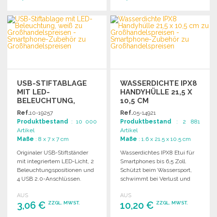
BESTELLEN
BESTELLEN
Angebot anfordern
Angebot anfordern
USB-STIFTABLAGE
WASSERDICHTE IPX8
MIT LED-
HANDYHÜLLE 21,5 X
BELEUCHTUNG,
10,5 CM
WEISS
Ref.
10-19257
Ref.
05-14921
Produktbestand
: 10 000
Produktbestand
: 2 881
Artikel
Artikel
Maße
: 8 x 7 x 7 cm
Maße
: 1.6 x 21.5 x 10.5 cm
Originaler USB-Stiftständer
Wasserdichtes IPX8 Etui für
mit integriertem LED-Licht, 2
Smartphones bis 6,5 Zoll.
Beleuchtungspositionen und
Schützt beim Wassersport,
4 USB 2.0-Anschlüssen.
schwimmt bei Verlust und
Individuelle Verpackung
ermöglicht Fotoaufnahmen.
AUS
AUS
inklusive.
3,06 €
10,20 €
ZZGL. MWST.
ZZGL. MWST.