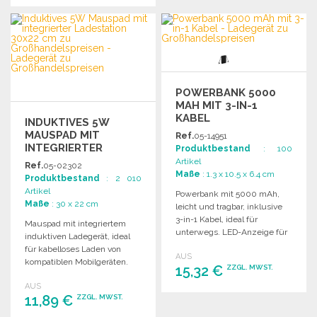
BESTELLEN
BESTELLEN
Angebot anfordern
Angebot anfordern
POWERBANK 5000
MAH MIT 3-IN-1
KABEL
INDUKTIVES 5W
MAUSPAD MIT
Ref.
05-14951
INTEGRIERTER
Produktbestand
: 100
LADESTATION 30X22
Artikel
Ref.
05-02302
CM
Maße
: 1.3 x 10.5 x 6.4 cm
Produktbestand
: 2 010
Artikel
Powerbank mit 5000 mAh,
Maße
: 30 x 22 cm
leicht und tragbar, inklusive
3-in-1 Kabel, ideal für
Mauspad mit integriertem
unterwegs. LED-Anzeige für
induktiven Ladegerät, ideal
Energielevel.
für kabelloses Laden von
AUS
kompatiblen Mobilgeräten.
15,32 €
ZZGL. MWST.
Inklusive 40 cm Micro-USB-
AUS
Kabel.
11,89 €
ZZGL. MWST.
BESTELLEN