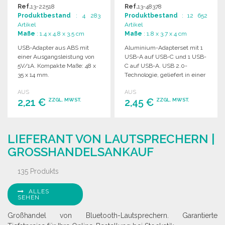
Ref.
13-22518
Ref.
13-48378
Produktbestand
: 4 283
Produktbestand
: 12 652
Artikel
Artikel
Maße
: 1.4 x 4.8 x 3.5 cm
Maße
: 1.8 x 3.7 x 4 cm
USB-Adapter aus ABS mit
Aluminium-Adapterset mit 1
einer Ausgangsleistung von
USB-A auf USB-C und 1 USB-
5V/1A. Kompakte Maße: 48 x
C auf USB-A. USB 2.0-
35 x 14 mm.
Technologie, geliefert in einer
PP-Verpackung.
AUS
AUS
2,21 €
2,45 €
ZZGL. MWST.
ZZGL. MWST.
BESTELLEN
BESTELLEN
LIEFERANT VON LAUTSPRECHERN |
Angebot anfordern
Angebot anfordern
GROSSHANDELSANKAUF
135 Produkts
ALLES
SEHEN
Großhandel von Bluetooth-Lautsprechern. Garantierte