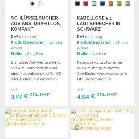
SCHLÜSSELSUCHER
KABELLOSE 5.1
AUS ABS, DRAHTLOS,
LAUTSPRECHER IN
KOMPAKT
SCHWARZ
Ref.
02-04206
Ref.
02-04269
Produktbestand
: 42 282
Produktbestand
: 28 510
Artikel
Artikel
Maße
: 3.8 x 3.8 cm
Maße
: 4.9 x 6 cm
Drahtloses Anti-Verlust-Gerät
Kabellose 5.1 Lautsprecher
aus ABS, verbindet sich mit
aus ABS mit gummierter
einer kostenlosen App für IOS
Oberfläche, wiederaufladbare
oder Android zur einfachen
Lithiumbatterie, SD-
Ortung von Gegenständen.
Kartensteckplatz und
AUS
AUS
AUX/USB-Kabel.
3,27 €
4,94 €
ZZGL. MWST.
ZZGL. MWST.
Freisprechfunktion.
BESTELLEN
BESTELLEN
Angebot anfordern
Angebot anfordern