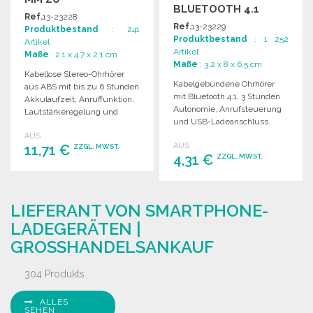
BLUETOOTH 4.1
GROSSHANDELSPREISEN
Ref.
13-23228
Ref.
13-23229
Produktbestand
: 241
Produktbestand
: 1 252
Artikel
Artikel
Maße
: 2.1 x 4.7 x 2.1 cm
Maße
: 3.2 x 8 x 6.5 cm
Kabellose Stereo-Ohrhörer
Kabelgebundene Ohrhörer
aus ABS mit bis zu 6 Stunden
mit Bluetooth 4.1, 3 Stunden
Akkulaufzeit, Anruffunktion,
Autonomie, Anrufsteuerung
Lautstärkeregelung und
und USB-Ladeanschluss.
USB-Ladekabel. Lieferung im
Lieferung in EVA-Hülle.
AUS
Geschenkbox.
AUS
11,71 €
ZZGL. MWST.
4,31 €
ZZGL. MWST.
BESTELLEN
BESTELLEN
Angebot anfordern
LIEFERANT VON SMARTPHONE-
Angebot anfordern
LADEGERÄTEN |
GROSSHANDELSANKAUF
304 Produkts
ALLES
SEHEN