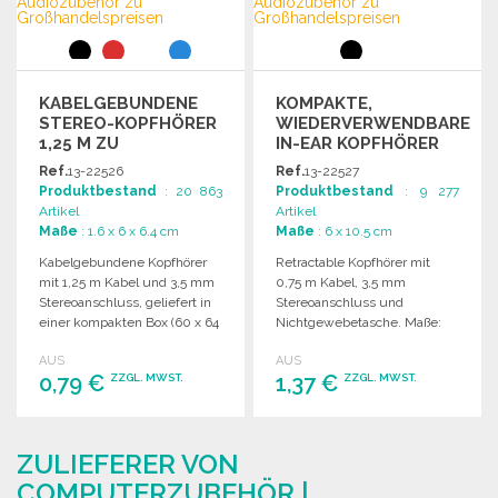
KABELGEBUNDENE
KOMPAKTE,
STEREO-KOPFHÖRER
WIEDERVERWENDBARE
1,25 M ZU
IN-EAR KOPFHÖRER
GROSSHANDELSPREISEN
0,75 M
Ref.
13-22526
Ref.
13-22527
Produktbestand
: 20 863
Produktbestand
: 9 277
Artikel
Artikel
Maße
: 1.6 x 6 x 6.4 cm
Maße
: 6 x 10.5 cm
Kabelgebundene Kopfhörer
Retractable Kopfhörer mit
mit 1,25 m Kabel und 3,5 mm
0,75 m Kabel, 3,5 mm
Stereoanschluss, geliefert in
Stereoanschluss und
einer kompakten Box (60 x 64
Nichtgewebetasche. Maße:
x 16 mm).
30 x 38 x 11 mm, Hülle: 60 x
AUS
AUS
105 mm.
0,79 €
1,37 €
ZZGL. MWST.
ZZGL. MWST.
BESTELLEN
BESTELLEN
ZULIEFERER VON
Angebot anfordern
Angebot anfordern
COMPUTERZUBEHÖR |