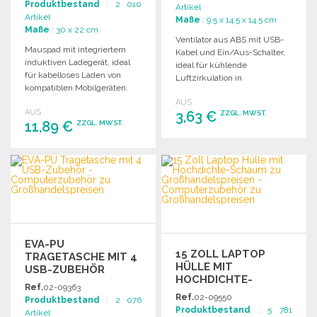
Produktbestand
: 2 010
Artikel
Artikel
Maße
: 9.5 x 14.5 x 14.5 cm
Maße
: 30 x 22 cm
Ventilator aus ABS mit USB-
Mauspad mit integriertem
Kabel und Ein/Aus-Schalter,
induktiven Ladegerät, ideal
ideal für kühlende
für kabelloses Laden von
Luftzirkulation in
kompatiblen Mobilgeräten.
verschiedenen
Inklusive 40 cm Micro-USB-
AUS
Anwendungen.
AUS
Kabel.
3,63 €
ZZGL. MWST.
11,89 €
ZZGL. MWST.
BESTELLEN
BESTELLEN
Angebot anfordern
Angebot anfordern
EVA-PU
15 ZOLL LAPTOP
TRAGETASCHE MIT 4
HÜLLE MIT
USB-ZUBEHÖR
HOCHDICHTE-
Ref.
02-09363
SCHAUM
Ref.
02-09550
Produktbestand
: 2 076
Produktbestand
: 5 781
Artikel