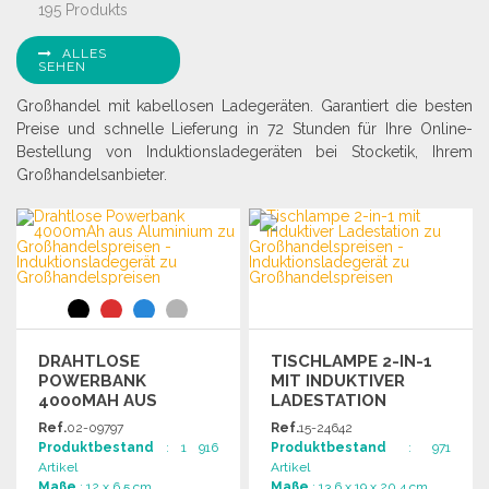
195 Produkts
ALLES
SEHEN
Großhandel mit kabellosen Ladegeräten. Garantiert die besten
Preise und schnelle Lieferung in 72 Stunden für Ihre Online-
Bestellung von Induktionsladegeräten bei Stocketik, Ihrem
Großhandelsanbieter.
DRAHTLOSE
TISCHLAMPE 2-IN-1
POWERBANK
MIT INDUKTIVER
4000MAH AUS
LADESTATION
ALUMINIUM
Ref.
02-09797
Ref.
15-24642
Produktbestand
: 1 916
Produktbestand
: 971
Artikel
Artikel
Maße
: 12 x 6.5 cm
Maße
: 13.6 x 19 x 20.4 cm