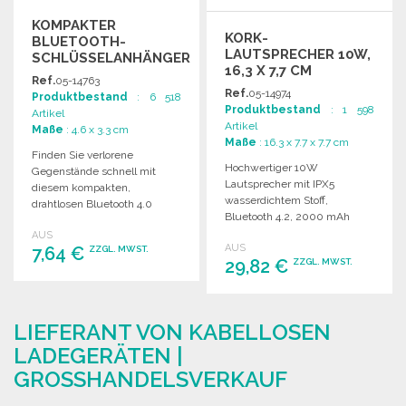
KOMPAKTER
KORK-
BLUETOOTH-
LAUTSPRECHER 10W,
SCHLÜSSELANHÄNGER
16,3 X 7,7 CM
0,8 X 3,3 CM
Ref.
05-14763
Ref.
05-14974
Produktbestand
: 6 518
Produktbestand
: 1 598
Artikel
Artikel
Maße
: 4.6 x 3.3 cm
Maße
: 16.3 x 7.7 x 7.7 cm
Finden Sie verlorene
Hochwertiger 10W
Gegenstände schnell mit
Lautsprecher mit IPX5
diesem kompakten,
wasserdichtem Stoff,
drahtlosen Bluetooth 4.0
Bluetooth 4.2, 2000 mAh
Schlüsselanhänger. Einfache
Akku für bis zu 6 Stunden
AUS
Geolokalisierung über die
AUS
7,64 €
Spielzeit.
ZZGL. MWST.
kostenlose App.
29,82 €
ZZGL. MWST.
BESTELLEN
BESTELLEN
Angebot anfordern
LIEFERANT VON KABELLOSEN
Angebot anfordern
LADEGERÄTEN |
GROSSHANDELSVERKAUF