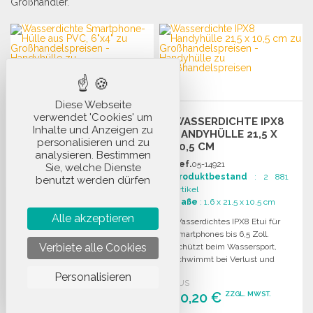
Großhändler.
Diese Webseite
verwendet 'Cookies' um
WASSERDICHTE
WASSERDICHTE IPX8
Inhalte und Anzeigen zu
SMARTPHONE-HÜLLE
HANDYHÜLLE 21,5 X
personalisieren und zu
AUS PVC, 6"X4" ZU
10,5 CM
analysieren. Bestimmen
GROSSHANDELSPREISEN
Ref.
02-09349
Ref.
05-14921
Sie, welche Dienste
Produktbestand
: 24 971
Produktbestand
: 2 881
benutzt werden dürfen
Artikel
Artikel
Maße
: 24 x 9.5 cm
Maße
: 1.6 x 21.5 x 10.5 cm
Alle akzeptieren
Wasserdichte Smartphone-
Wasserdichtes IPX8 Etui für
Hülle aus PVC mit
Smartphones bis 6,5 Zoll.
Verbiete alle Cookies
Polyesterkordel,
Schützt beim Wassersport,
Sicherheitsverschluss und
schwimmt bei Verlust und
touchscreen-fähiger
ermöglicht Fotoaufnahmen.
Personalisieren
AUS
AUS
Oberfläche für einfachen
0,92 €
10,20 €
ZZGL. MWST.
ZZGL. MWST.
Gebrauch.