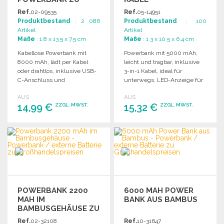
GROSSHANDELSPREISEN
Ref.
02-09535
Ref.
05-14951
Produktbestand
: 2 086
Produktbestand
: 100
Artikel
Artikel
Maße
: 1.8 x 13.5 x 7.5 cm
Maße
: 1.3 x 10.5 x 6.4 cm
Kabellose Powerbank mit
Powerbank mit 5000 mAh,
8000 mAh, lädt per Kabel
leicht und tragbar, inklusive
oder drahtlos, inklusive USB-
3-in-1 Kabel, ideal für
C-Anschluss und
unterwegs. LED-Anzeige für
verschiedenen
Energielevel.
AUS
AUS
Ausgangsoptionen.
14,99 €
15,32 €
ZZGL. MWST.
ZZGL. MWST.
BESTELLEN
BESTELLEN
Angebot anfordern
Angebot anfordern
POWERBANK 2200
6000 MAH POWER
MAH IM
BANK AUS BAMBUS
BAMBUSGEHÄUSE ZU
GROSSHANDELSPREISEN
Ref.
02-32108
Ref.
10-31647