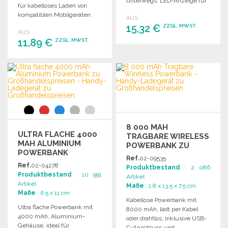
unterwegs. LED-Anzeige für
für kabelloses Laden von
Energielevel.
kompatiblen Mobilgeräten.
AUS
Inklusive 40 cm Micro-USB-
15,32 €
ZZGL. MWST.
AUS
Kabel.
11,89 €
ZZGL. MWST.
BESTELLEN
BESTELLEN
Angebot anfordern
Angebot anfordern
8 000 MAH
ULTRA FLACHE 4000
TRAGBARE WIRELESS
MAH ALUMINIUM
POWERBANK ZU
POWERBANK
GROSSHANDELSPREISEN
Ref.
02-09535
Ref.
02-04278
Produktbestand
: 2 086
Produktbestand
: 10 991
Artikel
Artikel
Maße
: 1.8 x 13.5 x 7.5 cm
Maße
: 6.5 x 11 cm
Kabellose Powerbank mit
Ultra flache Powerbank mit
8000 mAh, lädt per Kabel
4000 mAh, Aluminium-
oder drahtlos, inklusive USB-
Gehäuse, ideal für
C-Anschluss und