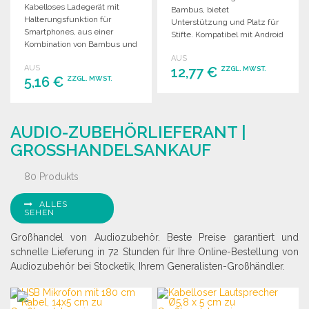
Kabelloses Ladegerät mit
Bambus, bietet
Halterungsfunktion für
Unterstützung und Platz für
Smartphones, aus einer
Stifte. Kompatibel mit Android
Kombination von Bambus und
und iPhone® ab 8.
Zement. Sichere Nutzung
AUS
AUS
mit USB-Ladekabel.
12,77 €
ZZGL. MWST.
5,16 €
ZZGL. MWST.
BESTELLEN
BESTELLEN
Angebot anfordern
AUDIO-ZUBEHÖRLIEFERANT |
Angebot anfordern
GROSSHANDELSANKAUF
80 Produkts
ALLES
SEHEN
Großhandel von Audiozubehör. Beste Preise garantiert und
schnelle Lieferung in 72 Stunden für Ihre Online-Bestellung von
Audiozubehör bei Stocketik, Ihrem Generalisten-Großhändler.