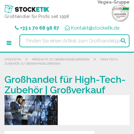
Cookie-Einstellungen
Vegea-Gruppe
Großhändler für Profis seit 1998
+33 1 70 68 96 67
Kontakt@stocketik.de

>
>
STOCKETIK
PRODUKTE ZU GROSSHANDELSPREISEN
HIGH-TECH-
ZUBEHÖR ZU GROSSHANDELSPREISEN
Großhandel für High-Tech-
Zubehör | Großverkauf