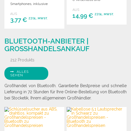
Smartphones, inklusive
verschiedenen
USB/micro USB-Kabel.
AUS
Ausgangsoptionen.
AUS
14,99 €
ZZGL. MWST.
3,77 €
ZZGL. MWST.
BESTELLEN
BESTELLEN
Angebot anfordern
BLUETOOTH-ANBIETER |
Angebot anfordern
GROSSHANDELSANKAUF
212 Produkts
ALLES
SEHEN
Großhandel von Bluetooth. Garantierte Bestpreise und schnelle
Lieferung in 72 Stunden für Ihre Online-Bestellung von Bluetooth
bei Stocketik, Ihrem allgemeinen Großhändler.