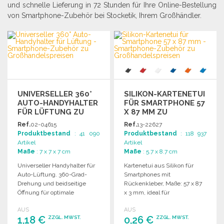
und schnelle Lieferung in 72 Stunden für Ihre Online-Bestellung
von Smartphone-Zubehör bei Stocketik, Ihrem Großhändler.
UNIVERSELLER 360°
SILIKON-KARTENETUI
AUTO-HANDYHALTER
FÜR SMARTPHONE 57
FÜR LÜFTUNG ZU
X 87 MM ZU
GROSSHANDELSPREISEN
GROSSHANDELSPREISEN
Ref.
02-04615
Ref.
13-22627
Produktbestand
: 41 090
Produktbestand
: 118 937
Artikel
Artikel
Maße
: 7 x 7 x 7 cm
Maße
: 5.7 x 8.7 cm
Universeller Handyhalter für
Kartenetui aus Silikon für
Auto-Lüftung. 360-Grad-
Smartphones mit
Drehung und beidseitige
Rückenkleber, Maße: 57 x 87
Öffnung für optimale
x 3 mm, ideal für
Nutzung und Flexibilität.
Visitenkarten.
AUS
AUS
1,18 €
0,26 €
ZZGL. MWST.
ZZGL. MWST.