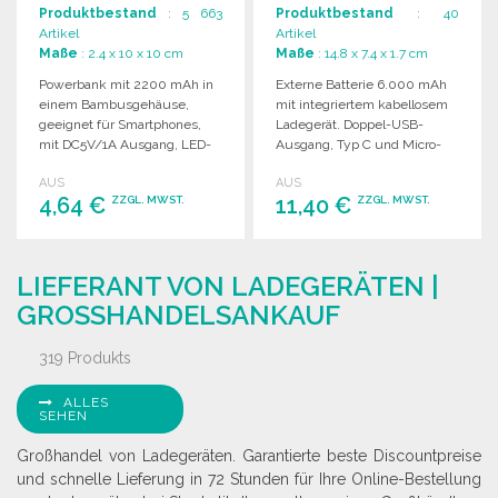
Produktbestand
: 5 663
Produktbestand
: 40
Artikel
Artikel
Maße
: 2.4 x 10 x 10 cm
Maße
: 14.8 x 7.4 x 1.7 cm
Powerbank mit 2200 mAh in
Externe Batterie 6.000 mAh
einem Bambusgehäuse,
mit integriertem kabellosem
geeignet für Smartphones,
Ladegerät. Doppel-USB-
mit DC5V/1A Ausgang, LED-
Ausgang, Typ C und Micro-
Anzeige und USB-Kabel.
USB, ideal für mehrere
AUS
AUS
Geräte.
4,64 €
11,40 €
ZZGL. MWST.
ZZGL. MWST.
BESTELLEN
BESTELLEN
LIEFERANT VON LADEGERÄTEN |
Angebot anfordern
Angebot anfordern
GROSSHANDELSANKAUF
319 Produkts
ALLES
SEHEN
Großhandel von Ladegeräten. Garantierte beste Discountpreise
und schnelle Lieferung in 72 Stunden für Ihre Online-Bestellung