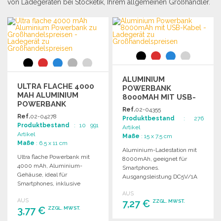
von Ladegeräten bei Stocketik, Ihrem allgemeinen Großhändler.
ALUMINIUM
ULTRA FLACHE 4000
POWERBANK
MAH ALUMINIUM
8000MAH MIT USB-
POWERBANK
KABEL
Ref.
02-04355
Ref.
02-04278
Produktbestand
: 276
Produktbestand
: 10 991
Artikel
Artikel
Maße
: 15 x 7.5 cm
Maße
: 6.5 x 11 cm
Aluminium-Ladestation mit
Ultra flache Powerbank mit
8000mAh, geeignet für
4000 mAh, Aluminium-
Smartphones.
Gehäuse, ideal für
Ausgangsleistung DC5V/1A
Smartphones, inklusive
und DC5V/2A, inklusive USB-
USB/micro USB-Kabel.
AUS
Kabel und LED-Anzeige.
AUS
7,27 €
ZZGL. MWST.
3,77 €
ZZGL. MWST.