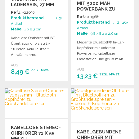
MIT 5200 MAH
LADEBASIS, 27 MM
POWERBANK ZU
Ref.
13-22696
GROSSHANDELSPREISEN
Ref.
10-19681
Produktbestand
: 851
Produktbestand
: 2 465
Artikel
Artikel
Maße
: 4 x 8.3 cm
Maße
: 9.8 x 8.4 x 2.6 cm
Kabellose Ohrhörer mit BT-
Elegante Bluetooth® In-Ear-
Übertragung, bis zu 1,5
Kopfhörer mit externer
Stunden Akkulaufzeit,
Powerbank, kabelloser
Anrufannahme,
Ladestation und 5200 mAh
Lautstärkeregelung und
Kapazität. In ansprechender
AUS
Ladebasis im
AUS
8,49 €
Verpackung.
ZZGL. MWST.
Geschenkkarton.
13,23 €
ZZGL. MWST.
BESTELLEN
BESTELLEN
Angebot anfordern
Angebot anfordern
KABELLOSE STEREO-
KABELGEBUNDENE
OHRHÖRER 71 X 55
OHRHÖRER MIT
MM ZU