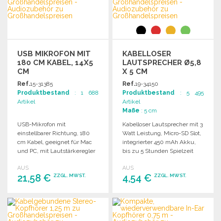
USB MIKROFON MIT
KABELLOSER
180 CM KABEL, 14X5
LAUTSPRECHER Ø5,8
CM
X 5 CM
Ref.
15-31385
Ref.
19-34150
Produktbestand
: 1 688
Produktbestand
: 5 495
Artikel
Artikel
Maße
: 5 cm
USB-Mikrofon mit
Kabelloser Lautsprecher mit 3
einstellbarer Richtung, 180
Watt Leistung, Micro-SD Slot,
cm Kabel, geeignet für Mac
integrierter 450 mAh Akku,
und PC, mit Lautstärkeregler
bis zu 5 Stunden Spielzeit
und Metallständer.
und 10m Reichweite.
AUS
AUS
21,58 €
4,54 €
ZZGL. MWST.
ZZGL. MWST.
BESTELLEN
BESTELLEN
Angebot anfordern
Angebot anfordern