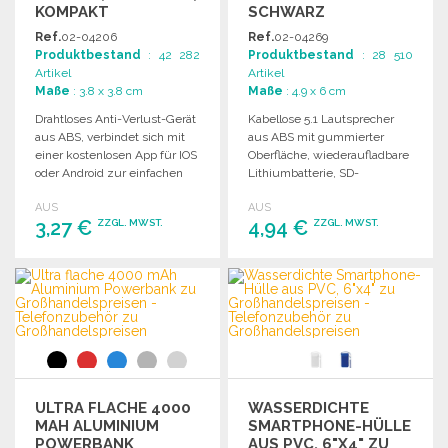
KOMPAKT
SCHWARZ
Ref.
02-04206
Ref.
02-04269
Produktbestand
: 42 282
Produktbestand
: 28 510
Artikel
Artikel
Maße
: 3.8 x 3.8 cm
Maße
: 4.9 x 6 cm
Drahtloses Anti-Verlust-Gerät
Kabellose 5.1 Lautsprecher
aus ABS, verbindet sich mit
aus ABS mit gummierter
einer kostenlosen App für IOS
Oberfläche, wiederaufladbare
oder Android zur einfachen
Lithiumbatterie, SD-
Ortung von Gegenständen.
Kartensteckplatz und
AUS
AUS
AUX/USB-Kabel.
3,27 €
4,94 €
ZZGL. MWST.
ZZGL. MWST.
Freisprechfunktion.
BESTELLEN
BESTELLEN
Angebot anfordern
Angebot anfordern
ULTRA FLACHE 4000
WASSERDICHTE
MAH ALUMINIUM
SMARTPHONE-HÜLLE
POWERBANK
AUS PVC, 6"X4" ZU