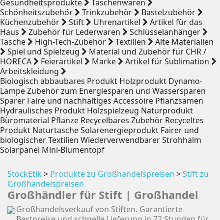
Gesundheitsprodukte
Taschenwaren
Schönheitszubehör
Trinkzubehör
Bastelzubehör
Küchenzubehör
Stift
Uhrenartikel
Artikel für das
Haus
Zubehör für Lederwaren
Schlüsselanhänger
Tasche
High-Tech-Zubehör
Textilien
Alte Materialien
Spiel und Spielzeug
Material und Zubehör für CHR /
HORECA
Feierartikel
Marke
Artikel für Sublimation
Arbeitskleidung
Biologisch abbaubares Produkt
Holzprodukt
Dynamo-
Lampe
Zubehör zum Energiesparen und Wassersparen
Sparer
Faire und nachhaltiges Accessoire
Pflanzsamen
Hydraulisches Produkt
Holzspielzeug
Naturprodukt
Büromaterial
Pflanze
Recycelbares Zubehör
Recyceltes
Produkt
Naturtasche
Solarenergieprodukt
Fairer und
biologischer Textilien
Wiederverwendbarer Strohhalm
Solarpanel
Mini-Blumentopf
StockEtik
>
Produkte zu Großhandelspreisen
>
Stift zu
Großhandelspreisen
Großhändler für Stift | Großhandel
Großhandelsverkauf von Stiften. Garantierte
Bestpreise und schnelle Lieferung in 72 Stunden für