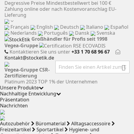
Cookie-Einstellungen
Degressive Preise
Mindestbestellwert bei 100 €
Zahlung online oder nach Kostenvoranschlag
EU-
Lieferung
Français
English
Deutsch
Italiano
Español
Nederlands
Português
Dansk
Svenska
Großhändler für Profis seit 1998
Vegea-Gruppe
Kontaktieren Sie uns unter
+33 1 70 68 96 67
Kontakt@stocketik.de

Vegea-Gruppe
CSR-
Zertifizierung
Platinum 2023
TOP 1% der Unternehmen
Unsere Produkte
Nachhaltige Entwicklung
Präsentation
Nachrichten
Autozubehör
Büromaterial
Alltagsaccessoire
Freizeitartikel
Sportartikel
Hygiene- und