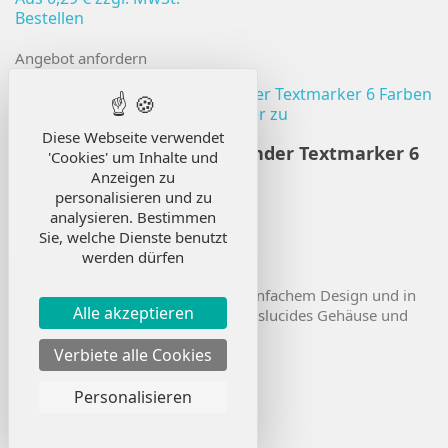
Bestellen
Angebot anfordern
Diese Webseite verwendet
Translucenter fluoreszierender Textmarker 6
'Cookies' um Inhalte und
Farben
Anzeigen zu
personalisieren und zu
analysieren. Bestimmen
Ref.
10-18330
Sie, welche Dienste benutzt
Produktbestand
: 28 500 Artikel
werden dürfen
Maße
: 6 x 2.3 x 1.4 cm
Fluoreszierender Textmarker mit einfachem Design und in
Alle akzeptieren
verschiedenen bunten Farben. Translucides Gehäuse und
Kappe.
Verbiete alle Cookies
Aus
0,20 €
zzgl. MwSt.
Bestellen
Personalisieren
Angebot anfordern