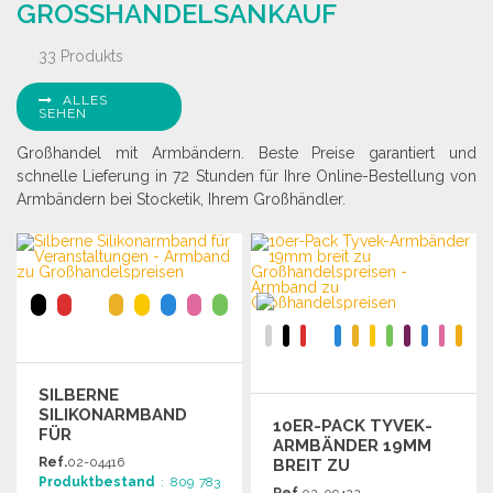
GROSSHANDELSANKAUF
33 Produkts
ALLES
SEHEN
Großhandel mit Armbändern. Beste Preise garantiert und
schnelle Lieferung in 72 Stunden für Ihre Online-Bestellung von
Armbändern bei Stocketik, Ihrem Großhändler.
SILBERNE
SILIKONARMBAND
10ER-PACK TYVEK-
FÜR
ARMBÄNDER 19MM
VERANSTALTUNGEN
Ref.
02-04416
BREIT ZU
Produktbestand
: 809 783
GROSSHANDELSPREISEN