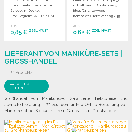
Lippenbalsam in einem
Praktisches Make-up-Spiegel
metallisierten Behälter mit
mit faltbarem Bürstendesign,
Spiegel im Deckel.
ideal für unterwegs.
Produktgröße: Ø4,8X1,6 CM.
Kompakte Größe von 105 x 35
x 25 mm.
AUS
AUS
0,85 €
0,62 €
ZZGL. MWST.
ZZGL. MWST.
BESTELLEN
BESTELLEN
LIEFERANT VON MANIKÜRE-SETS |
Angebot anfordern
Angebot anfordern
GROSSHANDEL
21 Produkts
ALLES
SEHEN
Großhandel von Maniküreset. Garantierte Tiefstpreise und
schnelle Lieferung in 72 Stunden für Ihre Online-Bestellung von
Maniküreset bei Stocketik, Ihrem Generalisten-Großhändler.