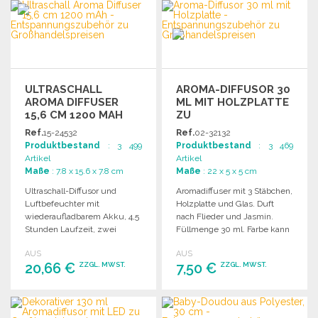
ULTRASCHALL
AROMA-DIFFUSOR 30
AROMA DIFFUSER
ML MIT HOLZPLATTE
15,6 CM 1200 MAH
ZU
GROSSHANDELSPREISEN
Ref.
15-24532
Ref.
02-32132
Produktbestand
: 3 499
Produktbestand
: 3 469
Artikel
Artikel
Maße
: 7.8 x 15.6 x 7.8 cm
Maße
: 22 x 5 x 5 cm
Ultraschall-Diffusor und
Aromadiffuser mit 3 Stäbchen,
Luftbefeuchter mit
Holzplatte und Glas. Duft
wiederaufladbarem Akku, 4,5
nach Flieder und Jasmin.
Stunden Laufzeit, zwei
Füllmenge 30 ml. Farbe kann
Diffusionsmodi und
variieren.
AUS
AUS
automatischer Abschaltung.
20,66 €
7,50 €
ZZGL. MWST.
ZZGL. MWST.
BESTELLEN
BESTELLEN