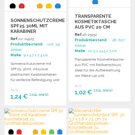
TRANSPARENTE
SONNENSCHUTZCREME
KOSMETIKTASCHE
SPF25 30ML MIT
AUS PVC 20 CM
KARABINER
Ref.
16-25152
Ref.
02-04125
Produktbestand
: 28 627
Produktbestand
: 106 151
Artikel
Artikel
Maße
: 20.5 x 24.5 x 7 cm
Maße
: 9 x 4.7 x 2.4 cm
Transparente Kosmetiktasche
Sonnenschutzcreme mit
aus PVC mit Reißverschluss,
SPF25, 30ml, inklusive
ideal für die Aufbewahrung
praktischen Karabinerhaken
von Make-up und
für einfache Befestigung und
Toilettenartikel.
Anwendung im Freien.
AUS
AUS
1,02 €
ZZGL. MWST.
1,24 €
ZZGL. MWST.
BESTELLEN
BESTELLEN
Angebot anfordern
Angebot anfordern