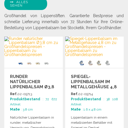
ALLES
SEHEN
Großhandel von Lippenstiften. Garantierte Bestpreise und
schnelle Lieferung innerhalb von 72 Stunden für Ihre Online-
Bestellung von Lippenbalsam bei Stocketik, Ihrem Großhändler.
RUNDER
SPIEGEL-
NATÜRLICHER
LIPPENBALSAM IM
LIPPENBALSAM Ø3,8
METALLGEHÄUSE 4,8
CM
CM
Ref.
02-09713
Ref.
02-09714
Produktbestand
: 72 672
Produktbestand
: 38 108
Artikel
Artikel
Maße
: 3.8 cm
Maße
: 1.6 x 4.8 cm
Natürlicher Lippenbalsam in
Lippenbalsam in einem
runder, metallischer
metallisierten Behälter mit
Verpackung. Dermatologisch
Spiegel im Deckel.