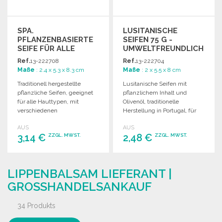
SPA.
LUSITANISCHE
PFLANZENBASIERTE
SEIFEN 75 G -
SEIFE FÜR ALLE
UMWELTFREUNDLICH
HAUTTYPEN 100G
ZU
Ref.
13-222708
Ref.
13-222704
GROSSHANDELSPREISEN
Maße
: 2.4 x 5.3 x 8.3 cm
Maße
: 2 x 5.5 x 8 cm
Traditionell hergestellte
Lusitanische Seifen mit
pflanzliche Seifen, geeignet
pflanzlichem Inhalt und
für alle Hauttypen, mit
Olivenöl, traditionelle
verschiedenen
Herstellung in Portugal, für
Eigenschaften. Gewicht:
alle Hauttypen geeignet. 75 g.
AUS
AUS
100g.
3,14 €
2,48 €
ZZGL. MWST.
ZZGL. MWST.
BESTELLEN
BESTELLEN
LIPPENBALSAM LIEFERANT |
Angebot anfordern
Angebot anfordern
GROSSHANDELSANKAUF
34 Produkts