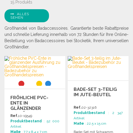
15 Produkts
ALLES
SEHEN
Großhandel von Badaccessoires. Garantierte beste Rabattpreise
und schnelle Lieferung innerhalb von 72 Stunden für Ihre Online-
Bestellung von Badaccessoires bei Stocketik, Ihrem universellen
Großhändler.
BADE-SET 3-TEILIG
IM JUTE-BEUTEL
FRÖHLICHE PVC-
ENTE IN
Ref.
02-32316
GLÄNZENDER
Produktbestand
: 2 347
AUSFÜHRUNG ZU
Ref.
10-19549
Artikel
GROSSHANDELSPREISEN
Produktbestand
: 52 000
Maße
: 22.5 x 15 cm
Artikel
Maße
: 7.7 x 8.4 x 7 cm
Bade-Set mit Schwamm,