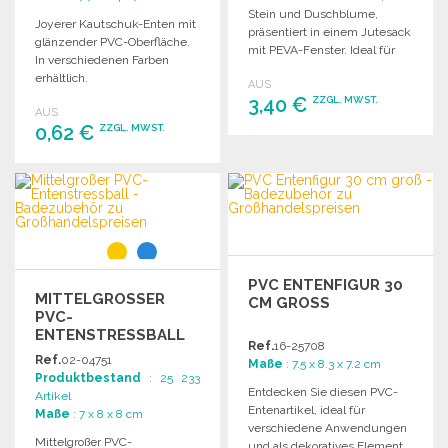
Stein und Duschblume,
Joyerer Kautschuk-Enten mit
präsentiert in einem Jutesack
glänzender PVC-Oberfläche.
mit PEVA-Fenster. Ideal für
In verschiedenen Farben
den Großhandel.
erhältlich.
AUS
3,40 €
ZZGL. MWST.
AUS
0,62 €
ZZGL. MWST.
BESTELLEN
BESTELLEN
Angebot anfordern
Angebot anfordern
PVC ENTENFIGUR 30
MITTELGROSSER P
CM GROSS
VC-E
NTENSTRESSBALL
Ref.
16-25708
Ref.
02-04751
Maße
: 7.5 x 8.3 x 7.2 cm
Produktbestand
: 25 233
Entdecken Sie diesen PVC-
Artikel
Entenartikel, ideal für
Maße
: 7 x 8 x 8 cm
verschiedene Anwendungen
Mittelgroßer PVC-
und als dekoratives Element