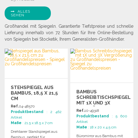
ALLES
SEHEN
Großhandel mit Spiegeln. Garantierte Tiefstpreise und schnelle
Lieferung innerhalb von 72 Stunden für Ihre Online-Bestellung
von Spiegeln bei Stocketik, Ihrem Generalisten-Großhändler.
STEHSPIEGEL AUS
BAMBUS
BAMBUS, 18,5 X 21,5
SCHREIBTISCHSPIEGEL
CM
MIT 1X UND 3X
Ref.
04-48570
VERGRÖSSERUNG
Ref.
10-49318
Produktbestand
: 2 462
Produktbestand
: 5 600
Artikel
Artikel
Maße
: 21.5 x 18.5 x 7 cm
Maße
: 18 x 20 x 4.5 cm
Drehbarer Standspiegel aus
Büromirror aus Bambus mit
Bambus, perfekt für