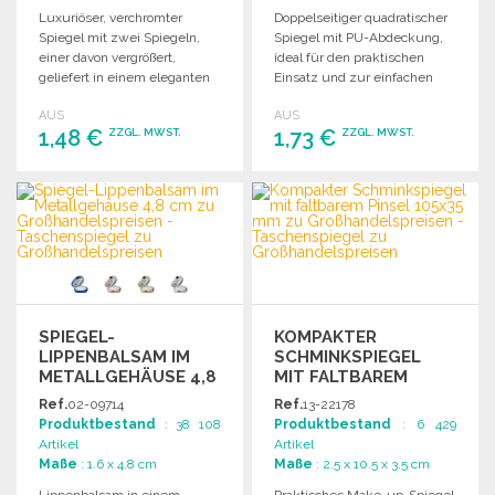
Luxuriöser, verchromter
Doppelseitiger quadratischer
Spiegel mit zwei Spiegeln,
Spiegel mit PU-Abdeckung,
einer davon vergrößert,
ideal für den praktischen
geliefert in einem eleganten
Einsatz und zur einfachen
Samtetui.
Handhabung.
AUS
AUS
1,48 €
1,73 €
ZZGL. MWST.
ZZGL. MWST.
BESTELLEN
BESTELLEN
Angebot anfordern
Angebot anfordern
SPIEGEL-
KOMPAKTER
LIPPENBALSAM IM
SCHMINKSPIEGEL
METALLGEHÄUSE 4,8
MIT FALTBAREM
CM
PINSEL 105X35 MM
Ref.
02-09714
Ref.
13-22178
ZU
Produktbestand
: 38 108
Produktbestand
: 6 429
GROSSHANDELSPREISEN
Artikel
Artikel
Maße
: 1.6 x 4.8 cm
Maße
: 2.5 x 10.5 x 3.5 cm