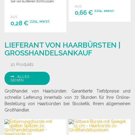
sie vor äußeren Einflüssen.
Ideal für den Großhandel.
AUS
0,66 €
ZZGL. MWST.
AUS
0,28 €
ZZGL. MWST.
BESTELLEN
Angebot anfordern
BESTELLEN
LIEFERANT VON HAARBÜRSTEN |
Angebot anfordern
GROSSHANDELSANKAUF
10 Produkts
ALLES
SEHEN
Großhandel von Haarbürsten. Garantierte Tiefstpreise und
schnelle Lieferung innerhalb von 72 Stunden für Ihre Online-
Bestellung von Haarbürsten bei Stocketik, Ihrem allgemeinen
Großhändler.