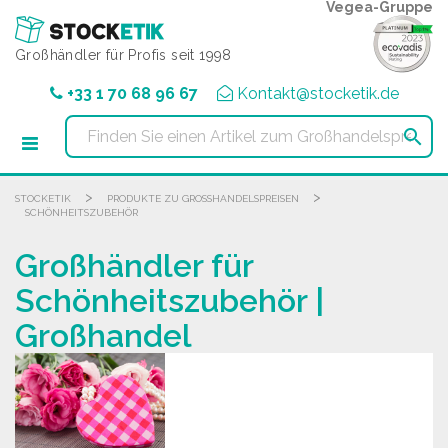
Cookie-Einstellungen
Vegea-Gruppe
Großhändler für Profis seit 1998
+33 1 70 68 96 67
Kontakt@stocketik.de

>
>
STOCKETIK
PRODUKTE ZU GROSSHANDELSPREISEN
SCHÖNHEITSZUBEHÖR
Großhändler für
Schönheitszubehör |
Großhandel