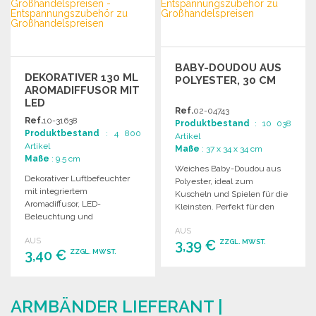
Angebot anfordern
Angebot anfordern
BABY-DOUDOU AUS
DEKORATIVER 130 ML
POLYESTER, 30 CM
AROMADIFFUSOR MIT
LED
Ref.
02-04743
Ref.
10-31638
Produktbestand
: 10 038
Produktbestand
: 4 800
Artikel
Artikel
Maße
: 37 x 34 x 34 cm
Maße
: 9.5 cm
Weiches Baby-Doudou aus
Dekorativer Luftbefeuchter
Polyester, ideal zum
mit integriertem
Kuscheln und Spielen für die
Aromadiffusor, LED-
Kleinsten. Perfekt für den
Beleuchtung und
Großhandel.
kontinuierlicher Verdampfung
AUS
AUS
für Räume bis zu 25 m².
3,39 €
ZZGL. MWST.
3,40 €
ZZGL. MWST.
BESTELLEN
BESTELLEN
Angebot anfordern
ARMBÄNDER LIEFERANT |
Angebot anfordern