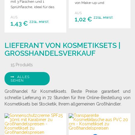
mit 3 Flaschen und 1
von Make-up und
Sprühflasche, ideal für das
Toilettenartikel.
Handgepäck. Maße: 190 x 155
AUS
AUS
x 40 mm.
1,02 €
ZZGL. MWST.
1,43 €
ZZGL. MWST.
BESTELLEN
BESTELLEN
Angebot anfordern
LIEFERANT VON KOSMETIKSETS |
Angebot anfordern
GROSSHANDELSVERKAUF
15 Produkts
ALLES
SEHEN
Großhandel für Kosmetiksets. Beste Preise garantiert und
schnelle Lieferung in 72 Stunden für Ihre Online-Bestellung von
Kosmetiksets bei Stocketik, Ihrem allgemeinen Großhändler.