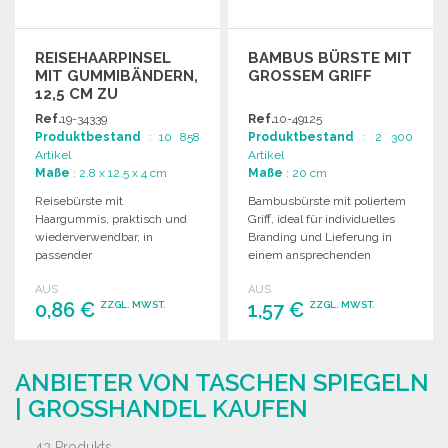
REISEHAARPINSEL
BAMBUS BÜRSTE MIT
MIT GUMMIBÄNDERN,
GROSSEM GRIFF
12,5 CM ZU
GROSSHANDELSPREISEN
Ref.
19-34339
Ref.
10-49125
Produktbestand
: 10 858
Produktbestand
: 2 300
Artikel
Artikel
Maße
: 2.8 x 12.5 x 4 cm
Maße
: 20 cm
Reisebürste mit
Bambusbürste mit poliertem
Haargummis, praktisch und
Griff, ideal für individuelles
wiederverwendbar, in
Branding und Lieferung in
passender
einem ansprechenden
Aufbewahrungsbox. Maße:
Design-Karton.
AUS
AUS
12,5 x 4 x 2,8 cm, Gewicht:
0,86 €
1,57 €
ZZGL. MWST.
ZZGL. MWST.
0,04 kg.
BESTELLEN
BESTELLEN
ANBIETER VON TASCHEN SPIEGELN
Angebot anfordern
Angebot anfordern
| GROSSHANDEL KAUFEN
43 Produkts