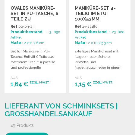
OVALES MANIKÜRE-
MANIKÜRE-SET 4-
SET IN PU-TASCHE, 6
TEILIG IM ETUI
TEILE ZU
100X53MM
GROSSHANDELSPREISEN
Ref.
02-03523
Ref.
13-22180
Produktbestand
: 3 850
Produktbestand
: 23 860
Artikel
Artikel
Maße
: 2 x 11 x 6 cm
Maße
: 2 x 10 x 5.3 cm
Set für Maniküre in PU-
4-teiliges Maniküreset mit
Tasche. Enthält 6 Teile aus
Nagelknipser, Schere,
rostfreiem Stahl für präzise
Pinzette und
und professionelle
Nagelhautschieber in einem
Nagelpflege.
kompakten Etui. Maße: 100 x
AUS
AUS
53 x 20 mm.
1,64 €
1,15 €
ZZGL. MWST.
ZZGL. MWST.
BESTELLEN
BESTELLEN
LIEFERANT VON SCHMINKSETS |
Angebot anfordern
Angebot anfordern
GROSSHANDELSANKAUF
49 Produkts