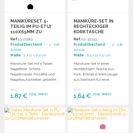
MANIKÜRESET 5-
MANIKÜRE-SET IN
TEILIG IM PU-ETUI
RECHTECKIGER
110X65MM ZU
KORKTASCHE
GROSSHANDELSPREISEN
Ref.
13-22183
Ref.
02-32243
Produktbestand
: 2 756
Produktbestand
: 5 238
Artikel
Artikel
Maße
: 2 x 11 x 6.5 cm
Maße
: 6.5 x 11 x 11 cm
Maniküre-Set mit 5 Teilen:
Maniküre-Set in einer
Nagelfeile, Schere,
rechteckigen Tasche aus
Nagelknipser, Pinzette und
Kork. Enthält 6 Werkzeuge
Nagelhautschieber, geliefert
aus Edelstahl für eine
in einer PU-Hülle. 110 x 65 x
professionelle Nagelpflege.
AUS
AUS
20 mm.
1,87 €
1,64 €
ZZGL. MWST.
ZZGL. MWST.
BESTELLEN
BESTELLEN
Angebot anfordern
Angebot anfordern