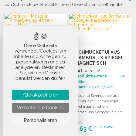
von Schmuck bei Stocketik, Ihrem Generalisten-Großhändler.
Diese Webseite
verwendet 'Cookies' um
SCHMUCKETUI AUS
Inhalte und Anzeigen zu
BAMBUS, 1X SPIEGEL,
OHRRINGE -
personalisieren und zu
MAGNETISCH
MOSGRÜN,
analysieren. Bestimmen
Ref.
10-212248
ZINKLEGIERUNG,
Sie, welche Dienste
Produktbestand
: 338
EINZELN VERPACKT
benutzt werden dürfen
Ref.
10-31437
Artikel
Produktbestand
: 1 631
Maße
: 2.5 x 8 x 7.6 cm
Artikel
Alle akzeptieren
Maße
: 2.2 x 1.8 cm
Elegante Schmuckbox aus
Bambus mit Innenspiegel
Ohrringe aus versilberter
und magnetischem
Verbiete alle Cookies
Zinklegierung, einzeln in
Verschluss, verpackt in einer
einer Tasche verpackt. Ideal
stilvollen Kraftpapierbox.
Personalisieren
für den Großhandel.
AUS
1,63 €
ZZGL. MWST.
AUS
ZZGL. MWST.