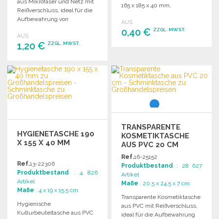
aus Mikrofaser und Netz mit
165 x 185 x 40 mm,
Reißverschluss, ideal für die
Fassungsvermögen unter 1
Aufbewahrung von
AUS
Liter.
Toilettenartikeln. Maße: 210 x
0,40 €
ZZGL. MWST.
AUS
130 x 85 mm.
1,20 €
ZZGL. MWST.
BESTELLEN
BESTELLEN
Angebot anfordern
Angebot anfordern
TRANSPARENTE
HYGIENETASCHE 190
KOSMETIKTASCHE
X 155 X 40 MM
AUS PVC 20 CM
Ref.
16-25152
Ref.
13-22306
Produktbestand
: 28 627
Produktbestand
: 4 826
Artikel
Artikel
Maße
: 20.5 x 24.5 x 7 cm
Maße
: 4 x 19 x 15.5 cm
Transparente Kosmetiktasche
Hygienische
aus PVC mit Reißverschluss,
Kulturbeuteltasche aus PVC
ideal für die Aufbewahrung