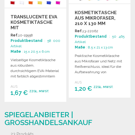
KOSMETIKTASCHE
TRANSLUCENTE EVA
AUS MIKROFASER,
KOSMETIKTASCHE
210 X 130 MM
MIT
Ref.
13-22062
REISSVERSCHLUSS
Ref.
10-19558
Produktbestand
: 50 465
Produktbestand
: 58 000
Artikel
Artikel
Maße
: 8.5 x 21 x 13 cm
Maße
: 15 x 20.5 x 6 cm
Praktische Kosmetiktasche
Vielseitige Kosmetiktasche
aus Mikrofaser und Netz mit
aus robustem,
Reißverschluss, ideal für die
durchsichtigem EVA-Material
Aufbewahrung von
mit farblich abgestimmtem
Toilettenartikeln. Maße: 210 x
Reißverschluss und
AUS
130 x 85 mm.
AUS
praktischer Ziehschlaufe.
1,20 €
ZZGL. MWST.
1,67 €
ZZGL. MWST.
BESTELLEN
BESTELLEN
Angebot anfordern
SPIEGELANBIETER |
Angebot anfordern
GROSSHANDELSANKAUF
23 Produkts