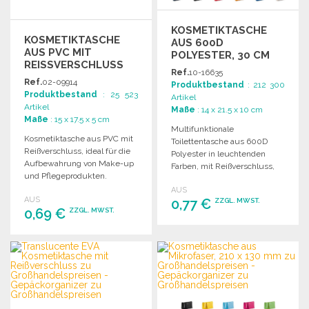
KOSMETIKTASCHE
KOSMETIKTASCHE
AUS 600D
AUS PVC MIT
POLYESTER, 30 CM
REISSVERSCHLUSS
Ref.
10-16635
ZU G
Ref.
02-09914
Produktbestand
: 212 300
ROSSHANDELSPREISEN
Produktbestand
: 25 523
Artikel
Artikel
Maße
: 14 x 21.5 x 10 cm
Maße
: 15 x 17.5 x 5 cm
Multifunktionale
Kosmetiktasche aus PVC mit
Toilettentasche aus 600D
Reißverschluss, ideal für die
Polyester in leuchtenden
Aufbewahrung von Make-up
Farben, mit Reißverschluss,
und Pflegeprodukten.
Tragegriff und passendem
Praktisch und funktional.
AUS
Verstärkungsrand.
AUS
0,77 €
ZZGL. MWST.
0,69 €
ZZGL. MWST.
BESTELLEN
BESTELLEN
Angebot anfordern
Angebot anfordern