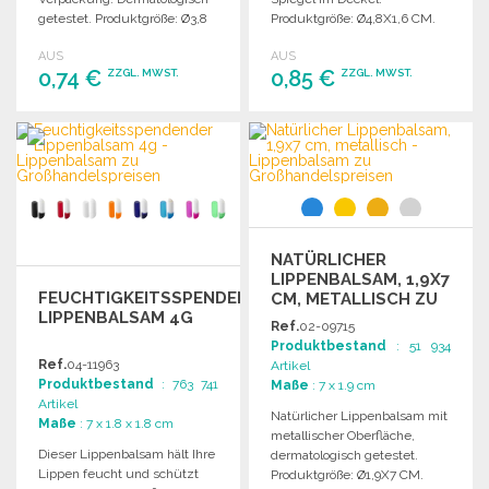
getestet. Produktgröße: Ø3,8
Produktgröße: Ø4,8X1,6 CM.
CM.
AUS
AUS
0,74 €
0,85 €
ZZGL. MWST.
ZZGL. MWST.
BESTELLEN
BESTELLEN
Angebot anfordern
Angebot anfordern
NATÜRLICHER
LIPPENBALSAM, 1,9X7
FEUCHTIGKEITSSPENDENDER
CM, METALLISCH ZU
LIPPENBALSAM 4G
GROSSHANDELSPREISEN
Ref.
02-09715
Produktbestand
: 51 934
Ref.
04-11963
Artikel
Produktbestand
: 763 741
Maße
: 7 x 1.9 cm
Artikel
Natürlicher Lippenbalsam mit
Maße
: 7 x 1.8 x 1.8 cm
metallischer Oberfläche,
Dieser Lippenbalsam hält Ihre
dermatologisch getestet.
Lippen feucht und schützt
Produktgröße: Ø1,9X7 CM.