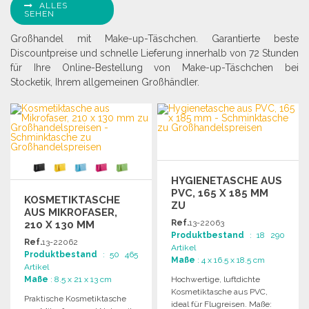
ALLES
SEHEN
Großhandel mit Make-up-Täschchen. Garantierte beste
Discountpreise und schnelle Lieferung innerhalb von 72 Stunden
für Ihre Online-Bestellung von Make-up-Täschchen bei
Stocketik, Ihrem allgemeinen Großhändler.
HYGIENETASCHE AUS
PVC, 165 X 185 MM
KOSMETIKTASCHE
ZU
AUS MIKROFASER,
GROSSHANDELSPREISEN
Ref.
13-22063
210 X 130 MM
Produktbestand
: 18 290
Ref.
13-22062
Artikel
Produktbestand
: 50 465
Maße
: 4 x 16.5 x 18.5 cm
Artikel
Maße
: 8.5 x 21 x 13 cm
Hochwertige, luftdichte
Kosmetiktasche aus PVC,
Praktische Kosmetiktasche
ideal für Flugreisen. Maße: