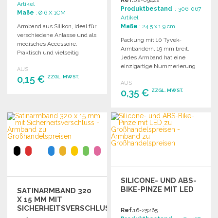
Ref.
02-09422
Artikel
Produktbestand
: 306 067
Maße
: Ø 6 X 1CM
Artikel
Armband aus Silikon, ideal für
Maße
: 24.5 x 1.9 cm
verschiedene Anlässe und als
Packung mit 10 Tyvek-
modisches Accessoire.
Armbändern, 19 mm breit.
Praktisch und vielseitig
Jedes Armband hat eine
einsetzbar.
einzigartige Nummerierung
AUS
für die Identifikation.
0,15 €
ZZGL. MWST.
AUS
0,35 €
ZZGL. MWST.
BESTELLEN
BESTELLEN
Angebot anfordern
Angebot anfordern
SILICONE- UND ABS-
BIKE-PINZE MIT LED
SATINARMBAND 320
X 15 MM MIT
SICHERHEITSVERSCHLUSS
Ref.
16-25265