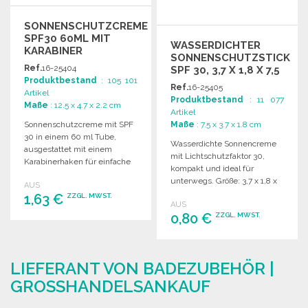
SONNENSCHUTZCREME
SPF30 60ML MIT
WASSERDICHTER
KARABINER
SONNENSCHUTZSTICK
Ref.
16-25404
SPF 30, 3,7 X 1,8 X 7,5
Produktbestand
: 105 101
CM ZU
Ref.
16-25405
Artikel
GROSSHANDELSPREISEN
Produktbestand
: 11 077
Maße
: 12.5 x 4.7 x 2.2 cm
Artikel
Sonnenschutzcreme mit SPF
Maße
: 7.5 x 3.7 x 1.8 cm
30 in einem 60 ml Tube,
Wasserdichte Sonnencreme
ausgestattet mit einem
mit Lichtschutzfaktor 30,
Karabinerhaken für einfache
kompakt und ideal für
Befestigung.
unterwegs. Größe: 3,7 x 1,8 x
AUS
7,5 cm.
1,63 €
ZZGL. MWST.
AUS
0,80 €
ZZGL. MWST.
BESTELLEN
BESTELLEN
Angebot anfordern
LIEFERANT VON BADEZUBEHÖR |
Angebot anfordern
GROSSHANDELSANKAUF