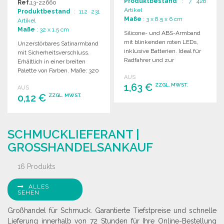
Produktbestand
: 7 428
Ref.
13-22660
Artikel
Produktbestand
: 112 231
Maße
: 3 x 8.5 x 6 cm
Artikel
Maße
: 32 x 1.5 cm
Silicone- und ABS-Armband
mit blinkenden roten LEDs,
Unzerstörbares Satinarmband
inklusive Batterien. Ideal für
mit Sicherheitsverschluss.
Radfahrer und zur
Erhältlich in einer breiten
Verkehrssicherheit.
Palette von Farben. Maße: 320
AUS
x 15 mm.
1,63 €
ZZGL. MWST.
AUS
0,12 €
ZZGL. MWST.
BESTELLEN
BESTELLEN
Angebot anfordern
SCHMUCKLIEFERANT |
Angebot anfordern
GROSSHANDELSANKAUF
16 Produkts
ALLES
SEHEN
Großhandel für Schmuck. Garantierte Tiefstpreise und schnelle
Lieferung innerhalb von 72 Stunden für Ihre Online-Bestellung