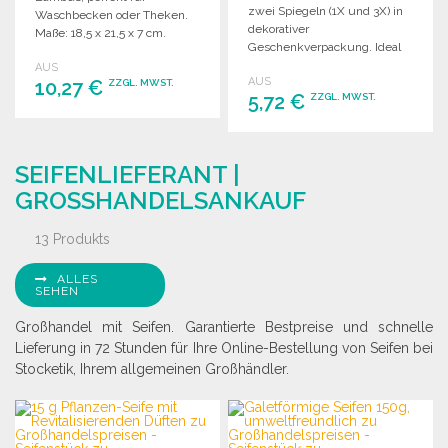
zwei Spiegeln (1X und 3X) in
Waschbecken oder Theken.
dekorativer
Maße: 18,5 x 21,5 x 7 cm.
Geschenkverpackung. Ideal
für den modernen
AUS
AUS
10,27 €
Arbeitsplatz.
ZZGL. MWST.
5,72 €
ZZGL. MWST.
BESTELLEN
BESTELLEN
Angebot anfordern
SEIFENLIEFERANT |
Angebot anfordern
GROSSHANDELSANKAUF
13 Produkts
ALLES
SEHEN
Großhandel mit Seifen. Garantierte Bestpreise und schnelle
Lieferung in 72 Stunden für Ihre Online-Bestellung von Seifen bei
Stocketik, Ihrem allgemeinen Großhändler.