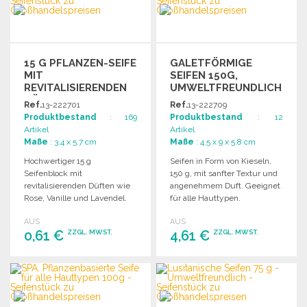
15 G PFLANZEN-SEIFE
GALETFÖRMIGE
MIT
SEIFEN 150G,
REVITALISIERENDEN
UMWELTFREUNDLICH
DÜFTEN
ZU
Ref.
13-222701
Ref.
13-222709
GROSSHANDELSPREISEN
Produktbestand
: 169
Produktbestand
: 12
Artikel
Artikel
Maße
: 3.4 x 5.7 cm
Maße
: 4.5 x 9 x 5.8 cm
Hochwertiger 15 g
Seifen in Form von Kieseln,
Seifenblock mit
150 g, mit sanfter Textur und
revitalisierenden Düften wie
angenehmem Duft. Geeignet
Rose, Vanille und Lavendel.
für alle Hauttypen.
Ideal für die tägliche
AUS
AUS
Hautpflege.
0,61 €
4,61 €
ZZGL. MWST.
ZZGL. MWST.
BESTELLEN
BESTELLEN
Angebot anfordern
Angebot anfordern