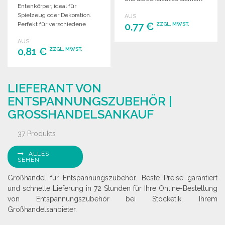
Entenkörper, ideal für
in Ihrem Sortiment.
Spielzeug oder Dekoration.
AUS
Perfekt für verschiedene
0,77 €
ZZGL. MWST.
Anwendungen im
AUS
Großhandel.
BESTELLEN
0,81 €
ZZGL. MWST.
Angebot anfordern
BESTELLEN
LIEFERANT VON
Angebot anfordern
ENTSPANNUNGSZUBEHÖR |
GROSSHANDELSANKAUF
37 Produkts
ALLES
SEHEN
Großhandel für Entspannungszubehör. Beste Preise garantiert
und schnelle Lieferung in 72 Stunden für Ihre Online-Bestellung
von Entspannungszubehör bei Stocketik, Ihrem
Großhandelsanbieter.