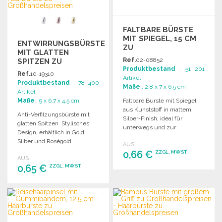
FALTBARE BÜRSTE
MIT SPIEGEL, 15 CM
ENTWIRRUNGSBÜRSTE
ZU
MIT GLATTEN
GROSSHANDELSPREISEN
Ref.
02-08852
SPITZEN ZU
Produktbestand
: 51 201
GROSSHANDELSPREISEN
Ref.
10-19310
Artikel
Produktbestand
: 78 400
Maße
: 2.8 x 7 x 6.5 cm
Artikel
Maße
: 9 x 6.7 x 4.5 cm
Faltbare Bürste mit Spiegel
aus Kunststoff in mattem
Anti-Verfilzungsbürste mit
Silber-Finish, ideal für
glatten Spitzen. Stylisches
unterwegs und zur
Design, erhältlich in Gold,
persönlichen Pflege.
Silber und Roségold.
AUS
0,66 €
ZZGL. MWST.
AUS
0,65 €
ZZGL. MWST.
BESTELLEN
BESTELLEN
Angebot anfordern
Angebot anfordern