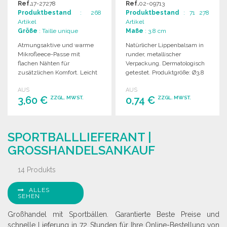
Ref.
17-27278
Ref.
02-09713
ROSSHANDELSPREISEN
Produktbestand
: 268
Produktbestand
: 71 278
Artikel
Artikel
Größe
: Taille unique
Maße
: 3.8 cm
Atmungsaktive und warme
Natürlicher Lippenbalsam in
Mikrofleece-Passe mit
runder, metallischer
flachen Nähten für
Verpackung. Dermatologisch
zusätzlichen Komfort. Leicht
getestet. Produktgröße: Ø3,8
und angenehm zu tragen.
CM.
AUS
AUS
3,60 €
0,74 €
ZZGL. MWST.
ZZGL. MWST.
BESTELLEN
BESTELLEN
SPORTBALLLIEFERANT |
Angebot anfordern
Angebot anfordern
GROSSHANDELSANKAUF
14 Produkts
ALLES
SEHEN
Großhandel mit Sportbällen. Garantierte Beste Preise und
schnelle Lieferung in 72 Stunden für Ihre Online-Bestellung von