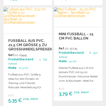
BESTELLEN
BESTELLEN
Angebot anfordern
Angebot anfordern
MINI FUSSBALL - 15 C
M PVC BALLON
FUSSBALL AUS PVC, 2
1,5 CM GRÖSSE 5 ZU GR
Ref.
02-32235
OSSHANDELSPREISEN
Produktbestand
: 6 410
Ref.
02-09445
Artikel
Produktbestand
: 3 631
Maße
: 15 cm
Artikel
Maße
: 21.5 cm
Kleiner Fußball aus 1,6 mm
dickem PVC mit 15 cm
Fußball aus PVC, Größe 5,
Durchmesser. Inklusive Nadel
ideal für den Einsatz im
zum Aufpumpen. Ideal für
Training und Freizeit.
Kinder und Freizeit.
Robuste Verarbeitung für
AUS
langen Spielspaß.
3,79 €
ZZGL. MWST.
AUS
5,35 €
ZZGL. MWST.
BESTELLEN