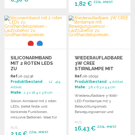
1,82 €
ZZGL. MWST.
BESTELLEN
BESTELLEN
Angebot anfordern
Angebot anfordern
SILICONARMBAND
WIEDERAUFLADBARE
MIT 2 ROTEN LEDS
3W CREE
ZU
STIRNLAMPE MIT
GROSSHANDELSPREISEN
BEWEGUNGSSENSOR
Ref.
16-25238
Ref.
08-16092
Produktbestand
: 12 414
Produktbestand
: 4 Artikel
Artikel
Maße
: 3.8 x 6.3 x 4.4 cm
Maße
: 1.3 x 18.4 x 3.6 cm
Wiederaufladbare 3-Watt-
Silicon-Armband mit 2 roten
LED-Frontlampe mit 3
LEDs, bietet feste und
Beleuchtungsmodi,
blinkende Funktionen,
Bewegungssensor und
inklusive Batterien. Ideal für
verstellbarem Strahl, ideal für
AUS
Sicherheit und Sichtbarkeit.
verschiedene Anwendungen.
16,43 €
ZZGL. MWST.
AUS
2,15 €
ZZGL. MWST.