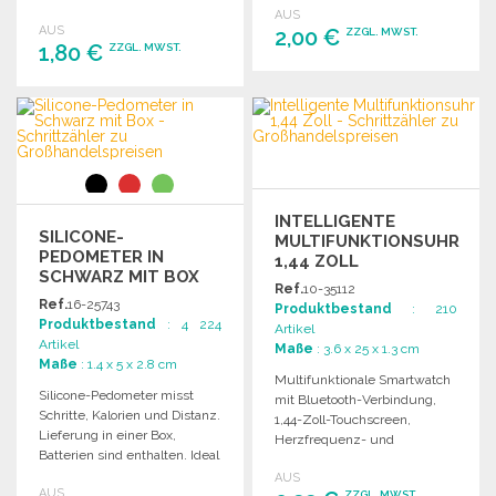
Eine Knopfzelle ist enthalten.
AUS
AUS
2,00 €
ZZGL. MWST.
1,80 €
ZZGL. MWST.
BESTELLEN
BESTELLEN
Angebot anfordern
Angebot anfordern
INTELLIGENTE
SILICONE-
MULTIFUNKTIONSUHR
PEDOMETER IN
1,44 ZOLL
SCHWARZ MIT BOX
Ref.
10-35112
Ref.
16-25743
Produktbestand
: 210
Produktbestand
: 4 224
Artikel
Artikel
Maße
: 3.6 x 25 x 1.3 cm
Maße
: 1.4 x 5 x 2.8 cm
Multifunktionale Smartwatch
Silicone-Pedometer misst
mit Bluetooth-Verbindung,
Schritte, Kalorien und Distanz.
1,44-Zoll-Touchscreen,
Lieferung in einer Box,
Herzfrequenz- und
Batterien sind enthalten. Ideal
Schlafmonitor sowie weiteren
für Fitness und Aktivität.
AUS
praktischen Funktionen.
AUS
ZZGL. MWST.