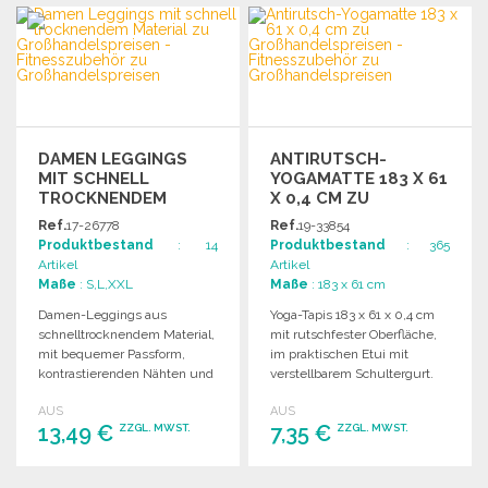
BESTELLEN
Angebot anfordern
Angebot anfordern
DAMEN LEGGINGS
ANTIRUTSCH-
MIT SCHNELL
YOGAMATTE 183 X 61
TROCKNENDEM
X 0,4 CM ZU
MATERIAL
GROSSHANDELSPREISEN
Ref.
17-26778
Ref.
19-33854
Produktbestand
: 14
Produktbestand
: 365
Artikel
Artikel
Maße
: S,L,XXL
Maße
: 183 x 61 cm
Damen-Leggings aus
Yoga-Tapis 183 x 61 x 0,4 cm
schnelltrocknendem Material,
mit rutschfester Oberfläche,
mit bequemer Passform,
im praktischen Etui mit
kontrastierenden Nähten und
verstellbarem Schultergurt.
elastischem Bund mit
Ideal für den Einsatz
AUS
AUS
Kordelzug. Kleine
unterwegs.
13,49 €
7,35 €
ZZGL. MWST.
ZZGL. MWST.
Innentasche.
BESTELLEN
BESTELLEN