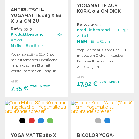
YOGAMATTE AUS
ANTIRUTSCH-
KORK, 0,4 CM DICK
YOGAMATTE 183 X 61
X 0,4 CM ZU
Ref.
02-45057
GROSSHANDELSPREISEN
Ref.
19-33854
Produktbestand
: 1 594
Produktbestand
: 365
Artikel
Artikel
Maße
: 183 x 61 cm
Maße
: 183 x 61 cm
Yoga-Matte aus Kork und TPE
Yoga-Tapis 183 x 61 x 0,4 cm
mit 0,4 cm Dicke, inklusive
mit rutschfester Oberfläche,
Baumwoll-Trainer und
im praktischen Etui mit
Anleitung im
verstellbarem Schultergurt.
Papierverpackung.
Ideal für den Einsatz
AUS
AUS
unterwegs.
17,92 €
ZZGL. MWST.
7,35 €
ZZGL. MWST.
BESTELLEN
BESTELLEN
Angebot anfordern
Angebot anfordern
YOGA MATTE 180 X
BICOLOR YOGA-