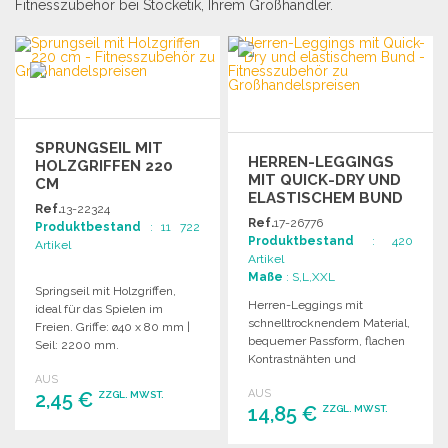
Fitnesszubehör bei Stocketik, Ihrem Großhändler.
SPRUNGSEIL MIT
HERREN-LEGGINGS
HOLZGRIFFEN 220
MIT QUICK-DRY UND
CM
ELASTISCHEM BUND
Ref.
13-22324
Ref.
17-26776
Produktbestand
: 11 722
Produktbestand
: 420
Artikel
Artikel
Maße
: S,L,XXL
Springseil mit Holzgriffen,
Herren-Leggings mit
ideal für das Spielen im
schnelltrocknendem Material,
Freien. Griffe: ø40 x 80 mm |
bequemer Passform, flachen
Seil: 2200 mm.
Kontrastnähten und
elastischem Bund mit
AUS
AUS
2,45 €
Kordelzug. Inklusive kleiner
ZZGL. MWST.
14,85 €
ZZGL. MWST.
Innentasche.
BESTELLEN