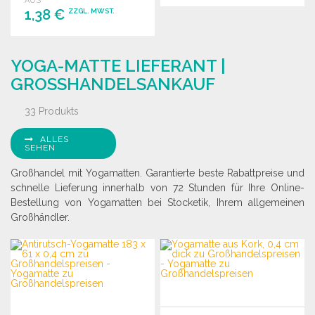
AUS
1,38 €
ZZGL. MWST.
BESTELLEN
Angebot anfordern
BESTELLEN
YOGA-MATTE LIEFERANT |
Angebot anfordern
GROSSHANDELSANKAUF
33 Produkts
ALLES
SEHEN
Großhandel mit Yogamatten. Garantierte beste Rabattpreise und
schnelle Lieferung innerhalb von 72 Stunden für Ihre Online-
Bestellung von Yogamatten bei Stocketik, Ihrem allgemeinen
Großhändler.