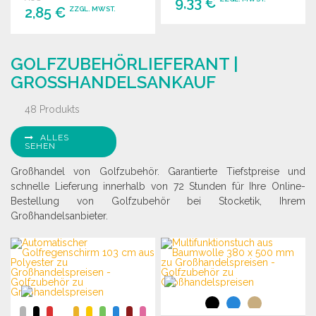
9,33 €
2,85 €
ZZGL. MWST.
BESTELLEN
BESTELLEN
Angebot anfordern
GOLFZUBEHÖRLIEFERANT |
Angebot anfordern
GROSSHANDELSANKAUF
48 Produkts
ALLES
SEHEN
Großhandel von Golfzubehör. Garantierte Tiefstpreise und
schnelle Lieferung innerhalb von 72 Stunden für Ihre Online-
Bestellung von Golfzubehör bei Stocketik, Ihrem
Großhandelsanbieter.