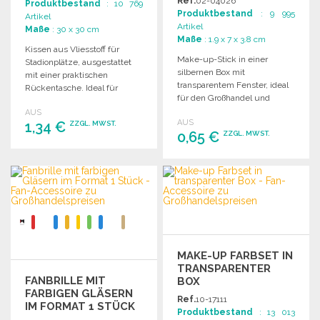
Ref.
02-04026
Produktbestand
: 10 769
Produktbestand
: 9 995
Artikel
Artikel
Maße
: 30 x 30 cm
Maße
: 1.9 x 7 x 3.8 cm
Kissen aus Vliesstoff für
Make-up-Stick in einer
Stadionplätze, ausgestattet
silbernen Box mit
mit einer praktischen
transparentem Fenster, ideal
Rückentasche. Ideal für
für den Großhandel und
komfortable
vielseitige Anwendungen.
AUS
Sitzgelegenheiten bei
AUS
1,34 €
ZZGL. MWST.
Veranstaltungen.
0,65 €
ZZGL. MWST.
BESTELLEN
BESTELLEN
Angebot anfordern
Angebot anfordern
MAKE-UP FARBSET IN
TRANSPARENTER
FANBRILLE MIT
BOX
FARBIGEN GLÄSERN
Ref.
10-17111
IM FORMAT 1 STÜCK
Produktbestand
: 13 013
ZU