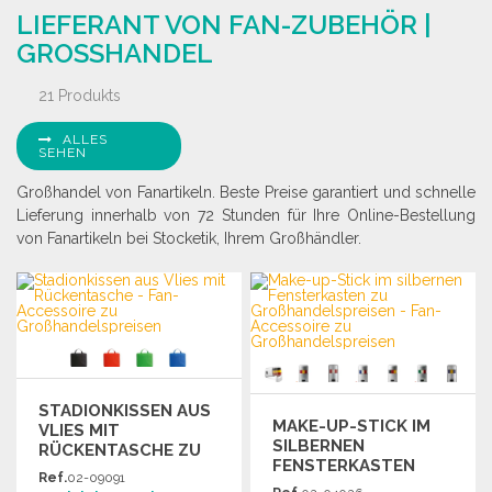
LIEFERANT VON FAN-ZUBEHÖR |
Angebot anfordern
Angebot anfordern
GROSSHANDEL
21 Produkts
ALLES
SEHEN
Großhandel von Fanartikeln. Beste Preise garantiert und schnelle
Lieferung innerhalb von 72 Stunden für Ihre Online-Bestellung
von Fanartikeln bei Stocketik, Ihrem Großhändler.
STADIONKISSEN AUS
MAKE-UP-STICK IM
VLIES MIT
SILBERNEN
RÜCKENTASCHE ZU
FENSTERKASTEN
GROSSHANDELSPREISEN
Ref.
02-09091