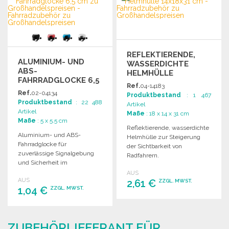
Angebot anfordern
Angebot anfordern
REFLEKTIERENDE,
ALUMINIUM- UND
WASSERDICHTE
ABS-
HELMHÜLLE
FAHRRADGLOCKE 6,5
14X18X31 CM
Ref.
04-14183
CM
Ref.
02-04134
Produktbestand
: 1 467
Produktbestand
: 22 488
Artikel
Artikel
Maße
: 18 x 14 x 31 cm
Maße
: 5 x 5.5 cm
Reflektierende, wasserdichte
Aluminium- und ABS-
Helmhülle zur Steigerung
Fahrradglocke für
der Sichtbarkeit von
zuverlässige Signalgebung
Radfahrern.
und Sicherheit im
Hochleistungsfähiges,
Straßenverkehr. Ideal für
AUS
fluoreszierendes Material in
AUS
jeden Fahrradfahrer.
2,61 €
ZZGL. MWST.
Zitronenfarbe. Maße: 14 x 18 x
1,04 €
ZZGL. MWST.
31 cm.
BESTELLEN
BESTELLEN
Angebot anfordern
ZUBEHÖRLIEFERANT FÜR
Angebot anfordern