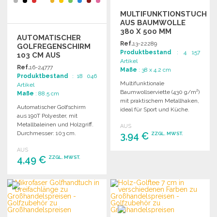
MULTIFUNKTIONSTUCH
AUS BAUMWOLLE
380 X 500 MM
AUTOMATISCHER
Ref.
13-22289
GOLFREGENSCHIRM
Produktbestand
: 4 157
103 CM AUS
Artikel
POLYESTER
Ref.
16-24777
Maße
: 38 x 4.2 cm
Produktbestand
: 18 046
Multifunktionale
Artikel
Baumwollserviette (430 g/m²)
Maße
: 88.5 cm
mit praktischem Metallhaken,
Automatischer Golfschirm
ideal für Sport und Küche.
aus 190T Polyester, mit
Größe: 380 x 500 mm.
Metallbaleinen und Holzgriff.
AUS
Durchmesser: 103 cm.
3,94 €
ZZGL. MWST.
AUS
4,49 €
BESTELLEN
ZZGL. MWST.
Angebot anfordern
BESTELLEN
Angebot anfordern