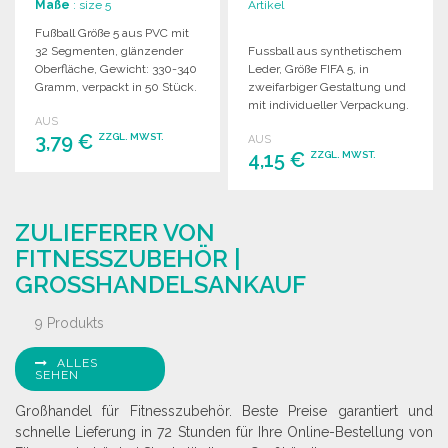
Maße
: size 5
Artikel
Fußball Größe 5 aus PVC mit
32 Segmenten, glänzender
Fussball aus synthetischem
Oberfläche, Gewicht: 330-340
Leder, Größe FIFA 5, in
Gramm, verpackt in 50 Stück.
zweifarbiger Gestaltung und
mit individueller Verpackung.
AUS
3,79 €
ZZGL. MWST.
AUS
4,15 €
ZZGL. MWST.
BESTELLEN
BESTELLEN
Angebot anfordern
ZULIEFERER VON
Angebot anfordern
FITNESSZUBEHÖR |
GROSSHANDELSANKAUF
9 Produkts
ALLES
SEHEN
Großhandel für Fitnesszubehör. Beste Preise garantiert und
schnelle Lieferung in 72 Stunden für Ihre Online-Bestellung von