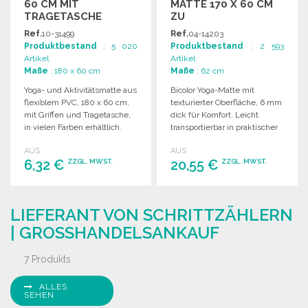
60 CM MIT
MATTE 170 X 60 CM
TRAGETASCHE
ZU
GROSSHANDELSPREISEN
Ref.
10-31499
Ref.
04-14203
Produktbestand
: 5 020
Produktbestand
: 2 593
Artikel
Artikel
Maße
: 180 x 60 cm
Maße
: 62 cm
Yoga- und Aktivitätsmatte aus
Bicolor Yoga-Matte mit
flexiblem PVC, 180 x 60 cm,
texturierter Oberfläche, 6 mm
mit Griffen und Tragetasche,
dick für Komfort. Leicht
in vielen Farben erhältlich.
transportierbar in praktischer
Tragetasche. Maße: 170 x 60
AUS
AUS
cm.
6,32 €
20,55 €
ZZGL. MWST.
ZZGL. MWST.
BESTELLEN
BESTELLEN
LIEFERANT VON SCHRITTZÄHLERN
Angebot anfordern
Angebot anfordern
| GROSSHANDELSANKAUF
7 Produkts
ALLES
SEHEN