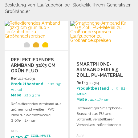
Bestellung von Laufzubehör bei Stocketik, Ihrem Generalisten-
Großhändler.
REFLEKTIERENDES
SMARTPHONE-
ARMBAND 32X3 CM
ARMBAND FÜR 6,5
GRÜN FLUO
ZOLL, PU-MATERIAL
Ref.
02-04031
ZU
Ref.
13-22514
Produktbestand
: 182 751
GROSSHANDELSPREISEN
Produktbestand
: 9 823
Artikel
Artikel
Maße
: 32 x 3 cm
Maße
: 44 x 17.5 cm
Reflektierendes Armband aus
Hochwertiger Smartphone-
grünem und weißem PVC,
Brassard aus PU und
ideal für Werbezwecke.
Softshell, verstellbarer
Größe: 32x3 cm.
Verschluss, reflektierende
Elemente, geeignet für
AUS
AUS
0,30 €
Smartphones bis 6,5 Zoll.
ZZGL. MWST.