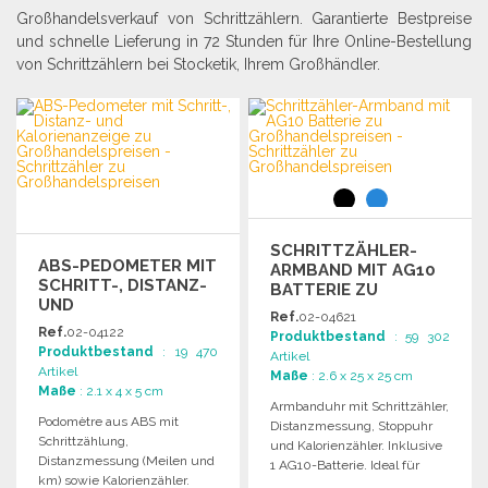
Großhandelsverkauf von Schrittzählern. Garantierte Bestpreise
und schnelle Lieferung in 72 Stunden für Ihre Online-Bestellung
von Schrittzählern bei Stocketik, Ihrem Großhändler.
SCHRITTZÄHLER-
ABS-PEDOMETER MIT
ARMBAND MIT AG10
SCHRITT-, DISTANZ-
BATTERIE ZU
UND
GROSSHANDELSPREISEN
Ref.
02-04621
KALORIENANZEIGE
Ref.
02-04122
Produktbestand
: 59 302
Produktbestand
: 19 470
Artikel
Artikel
Maße
: 2.6 x 25 x 25 cm
Maße
: 2.1 x 4 x 5 cm
Armbanduhr mit Schrittzähler,
Podomètre aus ABS mit
Distanzmessung, Stoppuhr
Schrittzählung,
und Kalorienzähler. Inklusive
Distanzmessung (Meilen und
1 AG10-Batterie. Ideal für
km) sowie Kalorienzähler.
Fitness-Tracking.