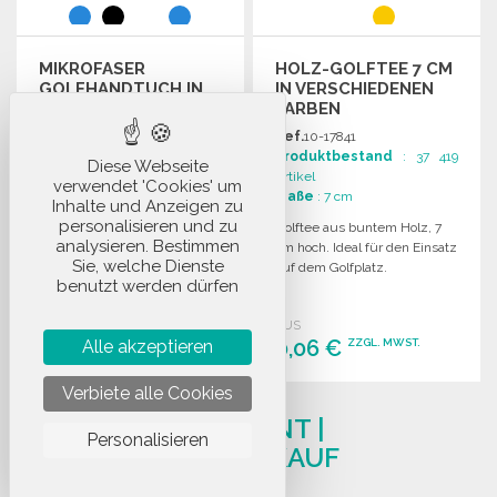
MIKROFASER
HOLZ-GOLFTEE 7 CM
GOLFHANDTUCH IN
IN VERSCHIEDENEN
DREIFACHLÄNGE ZU
FARBEN
GROSSHANDELSPREISEN
Ref.
17-27421
Ref.
10-17841
Produktbestand
: 310
Produktbestand
: 37 419
Diese Webseite
Artikel
Artikel
verwendet 'Cookies' um
Größe
: Taille unique
Maße
: 7 cm
Inhalte und Anzeigen zu
personalisieren und zu
Hochwertige Mikrofaser-
Golftee aus buntem Holz, 7
analysieren. Bestimmen
Golftuch mit dreifacher
cm hoch. Ideal für den Einsatz
Sie, welche Dienste
Länge, dekorativem
auf dem Golfplatz.
benutzt werden dürfen
Grosgrain-Band, Metallöse
und stabiler
AUS
AUS
Befestigungsmöglichkeit.
3,81 €
0,06 €
ZZGL. MWST.
ZZGL. MWST.
Alle akzeptieren
Verbiete alle Cookies
BESTELLEN
BESTELLEN
GOLFBALL-LIEFERANT |
Angebot anfordern
Angebot anfordern
Personalisieren
GROSSHANDELSANKAUF