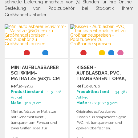
schnelle Lieferung innerhalb von 72 Stunden für Ihre Online-
Bestellung von Poolzubehör bei Stocketik, Ihrem
Großhandelsanbieter.
MINI AUFBLASBARER
KISSEN -
SCHWIMM-
AUFBLASBAR, PVC,
MATRATZE 36X71 CM
TRANSPARENT OPAK,
BUNT ZU
Ref.
19-33933
Ref.
10-18986
GROSSHANDELSPREISEN
Produktbestand
: 5 148
Produktbestand
: 34 587
Artikel
Artikel
Maße
: 36 x 71 cm
Maße
: 12 x 30 x 15.5 cm
Mini aufblasbarer Matratze
Originales aufblasbares
mit Sicherheitsventil,
Kissen aus strapazierfähigem
transparentem Fenster und
PVC mit transparenten und
zwei Griffen. Ideal für
opaken Oberflächen.
Schwimmen im Meer, See
Verfügbar in verschiedenen