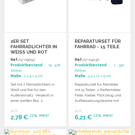
2ER SET
REPARATURSET FÜR
FAHRRADLICHTER IN
FAHRRAD - 15 TEILE
WEISS UND ROT
Ref.
02-09052
Ref.
02-04030
Produktbestand
: 19 428
Produktbestand
: 1 350
Artikel
Artikel
Maße
: 2 x 9 x 4 cm
Maße
: 4.5 x 12 x 9 cm
Set mit 2 Fahrradlichtern in
Reparaturset für Fahrräder
Weiß und Rot für den
mit 15 Teilen: 2 Reifenheber,
Außeneinsatz. Verpackt in
Feile, Kleber, Flickzeug und
einer weißen Box. 2
Aufbewahrungstasche mit
Knopfzellen enthalten.
Reflexstreifen.
AUS
AUS
2,78 €
6,21 €
ZZGL. MWST.
ZZGL. MWST.
BESTELLEN
BESTELLEN