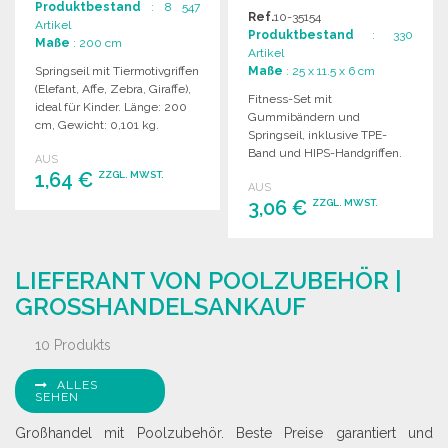
Produktbestand
: 8 547
Ref.
10-35154
Artikel
Produktbestand
: 330
Maße
: 200 cm
Artikel
Springseil mit Tiermotivgriffen
Maße
: 25 x 11.5 x 6 cm
(Elefant, Affe, Zebra, Giraffe),
Fitness-Set mit
ideal für Kinder. Länge: 200
Gummibändern und
cm, Gewicht: 0,101 kg.
Springseil, inklusive TPE-
Band und HIPS-Handgriffen.
AUS
Ideal für sportliche
1,64 €
ZZGL. MWST.
AUS
Aktivitäten, geliefert in
3,06 €
ZZGL. MWST.
praktischer Tragetasche.
BESTELLEN
BESTELLEN
Angebot anfordern
LIEFERANT VON POOLZUBEHÖR |
Angebot anfordern
GROSSHANDELSANKAUF
10 Produkts
ALLES
SEHEN
Großhandel mit Poolzubehör. Beste Preise garantiert und