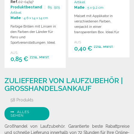
Ref.
02-04747
Artikel
GROSSHANDELSPREISEN
Produktbestand
: 85 925
Maße
: 5 x 9.2 cm
Artikel
Malset mit Applikator in
Maße
: 4.6 x 14 x 14 cm
verschiedenen Farben,
Farbige Brillen mit Linsen in
verpackt in einer
den Farben der Länder für
transparenten Box. Ideal für
Fans und
kreative Projekte und
Sportveranstaltungen. Ideal
AUS
Anwendungen.
0,40 €
ZZGL. MWST.
für jede Sportbegeisterte!
AUS
0,85 €
ZZGL. MWST.
BESTELLEN
Angebot anfordern
BESTELLEN
ZULIEFERER VON LAUFZUBEHÖR |
Angebot anfordern
GROSSHANDELSANKAUF
58 Produkts
ALLES
SEHEN
Großhandel von Laufzubehör. Garantierte beste Rabattpreise
und schnelle Lieferung innerhalb von 72 Stunden für Ihre Online-