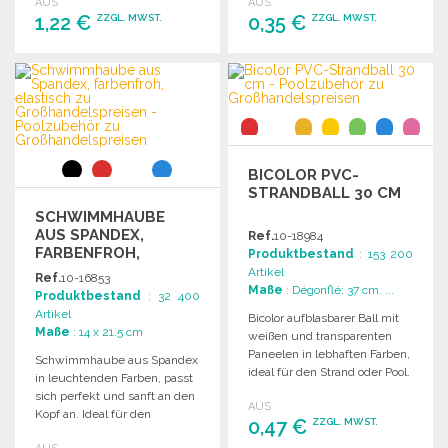
AUS
AUS
oder Pool.
Farben.
1,22 €
0,35 €
ZZGL. MWST.
ZZGL. MWST.
BESTELLEN
BESTELLEN
Angebot anfordern
Angebot anfordern
BICOLOR PVC-
STRANDBALL 30 CM
SCHWIMMHAUBE
AUS SPANDEX,
Ref.
10-18984
FARBENFROH,
Produktbestand
: 153 200
ELASTISCH
Artikel
Ref.
10-16853
Maße
: Dégonflé: 37 cm. ...
Produktbestand
: 32 400
Artikel
Bicolor aufblasbarer Ball mit
Maße
: 14 x 21.5 cm
weißen und transparenten
Paneelen in lebhaften Farben,
Schwimmhaube aus Spandex
ideal für den Strand oder Pool.
in leuchtenden Farben, passt
sich perfekt und sanft an den
AUS
Kopf an. Ideal für den
0,47 €
ZZGL. MWST.
Schwimmsport.