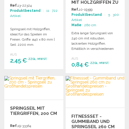
MIT HOLZGRIFFEN ZU
Ref.
13-22324
GROSSHANDELSPREISEN
Ref.
10-19399
Produktbestand
: 11 722
Produktbestand
: 5 300
Artikel
Artikel
Maße
: 260 cm
Springseil mit Holzgriffen,
Extra lange Sprungseil von
ideal für das Spielen im
240 cm mit robusten,
Freien. Griffe: ø40 x 80 mm |
lackierten Holzgriffen.
Seil: 2200 mm.
Erhältlich in verschiedenen
Farben. Ideal für Fitness und
AUS
AUS
2,45 €
Freizeit.
ZZGL. MWST.
0,84 €
ZZGL. MWST.
BESTELLEN
BESTELLEN
Angebot anfordern
Angebot anfordern
SPRINGSEIL MIT
TIERGRIFFEN, 200 CM
FITNESSSET -
GUMMIBAND UND
Ref.
19-33364
SPRINGSEIL 260 CM