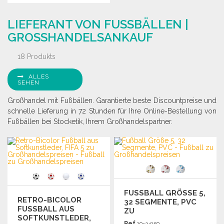
BESTELLEN
Angebot anfordern
LIEFERANT VON FUSSBÄLLEN | G
Angebot anfordern
ROSSHANDELSANKAUF
18 Produkts
ALLES
SEHEN
Großhandel mit Fußbällen. Garantierte beste Discountpreise und
schnelle Lieferung in 72 Stunden für Ihre Online-Bestellung von
Fußbällen bei Stocketik, Ihrem Großhandelspartner.
FUSSBALL GRÖSSE 5, 32
RETRO-BICOLOR
SEGMENTE, PVC ZU
FUSSBALL AUS S
GR
OFTKUNSTLEDER, F
OSSHANDELSPREISEN
Ref.
19-34159