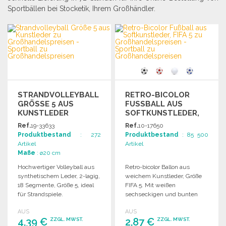
Sportbällen bei Stocketik, Ihrem Großhändler.
STRANDVOLLEYBALL
RETRO-BICOLOR
GRÖSSE 5 AUS K
FUSSBALL AUS S
UNSTLEDER
OFTKUNSTLEDER, F
IFA 5
Ref.
19-33633
Ref.
10-17650
Produktbestand
: 272
Produktbestand
: 85 500
Artikel
Artikel
Maße
: ø20 cm
Hochwertiger Volleyball aus
Retro-bicolor Ballon aus
synthetischem Leder, 2-lagig,
weichem Kunstleder, Größe
18 Segmente, Größe 5, ideal
FIFA 5. Mit weißen
für Strandspiele.
sechseckigen und bunten
Verpackungseinheit: 50
fünfseitigen Paneelen.
AUS
AUS
Stück.
4,39 €
2,87 €
ZZGL. MWST.
ZZGL. MWST.