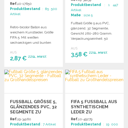
IFA 5
Ref.
10-17650
Produktbestand
: 1 447
Produktbestand
: 85 500
Artikel
Artikel
Maße
: size 5
Fußball Größe 5 aus PVC,
Retro-bicolor Ballon aus
glänzend, 32 Segmente,
weichem Kunstleder, Größe
Gewicht 260-280 Gramm.
FIFA 5. Mit weißen
Verpackungseinheit: 50
sechseckigen und bunten
Stück, Maße: 52x38x38 cm.
fünfseitigen Paneelen.
AUS
AUS
3,58 €
ZZGL. MWST.
2,87 €
ZZGL. MWST.
BESTELLEN
BESTELLEN
Angebot anfordern
Angebot anfordern
FUSSBALL GRÖSSE 5, GL
FIFA 5 FUSSBALL AUS S
ÄNZENDES PVC, 32 SE
YNTHETISCHEM L
GMENTE ZU GR
EDER ZU G
OSSHANDELSPREISEN
ROSSHANDELSPREISEN
Ref.
19-34160
Ref.
10-49279
Produktbestand
: 7 Artikel
Produktbestand
: 19 000