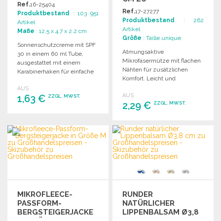
Ref.
16-25404
GROSSHANDELSPREISEN
Ref.
17-27277
Produktbestand
: 103 951
Produktbestand
: 262
Artikel
Artikel
Maße
: 12.5 x 4.7 x 2.2 cm
Größe
: Taille unique
Sonnenschutzcreme mit SPF
Atmungsaktive
30 in einem 60 ml Tube,
Mikrofasermütze mit flachen
ausgestattet mit einem
Nähten für zusätzlichen
Karabinerhaken für einfache
Komfort. Leicht und
Befestigung.
angenehm zu tragen. Ideal
AUS
AUS
1,63 €
für verschiedene Aktivitäten.
ZZGL. MWST.
2,29 €
ZZGL. MWST.
BESTELLEN
BESTELLEN
Angebot anfordern
Angebot anfordern
MIKROFLEECE-
RUNDER
PASSFORM-
NATÜRLICHER
BERGSTEIGERJACKE
LIPPENBALSAM Ø3,8
IN GRÖSSE M ZU G
CM