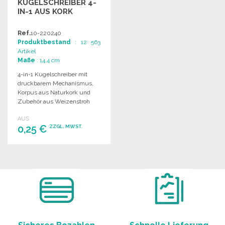
KUGELSCHREIBER 4-
IN-1 AUS KORK
Ref.
10-220240
Produktbestand
: 12 563
Artikel
Maße
: 14.4 cm
4-in-1 Kugelschreiber mit
druckbarem Mechanismus,
Korpus aus Naturkork und
Zubehör aus Weizenstroh
und ABS, inklusive vier
AUS
Tintenpatronen.
0,25 €
ZZGL. MWST.
BESTELLEN
Angebot anfordern