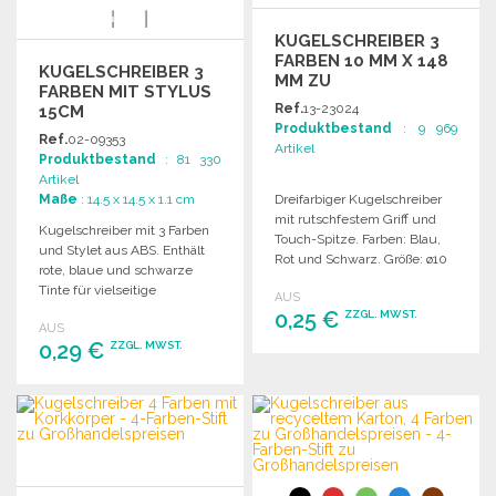
KUGELSCHREIBER 3
FARBEN 10 MM X 148
KUGELSCHREIBER 3
MM ZU
FARBEN MIT STYLUS
GROSSHANDELSPREISEN
Ref.
13-23024
15CM
Produktbestand
: 9 969
Ref.
02-09353
Artikel
Produktbestand
: 81 330
Artikel
Maße
: 14.5 x 14.5 x 1.1 cm
Dreifarbiger Kugelschreiber
mit rutschfestem Griff und
Kugelschreiber mit 3 Farben
Touch-Spitze. Farben: Blau,
und Stylet aus ABS. Enthält
Rot und Schwarz. Größe: ø10
rote, blaue und schwarze
x 148 mm.
Tinte für vielseitige
AUS
Anwendungen.
0,25 €
ZZGL. MWST.
AUS
0,29 €
ZZGL. MWST.
BESTELLEN
BESTELLEN
Angebot anfordern
Angebot anfordern