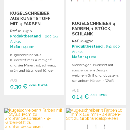
KUGELSCHREIBER
AUS KUNSTSTOFF
KUGELSCHREIBER 4
MIT 4 FARBEN
FARBEN, 1 STÜCK,
Ref.
16-24916
SCHLANK
Produktbestand
: 200 153
Ref.
10-19710
Artikel
Produktbestand
: 832 000
Maße
: 14.1 cm
Artikel
Kugelschreiber aus
Maße
: 14.1 cm
Kunststoff mit Gummigriff
Vierfarbiger Druckstift mit
und vier Minen: rot, schwarz,
ausziehbarem Design,
grün und blau. Ideal für den
weichem Griff und robustem,
Großhandel.
AUS
schlankem Körper in Weiß.
0,30 €
ZZGL. MWST.
Inklusive blauer, schwarzer,
AUS
roter und grüner Tinte.
0,14 €
ZZGL. MWST.
BESTELLEN
Angebot anfordern
BESTELLEN
Angebot anfordern