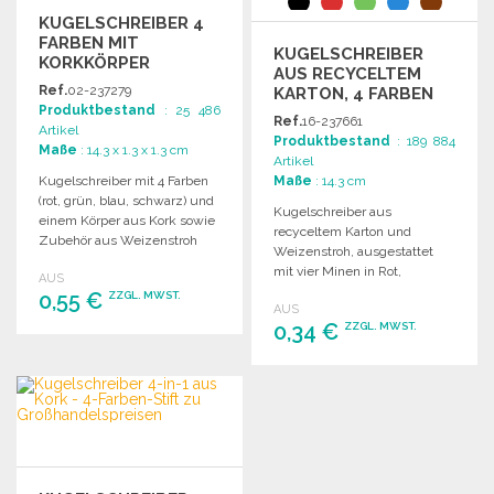
KUGELSCHREIBER 4
FARBEN MIT
KUGELSCHREIBER
KORKKÖRPER
AUS RECYCELTEM
Ref.
02-237279
KARTON, 4 FARBEN
Produktbestand
: 25 486
ZU
Ref.
16-237661
Artikel
GROSSHANDELSPREISEN
Produktbestand
: 189 884
Maße
: 14.3 x 1.3 x 1.3 cm
Artikel
Kugelschreiber mit 4 Farben
Maße
: 14.3 cm
(rot, grün, blau, schwarz) und
Kugelschreiber aus
einem Körper aus Kork sowie
recyceltem Karton und
Zubehör aus Weizenstroh
Weizenstroh, ausgestattet
und ABS-Kunststoff.
mit vier Minen in Rot,
AUS
Schwarz, Grün und Blau.
0,55 €
ZZGL. MWST.
AUS
0,34 €
ZZGL. MWST.
BESTELLEN
BESTELLEN
Angebot anfordern
Angebot anfordern