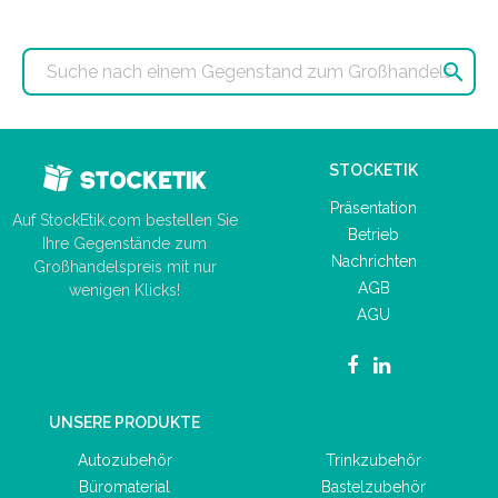

STOCKETIK
Präsentation
Auf StockEtik.com bestellen Sie
Betrieb
Ihre Gegenstände zum
Nachrichten
Großhandelspreis mit nur
AGB
wenigen Klicks!
AGU
UNSERE PRODUKTE
Autozubehör
Trinkzubehör
Büromaterial
Bastelzubehör