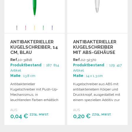
ANTIBAKTERIELLER
ANTIBAKTERIELLER
KUGELSCHREIBER, 14
KUGELSCHREIBER
CM, BLAU
MIT ABS-GEHÄUSE
Ref.
10-31818
Ref.
02-32370
Produktbestand
: 187 814
Produktbestand
: 129 417
Artikel
Artikel
Maße
: 13.8 cm
Maße
: 14 x 1.3 cm
Antibakterieller
Kugelschreiber aus ABS mit
Kugelschreiber mit Push-Up-
antibakteriellem Körper und
Mechanismus, in
Druckknopf, ausgestattet mit
leuchtenden Farben erhältlich
einem speziellen Additiv zur
und perfekt für die
Vermeidung von Bakterien.
AUS
AUS
Tampographie geeignet.
Blaue Tinte.
0,04 €
0,20 €
ZZGL. MWST.
ZZGL. MWST.
Blaue Tintenpatrone.
BESTELLEN
BESTELLEN