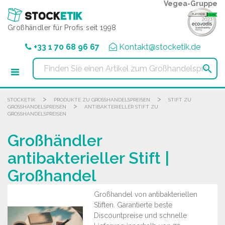
Cookie-Einstellungen
Vegea-Gruppe
Großhändler für Profis seit 1998
+33 1 70 68 96 67
Kontakt@stocketik.de

>
>
STOCKETIK
PRODUKTE ZU GROSSHANDELSPREISEN
STIFT ZU
>
GROSSHANDELSPREISEN
ANTIBAKTERIELLER STIFT ZU
GROSSHANDELSPREISEN
Großhändler
antibakterieller Stift |
Großhandel
Großhandel von antibakteriellen
Stiften. Garantierte beste
Discountpreise und schnelle