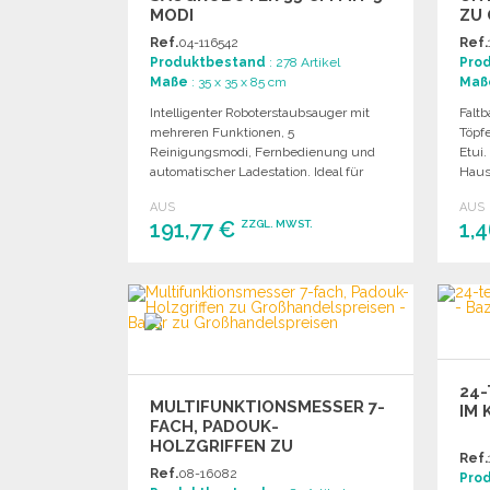
MODI
ZU 
Ref.
04-116542
Ref.
Produktbestand
: 278 Artikel
Pro
Maße
: 35 x 35 x 85 cm
Maß
Intelligenter Roboterstaubsauger mit
Falt
mehreren Funktionen, 5
Töpfe
Reinigungsmodi, Fernbedienung und
Etui
automatischer Ladestation. Ideal für
Haus
effizientes Reinigen.
AUS
AUS
191,77 €
1,
ZZGL. MWST.
BESTELLEN
Angebot anfordern
24-
MULTIFUNKTIONSMESSER 7-
IM 
FACH, PADOUK-
HOLZGRIFFEN ZU
Ref.
GROSSHANDELSPREISEN
Ref.
08-16082
Pro