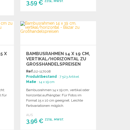
3,59 €
ZZGL. MWST.
BESTELLEN
Angebot anfordern
5 X
BAMBUSRAHMEN 14 X 19 CM,
VERTIKAL/HORIZONTAL ZU
GROSSHANDELSPREISEN
Ref.
02-117008
Produktbestand
: 7 523 Artikel
Maße
: 14 x 19 cm
cht:
Bambusrahmen 14 x 19 cm, vertikal oder
l für
horizontal aufhängbar. Für Fotos im
Format 15 x 10 cm geeignet. Leichte
Farbvariationen möglich.
AUS
3,96 €
ZZGL. MWST.