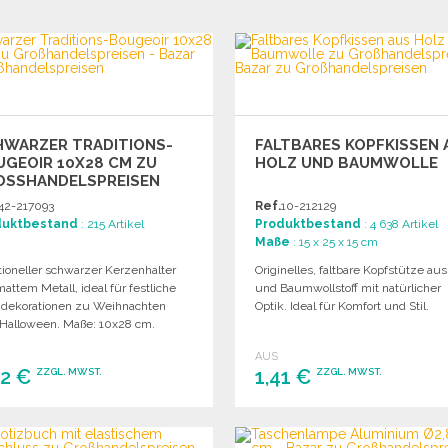
BESTELLEN
BESTELLEN
Angebot anfordern
Angebot anfordern
HWARZER TRADITIONS-
FALTBARES KOPFKISSEN 
GEOIR 10X28 CM ZU
HOLZ UND BAUMWOLLE
SSHANDELSPREISEN
42-217093
Ref.
10-212129
duktbestand
: 215 Artikel
Produktbestand
: 4 638 Artikel
Maße
: 15 x 25 x 15 cm
tioneller schwarzer Kerzenhalter
Originelles, faltbare Kopfstütze au
attem Metall, ideal für festliche
und Baumwollstoff mit natürlicher
hdekorationen zu Weihnachten
Optik. Ideal für Komfort und Stil.
 Halloween. Maße: 10x28 cm.
AUS
42 €
1,41 €
ZZGL. MWST.
ZZGL. MWST.
BESTELLEN
BESTELLEN