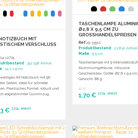
Angebot anfordern
Angebot anfordern
TASCHENLAMPE ALUMIN
Ø2,8 X 9,5 CM ZU
GROSSHANDELSPREISEN
NOTIZBUCH MIT
Ref.
19-33512
ASTISCHEM VERSCHLUSS
Produktbestand
: 23 830 Artikel
Maße
: 9.5 cm
04-12774
Taschenlampe mit 9 Intensitätsstuf
duktbestand
: 352 938 Artikel
Aluminiumgehäuse, inklusive
e
: 14.2 x 9 cm
Geschenkbox. Größe: Ø2,8 x 9,5 cm
wertiges A6 Notizbuch mit 96
Gewicht: 88 g.
rten Seiten, ideal für schnelle
zen. Praktisches Format, robust und
AUS
1,70 €
lich abgestimmter Gummizug.
ZZGL. MWST.
63 €
BESTELLEN
ZZGL. MWST.
Angebot anfordern
BESTELLEN
Angebot anfordern