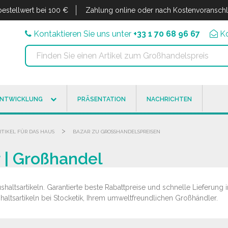
estellwert bei 100 €
Zahlung online oder nach Kostenvoransch
Kontaktieren Sie uns unter
+33 1 70 68 96 67
K
ENTWICKLUNG
PRÄSENTATION
NACHRICHTEN
>
RTIKEL FÜR DAS HAUS
BAZAR ZU GROSSHANDELSPREISEN
 | Großhandel
altsartikeln. Garantierte beste Rabattpreise und schnelle Lieferung i
altsartikeln bei Stocketik, Ihrem umweltfreundlichen Großhändler.