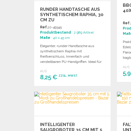
BBQ
RUNDER HANDTASCHE AUS
40
SYNTHETISCHEM RAPHIA, 30
CM ZU
Ref.
GROSSHANDELSPREISEN
Ref.
10-49345
Pro
Produktbestand
: 2 989 Artikel
Maß
Maße
: 40 x 45 cm
Prak
Eleganter, runder Handtasche aus
Edels
synthetischem Raphia mit
Flei
Reißverschluss, Innenfach und
tragb
verstellbaren PU-Handgriffen. Ideal für
Grill
individuelle Gestaltung.
AUS
AUS
5,
8,25 €
ZZGL. MWST.
BESTELLEN
Angebot anfordern
INTELLIGENTER
FA
SAUGROBOTER 35 CM MIT 5
UNT