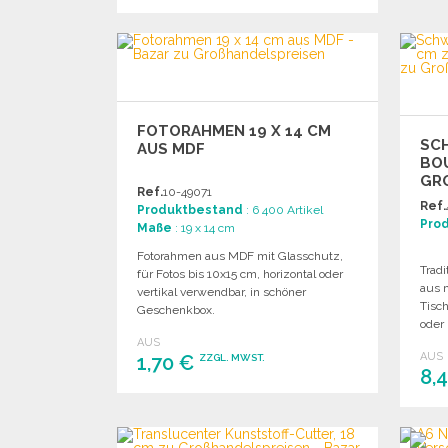
BESTELLEN
Angebot anfordern
FOTORAHMEN 19 X 14 CM
SC
AUS MDF
BOU
GRO
Ref.
10-49071
Ref.
Produktbestand
: 6 400 Artikel
Pro
Maße
: 19 x 14 cm
Fotorahmen aus MDF mit Glasschutz,
Tradi
für Fotos bis 10x15 cm, horizontal oder
aus m
vertikal verwendbar, in schöner
Tisc
Geschenkbox.
oder
AUS
AUS
1,70 €
ZZGL. MWST.
8,
BESTELLEN
Angebot anfordern