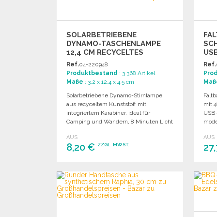
SOLARBETRIEBENE
FAL
DYNAMO-TASCHENLAMPE
SCH
12,4 CM RECYCELTES
US
PLASTIK
Ref.
04-220948
Ref.
Produktbestand
: 3 368 Artikel
Pro
Maße
: 3.2 x 12.4 x 4.5 cm
Maß
Solarbetriebene Dynamo-Stirnlampe
Falt
aus recyceltem Kunststoff mit
mit 
integriertem Karabiner, ideal für
USB-
Camping und Wandern, 8 Minuten Licht
mode
nach 1 Minute Kurbel.
AUS
AUS
8,20 €
27
ZZGL. MWST.
BESTELLEN
Angebot anfordern