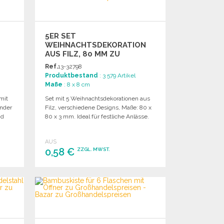
5ER SET
WEIHNACHTSDEKORATION
AUS FILZ, 80 MM ZU
GROSSHANDELSPREISEN
Ref.
13-32798
Produktbestand
: 3 579 Artikel
Maße
: 8 x 8 cm
mit
Set mit 5 Weihnachtsdekorationen aus
nder
Filz, verschiedene Designs, Maße: 80 x
nd
80 x 3 mm. Ideal für festliche Anlässe.
AUS
0,58 €
ZZGL. MWST.
BESTELLEN
Angebot anfordern