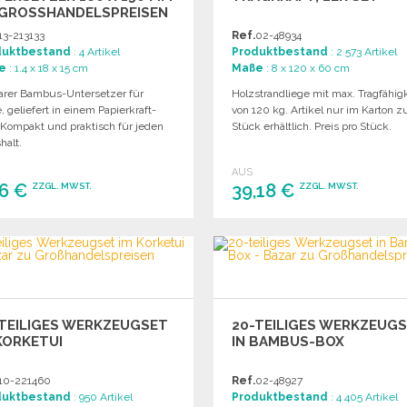
GROSSHANDELSPREISEN
13-213133
Ref.
02-48934
duktbestand
: 4 Artikel
Produktbestand
: 2 573 Artikel
e
: 1.4 x 18 x 15 cm
Maße
: 8 x 120 x 60 cm
barer Bambus-Untersetzer für
Holzstrandliege mit max. Tragfähig
, geliefert in einem Papierkraft-
von 120 kg. Artikel nur im Karton z
. Kompakt und praktisch für jeden
Stück erhältlich. Preis pro Stück.
halt.
AUS
46 €
39,18 €
ZZGL. MWST.
ZZGL. MWST.
BESTELLEN
BESTELLEN
Angebot anfordern
Angebot anfordern
TEILIGES WERKZEUGSET
20-TEILIGES WERKZEUG
KORKETUI
IN BAMBUS-BOX
10-221460
Ref.
02-48927
duktbestand
: 950 Artikel
Produktbestand
: 4 405 Artikel