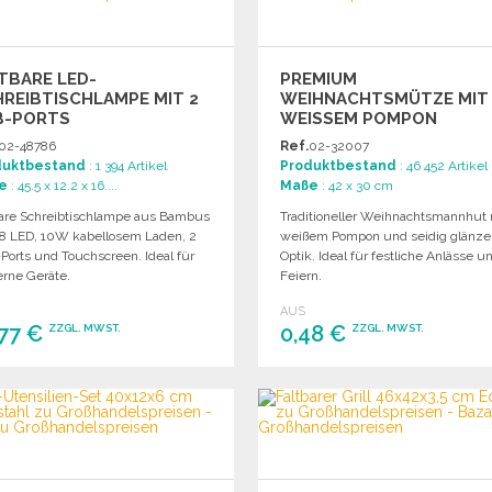
TBARE LED-
PREMIUM
REIBTISCHLAMPE MIT 2
WEIHNACHTSMÜTZE MIT
B-PORTS
WEISSEM POMPON
02-48786
Ref.
02-32007
duktbestand
: 1 394 Artikel
Produktbestand
: 46 452 Artikel
e
: 45.5 x 12.2 x 16....
Maße
: 42 x 30 cm
bare Schreibtischlampe aus Bambus
Traditioneller Weihnachtsmannhut 
48 LED, 10W kabellosem Laden, 2
weißem Pompon und seidig glänze
Ports und Touchscreen. Ideal für
Optik. Ideal für festliche Anlässe u
rne Geräte.
Feiern.
AUS
,77 €
0,48 €
ZZGL. MWST.
ZZGL. MWST.
BESTELLEN
BESTELLEN
Angebot anfordern
Angebot anfordern