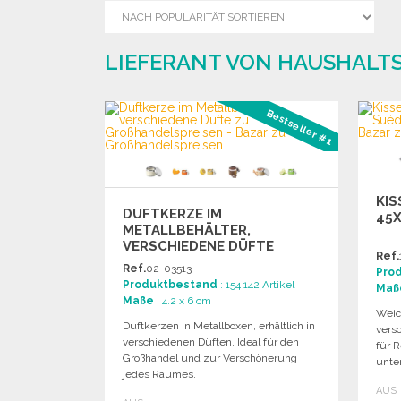
LIEFERANT VON HAUSHALTS
Bestseller #1
KIS
DUFTKERZE IM
45X
METALLBEHÄLTER,
VERSCHIEDENE DÜFTE
Ref.
Ref.
02-03513
Pro
Produktbestand
: 154 142 Artikel
Maß
Maße
: 4.2 x 6 cm
Weich
Duftkerzen in Metallboxen, erhältlich in
versc
verschiedenen Düften. Ideal für den
für 
Großhandel und zur Verschönerung
unte
jedes Raumes.
AUS