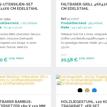
-UTENSILIEN-SET
FALTBARER GRILL 46X42X
X12X6 CM EDELSTAHL
CM EDELSTAHL
19-33994
Ref.
19-117177
duktbestand
: 1 627 Artikel
Produktbestand
: 563 Artikel
e
: 6 x 40 x 12 cm
Maße
: 3.5 x 46 x 42 cm
tisches BBQ-Utensilien-Set aus
Faltbarer Grill mit 2 Grills, integrier
tahl, inklusive Drehspieß,
Griffen und Belüftungsöffnungen, i
schgabel und Zange, in einer
für gesellige Abende. Maße: 46 x 4
aren Tasche. Ideal für
3,5 cm.
liebhaber.
AUS
90 €
20,58 €
ZZGL. MWST.
ZZGL. MWST.
BESTELLEN
BESTELLEN
Angebot anfordern
Angebot anfordern
LTBARER BAMBUS-
HOLZLIEGESTUHL, 120 K
ERSETZER 180 X 150 MM
TRAGKRAFT, 2ER SET