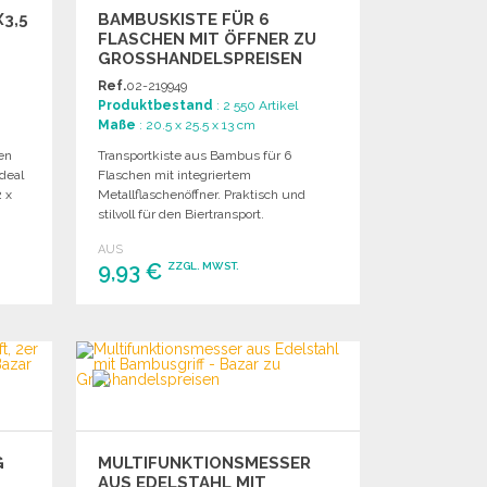
3,5
BAMBUSKISTE FÜR 6
FLASCHEN MIT ÖFFNER ZU
GROSSHANDELSPREISEN
Ref.
02-219949
Produktbestand
: 2 550 Artikel
Maße
: 20.5 x 25.5 x 13 cm
ten
Transportkiste aus Bambus für 6
deal
Flaschen mit integriertem
2 x
Metallflaschenöffner. Praktisch und
stilvoll für den Biertransport.
AUS
9,93 €
ZZGL. MWST.
BESTELLEN
Angebot anfordern
G
MULTIFUNKTIONSMESSER
AUS EDELSTAHL MIT