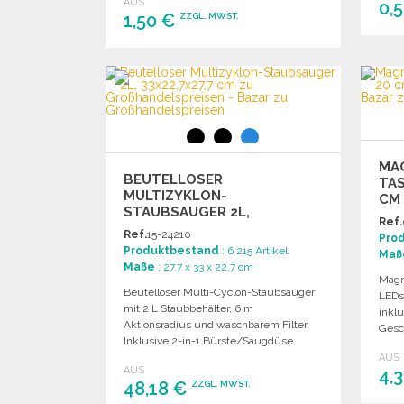
AUS
0,
1,50 €
ZZGL. MWST.
BESTELLEN
Angebot anfordern
MA
BEUTELLOSER
TAS
MULTIZYKLON-
CM
STAUBSAUGER 2L,
GRO
Ref.
33X22,7X27,7 CM
Ref.
15-24210
Pro
Produktbestand
: 6 215 Artikel
Maß
Maße
: 27.7 x 33 x 22.7 cm
Magn
Beutelloser Multi-Cyclon-Staubsauger
LEDs,
mit 2 L Staubbehälter, 6 m
inklu
Aktionsradius und waschbarem Filter.
Gesc
Inklusive 2-in-1 Bürste/Saugdüse.
cm.
AUS
AUS
4,
48,18 €
ZZGL. MWST.