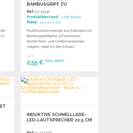
BAMBUSGRIFF ZU
GROSSHANDELSPREISEN
Ref.
02-32432
Produktbestand
: 3 728 Artikel
Maße
: 1.5 x 9 x 2 cm
keit
Multifunktionsmesser aus Edelstahl mit
u 2
Bambusoberfläche. 9 Funktionen,
leichte Farb- und Größenvariationen
möglich. Ideal für den Einsatz
unterwegs.
AUS
2,55 €
ZZGL. MWST.
BESTELLEN
Angebot anfordern
SET
INDUKTIVE SCHNELLLADE-
LED-LAUTSPRECHER 22,5 CM
Ref.
15-222406