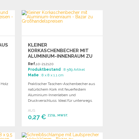
BESTELLEN
Angebot anfordern
AUS
KLEINER
KORKASCHENBECHER MIT
ALUMINIUM-INNENRAUM ZU
GROSSHANDELSPREISEN
Ref.
10-212120
Produktbestand
: 8 569 Artikel
Maße
: 8 x 8 x 1.1 cm
s Holz
Praktischer Taschen-Aschenbecher aus
natürlichem Kork mit feuerfestem
Aluminium-Innenleben und
Druckverschluss. Ideal für unterwegs.
AUS
0,27 €
ZZGL. MWST.
BESTELLEN