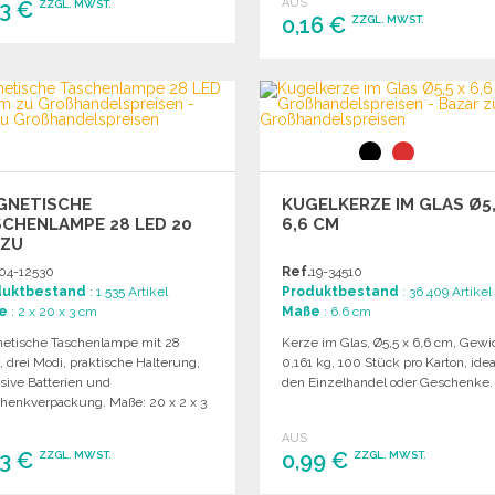
AUS
53 €
ZZGL. MWST.
0,16 €
ZZGL. MWST.
BESTELLEN
BESTELLEN
Angebot anfordern
Angebot anfordern
GNETISCHE
KUGELKERZE IM GLAS Ø5,
CHENLAMPE 28 LED 20
6,6 CM
 ZU
SSHANDELSPREISEN
04-12530
Ref.
19-34510
duktbestand
: 1 535 Artikel
Produktbestand
: 36 409 Artikel
e
: 2 x 20 x 3 cm
Maße
: 6.6 cm
etische Taschenlampe mit 28
Kerze im Glas, Ø5,5 x 6,6 cm, Gewi
 drei Modi, praktische Halterung,
0,161 kg, 100 Stück pro Karton, idea
sive Batterien und
den Einzelhandel oder Geschenke.
henkverpackung. Maße: 20 x 2 x 3
AUS
33 €
0,99 €
ZZGL. MWST.
ZZGL. MWST.