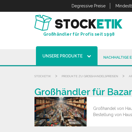
Cookie-Einstellungen
Degressive Preise
Mindestb
Großhändler für Profis seit 1998
UNSERE PRODUKTE
NACHHALTIGE 
>
>
STOCKETIK
PRODUKTE ZU GROSSHANDELSPREISEN
A
Großhändler für Bazar
Großhandel von Haush
Bestellung von Haush