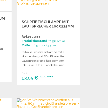
Angebot anfordern
IUM
SCHREIBTISCHLAMPE MIT
LAUTSPRECHER 100X225MM
Ref.
13-22888
Produktbestand
: 7 358 Artikel
Maße
: 10.5 x 11 x 23.5 cm
en,
Stilvolle Schreibtischlampe mit 18
Hochleistungs-LEDs, Bluetooth-
,
Lautsprecher und flexiblem Arm.
Inklusive USB-C-Ladekabel und
Geschenkverpackung.
AUS
13,05 €
ZZGL. MWST.
BESTELLEN
Angebot anfordern