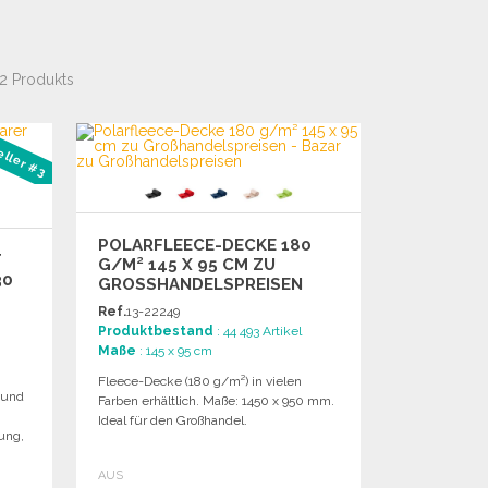
2 Produkts
eller #3
POLARFLEECE-DECKE 180
T
G/M² 145 X 95 CM ZU
30
GROSSHANDELSPREISEN
Ref.
13-22249
Produktbestand
: 44 493 Artikel
Maße
: 145 x 95 cm
Fleece-Decke (180 g/m²) in vielen
 und
Farben erhältlich. Maße: 1450 x 950 mm.
Ideal für den Großhandel.
ung,
AUS