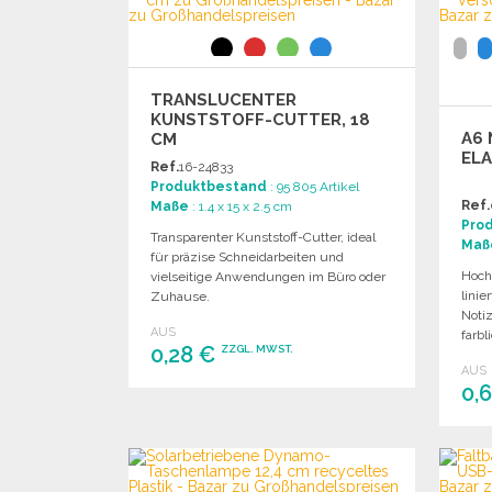
TRANSLUCENTER
KUNSTSTOFF-CUTTER, 18
A6 
CM
EL
Ref.
16-24833
Produktbestand
: 95 805 Artikel
Ref.
Maße
: 1.4 x 15 x 2.5 cm
Pro
Transparenter Kunststoff-Cutter, ideal
Maß
für präzise Schneidarbeiten und
Hoch
vielseitige Anwendungen im Büro oder
linie
Zuhause.
Noti
AUS
farb
0,28 €
ZZGL. MWST.
AUS
0,
BESTELLEN
Angebot anfordern