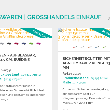
WAREN | GROSSHANDELS EINKAUF
3
Bestseller #2
Bests
SEN - AUFBLASBAR,
SICHERHEITSCUTTER MI
45 CM, SUÉDINE
ABNEHMBARER KLINGE 1
MM
10-16942
Ref.
13-22169
duktbestand
: 123 810 Artikel
Produktbestand
: 65 159 Artikel
e
: 9 x 33 x 25 cm
Maße
: 13 x 2 cm
er, aufblasbarer Kissen in
Cutter mit Sicherheitsverriegelung
hiedenen Farben erhältlich, ideal
abnehmbarem Kopf zur
Reisen und bequemes Entspannen
Klingenanpassung. Bunte Ausführ
rwegs.
Maße: 130 x 20 x 8 mm.