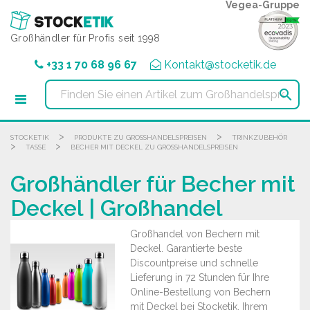
Cookie-Einstellungen
Vegea-Gruppe
Großhändler für Profis seit 1998
+33 1 70 68 96 67
Kontakt@stocketik.de

>
>
STOCKETIK
PRODUKTE ZU GROSSHANDELSPREISEN
TRINKZUBEHÖR
>
>
TASSE
BECHER MIT DECKEL ZU GROSSHANDELSPREISEN
Großhändler für Becher mit
Deckel | Großhandel
Großhandel von Bechern mit
Deckel. Garantierte beste
Discountpreise und schnelle
Lieferung in 72 Stunden für Ihre
Online-Bestellung von Bechern
mit Deckel bei Stocketik, Ihrem