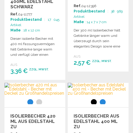
400ML EDELSTAHL
Ref.
04-12396
SCHWARZ
Produktbestand
: 38 969
Ref.
04-11777
Artikel
Produktbestand
: 17 045
Maße
: 14 x 7 x 7 cm
Artikel
Maße
: 18 x 12 cm
Der 300 ml Isolierbecher hält
Getränke länger warm und
Dieser isolierte Becher mit
überzeugt durch sein
400 ml Fassungsvermögen
elegantes Design sowie eine
hält Getränke lange warm
robuste, leicht zu reinigende
und verfügt über einen
AUS
Bauweise.
ergonomischen Griff und
2,57 €
ZZGL. MWST.
AUS
einen praktischen Deckel.
3,36 €
ZZGL. MWST.
BESTELLEN
BESTELLEN
Angebot anfordern
Angebot anfordern
ISOLIERBECHER 420
ISOLIERBECHER AUS
ML AUS EDELSTAHL
EDELSTAHL 400 ML
ZU
ZU
GROSSHANDELSPREISEN
GROSSHANDELSPREISEN