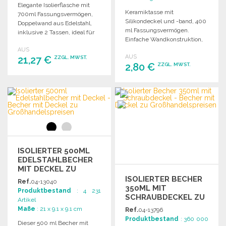
Elegante Isolierflasche mit
Keramiktasse mit
700ml Fassungsvermögen,
Silikondeckel und -band, 400
Doppelwand aus Edelstahl,
ml Fassungsvermögen.
inklusive 2 Tassen, ideal für
Einfache Wandkonstruktion,
unterwegs.
Wärmeübertragung möglich.
AUS
AUS
21,27 €
ZZGL. MWST.
2,80 €
ZZGL. MWST.
BESTELLEN
BESTELLEN
Angebot anfordern
Angebot anfordern
ISOLIERTER 500ML
EDELSTAHLBECHER
MIT DECKEL ZU
GROSSHANDELSPREISEN
ISOLIERTER BECHER
Ref.
04-13040
350ML MIT
Produktbestand
: 4 231
SCHRAUBDECKEL ZU
Artikel
GROSSHANDELSPREISEN
Maße
: 21 x 9.1 x 9.1 cm
Ref.
04-13796
Produktbestand
: 360 000
Dieser 500 ml Becher mit