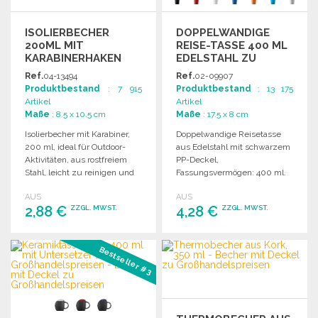
ISOLIERBECHER
DOPPELWANDIGE
200ML MIT
REISE-TASSE 400 ML
KARABINERHAKEN
EDELSTAHL ZU
GROSSHANDELSPREISEN
Ref.
04-13494
Ref.
02-09907
Produktbestand
: 7 915
Produktbestand
: 13 175
Artikel
Artikel
Maße
: 8.5 x 10.5 cm
Maße
: 17.5 x 8 cm
Isolierbecher mit Karabiner,
Doppelwandige Reisetasse
200 ml, ideal für Outdoor-
aus Edelstahl mit schwarzem
Aktivitäten, aus rostfreiem
PP-Deckel,
Stahl, leicht zu reinigen und
Fassungsvermögen: 400 ml.
langlebig.
Ideal für unterwegs.
AUS
AUS
2,88 €
4,28 €
ZZGL. MWST.
ZZGL. MWST.
BESTELLEN
BESTELLEN
Bestseller #3
Angebot anfordern
Angebot anfordern