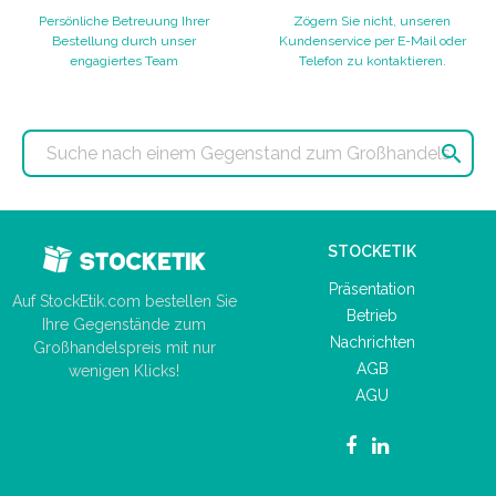
Persönliche Betreuung Ihrer
Zögern Sie nicht, unseren
Bestellung durch unser
Kundenservice per E-Mail oder
engagiertes Team
Telefon zu kontaktieren.

STOCKETIK
Präsentation
Auf StockEtik.com bestellen Sie
Betrieb
Ihre Gegenstände zum
Nachrichten
Großhandelspreis mit nur
AGB
wenigen Klicks!
AGU