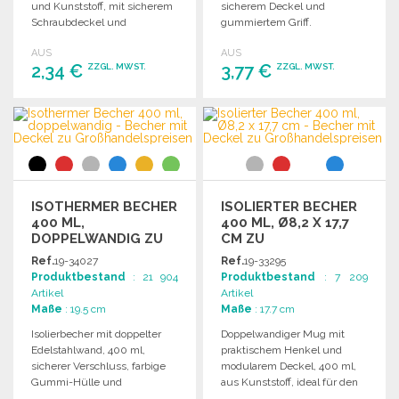
und Kunststoff, mit sicherem
sicherem Deckel und
Schraubdeckel und
gummiertem Griff.
rutschfestem Fuß.
Fassungsvermögen ca. 400
AUS
AUS
ml, Größe: Ø7 x 19,5 cm.
2,34 €
3,77 €
ZZGL. MWST.
ZZGL. MWST.
BESTELLEN
BESTELLEN
Angebot anfordern
Angebot anfordern
ISOTHERMER BECHER
ISOLIERTER BECHER
400 ML,
400 ML, Ø8,2 X 17,7
DOPPELWANDIG ZU
CM ZU
GROSSHANDELSPREISEN
GROSSHANDELSPREISEN
Ref.
19-34027
Ref.
19-33295
Produktbestand
: 21 904
Produktbestand
: 7 209
Artikel
Artikel
Maße
: 19.5 cm
Maße
: 17.7 cm
Isolierbecher mit doppelter
Doppelwandiger Mug mit
Edelstahlwand, 400 ml,
praktischem Henkel und
sicherer Verschluss, farbige
modularem Deckel, 400 ml,
Gummi-Hülle und
aus Kunststoff, ideal für den
rutschfester Fuß. Ideal für
Großhandel. Größe: Ø8,2 x 17,7