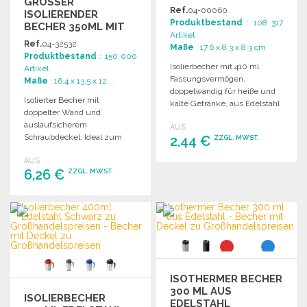
GROSSER I
Ref.
04-00060
SOLIERENDER B
Produktbestand
: 108 317
ECHER 350ML MIT A
Artikel
USLAUFSCHUTZ
Ref.
04-32532
Maße
: 17.6 x 8.3 x 8.3 cm
Produktbestand
: 150 000
Isolierbecher mit 410 ml
Artikel
Fassungsvermögen,
Maße
: 16.4 x 13.5 x 12....
doppelwandig für heiße und
Isolierter Becher mit
kalte Getränke, aus Edelstahl
doppelter Wand und
und Plastik, robust und leicht
auslaufsicherem
AUS
zu reinigen.
Schraubdeckel. Ideal zum
2,44 €
ZZGL. MWST.
Mischen von Farben. In
AUS
Geschenkbox geliefert. Maße:
6,26 €
BESTELLEN
ZZGL. MWST.
13,5 x 16,4 x 12,8 cm.
Angebot anfordern
BESTELLEN
Angebot anfordern
ISOTHERMER BECHER
300 ML AUS
ISOLIERBECHER
EDELSTAHL