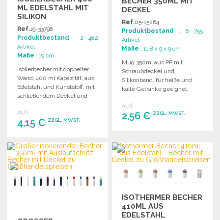
BECHER 350ML MIT
ML EDELSTAHL MIT
DECKEL
SILIKON
Ref.
05-15264
Ref.
19-33798
Produktbestand
: 8 755
Produktbestand
: 2 482
Artikel
Artikel
Maße
: 11.8 x 9 x 9 cm
Maße
: 19 cm
Mug 350ml aus PP mit
Isolierbecher mit doppelter
Schraubdeckel und
Wand, 400 ml Kapazität, aus
Silikonband, für heiße und
Edelstahl und Kunststoff, mit
kalte Getränke geeignet,
schließendem Deckel und
spülmaschinen- und
ergonomischem Silikongriff.
AUS
mikrowellenfest.
AUS
2,56 €
ZZGL. MWST.
4,15 €
ZZGL. MWST.
BESTELLEN
BESTELLEN
Angebot anfordern
Angebot anfordern
ISOTHERMER BECHER
410ML AUS
EDELSTAHL