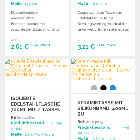
Maße
: 13.9 cm
Maße
: 16 x 7 cm
Doppelwandiger,
Doppelwandige Tasse aus
wasserdichter
Edelstahl mit 280 ml
Edelstahlbecher mit
Fassungsvermögen, ideal für
rutschfester Basis und 30 cl
unterwegs. Innenmaterial aus
Fassungsvermögen. Ideal für
PP für optimale Isolierung.
AUS
AUS
unterwegs.
2,61 €
3,21 €
ZZGL. MWST.
ZZGL. MWST.
BESTELLEN
BESTELLEN
Angebot anfordern
Angebot anfordern
ISOLIERTE
KERAMIKTASSE MIT
EDELSTAHLFLASCHE
SILIKONBAND, 400ML
700ML MIT 2 TASSEN
ZU
Ref.
05-14692
GROSSHANDELSPREISEN
Ref.
02-03889
Produktbestand
: 1 730
Produktbestand
: 556
Artikel
Artikel
Maße
: 29.5 x 7.5 x 7.5 cm
Maße
: 15.8 x 10.2 x 10....