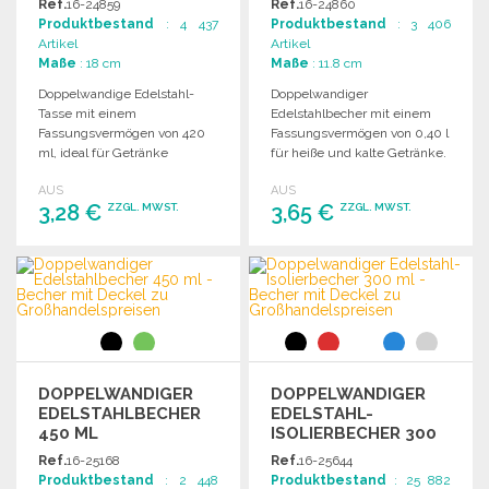
Ref.
16-24859
Ref.
16-24860
Produktbestand
: 4 437
Produktbestand
: 3 406
Artikel
Artikel
Maße
: 18 cm
Maße
: 11.8 cm
Doppelwandige Edelstahl-
Doppelwandiger
Tasse mit einem
Edelstahlbecher mit einem
Fassungsvermögen von 420
Fassungsvermögen von 0,40 l
ml, ideal für Getränke
für heiße und kalte Getränke.
unterwegs.
Ideal für unterwegs.
AUS
AUS
3,28 €
3,65 €
ZZGL. MWST.
ZZGL. MWST.
BESTELLEN
BESTELLEN
Angebot anfordern
Angebot anfordern
DOPPELWANDIGER
DOPPELWANDIGER
EDELSTAHLBECHER
EDELSTAHL-
450 ML
ISOLIERBECHER 300
ML
Ref.
16-25168
Ref.
16-25644
Produktbestand
: 2 448
Produktbestand
: 25 882