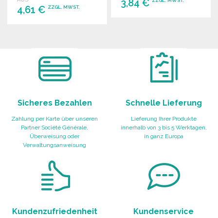
Geschenke.
3,84 €
ZZGL. MWST.
4,61 €
ZZGL. MWST.
BESTELLEN
BESTELLEN
Angebot anfordern
Angebot anfordern
Sicheres Bezahlen
Schnelle Lieferung
Zahlung per Karte über unseren
Lieferung Ihrer Produkte
Partner Société Générale,
innerhalb von 3 bis 5 Werktagen,
Überweisung oder
in ganz Europa
Verwaltungsanweisung
Kundenzufriedenheit
Kundenservice