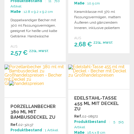
Produktbestand
: 11 710
Maße
: 10.5 cm
Artikel
Maße
: 12.8 x 9.2 x 9.2 cm
Keramiktasse mit 370 ml
Fassungsvermögen, mattem
Doppelwandiger Becher mit
Äußeren und glänzendem
300 ml Fassungsvermögen,
Inneren, inklusive poliertem
geeignet für heiße und kalte
Bambusdeckel und
Getränke. Handwäsche
AUS
individueller Verpackung.
empfohlen. Maße: 12,8 x Ø 9,2
2,68 €
ZZGL. MWST.
AUS
cm.
2,57 €
ZZGL. MWST.
BESTELLEN
BESTELLEN
Angebot anfordern
Angebot anfordern
EDELSTAHL-TASSE
455 ML MIT DECKEL
PORZELLANBECHER
ZU
380 ML MIT
GROSSHANDELSPREISEN
Ref.
02-08972
BAMBUSDECKEL ZU
Produktbestand
: 5 515
GROSSHANDELSPREISEN
Ref.
02-32137
Artikel
Produktbestand
: 1 Artikel
Maße
: 16.5 x 8 cm