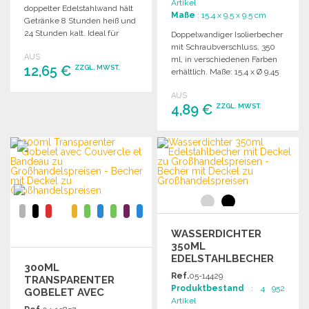
Artikel
doppelter Edelstahlwand hält
Maße
: 15.4 x 9.5 x 9.5 cm
Getränke 8 Stunden heiß und
24 Stunden kalt. Ideal für
Doppelwandiger Isolierbecher
unterwegs.
mit Schraubverschluss, 350
AUS
ml, in verschiedenen Farben
12,65 €
ZZGL. MWST.
erhältlich. Maße: 15,4 x Ø 9,45
cm.
AUS
BESTELLEN
4,89 €
ZZGL. MWST.
Angebot anfordern
BESTELLEN
Angebot anfordern
WASSERDICHTER
350ML
EDELSTAHLBECHER
300ML
MIT DECKEL
Ref.
05-14429
TRANSPARENTER
Produktbestand
: 4 952
GOBELET AVEC
Artikel
COUVERCLE ET