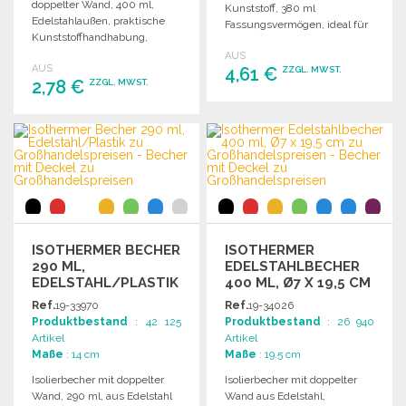
doppelter Wand, 400 ml,
Kunststoff, 380 ml
Edelstahlaußen, praktische
Fassungsvermögen, ideal für
Kunststoffhandhabung,
heiße und kalte Getränke.
modulare Öffnung, ideal für
AUS
AUS
unterwegs.
4,61 €
ZZGL. MWST.
2,78 €
ZZGL. MWST.
BESTELLEN
BESTELLEN
Angebot anfordern
Angebot anfordern
ISOTHERMER BECHER
ISOTHERMER
290 ML,
EDELSTAHLBECHER
EDELSTAHL/PLASTIK
400 ML, Ø7 X 19,5 CM
Ref.
19-33970
Ref.
19-34026
Produktbestand
: 42 125
Produktbestand
: 26 940
Artikel
Artikel
Maße
: 14 cm
Maße
: 19.5 cm
Isolierbecher mit doppelter
Isolierbecher mit doppelter
Wand, 290 ml, aus Edelstahl
Wand aus Edelstahl,