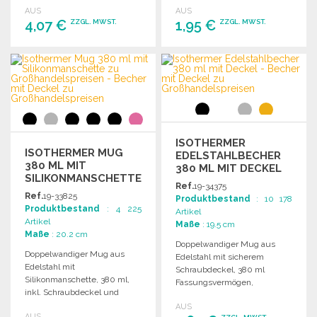
AUS
AUS
unterwegs.
cm.
4,07 €
1,95 €
ZZGL. MWST.
ZZGL. MWST.
BESTELLEN
BESTELLEN
Angebot anfordern
Angebot anfordern
ISOTHERMER
ISOTHERMER MUG
EDELSTAHLBECHER
380 ML MIT
380 ML MIT DECKEL
SILIKONMANSCHETTE
ZU
Ref.
19-34375
GROSSHANDELSPREISEN
Ref.
19-33825
Produktbestand
: 10 178
Produktbestand
: 4 225
Artikel
Artikel
Maße
: 19.5 cm
Maße
: 20.2 cm
Doppelwandiger Mug aus
Doppelwandiger Mug aus
Edelstahl mit sicherem
Edelstahl mit
Schraubdeckel, 380 ml
Silikonmanschette, 380 ml,
Fassungsvermögen,
inkl. Schraubdeckel und
rutschfester Basis und
Druckknopf, ideal für
AUS
praktischem Trinkverschluss.
AUS