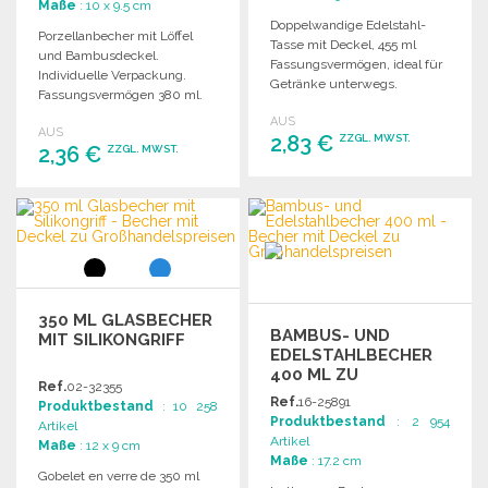
Maße
: 10 x 9.5 cm
Doppelwandige Edelstahl-
Porzellanbecher mit Löffel
Tasse mit Deckel, 455 ml
und Bambusdeckel.
Fassungsvermögen, ideal für
Individuelle Verpackung.
Getränke unterwegs.
Fassungsvermögen 380 ml.
Tampon Druck nicht
AUS
AUS
spülmaschinenfest.
2,83 €
ZZGL. MWST.
2,36 €
ZZGL. MWST.
BESTELLEN
BESTELLEN
Angebot anfordern
Angebot anfordern
350 ML GLASBECHER
BAMBUS- UND
MIT SILIKONGRIFF
EDELSTAHLBECHER
400 ML ZU
Ref.
02-32355
GROSSHANDELSPREISEN
Ref.
16-25891
Produktbestand
: 10 258
Produktbestand
: 2 954
Artikel
Artikel
Maße
: 12 x 9 cm
Maße
: 17.2 cm
Gobelet en verre de 350 ml