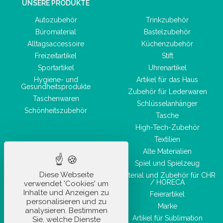
UNSERE PRODUKTE
Autozubehör
Trinkzubehör
Büromaterial
Bastelzubehör
Alltagsaccessoire
Küchenzubehör
Freizeitartikel
Stift
Sportartikel
Uhrenartikel
Hygiene- und
Artikel für das Haus
Gesundheitsprodukte
Zubehör für Lederwaren
Taschenwaren
Schlüsselanhänger
Schönheitszubehör
Tasche
High-Tech-Zubehör
Textilien
Alte Materialien
Spiel und Spielzeug
Diese Webseite
Material und Zubehör für CHR
/ HORECA
verwendet 'Cookies' um
Inhalte und Anzeigen zu
Feierartikel
personalisieren und zu
Marke
analysieren. Bestimmen
Artikel für Sublimation
Sie, welche Dienste