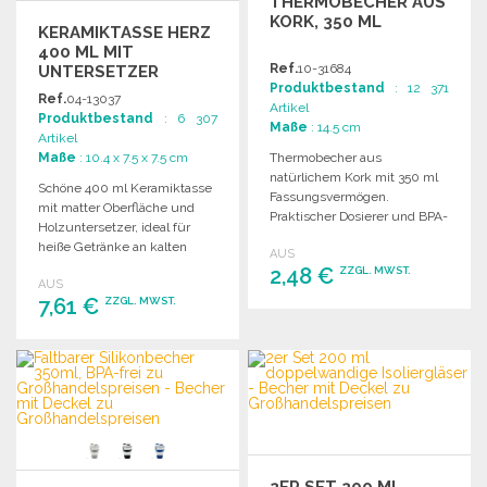
THERMOBECHER AUS
KORK, 350 ML
KERAMIKTASSE HERZ
400 ML MIT
Ref.
10-31684
UNTERSETZER
Produktbestand
: 12 371
Ref.
04-13037
Artikel
Produktbestand
: 6 307
Maße
: 14.5 cm
Artikel
Maße
: 10.4 x 7.5 x 7.5 cm
Thermobecher aus
natürlichem Kork mit 350 ml
Schöne 400 ml Keramiktasse
Fassungsvermögen.
mit matter Oberfläche und
Praktischer Dosierer und BPA-
Holzuntersetzer, ideal für
freier Deckel. Ideal für Büros
heiße Getränke an kalten
AUS
und Tische.
Wintertagen.
2,48 €
ZZGL. MWST.
AUS
Spülmaschinenfest.
7,61 €
ZZGL. MWST.
BESTELLEN
BESTELLEN
Angebot anfordern
Angebot anfordern
2ER SET 200 ML