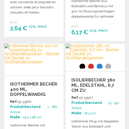
Isothermer Becher aus
avec couvercle et poignée en
Edelstahl und Bambus mit
silicone, idéal pour boissons
400 ml Fassungsvermögen,
chaudes et froides.
doppelwandig für optimale
Temperaturkontrolle.
AUS
AUS
2,64 €
ZZGL. MWST.
6,17 €
ZZGL. MWST.
BESTELLEN
BESTELLEN
Angebot anfordern
Angebot anfordern
ISOLIERBECHER 380
ISOTHERMER BECHER
ML, EDELSTAHL, 6,7
400 ML,
CM ZU
DOPPELWANDIG
GROSSHANDELSPREISEN
Ref.
19-33907
Ref.
19-33186
Produktbestand
: 15 451
Produktbestand
: 1 881
Artikel
Artikel
Maße
: 18.5 cm
Maße
: 19,5 x ø8 cm
Isothermer Mug mit doppelter
Isothermer Becher mit
Wand, aus Edelstahl und