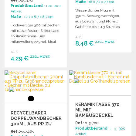
Ref.
04-13857
Maße
: 18 x 7.7 x 7.7 cm
BANDEAU
Produktbestand
: 100 000
Wasserdichter Mug mit
Artikel
350ml Fassungsvermögen,
Maße
: 12.7 x 8.7 x 8.7 cm
aus Edelstahl und PP, hält
Hochwertiger 300 ml Becher
Getränke bis zu 3 Stunden
mit rutschfestem Silikonband,
heiß und 6 Stunden kalt.
spülmaschinen- und
AUS
mikrowellengeeignet. Ideal
8,48 €
ZZGL. MWST.
für vielseitige
AUS
Farbkombinationen.
4,29 €
BESTELLEN
ZZGL. MWST.
Angebot anfordern
BESTELLEN
Angebot anfordern
KERAMIKTASSE 370
ML MIT
RECYCELBARER
BAMBUSDECKEL
DOPPELWANDBECHER
Ref.
10-31708
300ML AUS PP ZU
Produktbestand
: 3 900
GROSSHANDELSPREISEN
Ref.
05-15265
Artikel