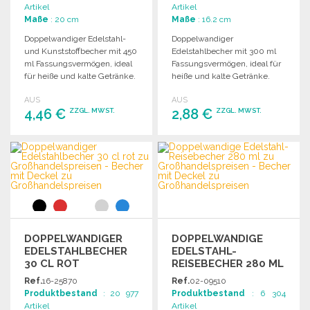
Artikel
Artikel
Maße
: 20 cm
Maße
: 16.2 cm
Doppelwandiger Edelstahl-
Doppelwandiger
und Kunststoffbecher mit 450
Edelstahlbecher mit 300 ml
ml Fassungsvermögen, ideal
Fassungsvermögen, ideal für
für heiße und kalte Getränke.
heiße und kalte Getränke.
Perfekt für den Großhandel.
AUS
AUS
4,46 €
2,88 €
ZZGL. MWST.
ZZGL. MWST.
BESTELLEN
BESTELLEN
Angebot anfordern
Angebot anfordern
DOPPELWANDIGER
DOPPELWANDIGE
EDELSTAHLBECHER
EDELSTAHL-
30 CL ROT
REISEBECHER 280 ML
Ref.
16-25870
Ref.
02-09510
Produktbestand
: 20 977
Produktbestand
: 6 304
Artikel
Artikel