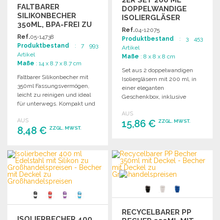
FALTBARER
DOPPELWANDIGE
SILIKONBECHER
ISOLIERGLÄSER
350ML, BPA-FREI ZU
Ref.
04-12075
GROSSHANDELSPREISEN
Ref.
05-14738
Produktbestand
: 3 453
Produktbestand
: 7 993
Artikel
Artikel
Maße
: 8 x 8 x 8 cm
Maße
: 14 x 8.7 x 8.7 cm
Set aus 2 doppelwandigen
Faltbarer Silikonbecher mit
Isoliergläsern mit 200 ml, in
350ml Fassungsvermögen,
einer eleganten
leicht zu reinigen und ideal
Geschenkbox, inklusive
für unterwegs. Kompakt und
Logo-Plakette. Maße: 8 x Ø 8
platzsparend.
AUS
cm.
AUS
15,86 €
ZZGL. MWST.
8,48 €
ZZGL. MWST.
BESTELLEN
BESTELLEN
Angebot anfordern
Angebot anfordern
RECYCELBARER PP
ISOLIERBECHER 400