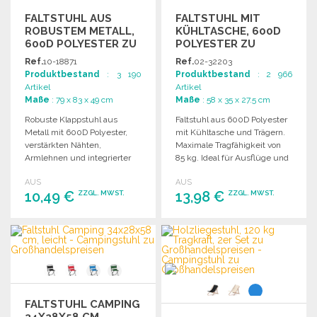
FALTSTUHL AUS
FALTSTUHL MIT
ROBUSTEM METALL,
KÜHLTASCHE, 600D
600D POLYESTER ZU
POLYESTER ZU
GROSSHANDELSPREISEN
GROSSHANDELSPREISEN
Ref.
10-18871
Ref.
02-32203
Produktbestand
: 3 190
Produktbestand
: 2 966
Artikel
Artikel
Maße
: 79 x 83 x 49 cm
Maße
: 58 x 35 x 27.5 cm
Robuste Klappstuhl aus
Faltstuhl aus 600D Polyester
Metall mit 600D Polyester,
mit Kühltasche und Trägern.
verstärkten Nähten,
Maximale Tragfähigkeit von
Armlehnen und integrierter
85 kg. Ideal für Ausflüge und
Getränkehalterung. Inklusive
Picknicks.
AUS
AUS
Tragetasche.
10,49 €
13,98 €
ZZGL. MWST.
ZZGL. MWST.
BESTELLEN
BESTELLEN
Angebot anfordern
Angebot anfordern
FALTSTUHL CAMPING
34X28X58 CM,