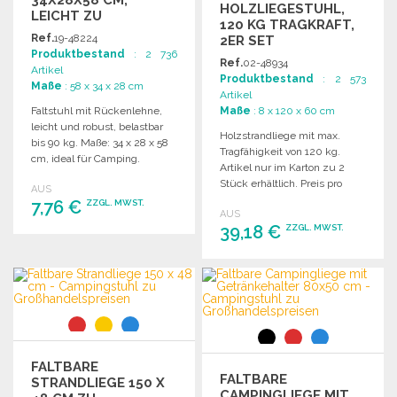
HOLZLIEGESTUHL,
LEICHT ZU
120 KG TRAGKRAFT,
GROSSHANDELSPREISEN
Ref.
19-48224
2ER SET
Produktbestand
: 2 736
Ref.
02-48934
Artikel
Produktbestand
: 2 573
Maße
: 58 x 34 x 28 cm
Artikel
Faltstuhl mit Rückenlehne,
Maße
: 8 x 120 x 60 cm
leicht und robust, belastbar
Holzstrandliege mit max.
bis 90 kg. Maße: 34 x 28 x 58
Tragfähigkeit von 120 kg.
cm, ideal für Camping.
Artikel nur im Karton zu 2
Stück erhältlich. Preis pro
AUS
Stück.
7,76 €
ZZGL. MWST.
AUS
39,18 €
ZZGL. MWST.
BESTELLEN
BESTELLEN
Angebot anfordern
Angebot anfordern
FALTBARE
FALTBARE
STRANDLIEGE 150 X
CAMPINGLIEGE MIT