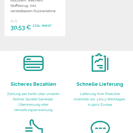
robustem, weichem
Stoffbezug. Inkl.
verstellbarem Rückenlehne
und 4 Positionen für
AUS
optimalen Komfort.
30,53 €
ZZGL. MWST.
BESTELLEN
Angebot anfordern
Sicheres Bezahlen
Schnelle Lieferung
Zahlung per Karte über unseren
Lieferung Ihrer Produkte
Partner Société Générale,
innerhalb von 3 bis 5 Werktagen,
Überweisung oder
in ganz Europa
Verwaltungsanweisung