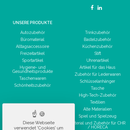
UNSERE PRODUKTE
Autozubehör
Trinkzubehör
Büromaterial
Bastelzubehör
Alltagsaccessoire
Küchenzubehör
Freizeitartikel
Stift
Sportartikel
Uhrenartikel
Hygiene- und
Artikel für das Haus
Gesundheitsprodukte
Zubehör für Lederwaren
Taschenwaren
Schlüsselanhänger
Schönheitszubehör
Tasche
High-Tech-Zubehör
Textilien
Alte Materialien
Spiel und Spielzeug
Diese Webseite
Material und Zubehör für CHR
/ HORECA
verwendet 'Cookies' um