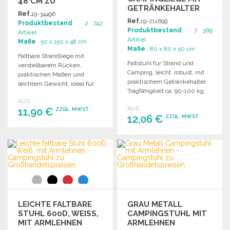
48 CM ZU
GETRÄNKEHALTER
GROSSHANDELSPREISEN
Ref.
19-34496
80X50 CM ZU
Ref.
19-211699
Produktbestand
: 2 742
GROSSHANDELSPREISEN
Produktbestand
: 7 369
Artikel
Artikel
Maße
: 50 x 150 x 48 cm
Maße
: 80 x 80 x 50 cm
Faltbare Strandliege mit
Faltstuhl für Strand und
verstellbarem Rücken,
Camping, leicht, robust, mit
praktischen Maßen und
praktischem Getränkehalter.
leichtem Gewicht, ideal für
Tragfähigkeit ca. 90-100 kg,
den Einsatz am Strand.
inklusive Tragetasche.
AUS
AUS
11,90 €
ZZGL. MWST.
12,06 €
ZZGL. MWST.
BESTELLEN
BESTELLEN
Angebot anfordern
Angebot anfordern
LEICHTE FALTBARE
GRAU METALL
STUHL 600D, WEISS, M
CAMPINGSTUHL MIT
IT ARMLEHNEN
ARMLEHNEN