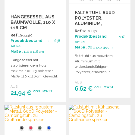
FALTSTUHL 600D
HÄNGESESSEL AUS
POLYESTER,
BAUMWOLLE, 110 X
ALUMINIUM,
116 CM
FARBENFROH ZU
Ref.
10-18872
GROSSHANDELSPREISEN
Ref.
19-33310
Produktbestand
: 537
Produktbestand
: 638
Artikel
Artikel
Maße
: 70 x 45 x 45 cm
Maße
: 110 x 116 cm
Faltstuhl aus robustem
Hängesessel mit
Aluminium mit
stabilisierendem Holz,
widerstandsfähigem
maximal 100 kg belastbar.
Polyester, erhältlich in
Maße: 110 x 116 cm, Gewicht:
verschiedenen Farben,
2,2 kg. Verpackungseinheit:
AUS
inklusive individueller
AUS
4.
6,62 €
ZZGL. MWST.
Tragetasche und
21,94 €
ZZGL. MWST.
verstellbarem Zubehör.
BESTELLEN
BESTELLEN
Angebot anfordern
Angebot anfordern