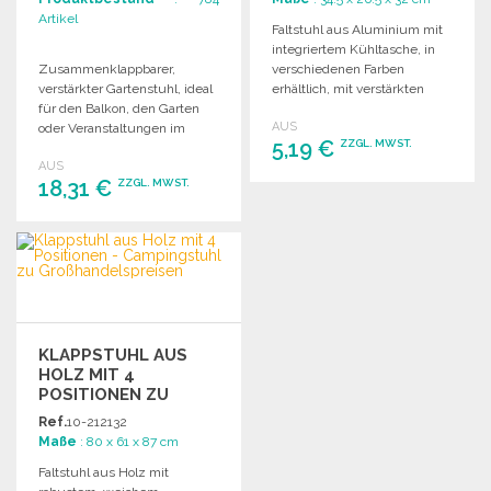
Artikel
Faltstuhl aus Aluminium mit
integriertem Kühltasche, in
Zusammenklappbarer,
verschiedenen Farben
verstärkter Gartenstuhl, ideal
erhältlich, mit verstärkten
für den Balkon, den Garten
Nähten und praktischen
AUS
oder Veranstaltungen im
Tragegriffen.
5,19 €
ZZGL. MWST.
Freien. Leicht zu
AUS
transportieren und zu
18,31 €
ZZGL. MWST.
verstauen.
BESTELLEN
Angebot anfordern
BESTELLEN
Angebot anfordern
KLAPPSTUHL AUS
HOLZ MIT 4
POSITIONEN ZU
GROSSHANDELSPREISEN
Ref.
10-212132
Maße
: 80 x 61 x 87 cm
Faltstuhl aus Holz mit