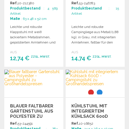
Ref.
10-212380
Ref.
53-246783
Produktbestand
: 4 569
Produktbestand
: 15
Artikel
Artikel
Maße
: 63 x 48 x 52 cm
Leichte und robuste
Leichte und robuste
Klappstuhl mit weiß
Campingliege aus Metall (1,88
lackiertem Metallrahmen,
kg), in Grau, mit integrierten
gepolsterten Armlehnen und
Armlehnen, faltbar für den
Kopfstütze, in vielen Farben
Transport; kaufen Sie im
AUS
AUS
erhältlich.
Großhandel für Ihre Strand-
12,74 €
14,74 €
ZZGL. MWST.
ZZGL. MWST.
und Angelausflüge.
BESTELLEN
BESTELLEN
Angebot anfordern
Angebot anfordern
BLAUER FALTBARER
KÜHLSTUHL MIT
GARTENSTUHL AUS
INTEGRIERTEM
POLYESTER ZU
KÜHLSACK 600D
GROSSHANDELSPREISEN
Ref.
53-244591
Ref.
10-16852
Produktbestand
: 784
Maße
: 34.5 x 26.5 x 32 cm