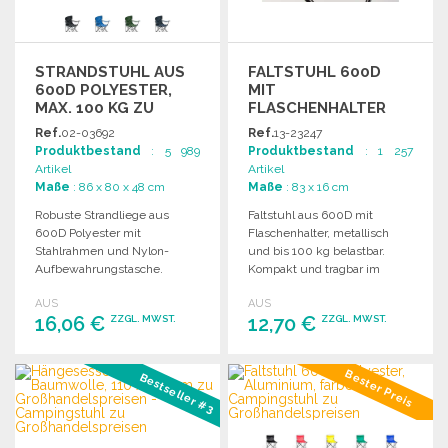
STRANDSTUHL AUS
FALTSTUHL 600D
600D POLYESTER,
MIT
MAX. 100 KG ZU
FLASCHENHALTER
GROSSHANDELSPREISEN
520X520X830 MM
Ref.
02-03692
Ref.
13-23247
Produktbestand
: 5 989
Produktbestand
: 1 257
Artikel
Artikel
Maße
: 86 x 80 x 48 cm
Maße
: 83 x 16 cm
Robuste Strandliege aus
Faltstuhl aus 600D mit
600D Polyester mit
Flaschenhalter, metallisch
Stahlrahmen und Nylon-
und bis 100 kg belastbar.
Aufbewahrungstasche.
Kompakt und tragbar im
Maximalgewicht 100 kg. Ideal
praktischen Sack.
AUS
AUS
für den Außenbereich.
16,06 €
12,70 €
ZZGL. MWST.
ZZGL. MWST.
BESTELLEN
BESTELLEN
Bester Preis
Bestseller #3
Angebot anfordern
Angebot anfordern