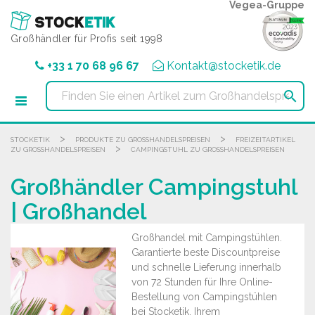
Cookie-Einstellungen
Vegea-Gruppe
Großhändler für Profis seit 1998
+33 1 70 68 96 67
Kontakt@stocketik.de

>
>
STOCKETIK
PRODUKTE ZU GROSSHANDELSPREISEN
FREIZEITARTIKEL
>
ZU GROSSHANDELSPREISEN
CAMPINGSTUHL ZU GROSSHANDELSPREISEN
Großhändler Campingstuhl
| Großhandel
Großhandel mit Campingstühlen.
Garantierte beste Discountpreise
und schnelle Lieferung innerhalb
von 72 Stunden für Ihre Online-
Bestellung von Campingstühlen
bei Stocketik, Ihrem