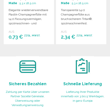
GROSSHANDELSPREISEN
GROSSHANDELSPREISEN
Maße
: 5.3 x 18.5 cm
Maße
: 5.3 x 18.5 cm
Elegante wiederverwendbare
Transparente 14 cl
Plastik-Champagnerflöte mit
Champagnerflöte aus
14 cl Fassungsvermögen,
bruchsicherem Tritan®,
spülmaschinen- und
spülmaschinenfest.
mikrowellengeeignet.
Lieferung in Kartons mit 100
AUS
AUS
Erhältlich in Weiß und
Einzelverpackungen.
0,73 €
2,34 €
ZZGL. MWST.
ZZGL. MWST.
transparent.
BESTELLEN
BESTELLEN
Angebot anfordern
Angebot anfordern
Sicheres Bezahlen
Schnelle Lieferung
Zahlung per Karte über unseren
Lieferung Ihrer Produkte
Partner Société Générale,
innerhalb von 3 bis 5 Werktagen,
Überweisung oder
in ganz Europa
Verwaltungsanweisung