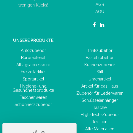
AGB
wenigen Klicks!
AGU
UNSERE PRODUKTE
Autozubehör
Trinkzubehör
Büromaterial
Bastelzubehör
Alltagsaccessoire
Küchenzubehör
Freizeitartikel
Stift
Sportartikel
Uhrenartikel
Hygiene- und
Artikel für das Haus
Gesundheitsprodukte
Zubehör für Lederwaren
Taschenwaren
Schlüsselanhänger
Schönheitszubehör
Tasche
High-Tech-Zubehör
Textilien
Alte Materialien