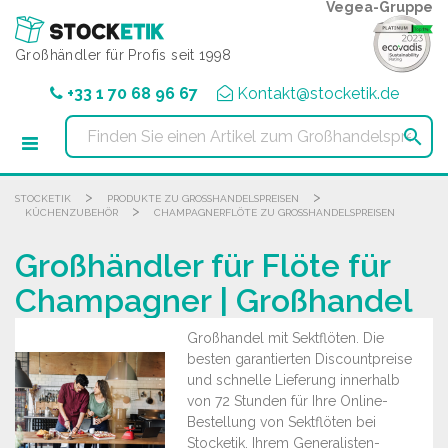
Cookie-Einstellungen
Vegea-Gruppe
Großhändler für Profis seit 1998
+33 1 70 68 96 67
Kontakt@stocketik.de

>
>
STOCKETIK
PRODUKTE ZU GROSSHANDELSPREISEN
>
KÜCHENZUBEHÖR
CHAMPAGNERFLÖTE ZU GROSSHANDELSPREISEN
Großhändler für Flöte für
Champagner | Großhandel
Großhandel mit Sektflöten. Die
besten garantierten Discountpreise
und schnelle Lieferung innerhalb
von 72 Stunden für Ihre Online-
Bestellung von Sektflöten bei
Stocketik, Ihrem Generalisten-