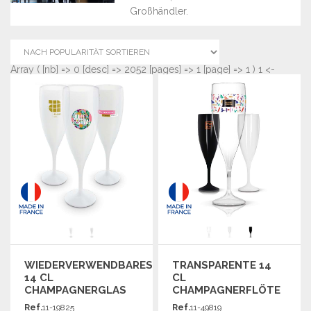
Großhändler.
Array ( [nb] => 0 [desc] => 2052 [pages] => 1 [page] => 1 ) 1 <-
WIEDERVERWENDBARES
TRANSPARENTE 14
14 CL
CL
CHAMPAGNERGLAS
CHAMPAGNERFLÖTE
AUS KUNSTSTOFF ZU
AUS TRITAN ZU
Ref.
11-19825
Ref.
11-49819