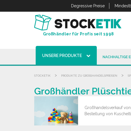
Cookie-Einstellungen
Degressive Preise
Mindestb
Großhändler für Profis seit 1998
UNSERE PRODUKTE
NACHHALTIGE 
>
>
STOCKETIK
PRODUKTE ZU GROSSHANDELSPREISEN
S
Großhändler Plüschti
Großhandelsverkauf von K
Bestellung von Kuschelti