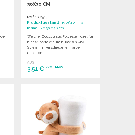
30X30 CM
Ref.
16-25156
Produktbestand
: 19 264 Artikel
Maße
: 7 x 30 x 30 cm
nder
Weicher Doudou aus Polyester, ideal für
.
Kinder, perfekt zum Kuscheln und
Spielen, in verschiedenen Farben
erhältlich.
AUS
3,51 €
ZZGL. MWST.
BESTELLEN
Angebot anfordern