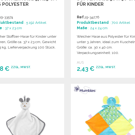
S POLYESTER
FÜR KINDER
19-33574
Ref.
19-34276
duktbestand
: 5 192 Artikel
Produktbestand
: 700 Artikel
e
: 37 x 23 cm
Maße
: 24 x 24 cm
er Stofftier-Hase für Kinder unter
Weicher Hase aus Polyester für Ki
ren, Größe ca. 37 x 23 cm, Gewicht
unter 3 Jahren, ideal zum Kuscheln
9 kg, Lieferverpackung 100 Stück.
Größe: ca. 30 x 40 cm.
Verpackungseinheit: 100.
AUS
98 €
2,43 €
ZZGL. MWST.
ZZGL. MWST.
BESTELLEN
BESTELLEN
Angebot anfordern
Angebot anfordern