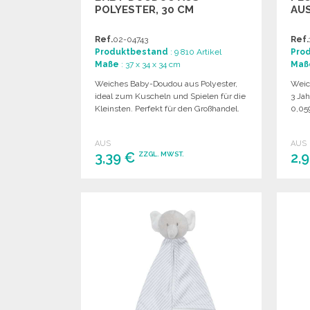
POLYESTER, 30 CM
AU
Ref.
02-04743
Ref.
Produktbestand
: 9 810 Artikel
Pro
Maße
: 37 x 34 x 34 cm
Maß
Weiches Baby-Doudou aus Polyester,
Weich
ideal zum Kuscheln und Spielen für die
3 Jah
Kleinsten. Perfekt für den Großhandel.
0,05
AUS
AUS
3,39 €
2,
ZZGL. MWST.
BESTELLEN
Angebot anfordern