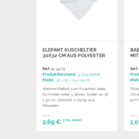
ELEFANT KUSCHELTIER
BAB
30X32 CM AUS POLYESTER
MI
Ref.
19-34275
Ref.
Produktbestand
: 3 004 Artikel
Pro
Maße
: 30 x 32 / 24 x 24 cm
Maß
Weicher Elefant zum Kuscheln, ideal
Plüs
für Kinder unter 3 Jahren. Größe: ca. 30
mit 
x 32 cm, Gewicht: 0,05 kg, aus
g/m²,
Polyester.
AUS
AUS
2,69 €
1,
ZZGL. MWST.
BESTELLEN