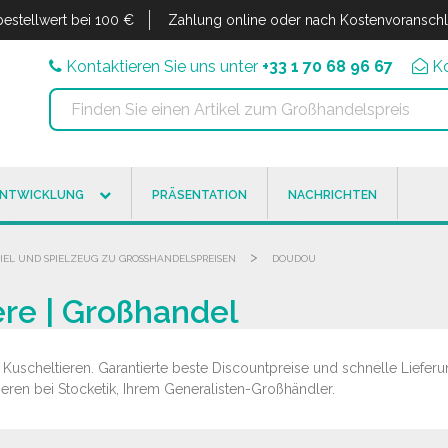
estellwert bei 100 €
Zahlung online oder nach Kostenvoransch
Kontaktieren Sie uns unter
+33 1 70 68 96 67
K
ENTWICKLUNG
PRÄSENTATION
NACHRICHTEN
>
PIEL UND SPIELZEUG ZU GROSSHANDELSPREISEN
DOUDOU
ere | Großhandel
uscheltieren. Garantierte beste Discountpreise und schnelle Lieferun
eren bei Stocketik, Ihrem Generalisten-Großhändler.