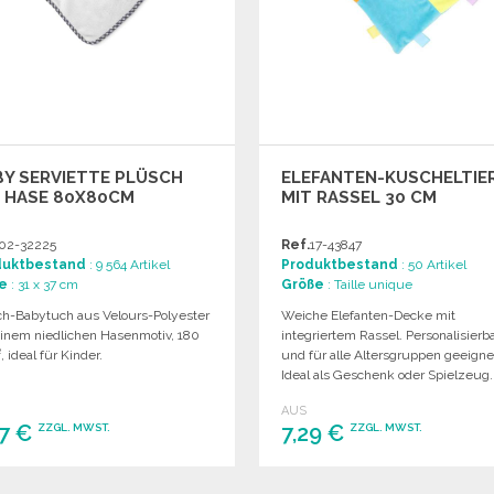
Y SERVIETTE PLÜSCH
ELEFANTEN-KUSCHELTIE
T HASE 80X80CM
MIT RASSEL 30 CM
02-32225
Ref.
17-43847
duktbestand
: 9 564 Artikel
Produktbestand
: 50 Artikel
e
: 31 x 37 cm
Größe
: Taille unique
ch-Babytuch aus Velours-Polyester
Weiche Elefanten-Decke mit
einem niedlichen Hasenmotiv, 180
integriertem Rassel. Personalisierb
 ideal für Kinder.
und für alle Altersgruppen geeigne
Ideal als Geschenk oder Spielzeug.
AUS
07 €
7,29 €
ZZGL. MWST.
ZZGL. MWST.
BESTELLEN
BESTELLEN