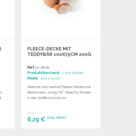
R
FLEECE-DECKE MIT
TEDDYBÄR 100X75CM 200G
Ref.
10-18161
Produktbestand
: 1 700 Artikel
Maße
: 100 x 75 cm
Weiche und warme Fleece-Decke mit
ar
Bärenmotiv, 200g/m², ideal für Kinder
t.
in der Größe 100x75 cm.
AUS
6,29 €
ZZGL. MWST.
BESTELLEN