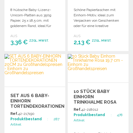
8 hübsche Baby-Lizenz-
Schöne Papiertaschen mit
Unicorn-Platten aus 350g
Einhorn-Motiv, ideal zum
Papier, 25 x 18,5 cm, mit
Verpacken von Geschenken
goldenem Rand, ideal für
oder für eine kreative
Kinderfeiern.
Partygestaltung. Maße: 15x21
AUS
AUS
cm.
3,36 €
2,13 €
ZZGL. MWST.
ZZGL. MWST.
BESTELLEN
BESTELLEN
Angebot anfordern
Angebot anfordern
10 STÜCK BABY
SET AUS 6 BABY-
EINHORN
EINHORN
TRINKHALME ROSA
TORTENDEKORATIONEN
19,7 CM ZU
Ref.
42-218012
20CM ZU
GROSSHANDELSPREISEN
Ref.
42-217190
Produktbestand
: 478
GROSSHANDELSPREISEN
Produktbestand
: 287
Artikel
Artikel