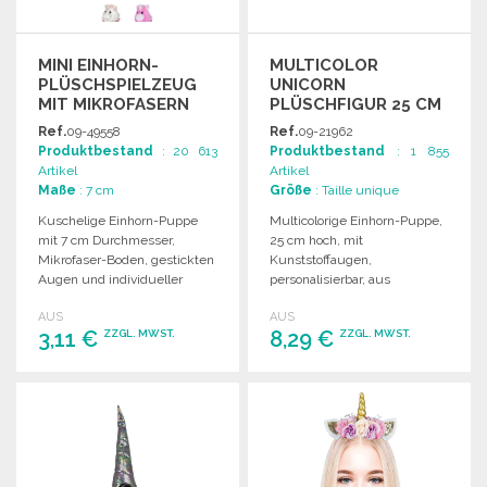
MINI EINHORN-
MULTICOLOR
PLÜSCHSPIELZEUG
UNICORN
MIT MIKROFASERN
PLÜSCHFIGUR 25 CM
ZU
Ref.
09-49558
Ref.
09-21962
GROSSHANDELSPREISEN
Produktbestand
: 20 613
Produktbestand
: 1 855
Artikel
Artikel
Maße
: 7 cm
Größe
: Taille unique
Kuschelige Einhorn-Puppe
Multicolorige Einhorn-Puppe,
mit 7 cm Durchmesser,
25 cm hoch, mit
Mikrofaser-Boden, gestickten
Kunststoffaugen,
Augen und individueller
personalisierbar, aus
Etikettierung. Ideal für Kinder
Polyester, geeignet für Kinder
AUS
AUS
unter 3 Jahren.
unter 3 Jahren.
3,11 €
8,29 €
ZZGL. MWST.
ZZGL. MWST.
BESTELLEN
BESTELLEN
Angebot anfordern
Angebot anfordern