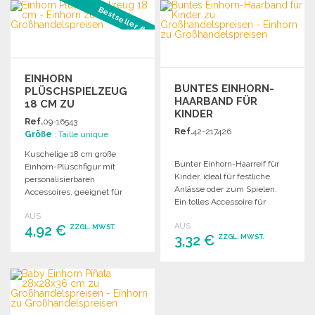
BESTELLEN
BESTELLEN
Bestseller #1
Angebot anfordern
Angebot anfordern
EINHORN
BUNTES EINHORN-
PLÜSCHSPIELZEUG
HAARBAND FÜR
18 CM ZU
KINDER
GROSSHANDELSPREISEN
Ref.
09-16543
Ref.
42-217426
Größe
: Taille unique
Kuschelige 18 cm große
Bunter Einhorn-Haarreif für
Einhorn-Plüschfigur mit
Kinder, ideal für festliche
personalisierbaren
Anlässe oder zum Spielen.
Accessoires, geeignet für
Ein tolles Accessoire für
Kinder unter 3 Jahren und
kleine Einhorn-Fans.
AUS
konform mit EN 71.
AUS
4,92 €
ZZGL. MWST.
3,32 €
ZZGL. MWST.
BESTELLEN
BESTELLEN
Angebot anfordern
Angebot anfordern