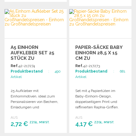
BESTELLEN
BESTELLEN
Angebot anfordern
Angebot anfordern
A5 EINHORN
PAPIER-SÄCKE BABY
AUFKLEBER SET 25
EINHORN 28,5 X 15
STÜCK ZU
CM ZU
GROSSHANDELSPREISEN
GROSSHANDELSPREISEN
Ref.
42-217274
Ref.
42-217273
Produktbestand
: 490
Produktbestand
: 681
Artikel
Artikel
25 Aufkleber mit
Set mit 4 Papiertüten im
Einhornmotiven, ideal zum
Baby-Einhorn-Design,
Personalisieren von Bechern,
doppelseitigem Print und
Einladungen und
raffinierten Raphia-Griffen.
Dekorationen für eine
Ideal für Geschenke oder
AUS
AUS
fantastische Einhornparty!
Überraschungen.
2,72 €
4,17 €
ZZGL. MWST.
ZZGL. MWST.