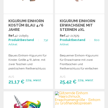
KIGURUMI EINHORN
KIGURUMI EINHORN
KOSTÜM BLAU 4/6
ERWACHSENE MIT
JAHRE
STERNEN 2XL
Ref.
42-216563
Ref.
42-217979
Produktbestand
: 732
Produktbestand
: 600
Artikel
Artikel
Blaues Einhorn-Kigurumi für
Bequemer Einhorn-Kigurumi
Kinder, Größe 4/6 Jahre, mit
für Erwachsene mit zwei
zwei Taschen und
Fronttaschen und
praktischem Reißverschluss
Reißverschluss für einfachen
für Toilettenbesuche.
Toilettenzugang. Aus
AUS
AUS
Weiches Material.
weichem Plüschmaterial
21,17 €
25,42 €
ZZGL. MWST.
ZZGL. MWST.
gefertigt.
BESTELLEN
BESTELLEN
Angebot anfordern
Angebot anfordern