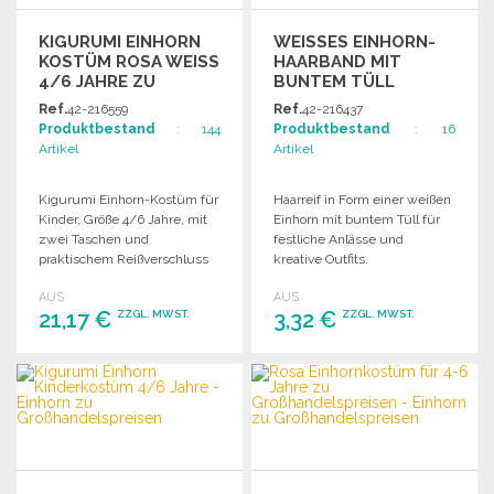
KIGURUMI EINHORN
WEISSES EINHORN-H
KOSTÜM ROSA WEISS 4
AARBAND MIT B
/6 JAHRE ZU G
UNTEM TÜLL
ROSSHANDELSPREISEN
Ref.
42-216559
Ref.
42-216437
Produktbestand
: 144
Produktbestand
: 16
Artikel
Artikel
Kigurumi Einhorn-Kostüm für
Haarreif in Form einer weißen
Kinder, Größe 4/6 Jahre, mit
Einhorn mit buntem Tüll für
zwei Taschen und
festliche Anlässe und
praktischem Reißverschluss
kreative Outfits.
für Toilettengang. Sehr weich!
AUS
AUS
21,17 €
3,32 €
ZZGL. MWST.
ZZGL. MWST.
BESTELLEN
BESTELLEN
Angebot anfordern
Angebot anfordern