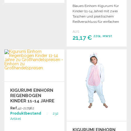
Blaues Einhorn-Kigurumi für
BESTELLEN
Kinder (11-14 Jahre) mit zwei
Angebot anfordern
Taschen und praktischem
Reißverschluss für einfachen
Toilettengang. Weiche
AUS
Plüschmaterial.
21,17 €
ZZGL. MWST.
BESTELLEN
Angebot anfordern
KIGURUMI EINHORN
REGENBOGEN
KINDER 11-14 JAHRE
ZU
Ref.
42-217982
GROSSHANDELSPREISEN
Produktbestand
: 232
Artikel
KIGURUMI EINHORN