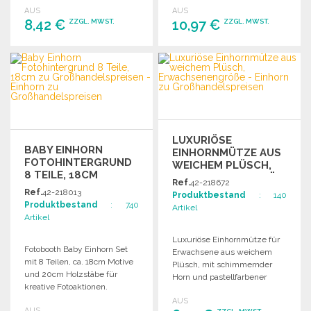
AUS
AUS
8,42 €
10,97 €
ZZGL. MWST.
ZZGL. MWST.
BESTELLEN
BESTELLEN
Angebot anfordern
Angebot anfordern
LUXURIÖSE
BABY EINHORN
EINHORNMÜTZE AUS
FOTOHINTERGRUND
WEICHEM PLÜSCH,
8 TEILE, 18CM
ERWACHSENENGRÖSSE Z
Ref.
42-218672
U G
Ref.
42-218013
Produktbestand
: 140
ROSSHANDELSPREISEN
Produktbestand
: 740
Artikel
Artikel
Luxuriöse Einhornmütze für
Fotobooth Baby Einhorn Set
Erwachsene aus weichem
mit 8 Teilen, ca. 18cm Motive
Plüsch, mit schimmernder
und 20cm Holzstäbe für
Horn und pastellfarbener
kreative Fotoaktionen.
Mähne, voll gefüttert.
AUS
AUS