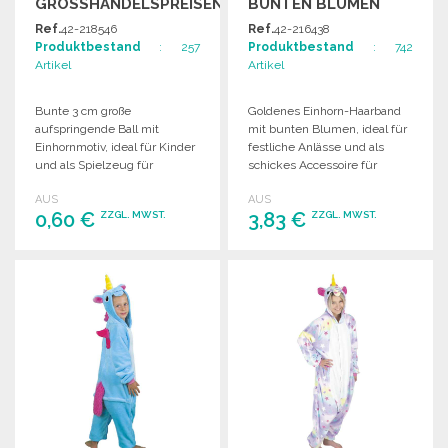
GROSSHANDELSPREISEN
BUNTEN BLUMEN
Ref.
42-218546
Ref.
42-216438
Produktbestand
: 257
Produktbestand
: 742
Artikel
Artikel
Bunte 3 cm große
Goldenes Einhorn-Haarband
aufspringende Ball mit
mit bunten Blumen, ideal für
Einhornmotiv, ideal für Kinder
festliche Anlässe und als
und als Spielzeug für
schickes Accessoire für
verschiedene Anlässe.
Kinder und Erwachsene.
AUS
AUS
0,60 €
3,83 €
ZZGL. MWST.
ZZGL. MWST.
BESTELLEN
BESTELLEN
Angebot anfordern
Angebot anfordern