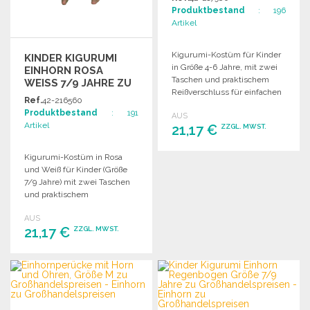
Produktbestand
: 196
Artikel
Kigurumi-Kostüm für Kinder
KINDER KIGURUMI
in Größe 4-6 Jahre, mit zwei
EINHORN ROSA
Taschen und praktischem
WEISS 7/9 JAHRE ZU G
Reißverschluss für einfachen
ROSSHANDELSPREISEN
Ref.
42-216560
Toilettengang. Weicher
Produktbestand
: 191
AUS
Plüschstoff.
Artikel
21,17 €
ZZGL. MWST.
Kigurumi-Kostüm in Rosa
BESTELLEN
und Weiß für Kinder (Größe
Angebot anfordern
7/9 Jahre) mit zwei Taschen
und praktischem
Reißverschluss für
AUS
Toilettengang.
21,17 €
ZZGL. MWST.
BESTELLEN
Angebot anfordern