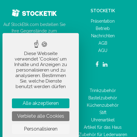
STOCKETIK
Präsentation
Auf StockEtik.com bestellen Sie
Betrieb
Ihre Gegenstände zum
Nachrichten
Großhandelspreis mit nur
AGB
wenigen Klicks!
AGU
Diese Webseite
verwendet 'Cookies' um
Inhalte und Anzeigen zu
personalisieren und zu
analysieren. Bestimmen
UNSERE PRODUKTE
Sie, welche Dienste
benutzt werden dürfen
Autozubehör
Trinkzubehör
Büromaterial
Bastelzubehör
Alle akzeptieren
Alltagsaccessoire
Küchenzubehör
Freizeitartikel
Stift
Verbiete alle Cookies
Sportartikel
Uhrenartikel
Hygiene- und
Artikel für das Haus
Personalisieren
Gesundheitsprodukte
Zubehör für Lederwaren