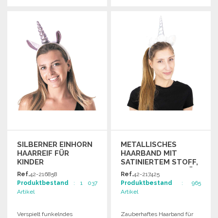
BESTELLEN
BESTELLEN
Angebot anfordern
Angebot anfordern
SILBERNER EINHORN
METALLISCHES
HAARREIF FÜR
HAARBAND MIT
KINDER
SATINIERTEM STOFF,
ERWACHSENENGRÖSSE
Ref.
42-216858
Ref.
42-217425
Produktbestand
: 1 037
Produktbestand
: 965
Artikel
Artikel
Verspielt funkelndes
Zauberhaftes Haarband für