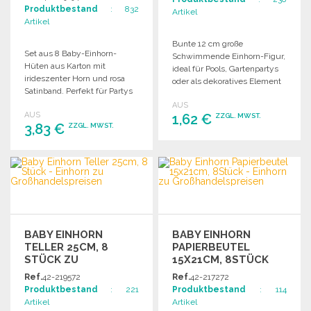
Produktbestand
: 832
Artikel
Artikel
Bunte 12 cm große
Set aus 8 Baby-Einhorn-
Schwimmende Einhorn-Figur,
Hüten aus Karton mit
ideal für Pools, Gartenpartys
irideszenter Horn und rosa
oder als dekoratives Element
Satinband. Perfekt für Partys
im Wasser.
und Feiern.
AUS
AUS
1,62 €
ZZGL. MWST.
3,83 €
ZZGL. MWST.
BESTELLEN
BESTELLEN
Angebot anfordern
Angebot anfordern
BABY EINHORN
BABY EINHORN
TELLER 25CM, 8
PAPIERBEUTEL
STÜCK ZU
15X21CM, 8STÜCK
GROSSHANDELSPREISEN
Ref.
42-219572
Ref.
42-217272
Produktbestand
: 221
Produktbestand
: 114
Artikel
Artikel