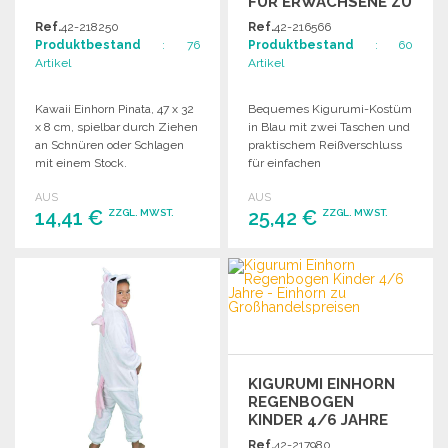
FÜR ERWACHSENE ZU
GROSSHANDELSPREISEN
Ref.
42-218250
Ref.
42-216566
Produktbestand
: 76
Produktbestand
: 60
Artikel
Artikel
Kawaii Einhorn Pinata, 47 x 32
Bequemes Kigurumi-Kostüm
x 8 cm, spielbar durch Ziehen
in Blau mit zwei Taschen und
an Schnüren oder Schlagen
praktischem Reißverschluss
mit einem Stock.
für einfachen
Toilettenzugang. Hergestellt
AUS
AUS
aus weichem Plüsch.
14,41 €
25,42 €
ZZGL. MWST.
ZZGL. MWST.
BESTELLEN
BESTELLEN
Angebot anfordern
Angebot anfordern
KIGURUMI EINHORN
REGENBOGEN
KINDER 4/6 JAHRE
Ref.
42-217980