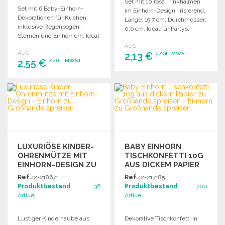
Set mit 10 rosa Trinkhalmen
Set mit 6 Baby-Einhorn-
im Einhorn-Design, irisierend,
Dekorationen für Kuchen,
Länge: 19,7 cm, Durchmesser:
inklusive Regenbogen,
0,6 cm. Ideal für Partys.
Sternen und Einhörnern. Ideal
für Kindergeburtstage und
AUS
AUS
Feiern.
2,13 €
ZZGL. MWST.
2,55 €
ZZGL. MWST.
BESTELLEN
BESTELLEN
Angebot anfordern
Angebot anfordern
LUXURIÖSE KINDER-
BABY EINHORN
OHRENMÜTZE MIT
TISCHKONFETTI 10G
EINHORN-DESIGN ZU
AUS DICKEM PAPIER
GROSSHANDELSPREISEN
Ref.
42-218671
Ref.
42-217185
Produktbestand
: 36
Produktbestand
: 700
Artikel
Artikel
Lustiger Kinderhaube aus
Dekorative Tischkonfetti in