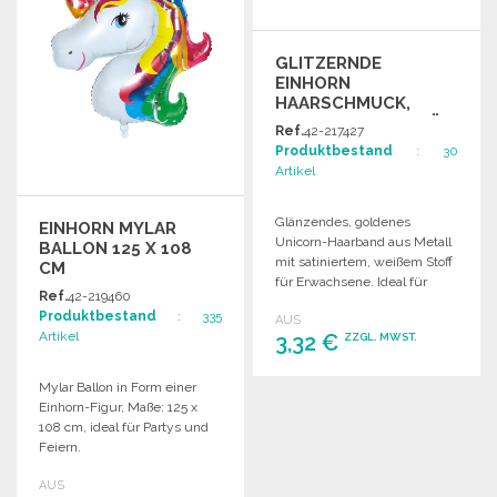
GLITZERNDE
EINHORN
HAARSCHMUCK,
ERWACHSENENGRÖSSE
Ref.
42-217427
Produktbestand
: 30
Artikel
Glänzendes, goldenes
EINHORN MYLAR
Unicorn-Haarband aus Metall
BALLON 125 X 108
mit satiniertem, weißem Stoff
CM
für Erwachsene. Ideal für
Ref.
42-219460
Partys und besondere
Produktbestand
: 335
AUS
Anlässe.
Artikel
3,32 €
ZZGL. MWST.
Mylar Ballon in Form einer
BESTELLEN
Einhorn-Figur, Maße: 125 x
Angebot anfordern
108 cm, ideal für Partys und
Feiern.
AUS