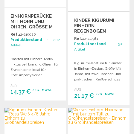
EINHORNPERÜCKE
KINDER KIGURUMI
MIT HORN UND
EINHORN
OHREN, GRÖSSE M Z
REGENBOGEN
U G
Ref.
42-219026
GRÖSSE 7/9 JAHRE Z
ROSSHANDELSPREISEN
Ref.
42-217981
Produktbestand
: 202
U G
Produktbestand
: 348
Artikel
ROSSHANDELSPREISEN
Artikel
Haarteil mit Einhorn-Motiv,
Kigurumi-Kostüm für Kinder
inklusive Horn und Ohren, für
in Einhorn-Design, Größe 7/9
Erwachsene. Ideal für
Jahre, mit zwei Taschen und
Kostümpartys oder
praktischem Reißverschluss
thematische Veranstaltungen.
für den Toilettengang.
AUS
AUS
14,37 €
ZZGL. MWST.
21,17 €
ZZGL. MWST.
BESTELLEN
BESTELLEN
Angebot anfordern
Angebot anfordern