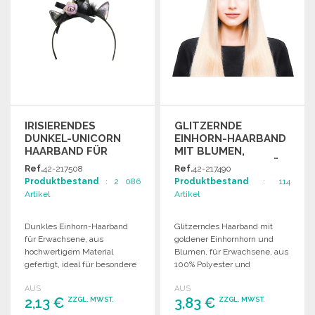
IRISIERENDES
GLITZERNDE
DUNKEL-UNICORN
EINHORN-HAARBAND
HAARBAND FÜR
MIT BLUMEN,
ERWACHSENE ZU
ERWACHSENENGRÖSSE Z
Ref.
42-217508
Ref.
42-217490
GROSSHANDELSPREISEN
U G
Produktbestand
: 2 086
Produktbestand
: 114
ROSSHANDELSPREISEN
Artikel
Artikel
Dunkles Einhorn-Haarband
Glitzerndes Haarband mit
für Erwachsene, aus
goldener Einhornhorn und
hochwertigem Material
Blumen, für Erwachsene, aus
gefertigt, ideal für besondere
100% Polyester und
Anlässe oder stylische Outfits.
Kunststoff-Pailletten
AUS
AUS
gefertigt.
2,13 €
3,83 €
ZZGL. MWST.
ZZGL. MWST.