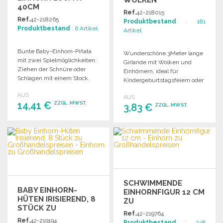
WOLKEN
40CM
Ref.
42-218015
Ref.
42-218265
Produktbestand
: 181
Produktbestand
: 6 Artikel
Artikel
Bunte Baby-Einhorn-Piñata
Wunderschöne 3Meter lange
mit zwei Spielmöglichkeiten:
Girlande mit Wolken und
Ziehen der Schnüre oder
Einhörnern, ideal für
Schlagen mit einem Stock.
Kindergeburtstagsfeiern oder
Maße: 28cm x 10cm x 40cm.
Dekorationen.
AUS
AUS
14,41 €
ZZGL. MWST.
3,83 €
ZZGL. MWST.
BESTELLEN
BESTELLEN
Angebot anfordern
Angebot anfordern
SCHWIMMENDE
BABY EINHORN-
EINHORNFIGUR 12 CM
HÜTEN IRISIEREND, 8
ZU
STÜCK ZU
GROSSHANDELSPREISEN
Ref.
42-219764
GROSSHANDELSPREISEN
Ref.
42-219194
Produktbestand
: 238