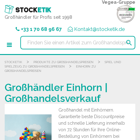
Cookie-Einstellungen
Vegea-Gruppe
Großhändler für Profis seit 1998
+33 1 70 68 96 67
Kontakt@stocketik.de

>
>
STOCKETIK
PRODUKTE ZU GROSSHANDELSPREISEN
SPIEL UND
>
SPIELZEUG ZU GROSSHANDELSPREISEN
EINHORN ZU
GROSSHANDELSPREISEN
Großhändler Einhorn |
Großhandelsverkauf
Großhandel mit Einhörnern.
Garantierte beste Discountpreise
und schnelle Lieferung innerhalb
von 72 Stunden für Ihre Online-
Bestellung von Einhörnern bei