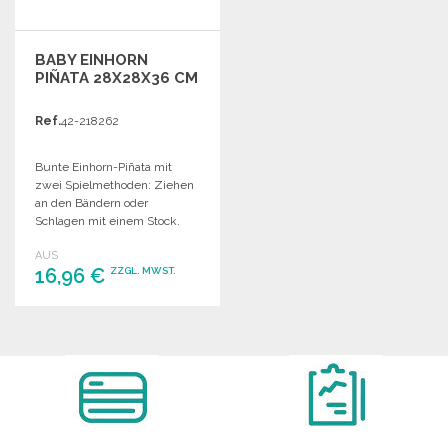
BABY EINHORN
PIÑATA 28X28X36 CM
Ref.
42-218262
Bunte Einhorn-Piñata mit
zwei Spielmethoden: Ziehen
an den Bändern oder
Schlagen mit einem Stock.
Maße: 28 x 28 x 36 cm.
AUS
16,96 €
ZZGL. MWST.
BESTELLEN
Angebot anfordern