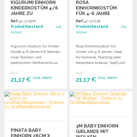
KIGURUMI EINHORN
ROSA
KINDERKOSTÜM 4/6
EINHORNKOSTÜM
JAHRE ZU
FÜR 4-6 JAHRE
GROSSHANDELSPREISEN
Ref.
42-217976
Ref.
42-217738
Produktbestand
: 146
Produktbestand
: 164
Artikel
Artikel
Kigurumi-Kostüm für Kinder
Rosa Einhornkostüm für
(Größe 4/6 Jahre) mit Sternen,
Kinder von 4-6 Jahren, ideal
zwei Taschen und
für Karneval, Fasching oder
praktischem Reißverschluss
besondere Anlässe. Spaß und
für einfachen Toilettengang.
Fantasie pur!
AUS
AUS
21,17 €
21,17 €
ZZGL. MWST.
ZZGL. MWST.
BESTELLEN
BESTELLEN
Angebot anfordern
Angebot anfordern
3M BABY EINHORN
PINATA BABY
GIRLANDE MIT
EINHORN 28CM X