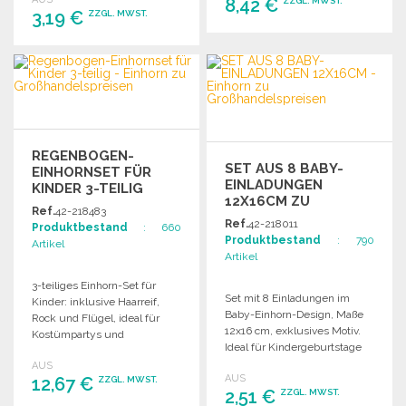
8,42 €
ZZGL. MWST.
3,19 €
ZZGL. MWST.
BESTELLEN
BESTELLEN
Angebot anfordern
Angebot anfordern
REGENBOGEN-
SET AUS 8 BABY-
EINHORNSET FÜR
EINLADUNGEN
KINDER 3-TEILIG
12X16CM ZU
Ref.
42-218483
GROSSHANDELSPREISEN
Ref.
42-218011
Produktbestand
: 660
Produktbestand
: 790
Artikel
Artikel
3-teiliges Einhorn-Set für
Set mit 8 Einladungen im
Kinder: inklusive Haarreif,
Baby-Einhorn-Design, Maße
Rock und Flügel, ideal für
12x16 cm, exklusives Motiv.
Kostümpartys und
Ideal für Kindergeburtstage
Rollenspiele.
und Feiern.
AUS
AUS
12,67 €
ZZGL. MWST.
2,51 €
ZZGL. MWST.