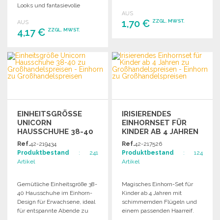
Looks und fantasievolle
AUS
Anwendungen.
1,70 €
ZZGL. MWST.
AUS
4,17 €
ZZGL. MWST.
BESTELLEN
BESTELLEN
Angebot anfordern
Angebot anfordern
EINHEITSGRÖSSE U
IRISIERENDES
NICORN H
EINHORNSET FÜR
AUSSCHUHE 38-40 Z
KINDER AB 4 JAHREN
U G
ZU
Ref.
42-219434
Ref.
42-217526
ROSSHANDELSPREISEN
GROSSHANDELSPREISEN
Produktbestand
: 241
Produktbestand
: 124
Artikel
Artikel
Gemütliche Einheitsgröße 38-
Magisches Einhorn-Set für
40 Hausschuhe im Einhorn-
Kinder ab 4 Jahren mit
Design für Erwachsene, ideal
schimmernden Flügeln und
für entspannte Abende zu
einem passenden Haarreif.
Hause.