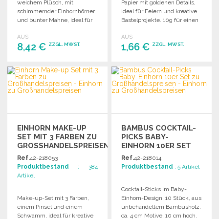
weichem Plüsch, mit
Papier mit goldenen Details,
schimmernder Einhornhörner
ideal für Feiern und kreative
und bunter Mähne, ideal für
Bastelprojekte. 10g für einen
kalte Tage.
Wow-Effekt!
AUS
AUS
8,42 €
1,66 €
ZZGL. MWST.
ZZGL. MWST.
BESTELLEN
BESTELLEN
Angebot anfordern
Angebot anfordern
EINHORN MAKE-UP
BAMBUS COCKTAIL-
SET MIT 3 FARBEN ZU
PICKS BABY-
GROSSHANDELSPREISEN
EINHORN 10ER SET
Ref.
42-218053
Ref.
42-218014
Produktbestand
: 384
Produktbestand
: 5 Artikel
Artikel
Cocktail-Sticks im Baby-
Make-up-Set mit 3 Farben,
Einhorn-Design, 10 Stück, aus
einem Pinsel und einem
unbehandeltem Bambusholz,
Schwamm, ideal für kreative
ca. 4 cm Motive, 10 cm hoch.