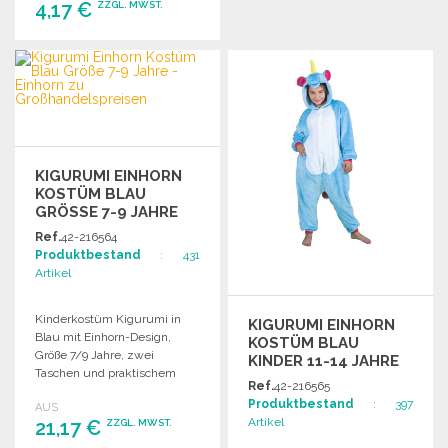
4,17 €
ZZGL. MWST.
BESTELLEN
Angebot anfordern
KIGURUMI EINHORN
KOSTÜM BLAU
GRÖSSE 7-9 JAHRE
Ref.
42-216564
Produktbestand
: 431
Artikel
Kinderkostüm Kigurumi in
KIGURUMI EINHORN
Blau mit Einhorn-Design,
KOSTÜM BLAU
Größe 7/9 Jahre, zwei
KINDER 11-14 JAHRE
Taschen und praktischem
ZU
Ref.
42-216565
Reißverschluss für
GROSSHANDELSPREISEN
Produktbestand
: 397
AUS
Toilettengang.
Artikel
21,17 €
ZZGL. MWST.