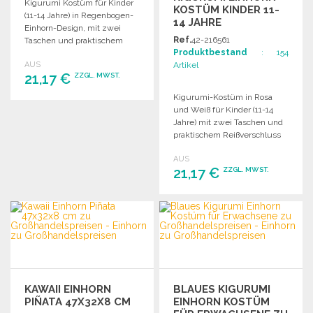
Kigurumi Kostüm für Kinder
KOSTÜM KINDER 11-
(11-14 Jahre) in Regenbogen-
14 JAHRE
Einhorn-Design, mit zwei
Ref.
42-216561
Taschen und praktischem
Produktbestand
: 154
Reißverschluss für
Artikel
AUS
Toilettengänge.
21,17 €
ZZGL. MWST.
Kigurumi-Kostüm in Rosa
und Weiß für Kinder (11-14
BESTELLEN
Jahre) mit zwei Taschen und
Angebot anfordern
praktischem Reißverschluss
für Toilettengänge.
AUS
21,17 €
ZZGL. MWST.
BESTELLEN
Angebot anfordern
KAWAII EINHORN
BLAUES KIGURUMI
PIÑATA 47X32X8 CM
EINHORN KOSTÜM