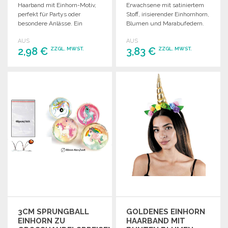
Haarband mit Einhorn-Motiv,
Erwachsene mit satiniertem
perfekt für Partys oder
Stoff, irisierender Einhornhorn,
besondere Anlässe. Ein
Blumen und Marabufedern.
Blickfang für jeden Look!
Ideal für besondere Anlässe.
AUS
AUS
2,98 €
3,83 €
ZZGL. MWST.
ZZGL. MWST.
BESTELLEN
BESTELLEN
Angebot anfordern
Angebot anfordern
3CM SPRUNGBALL
GOLDENES EINHORN
EINHORN ZU
HAARBAND MIT