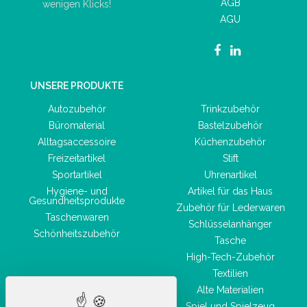
AGB
wenigen Klicks!
AGU
UNSERE PRODUKTE
Autozubehör
Trinkzubehör
Büromaterial
Bastelzubehör
Alltagsaccessoire
Küchenzubehör
Freizeitartikel
Stift
Sportartikel
Uhrenartikel
Hygiene- und
Artikel für das Haus
Gesundheitsprodukte
Zubehör für Lederwaren
Taschenwaren
Schlüsselanhänger
Schönheitszubehör
Tasche
High-Tech-Zubehör
Textilien
Alte Materialien
Spiel und Spielzeug