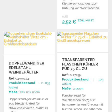
Angebot anfordern
Klettverschluss, ideal zur
Kühlung von Weinflaschen.
Maße: 316 x 228 mm.
AUS
2,52 €
ZZGL. MWST.
BESTELLEN
Angebot anfordern
TRANSPARENTER
DOPPELWANDIGER
FLASCHEN KÜHLER
EDELSTAHL-
FÜR 75 CL ZU
WEINBEHÄLTER
GROSSHANDELSPREISEN
Ref.
10-17299
18X12 CM
Ref.
04-00424
Produktbestand
: 973
Produktbestand
: 2 835
Artikel
Artikel
Maße
: 23.5 cm
Maße
: 18 x 12 x 12 cm
Flaschenregal für
Doppelwandiger Weinkühler
Weinflaschen bis 75 cl in
aus Edelstahl, ideal für
transparenter Ausführung mit
stilvolles Servieren. Maße: 18
bunten Farben und silbernen