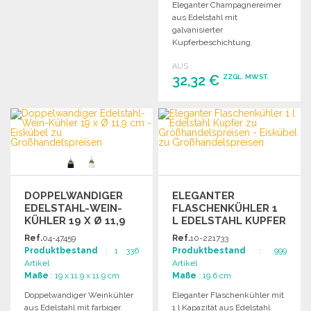
Eleganter Champagnereimer
BESTELLEN
aus Edelstahl mit
Angebot anfordern
galvanisierter
Kupferbeschichtung.
Kapazität von 8,5 Litern, ideal
AUS
für stilvolle
32,32 €
ZZGL. MWST.
Getränkepräsentation.
BESTELLEN
Angebot anfordern
DOPPELWANDIGER
ELEGANTER
EDELSTAHL-WEIN-
FLASCHENKÜHLER 1
KÜHLER 19 X Ø 11,9
L EDELSTAHL KUPFER
CM
Ref.
04-47459
Ref.
10-221733
Produktbestand
: 1 336
Produktbestand
: 999
Artikel
Artikel
Maße
: 19 x 11.9 x 11.9 cm
Maße
: 19.6 cm
Doppelwandiger Weinkühler
Eleganter Flaschenkühler mit
aus Edelstahl mit farbiger
1 l Kapazität aus Edelstahl