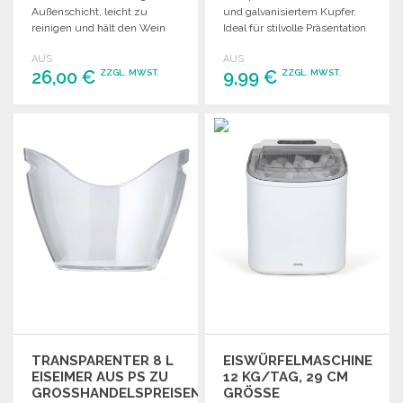
Außenschicht, leicht zu
und galvanisiertem Kupfer.
reinigen und hält den Wein
Ideal für stilvolle Präsentation
kühl. Maße: 19 x Ø 11,9 cm.
kalter Getränke.
AUS
AUS
26,00 €
9,99 €
ZZGL. MWST.
ZZGL. MWST.
BESTELLEN
BESTELLEN
Angebot anfordern
Angebot anfordern
TRANSPARENTER 8 L
EISWÜRFELMASCHINE
EISEIMER AUS PS ZU
12 KG/TAG, 29 CM
GROSSHANDELSPREISEN
GRÖSSE