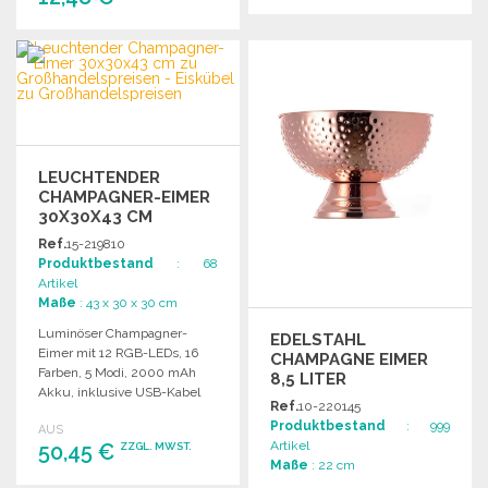
BESTELLEN
BESTELLEN
Angebot anfordern
Angebot anfordern
LEUCHTENDER
CHAMPAGNER-EIMER
30X30X43 CM
Ref.
15-219810
Produktbestand
: 68
Artikel
Maße
: 43 x 30 x 30 cm
Luminöser Champagner-
EDELSTAHL
Eimer mit 12 RGB-LEDs, 16
CHAMPAGNE EIMER
Farben, 5 Modi, 2000 mAh
8,5 LITER
Akku, inklusive USB-Kabel
KUPFERFINISH
Ref.
10-220145
und Fernbedienung.
Produktbestand
: 999
AUS
Artikel
50,45 €
ZZGL. MWST.
Maße
: 22 cm