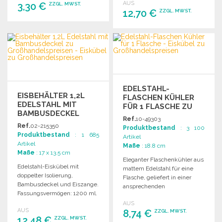
AUS
3,30 €
Gastronomie und
ZZGL. MWST.
12,70 €
ZZGL. MWST.
Veranstaltungen.
BESTELLEN
BESTELLEN
Angebot anfordern
Angebot anfordern
EDELSTAHL-
EISBEHÄLTER 1,2L
FLASCHEN KÜHLER
EDELSTAHL MIT
FÜR 1 FLASCHE ZU
BAMBUSDECKEL
GROSSHANDELSPREISEN
Ref.
10-49303
Ref.
02-215350
Produktbestand
: 3 100
Produktbestand
: 1 685
Artikel
Artikel
Maße
: 18.8 cm
Maße
: 17 x 13.5 cm
Eleganter Flaschenkühler aus
Edelstahl-Eiskübel mit
mattem Edelstahl für eine
doppelter Isolierung,
Flasche, geliefert in einer
Bambusdeckel und Eiszange.
ansprechenden
Fassungsvermögen: 1200 ml.
Geschenkbox.
Ideal für Partys und
AUS
AUS
besondere Anlässe.
8,74 €
ZZGL. MWST.
12,48 €
ZZGL. MWST.