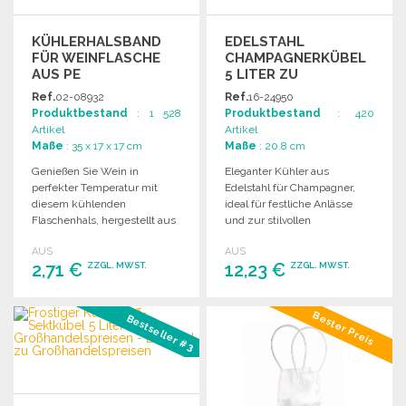
KÜHLERHALSBAND
EDELSTAHL
FÜR WEINFLASCHE
CHAMPAGNERKÜBEL
AUS PE
5 LITER ZU
GROSSHANDELSPREISEN
Ref.
02-08932
Ref.
16-24950
Produktbestand
: 1 528
Produktbestand
: 420
Artikel
Artikel
Maße
: 35 x 17 x 17 cm
Maße
: 20.8 cm
Genießen Sie Wein in
Eleganter Kühler aus
perfekter Temperatur mit
Edelstahl für Champagner,
diesem kühlenden
ideal für festliche Anlässe
Flaschenhals, hergestellt aus
und zur stilvollen
PE und PVC. Ideal für jeden
Präsentation von Getränken.
AUS
AUS
Anlass.
2,71 €
12,23 €
ZZGL. MWST.
ZZGL. MWST.
BESTELLEN
BESTELLEN
Bester Preis
Bestseller #3
Angebot anfordern
Angebot anfordern