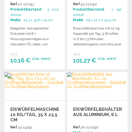
Ref.
10-221743
Ref.
15-222312
Produktbestand
: 5 000
Produktbestand
: 1 192
Artikel
Artikel
Maße
: 25.3 x 35.8 x 25 cm
Maße
: 29 x 22.2 x 29.4 cm
Eleganter, transparenter
Eiswürfelmaschine mit 12 kg
Eiskübel mit 8 l
Kapazität pro Tag, 9 Würfeln
Fassungsvermögen aus
in 6 bis 13 Minuten,
robustem PS. Ideal, um
selbstreinigend und inklusive
Getränke kühl zu halten.
Eisportionierer.
AUS
AUS
Einzelverpackt in
10,16 €
101,27 €
ZZGL. MWST.
ZZGL. MWST.
Luftpolstersack.
BESTELLEN
BESTELLEN
Angebot anfordern
Angebot anfordern
EISWÜRFELMASCHINE
EISWÜRFELBEHÄLTER
10 KG/TAG, 35 X 23,5
AUS ALUMINIUM, 6 L
CM
Ref.
15-24293
Ref.
16-220290