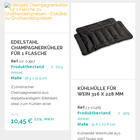
BESTELLEN
Angebot anfordern
EDELSTAHL
CHAMPAGNERKÜHLER
FÜR 1 FLASCHE
Ref.
02-03917
Produktbestand
: 7 003
Artikel
Maße
: 18.5 x 11.5 cm
Zylindrischer
KÜHLHÜLLE FÜR
Champagnesecco aus
WEIN 316 X 228 MM
doppelwandigem Edelstahl,
ideal zum Kühlen einer
Ref.
13-22469
Flasche. Perfekt für
Produktbestand
: 2 929
AUS
Veranstaltungen und
Artikel
10,45 €
ZZGL. MWST.
festliche Anlässe.
Maße
: 31.6 x 22.8 cm
Kühlende Weinhülle aus
BESTELLEN
190T Nylon mit