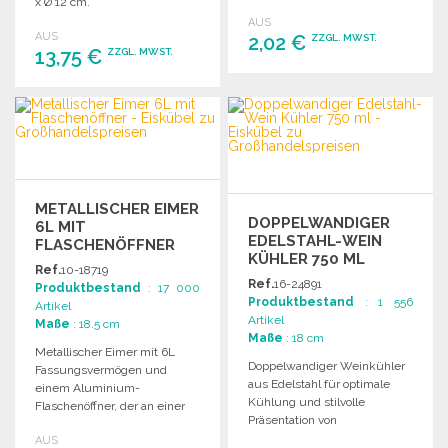
x Ø 12 cm.
Ringen. Individuelle
AUS
Verpackung.
AUS
2,02 €
ZZGL. MWST.
13,75 €
ZZGL. MWST.
BESTELLEN
BESTELLEN
Angebot anfordern
Angebot anfordern
METALLISCHER EIMER
DOPPELWANDIGER
6L MIT
EDELSTAHL-WEIN
FLASCHENÖFFNER
KÜHLER 750 ML
Ref.
10-18719
Ref.
16-24891
Produktbestand
: 17 000
Produktbestand
: 1 556
Artikel
Artikel
Maße
: 18.5 cm
Maße
: 18 cm
Metallischer Eimer mit 6L
Doppelwandiger Weinkühler
Fassungsvermögen und
aus Edelstahl für optimale
einem Aluminium-
Kühlung und stilvolle
Flaschenöffner, der an einer
Präsentation von
Kette befestigt ist.
Weinflaschen. Ideal für
AUS