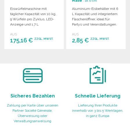
Maße
: 18.6 cm
Eiswürfelmaschine mit
Aluminium-Eisbehälter mit 6
täglicher Kapazität von 10 kg,
L Kapazität und integriertem
9 Würfeln pro Zyklus, LED-
Flaschenöffner, ideal für
Anzeige und 1,7 L
Partys und Veranstaltungen.
Wassertank.
AUS
AUS
175,16 €
2,85 €
ZZGL. MWST.
ZZGL. MWST.
BESTELLEN
BESTELLEN
Angebot anfordern
Angebot anfordern
Sicheres Bezahlen
Schnelle Lieferung
Zahlung per Karte über unseren
Lieferung Ihrer Produkte
Partner Société Générale,
innerhalb von 3 bis 5 Werktagen,
Überweisung oder
in ganz Europa
Verwaltungsanweisung