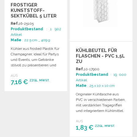
FROSTIGER
KUNSTSTOFF-
SEKTKÜBEL 5 LITER
ZU
Ref.
16-25105
GROSSHANDELSPREISEN
Produktbestand
: 1 902
Artikel
Maße
: 22.5 cm _ 409 g
Kühler aus frosted Plastik für
KÜHLBEUTEL FÜR
Champagner, ideal für Partys
FLASCHEN - PVC 1,5L
und Events, um Getränke
ZU
stilvoll zu präsentieren und
GROSSHANDELSPREISEN
Ref.
10-17900
kühl zu halten.
Produktbestand
: 19 000
AUS
Artikel
7,16 €
ZZGL. MWST.
Maße
: 25 x 10 x 10 cm
Originaler Kühltasche aus
BESTELLEN
PVC in verschiedenen Farben,
Angebot anfordern
mit verstärkten Tragegriffen
und integriertem Kühlmittel.
AUS
1,83 €
ZZGL. MWST.