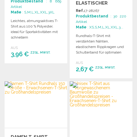
Produktbestand
: 8 669
LASTISCHER K
Artikel
RAGEN ZU G
Ref.
17-28267
Maße
: S,M,L,XL,XXL,3XL
ROSSHANDELSPREISEN
Produktbestand
: 30 220
Leichtes, atmungsaktives T-
Artikel
Shirt aus 100 % Polyester,
Maße
: XS,S,M,L,XL,XXL,3...
ideal für Sportaktivitäten mit
Rundhals-T-Shirt mit
schnellem
verstärkten Nähten,
Feuchtigkeitsabtransport und
elastischem Rippkragen und
AUS
hohem Tragekomfort.
Schulterband für optimalen
3,96 €
ZZGL. MWST.
Tragekomfort. Ideal für den
AUS
Großhandel.
BESTELLEN
2,67 €
ZZGL. MWST.
Angebot anfordern
BESTELLEN
Angebot anfordern