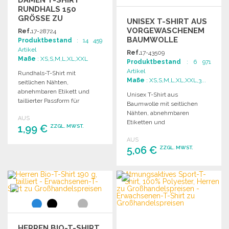
DAMEN T-SHIRT
RUNDHALS 150
GRÖSSE ZU G
UNISEX T-SHIRT AUS
ROSSHANDELSPREISEN
VORGEWASCHENEM
Ref.
17-28724
BAUMWOLLE
Produktbestand
: 14 459
Artikel
Ref.
17-43509
Maße
: XS,S,M,L,XL,XXL
Produktbestand
: 6 971
Artikel
Rundhals-T-Shirt mit
Maße
: XS,S,M,L,XL,XXL,3...
seitlichen Nähten,
abnehmbaren Etikett und
Unisex T-Shirt aus
taillierter Passform für
Baumwolle mit seitlichen
Damen. Ideal für den
Nähten, abnehmbaren
AUS
Großhandel.
Etiketten und
1,99 €
ZZGL. MWST.
vorgewaschenem Material für
AUS
optimalen Tragekomfort.
5,06 €
ZZGL. MWST.
BESTELLEN
Angebot anfordern
BESTELLEN
Angebot anfordern
HERREN BIO-T-SHIRT