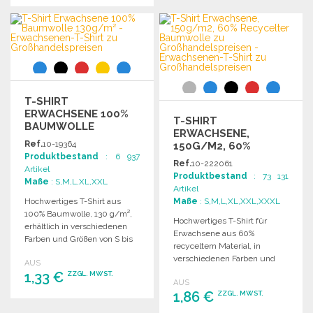
Angebot anfordern
BESTELLEN
Angebot anfordern
T-SHIRT
ERWACHSENE 100%
T-SHIRT
BAUMWOLLE
ERWACHSENE,
130G/M² ZU
Ref.
10-19364
150G/M2, 60%
GROSSHANDELSPREISEN
Produktbestand
: 6 937
RECYCELTER
Ref.
10-222061
Artikel
BAUMWOLLE ZU
Produktbestand
: 73 131
Maße
: S,M,L,XL,XXL
GROSSHANDELSPREISEN
Artikel
Hochwertiges T-Shirt aus
Maße
: S,M,L,XL,XXL,XXXL
100% Baumwolle, 130 g/m²,
Hochwertiges T-Shirt für
erhältlich in verschiedenen
Erwachsene aus 60%
Farben und Größen von S bis
recyceltem Material, in
XXL.
verschiedenen Farben und
AUS
Größen erhältlich, mit
1,33 €
ZZGL. MWST.
AUS
abnehmbarer Etikette.
1,86 €
ZZGL. MWST.
BESTELLEN