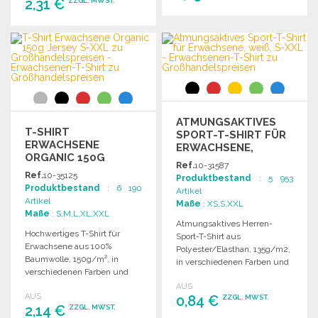
2,31 €
ZZGL. MWST.
BESTELLEN
BESTELLEN
Angebot anfordern
Angebot anfordern
ATMUNGSAKTIVES
T-SHIRT
SPORT-T-SHIRT FÜR
ERWACHSENE
ERWACHSENE,
ORGANIC 150G
WEISS, S-XXL
Ref.
10-31587
JERSEY S-XXL ZU
Ref.
10-35125
Produktbestand
: 5 953
GROSSHANDELSPREISEN
Produktbestand
: 6 190
Artikel
Artikel
Maße
: XS,S,XXL
Maße
: S,M,L,XL,XXL
Atmungsaktives Herren-
Hochwertiges T-Shirt für
Sport-T-Shirt aus
Erwachsene aus 100%
Polyester/Elasthan, 135g/m2,
Baumwolle, 150g/m², in
in verschiedenen Farben und
verschiedenen Farben und
Größen S bis XXL erhältlich.
Größen S bis XXL erhältlich.
AUS
AUS
0,84 €
ZZGL. MWST.
2,14 €
ZZGL. MWST.