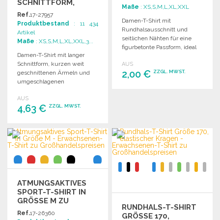
SCHNITTFORM,
Maße
: XS,S,M,L,XL,XXL
KURZARM
Ref.
17-27957
Damen-T-Shirt mit
Produktbestand
: 11 434
Rundhalsausschnitt und
Artikel
seitlichen Nähten für eine
Maße
: XS,S,M,L,XL,XXL,3...
figurbetonte Passform, ideal
Damen-T-Shirt mit langer
für hochauflösende Drucke.
Schnittform, kurzen weit
AUS
2,00 €
ZZGL. MWST.
geschnittenen Ärmeln und
umgeschlagenen
Ärmelenden. Ohne
BESTELLEN
AUS
Markenetikett, nur mit
4,63 €
ZZGL. MWST.
Größenetikett.
Angebot anfordern
BESTELLEN
Angebot anfordern
ATMUNGSAKTIVES
SPORT-T-SHIRT IN
GRÖSSE M ZU G
RUNDHALS-T-SHIRT
ROSSHANDELSPREISEN
Ref.
17-26360
GRÖSSE 170, E