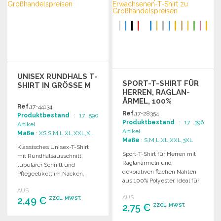
UNISEX RUNDHALS T-
SPORT-T-SHIRT FÜR
SHIRT IN GRÖSSE M
HERREN, RAGLAN-
ÄRMEL, 100%
Ref.
17-44134
POLYESTER
Ref.
17-28354
Produktbestand
: 17 590
Produktbestand
: 17 396
Artikel
Artikel
Maße
: XS,S,M,L,XL,XXL,X...
Maße
: S,M,L,XL,XXL,3XL
Klassisches Unisex-T-Shirt
Sport-T-Shirt für Herren mit
mit Rundhalsausschnitt,
Raglanärmeln und
tubularer Schnitt und
dekorativen flachen Nähten
Pflegeetikett im Nacken.
aus 100% Polyester. Ideal für
Ideal für den Wholesale-
sportliche Aktivitäten.
AUS
Verkauf.
AUS
2,49 €
ZZGL. MWST.
2,75 €
ZZGL. MWST.