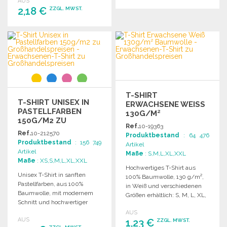
AUS
Freizeit.
2,18 €
ZZGL. MWST.
BESTELLEN
Angebot anfordern
BESTELLEN
Angebot anfordern
T-SHIRT
T-SHIRT UNISEX IN
ERWACHSENE WEISS 1
PASTELLFARBEN
30G/M² B
150G/M2 ZU
AUMWOLLE ZU G
Ref.
10-19363
GROSSHANDELSPREISEN
ROSSHANDELSPREISEN
Ref.
10-212570
Produktbestand
: 64 476
Produktbestand
: 156 749
Artikel
Artikel
Maße
: S,M,L,XL,XXL
Maße
: XS,S,M,L,XL,XXL
Hochwertiges T-Shirt aus
Unisex T-Shirt in sanften
100% Baumwolle, 130 g/m²,
Pastellfarben, aus 100%
in Weiß und verschiedenen
Baumwolle, mit modernem
Größen erhältlich: S, M, L, XL,
Schnitt und hochwertiger
XXL.
Verarbeitung. Erhältlich in
AUS
AUS
verschiedenen Größen.
1,23 €
ZZGL. MWST.