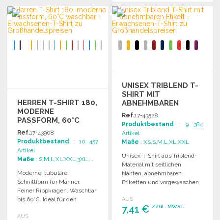
BESTELLEN
BESTELLEN
Angebot anfordern
Angebot anfordern
UNISEX TRIBLEND T-
SHIRT MIT
HERREN T-SHIRT 180,
ABNEHMBAREN
MODERNE
ETIKETT
Ref.
17-43528
PASSFORM, 60°C
Produktbestand
: 9 384
WASCHBAR
Ref.
17-43908
Artikel
Produktbestand
: 10 457
Maße
: XS,S,M,L,XL,XXL
Artikel
Unisex-T-Shirt aus Triblend-
Maße
: S,M,L,XL,XXL,3XL,...
Material mit seitlichen
Moderne, tubuläre
Nähten, abnehmbaren
Schnittform für Männer.
Etiketten und vorgewaschen
Feiner Rippkragen. Waschbar
für optimalen Tragekomfort.
bis 60°C. Ideal für den
AUS
7,41 €
ZZGL. MWST.
täglichen Gebrauch.
AUS