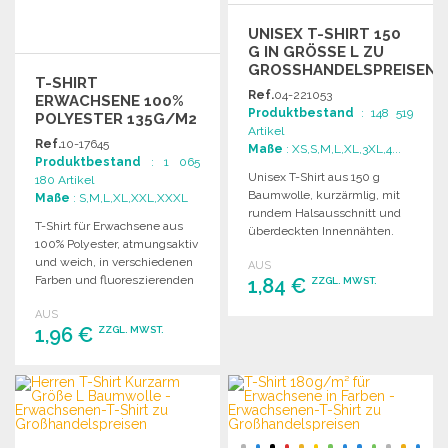
UNISEX T-SHIRT 150
G IN GRÖSSE L ZU G
ROSSHANDELSPREISEN
T-SHIRT
Ref.
04-221053
ERWACHSENE 100%
Produktbestand
: 148 519
POLYESTER 135G/M2
Artikel
Ref.
10-17645
Maße
: XS,S,M,L,XL,3XL,4...
Produktbestand
: 1 065
Unisex T-Shirt aus 150 g
180 Artikel
Baumwolle, kurzärmlig, mit
Maße
: S,M,L,XL,XXL,XXXL
rundem Halsausschnitt und
T-Shirt für Erwachsene aus
überdeckten Innennähten.
100% Polyester, atmungsaktiv
Ideal für jeden Anlass.
und weich, in verschiedenen
AUS
Farben und fluoreszierenden
1,84 €
ZZGL. MWST.
Optionen erhältlich. Größen S-
AUS
XXL.
1,96 €
BESTELLEN
ZZGL. MWST.
Angebot anfordern
BESTELLEN
Angebot anfordern