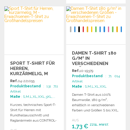
BESTELLEN
BESTELLEN
Angebot anfordern
Angebot anfordern
DAMEN T-SHIRT 180
G/M² IN
SPORT T-SHIRT FÜR
VERSCHIEDENEN
HERREN,
GRÖSSEN
Ref.
10-19379
KURZÄRMELIG, M
Produktbestand
: 71 014
Ref.
04-221055
Artikel
Produktbestand
: 131 711
Maße
: S,M,L,XL,XXL
Artikel
Damen T-Shirt aus 100%
Maße
: S,M,L,XL,XXL,3XL,...
Baumwolle, 180 g/m²,
Kurzes, technisches Sport-T-
erhältlich in verschiedenen
Shirt für Herren mit
Farben und Größen S bis XXL.
Rundhalsausschnitt und
Raglanärmeln aus CONTROL-
AUS
1,73 €
ZZGL. MWST.
DRY-Material. Ideal für aktive