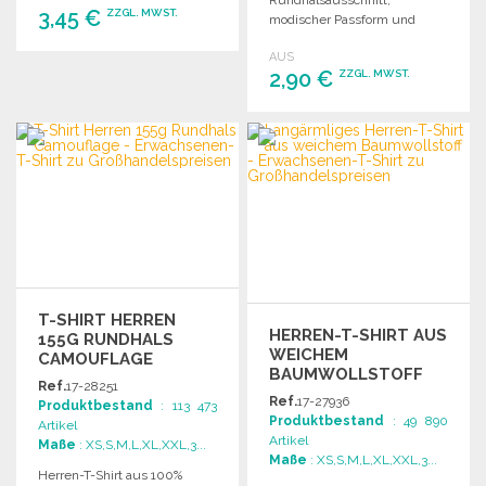
Rundhalsausschnitt,
3,45 €
ZZGL. MWST.
modischer Passform und
abnehmbarer schwarzer
AUS
Etikette. Ideal für DTG-Druck.
BESTELLEN
2,90 €
ZZGL. MWST.
Angebot anfordern
BESTELLEN
Angebot anfordern
T-SHIRT HERREN
HERREN-T-SHIRT AUS
155G RUNDHALS
WEICHEM
CAMOUFLAGE
BAUMWOLLSTOFF
Ref.
17-28251
Ref.
17-27936
Produktbestand
: 113 473
Produktbestand
: 49 890
Artikel
Artikel
Maße
: XS,S,M,L,XL,XXL,3...
Maße
: XS,S,M,L,XL,XXL,3...
Herren-T-Shirt aus 100%