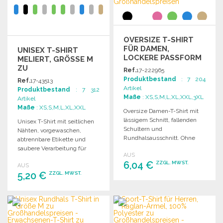
OVERSIZE T-SHIRT
FÜR DAMEN,
UNISEX T-SHIRT
LOCKERE PASSFORM
MELIERT, GRÖSSE M Z
U G
Ref.
17-222965
ROSSHANDELSPREISEN
Produktbestand
: 7 204
Ref.
17-43513
Artikel
Produktbestand
: 7 312
Maße
: XS,S,M,L,XL,XXL,3XL
Artikel
Maße
: XS,S,M,L,XL,XXL
Oversize Damen-T-Shirt mit
lässigem Schnitt, fallenden
Unisex T-Shirt mit seitlichen
Schultern und
Nähten, vorgewaschen,
Rundhalsausschnitt. Ohne
abtrennbare Etikette und
Markenetikett, nur mit
saubere Verarbeitung für
AUS
Größenlabel.
optimalen Tragekomfort.
6,04 €
ZZGL. MWST.
AUS
5,20 €
ZZGL. MWST.
BESTELLEN
BESTELLEN
Angebot anfordern
Angebot anfordern