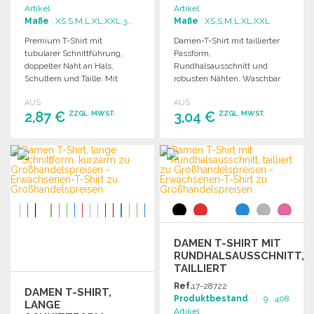
Artikel
Artikel
Maße
: XS,S,M,L,XL,XXL,3...
Maße
: XS,S,M,L,XL,XXL
Premium T-Shirt mit
Damen-T-Shirt mit taillierter
tubularer Schnittführung,
Passform,
doppelter Naht an Hals,
Rundhalsausschnitt und
Schultern und Taille. Mit
robusten Nähten. Waschbar
elastischem Rippkragen und
bis 60°. Ideal für den
AUS
AUS
abnehmbarer Etikette.
täglichen Gebrauch.
2,87 €
3,04 €
ZZGL. MWST.
ZZGL. MWST.
BESTELLEN
BESTELLEN
Angebot anfordern
Angebot anfordern
DAMEN T-SHIRT MIT
RUNDHALSAUSSCHNITT,
TAILLIERT
Ref.
17-28722
DAMEN T-SHIRT,
Produktbestand
: 9 408
LANGE
Artikel