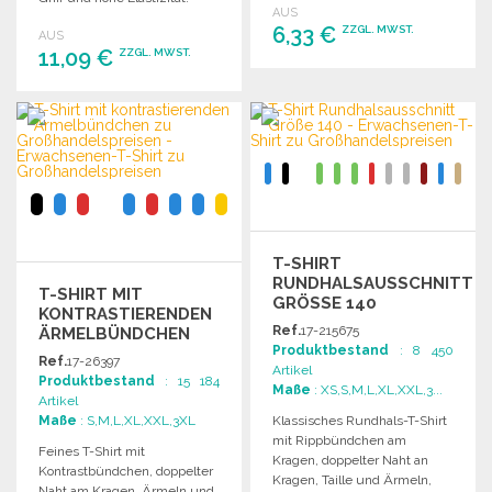
AUS
Markenetikett.
Vorverkleinert und waschbar
6,33 €
ZZGL. MWST.
AUS
bis 60°C.
11,09 €
ZZGL. MWST.
BESTELLEN
BESTELLEN
Angebot anfordern
Angebot anfordern
T-SHIRT
RUNDHALSAUSSCHNITT
T-SHIRT MIT
GRÖSSE 140
KONTRASTIERENDEN
Ref.
17-215675
ÄRMELBÜNDCHEN
Produktbestand
: 8 450
Ref.
17-26397
Artikel
Produktbestand
: 15 184
Maße
: XS,S,M,L,XL,XXL,3...
Artikel
Maße
: S,M,L,XL,XXL,3XL
Klassisches Rundhals-T-Shirt
mit Rippbündchen am
Feines T-Shirt mit
Kragen, doppelter Naht an
Kontrastbündchen, doppelter
Kragen, Taille und Ärmeln,
Naht am Kragen, Ärmeln und