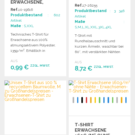
ERWACHSENE,
Ref.
17-26255
135G/M2 ZU
Ref.
10-19616
Produktbestand
: 3 346
GROSSHANDELSPREISEN
Produktbestand
: 602
Artikel
Artikel
Maße
:
Maße
: S,XXL
S,M,L,XL,XXL,3XL,4XL
Technisches T-Shirt für
T-Shirt mit
Erwachsene aus 100%
Rundhalsausschnitt und
atmungsaktivem Polyester,
kurzen Ärmeln, waschbar bei
135g/m². Erhältlich in
60°, mit verstärkten Nähten
verschiedenen Farben und
und komfortabler Passform.
AUS
Größen S, M, L, XL.
AUS
0,99 €
ZZGL. MWST.
8,72 €
ZZGL. MWST.
BESTELLEN
BESTELLEN
Angebot anfordern
Angebot anfordern
T-SHIRT
ERWACHSENE