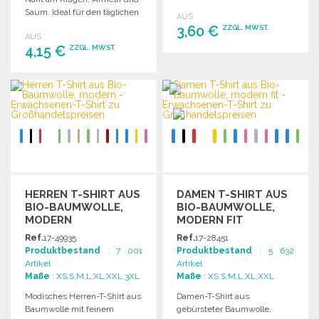
gerade Ärmel.
Saum. Ideal für den täglichen
AUS
Gebrauch.
3,60 €
ZZGL. MWST.
AUS
4,15 €
ZZGL. MWST.
BESTELLEN
BESTELLEN
Angebot anfordern
Angebot anfordern
HERREN T-SHIRT AUS
DAMEN T-SHIRT AUS
BIO-BAUMWOLLE,
BIO-BAUMWOLLE,
MODERN
MODERN FIT
Ref.
17-49935
Ref.
17-28451
Produktbestand
: 7 001
Produktbestand
: 5 632
Artikel
Artikel
Maße
: XS,S,M,L,XL,XXL,3XL
Maße
: XS,S,M,L,XL,XXL
Modisches Herren-T-Shirt aus
Damen-T-Shirt aus
Baumwolle mit feinem
gebürsteter Baumwolle,