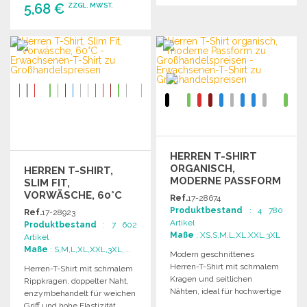
5,68 €
ZZGL. MWST.
BESTELLEN
Angebot anfordern
BESTELLEN
Angebot anfordern
HERREN T-SHIRT
ORGANISCH,
HERREN T-SHIRT,
MODERNE PASSFORM
SLIM FIT,
VORWÄSCHE, 60°C
Ref.
17-28674
Produktbestand
: 4 780
Ref.
17-28923
Artikel
Produktbestand
: 7 602
Maße
: XS,S,M,L,XL,XXL,3XL
Artikel
Maße
: S,M,L,XL,XXL,3XL,...
Modern geschnittenes
Herren-T-Shirt mit schmalem
Herren-T-Shirt mit schmalem
Kragen und seitlichen
Rippkragen, doppelter Naht,
Nähten, ideal für hochwertige
enzymbehandelt für weichen
Drucke. Größe ohne
Griff und hohe Elastizität.