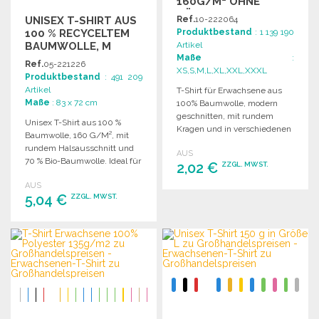
160G/M² OHNE
NÄHTE
UNISEX T-SHIRT AUS
Ref.
10-222064
100 % RECYCELTEM
Produktbestand
: 1 139 190
BAUMWOLLE, M
Artikel
Maße
:
Ref.
05-221226
XS,S,M,L,XL,XXL,XXXL
Produktbestand
: 491 209
Artikel
T-Shirt für Erwachsene aus
Maße
: 83 x 72 cm
100% Baumwolle, modern
geschnitten, mit rundem
Unisex T-Shirt aus 100 %
Kragen und in verschiedenen
Baumwolle, 160 G/M², mit
Farben und Größen erhältlich.
rundem Halsausschnitt und
AUS
70 % Bio-Baumwolle. Ideal für
2,02 €
ZZGL. MWST.
jeden Anlass.
AUS
5,04 €
ZZGL. MWST.
BESTELLEN
Angebot anfordern
BESTELLEN
Angebot anfordern