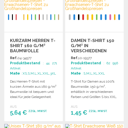
Angebot anfordern
KURZARM HERREN T-
DAMEN T-SHIRT 150
SHIRT 160 G/M²
G/M² IN
BAUMWOLLE
VERSCHIEDENEN
FARBEN
Ref.
04-34577
Ref.
10-19377
Produktbestand
: 44 271
Produktbestand
: 62 956
Artikel
Artikel
Maße
: XS,S,M,L,XL,XXL,3XL
Maße
: S,M,L,XL,XXL
Das Herren-T-Shirt mit
T-Shirt für Damen aus 100%
kurzen Ärmeln aus 160 g/m²
Baumwolle, 150 g/m²,
Baumwolle ist bequem und
erhältlich in verschiedenen
ideal für jede Gelegenheit.
Farben und Größen S bis XXL.
Hochwertiger Druck
AUS
AUS
garantiert.
5,64 €
1,45 €
ZZGL. MWST.
ZZGL. MWST.
BESTELLEN
BESTELLEN