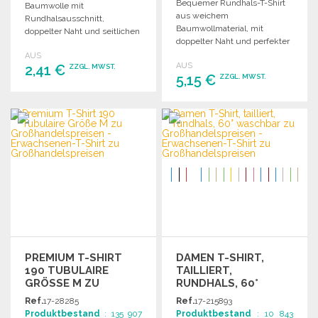
Bequemer Rundhals-T-Shirt
Baumwolle mit
aus weichem
Rundhalsausschnitt,
Baumwollmaterial, mit
doppelter Naht und seitlichen
doppelter Naht und perfekter
Nähten im Camouflage-
Passform für Druck und
AUS
Design.
AUS
2,41 €
Stickerei.
ZZGL. MWST.
5,15 €
ZZGL. MWST.
BESTELLEN
BESTELLEN
Angebot anfordern
Angebot anfordern
PREMIUM T-SHIRT
DAMEN T-SHIRT,
190 TUBULAIRE
TAILLIERT,
GRÖSSE M ZU G
RUNDHALS, 60°
ROSSHANDELSPREISEN
WASCHBAR ZU
Ref.
17-28285
Ref.
17-215893
GROSSHANDELSPREISEN
Produktbestand
: 135 907
Produktbestand
: 10 843