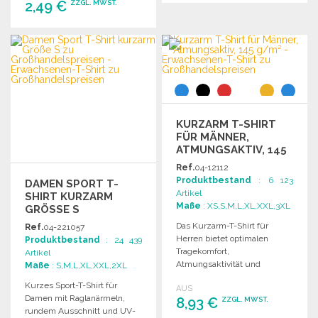
2,49 €
ZZGL. MWST.
BESTELLEN
Angebot anfordern
BESTELLEN
Angebot anfordern
KURZARM T-SHIRT
FÜR MÄNNER,
ATMUNGSAKTIV, 145
G/M²
Ref.
04-12112
Produktbestand
: 6 123
DAMEN SPORT T-
Artikel
SHIRT KURZARM
Maße
: XS,S,M,L,XL,XXL,3XL
GRÖSSE S
Das Kurzarm-T-Shirt für
Ref.
04-221057
Herren bietet optimalen
Produktbestand
: 24 439
Tragekomfort,
Artikel
Atmungsaktivität und
Maße
: S,M,L,XL,XXL,2XL
Bewegungsfreiheit, ideal für
Kurzes Sport-T-Shirt für
AUS
sportliche Aktivitäten und
Damen mit Raglanärmeln,
8,93 €
ZZGL. MWST.
bessere Sichtbarkeit.
rundem Ausschnitt und UV-