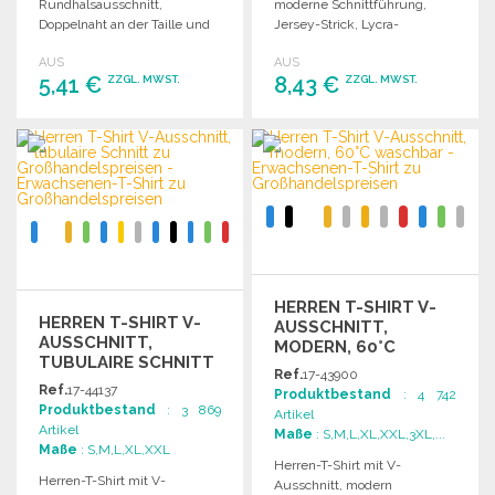
Rundhalsausschnitt,
moderne Schnittführung,
Doppelnaht an der Taille und
Jersey-Strick, Lycra-
abnehmbaren Etikett.
Rippbündchen am Kragen,
AUS
AUS
mit Pflegeband.
5,41 €
8,43 €
ZZGL. MWST.
ZZGL. MWST.
BESTELLEN
BESTELLEN
Angebot anfordern
Angebot anfordern
HERREN T-SHIRT V-
HERREN T-SHIRT V-
AUSSCHNITT,
AUSSCHNITT,
MODERN, 60°C
TUBULAIRE SCHNITT
WASCHBAR
Ref.
17-43900
ZU
Ref.
17-44137
Produktbestand
: 4 742
GROSSHANDELSPREISEN
Produktbestand
: 3 869
Artikel
Artikel
Maße
: S,M,L,XL,XXL,3XL,...
Maße
: S,M,L,XL,XXL
Herren-T-Shirt mit V-
Herren-T-Shirt mit V-
Ausschnitt, modern