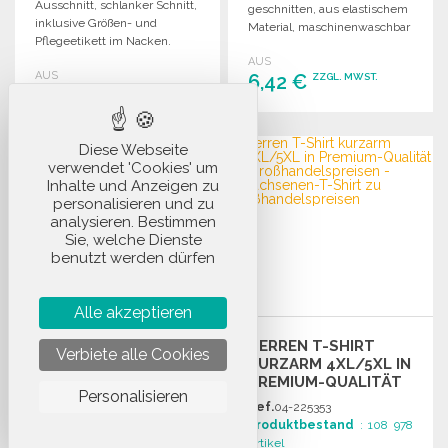
Ausschnitt, schlanker Schnitt,
geschnitten, aus elastischem
inklusive Größen- und
Material, maschinenwaschbar
Pflegeetikett im Nacken.
bis 60°C.
Ideal für den Großhandel.
AUS
AUS
6,42 €
ZZGL. MWST.
3,39 €
ZZGL. MWST.
BESTELLEN
BESTELLEN
Diese Webseite
Angebot anfordern
verwendet 'Cookies' um
Angebot anfordern
Inhalte und Anzeigen zu
personalisieren und zu
analysieren. Bestimmen
Sie, welche Dienste
benutzt werden dürfen
T-SHIRT KURZARM,
Alle akzeptieren
RUNDHALS, GRAU
HERREN T-SHIRT
MELIERT, 150 G/M²
Verbiete alle Cookies
KURZARM 4XL/5XL IN
Ref.
37-47838
PREMIUM-QUALITÄT
Produktbestand
: 22 000
Personalisieren
Ref.
04-225353
Artikel
Produktbestand
: 108 978
Maße
: XS,S,M,L,XL,XXL,X...
Artikel