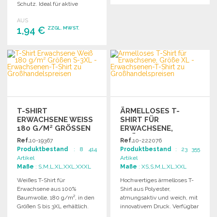
Schutz. Ideal für aktive
BESTELLEN
Freizeitgestaltung.
AUS
Angebot anfordern
1,94 €
ZZGL. MWST.
BESTELLEN
Angebot anfordern
T-SHIRT
ÄRMELLOSES T-
ERWACHSENE WEISS 1
SHIRT FÜR
80 G/M² GRÖSSEN S-
ERWACHSENE,
3XL
GRÖSSE XL
Ref.
10-19367
Ref.
10-222076
Produktbestand
: 8 414
Produktbestand
: 23 355
Artikel
Artikel
Maße
: S,M,L,XL,XXL,XXXL
Maße
: XS,S,M,L,XL,XXL
Weißes T-Shirt für
Hochwertiges ärmelloses T-
Erwachsene aus 100%
Shirt aus Polyester,
Baumwolle, 180 g/m², in den
atmungsaktiv und weich, mit
Größen S bis 3XL erhältlich.
innovativem Druck. Verfügbar
in verschiedenen Größen.