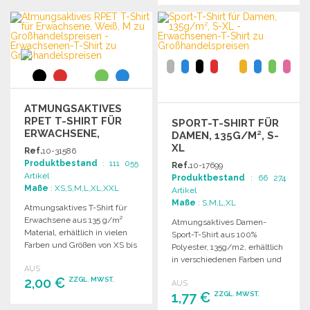
BESTELLEN
Angebot anfordern
Angebot anfordern
ATMUNGSAKTIVES
RPET T-SHIRT FÜR
SPORT-T-SHIRT FÜR
ERWACHSENE,
DAMEN, 135G/M², S-
WEISS, M ZU G
XL
Ref.
10-31586
ROSSHANDELSPREISEN
Produktbestand
: 111 055
Ref.
10-17699
Artikel
Produktbestand
: 66 274
Maße
: XS,S,M,L,XL,XXL
Artikel
Maße
: S,M,L,XL
Atmungsaktives T-Shirt für
Erwachsene aus 135 g/m²
Atmungsaktives Damen-
Material, erhältlich in vielen
Sport-T-Shirt aus 100%
Farben und Größen von XS bis
Polyester, 135g/m2, erhältlich
XXL.
in verschiedenen Farben und
AUS
den Größen S, M, L und XL.
2,00 €
ZZGL. MWST.
AUS
1,77 €
ZZGL. MWST.