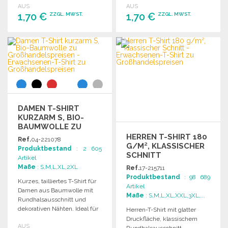
AUS
AUS
1,70 €
1,70 €
ZZGL. MWST.
ZZGL. MWST.
BESTELLEN
BESTELLEN
Angebot anfordern
Angebot anfordern
DAMEN T-SHIRT
KURZARM S, BIO-
BAUMWOLLE ZU
GROSSHANDELSPREISEN
HERREN T-SHIRT 180
Ref.
04-221078
G/M², KLASSISCHER
Produktbestand
: 2 605
SCHNITT
Artikel
Maße
: S,M,L,XL,2XL
Ref.
17-215711
Produktbestand
: 98 689
Kurzes, tailliertes T-Shirt für
Artikel
Damen aus Baumwolle mit
Maße
: S,M,L,XL,XXL,3XL,...
Rundhalsausschnitt und
dekorativen Nähten. Ideal für
Herren-T-Shirt mit glatter
den Alltag.
Druckfläche, klassischem
AUS