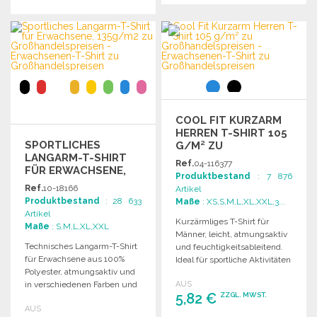
BESTELLEN
BESTELLEN
Angebot anfordern
Angebot anfordern
COOL FIT KURZARM
HERREN T-SHIRT 105
SPORTLICHES
G/M² ZU
LANGARM-T-SHIRT
GROSSHANDELSPREISEN
Ref.
04-116377
FÜR ERWACHSENE,
Produktbestand
: 7 876
135G/M2
Ref.
10-18166
Artikel
Produktbestand
: 28 633
Maße
: XS,S,M,L,XL,XXL,3...
Artikel
Kurzärmliges T-Shirt für
Maße
: S,M,L,XL,XXL
Männer, leicht, atmungsaktiv
Technisches Langarm-T-Shirt
und feuchtigkeitsableitend.
für Erwachsene aus 100%
Ideal für sportliche Aktivitäten
Polyester, atmungsaktiv und
und maximale
in verschiedenen Farben und
AUS
Bewegungsfreiheit.
5,82 €
ZZGL. MWST.
Größen erhältlich.
AUS