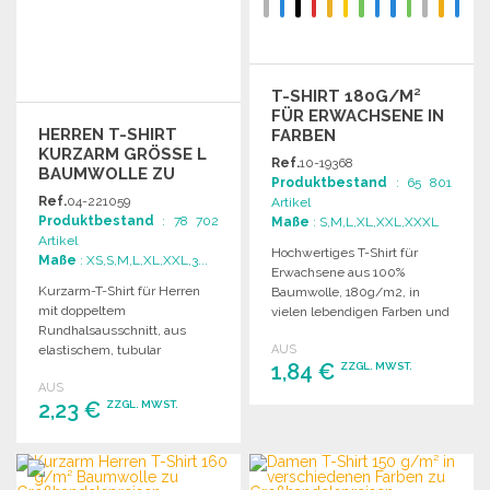
T-SHIRT 180G/M²
FÜR ERWACHSENE IN
HERREN T-SHIRT
FARBEN
KURZARM GRÖSSE L B
Ref.
10-19368
AUMWOLLE ZU G
Produktbestand
: 65 801
ROSSHANDELSPREISEN
Ref.
04-221059
Artikel
Produktbestand
: 78 702
Maße
: S,M,L,XL,XXL,XXXL
Artikel
Hochwertiges T-Shirt für
Maße
: XS,S,M,L,XL,XXL,3...
Erwachsene aus 100%
Kurzarm-T-Shirt für Herren
Baumwolle, 180g/m2, in
mit doppeltem
vielen lebendigen Farben und
Rundhalsausschnitt, aus
verschiedenen Größen
elastischem, tubular
AUS
erhältlich.
1,84 €
ZZGL. MWST.
gewebtem Stoff mit
AUS
verstärkten Nähten am
2,23 €
ZZGL. MWST.
Kragen.
BESTELLEN
Angebot anfordern
BESTELLEN