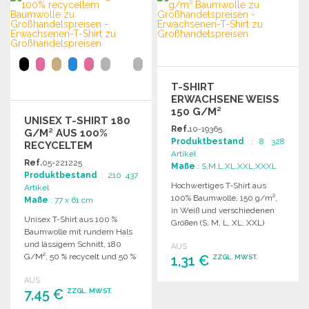
Angebot anfordern
Angebot anfordern
T-SHIRT
ERWACHSENE WEISS 1
50 G/M² B
UNISEX T-SHIRT 180
AUMWOLLE
Ref.
10-19365
G/M² AUS 100%
Produktbestand
: 8 328
RECYCELTEM
Artikel
BAUMWOLLE
Ref.
05-221225
Maße
: S,M,L,XL,XXL,XXXL
Produktbestand
: 210 437
Hochwertiges T-Shirt aus
Artikel
100% Baumwolle, 150 g/m²,
Maße
: 77 x 61 cm
in Weiß und verschiedenen
Unisex T-Shirt aus 100 %
Größen (S, M, L, XL, XXL)
Baumwolle mit rundem Hals
erhältlich.
und lässigem Schnitt, 180
AUS
G/M², 50 % recycelt und 50 %
1,31 €
ZZGL. MWST.
biologisch.
AUS
7,45 €
BESTELLEN
ZZGL. MWST.