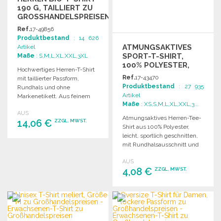
190 G, TAILLIERT ZU
GROSSHANDELSPREISEN
Ref.
17-49856
Produktbestand
: 14 626
ATMUNGSAKTIVES
Artikel
SPORT-T-SHIRT,
Maße
: S,M,L,XL,XXL,3XL
100% POLYESTER,
Hochwertiges Herren-T-Shirt
HERREN
Ref.
17-43470
mit taillierter Passform,
Produktbestand
: 27 935
Rundhals und ohne
Artikel
Markenetikett. Aus feinem
Maße
: XS,S,M,L,XL,XXL,3...
Baumwollstoff, ideal für den
AUS
Alltag.
Atmungsaktives Herren-Tee-
14,06 €
ZZGL. MWST.
Shirt aus 100% Polyester,
leicht, sportlich geschnitten,
mit Rundhalsausschnitt und
BESTELLEN
UPF 30+ UV-Schutz.
Angebot anfordern
AUS
4,08 €
ZZGL. MWST.
BESTELLEN
Angebot anfordern