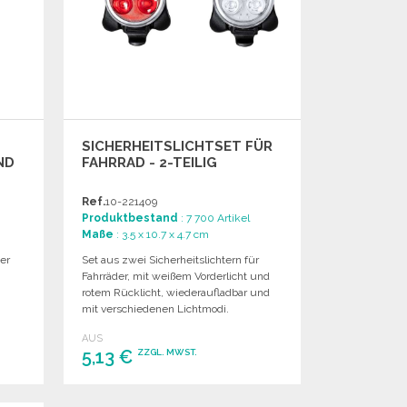
SICHERHEITSLICHTSET FÜR
ND
FAHRRAD - 2-TEILIG
Ref.
10-221409
Produktbestand
: 7 700 Artikel
Maße
: 3.5 x 10.7 x 4.7 cm
ßer
Set aus zwei Sicherheitslichtern für
Fahrräder, mit weißem Vorderlicht und
d
rotem Rücklicht, wiederaufladbar und
mit verschiedenen Lichtmodi.
AUS
5,13 €
ZZGL. MWST.
BESTELLEN