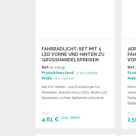
FAHRRADLICHT-SET MIT 5
2ER
LED VORNE UND HINTEN ZU
FA
GROSSHANDELSPREISEN
VO
Ref.
16-25039
Ref.
Produktbestand
: 2 520 Artikel
Pro
Maße
: 6.7 x 9.8 cm
Maß
Set mit Vorder- und Rücklampe für
Fahr
Fahrräder, jeweils mit 5 LEDs, feste und
vorne
blinkende Lichter, Batterien inklusive.
fest
Batte
AUS
AUS
4,61 €
1,
ZZGL. MWST.
BESTELLEN