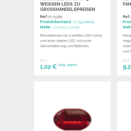
WEISSEN LEDS ZU G
FA
ROSSHANDELSPREISEN
Ref.
16-25369
Ref.
Produktbestand
: 17 743 Artikel
Pro
Maße
: 1.1 x 12.1 x 3.1 cm
Maß
Fahrradlampe mit 3 weißen LEDs vorne
Abne
und einer oberen LED, inklusive
magn
Silikonhalterung und Batterien.
wied
und 
AUS
AUS
1,02 €
9,
ZZGL. MWST.
BESTELLEN
Angebot anfordern