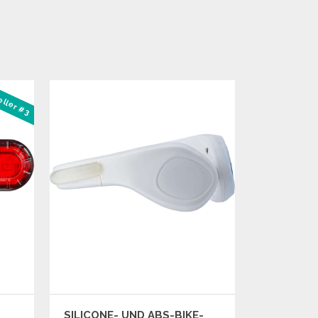
eller #3
S
SILICONE- UND ABS-BIKE-