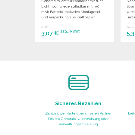
Sicherheitslicht für Fahrräder mit fünf
Siche
Lichtmodi, wiederaufladbar mit 350
Sola
mAh Batterie, inklusive Montageset
wied
und Verpackung aus Kraftpapier.
und 
styli
AUS
AUS
3,07 €
5,
ZZGL. MWST.
BESTELLEN
Angebot anfordern
Sicheres Bezahlen
Zahlung per Karte über unseren Partner
Lief
Société Générale, Überweisung oder
Verwaltungsanweisung