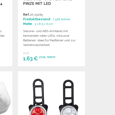
 4
PINZE MIT LED
Ref.
16-25265
Produktbestand
: 7 428 Artikel
Maße
: 3 x 8.5 x 6 cm
us
Silicone- und ABS-Armband mit
mbar
blinkenden roten LEDs, inklusive
Batterien. Ideal für Radfahrer und zur
Verkehrssicherheit.
AUS
1,63 €
ZZGL. MWST.
BESTELLEN
Angebot anfordern