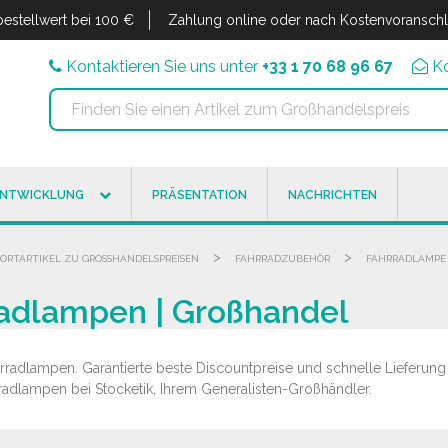
estellwert bei 100 €
Zahlung online oder nach Kostenvoransch
Kontaktieren Sie uns unter
+33 1 70 68 96 67
K
ENTWICKLUNG
PRÄSENTATION
NACHRICHTEN
>
>
PORTARTIKEL ZU GROSSHANDELSPREISEN
FAHRRADZUBEHÖR
FAHRRADLAMPE
radlampen | Großhandel
radlampen. Garantierte beste Discountpreise und schnelle Lieferung 
radlampen bei Stocketik, Ihrem Generalisten-Großhändler.