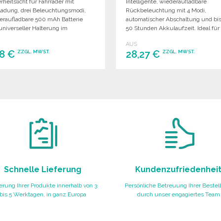
rheitslicht für Fahrräder mit
Intelligente, wiederaufladbare
rladung, drei Beleuchtungsmodi,
Rückbeleuchtung mit 4 Modi,
eraufladbare 500 mAh Batterie
automatischer Abschaltung und bi
universeller Halterung im
50 Stunden Akkulaufzeit. Ideal für
schen Design.
Fahrräder.
AUS
38 €
28,27 €
ZZGL. MWST.
ZZGL. MWST.
BESTELLEN
BESTELLEN
Angebot anfordern
Angebot anfordern
Schnelle Lieferung
Kundenzufriedenhei
erung Ihrer Produkte innerhalb von 3
Persönliche Betreuung Ihrer Bestel
bis 5 Werktagen, in ganz Europa
durch unser engagiertes Team