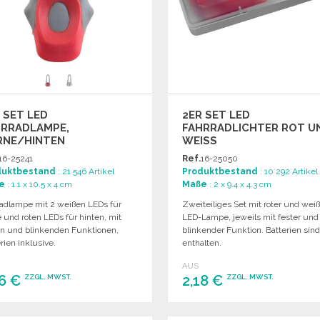
 SET LED
2ER SET LED
HRRADLAMPE,
FAHRRADLICHTER ROT U
RNE/HINTEN
WEISS
16-25241
Ref.
16-25050
duktbestand
: 21 546 Artikel
Produktbestand
: 10 292 Artikel
e
: 1.1 x 10.5 x 4 cm
Maße
: 2 x 9.4 x 4.3 cm
radlampe mit 2 weißen LEDs für
Zweiteiliges Set mit roter und wei
 und roten LEDs für hinten, mit
LED-Lampe, jeweils mit fester und
en und blinkenden Funktionen,
blinkender Funktion. Batterien sin
rien inklusive.
enthalten.
AUS
56 €
2,18 €
ZZGL. MWST.
ZZGL. MWST.
BESTELLEN
BESTELLEN