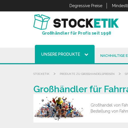
Cookie-Einstellungen
Degressive Preise
Mindestb
Großhändler für Profis seit 1998
UNSERE PRODUKTE
NACHHALTIGE 
>
>
STOCKETIK
PRODUKTE ZU GROSSHANDELSPREISEN
S
Großhändler für Fahr
Großhandel von Fahr
Bestellung von Fahr