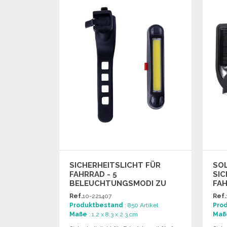
Angebot anfordern
SICHERHEITSLICHT FÜR
SO
FAHRRAD - 5
SIC
BELEUCHTUNGSMODI ZU
FA
GROSSHANDELSPREISEN
GRO
Ref.
10-221407
Ref.
Produktbestand
: 850 Artikel
Pro
Maße
: 1.2 x 8.3 x 2.3 cm
Maß