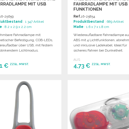
HRRADLAMPE MIT USB
FAHRRADLAMPE MIT USB
FUNKTIONEN
16-25659
Ref.
16-25854
duktbestand
: 1 347 Artikel
Produktbestand
: 689 Artikel
e
: 8.2 x 2.9 x 2.2 cm
Maße
: 1.6 x 7 x 1.8 cm
hmbare Fahrradlampe mit
Wiederaufladbare Fahrradlampe a
etischer Befestigung, COB-LEDs,
ABS mit 4 Lichtfunktionen, abneh
eraufladbar über USB, mit festem
und inklusive Ladekabel. Ideal für
blinkendem Lichtmodus.
sicheres Fahren bei Dunkelheit.
AUS
21 €
4,73 €
ZZGL. MWST.
ZZGL. MWST.
BESTELLEN
BESTELLEN
Angebot anfordern
Angebot anfordern