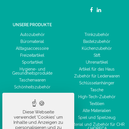
UNSERE PRODUKTE
Autozubehör
Trinkzubehör
Büromaterial
Bastelzubehör
Alltagsaccessoire
Küchenzubehör
Freizeitartikel
Stift
Sportartikel
Uhrenartikel
Hygiene- und
Artikel für das Haus
Gesundheitsprodukte
Zubehör für Lederwaren
Taschenwaren
Schlüsselanhänger
Schönheitszubehör
Tasche
High-Tech-Zubehör
Textilien
Alte Materialien
Diese Webseite
verwendet 'Cookies' um
Spiel und Spielzeug
Inhalte und Anzeigen zu
Material und Zubehör für CHR
personalisieren und zu
/ HORECA