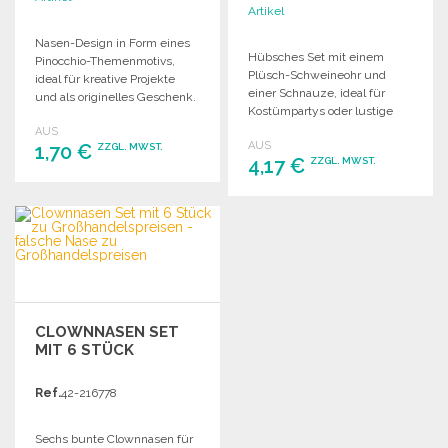
Artikel
Nasen-Design in Form eines
Hübsches Set mit einem
Pinocchio-Themenmotivs,
Plüsch-Schweineohr und
ideal für kreative Projekte
einer Schnauze, ideal für
und als originelles Geschenk.
Kostümpartys oder lustige
Hochwertige Verarbeitung
Anlässe.
AUS
und ansprechende Optik.
AUS
1,70 €
ZZGL. MWST.
4,17 €
ZZGL. MWST.
BESTELLEN
BESTELLEN
Angebot anfordern
Angebot anfordern
CLOWNNASEN SET
MIT 6 STÜCK
Ref.
42-216778
Sechs bunte Clownnasen für