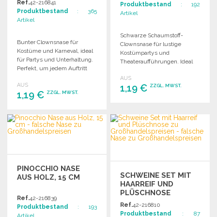
Ref.
42-216841
Produktbestand
: 192
Produktbestand
: 365
Artikel
Artikel
Schwarze Schaumstoff-
Bunter Clownsnase für
Clownsnase für lustige
Kostüme und Karneval, ideal
Kostümpartys und
für Partys und Unterhaltung.
Theateraufführungen. Ideal
Perfekt, um jedem Auftritt
für Karneval und kreative
einen lustigen Akzent zu
AUS
Verkleidungen.
AUS
verleihen.
1,19 €
ZZGL. MWST.
1,19 €
ZZGL. MWST.
BESTELLEN
BESTELLEN
Angebot anfordern
Angebot anfordern
PINOCCHIO NASE
SCHWEINE SET MIT
AUS HOLZ, 15 CM
HAARREIF UND
PLÜSCHNOSE
Ref.
42-216839
Ref.
42-216810
Produktbestand
: 193
Produktbestand
: 87
Artikel