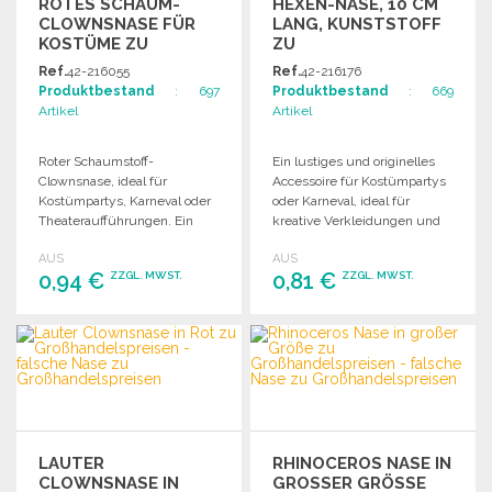
ROTES SCHAUM-
HEXEN-NASE, 10 CM
CLOWNSNASE FÜR
LANG, KUNSTSTOFF
KOSTÜME ZU
ZU
GROSSHANDELSPREISEN
GROSSHANDELSPREISEN
Ref.
42-216055
Ref.
42-216176
Produktbestand
: 697
Produktbestand
: 669
Artikel
Artikel
Roter Schaumstoff-
Ein lustiges und originelles
Clownsnase, ideal für
Accessoire für Kostümpartys
Kostümpartys, Karneval oder
oder Karneval, ideal für
Theateraufführungen. Ein
kreative Verkleidungen und
Muss für einen witzigen
Scherze.
AUS
AUS
Auftritt!
0,94 €
0,81 €
ZZGL. MWST.
ZZGL. MWST.
BESTELLEN
BESTELLEN
Angebot anfordern
Angebot anfordern
LAUTER
RHINOCEROS NASE IN
CLOWNSNASE IN
GROSSER GRÖSSE ZU