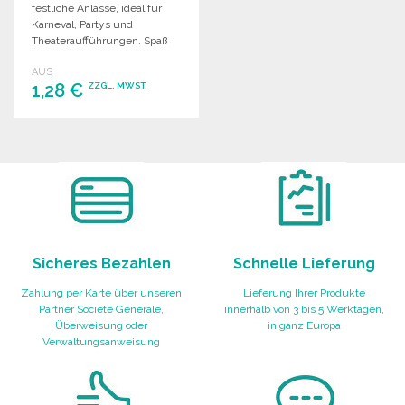
festliche Anlässe, ideal für
Karneval, Partys und
Theateraufführungen. Spaß
und Freude für Groß und
AUS
Klein!
1,28 €
ZZGL. MWST.
BESTELLEN
Angebot anfordern
Sicheres Bezahlen
Schnelle Lieferung
Zahlung per Karte über unseren
Lieferung Ihrer Produkte
Partner Société Générale,
innerhalb von 3 bis 5 Werktagen,
Überweisung oder
in ganz Europa
Verwaltungsanweisung