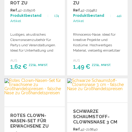
ROT ZU
GR
GROSSHANDELSPREISEN
OSSHANDELSPREISEN
Ref.
42-216506
Ref.
42-219482
Produktbestand
: 174
Produktbestand
: 441
Artikel
Artikel
Lustiges, akustisches
Rhinoceros-Nase, ideal für
Clownsnasenzubehör für
kreative Projekte und
Partys und Veranstaltungen.
Kostüme. Hochwertiges
Ideal für Unterhaltung und
Material, vielseitig einsetzbar
kreative Kostümgestaltung.
und ein Blickfang auf jeder
AUS
AUS
Veranstaltung.
1,62 €
1,49 €
ZZGL. MWST.
ZZGL. MWST.
BESTELLEN
BESTELLEN
Angebot anfordern
Angebot anfordern
SCHWARZE
ROTES CLOWN-
SCHAUMSTOFF-
NASEN-SET FÜR
CLOWNSNASE 3 CM
ERWACHSENE ZU
Ref.
42-216840
GROSSHANDELSPREISEN