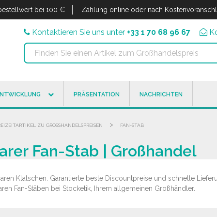
estellwert bei 100 €
Zahlung online oder nach Kostenvoransch
Kontaktieren Sie uns unter
+33 1 70 68 96 67
K
ENTWICKLUNG
PRÄSENTATION
NACHRICHTEN
>
REIZEITARTIKEL ZU GROSSHANDELSPREISEN
FAN-STAB
arer Fan-Stab | Großhandel
ren Klatschen. Garantierte beste Discountpreise und schnelle Lieferu
aren Fan-Stäben bei Stocketik, Ihrem allgemeinen Großhändler.