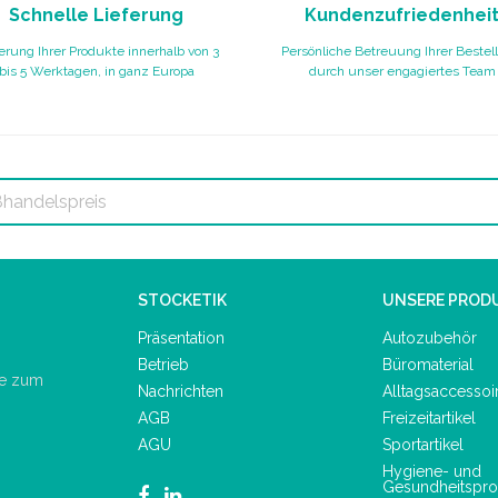
Schnelle Lieferung
Kundenzufriedenhei
erung Ihrer Produkte innerhalb von 3
Persönliche Betreuung Ihrer Bestel
bis 5 Werktagen, in ganz Europa
durch unser engagiertes Team
STOCKETIK
UNSERE PROD
Präsentation
Autozubehör
Betrieb
Büromaterial
de zum
Nachrichten
Alltagsaccessoi
AGB
Freizeitartikel
AGU
Sportartikel
Hygiene- und
Gesundheitspro