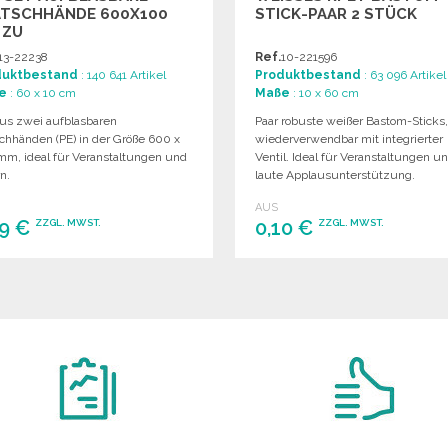
ATSCHHÄNDE 600X100
TICK-PAAR 2 STÜCK
 ZU
SSHANDELSPREISEN
13-22238
Ref.
10-221596
duktbestand
: 140 641 Artikel
Produktbestand
: 63 096 Artikel
e
: 60 x 10 cm
Maße
: 10 x 60 cm
aus zwei aufblasbaren
Paar robuste weißer Bastom-Sticks
schhänden (PE) in der Größe 600 x
wiederverwendbar mit integrierter
mm, ideal für Veranstaltungen und
Ventil. Ideal für Veranstaltungen u
n.
laute Applausunterstützung.
AUS
19 €
0,10 €
ZZGL. MWST.
ZZGL. MWST.
BESTELLEN
BESTELLEN
Angebot anfordern
Angebot anfordern