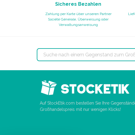
Sicheres Bezahlen
Zahlung per Karte über unseren Partner
Lief
Société Générale, Überweisung oder
Verwaltungsanweisung
Auf StockEtik.com bestellen Sie Ihre Gegenstän
Großhandelspreis mit nur wenigen Klicks!