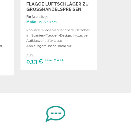
FLAGGE LUFTSCHLÄGER ZU
GROSSHANDELSPREISEN
Ref.
10-16735
Maße
: 60 x 10 cm
Robuste, wiederverwendbare Klatscher
,
im Spanien-Flaggen-Design. Inklusive
Aufblasventil für laute
nd
Applausgeräusche. Ideal für
Veranstaltungen.
AUS
0,13 €
ZZGL. MWST.
BESTELLEN
Angebot anfordern