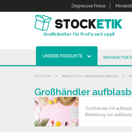
Cookie-Einstellungen
Degressive Preise
Mindestb
Großhändler für Profis seit 1998
UNSERE PRODUKTE
NACHHALTIGE 
>
>
STOCKETIK
PRODUKTE ZU GROSSHANDELSPREISEN
F
Großhändler aufblasb
Großhandel mit aufblasba
Bestellung von aufblasb