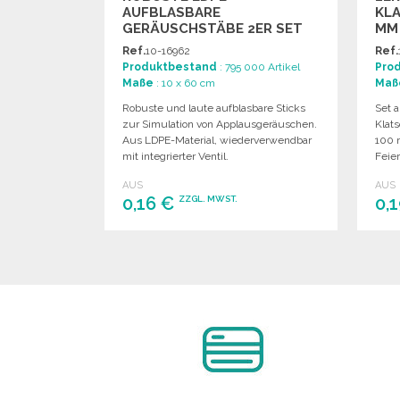
AUFBLASBARE
KL
GERÄUSCHSTÄBE 2ER SET
MM
GRO
Ref.
10-16962
Ref.
Produktbestand
: 795 000 Artikel
Pro
Maße
: 10 x 60 cm
Maß
Robuste und laute aufblasbare Sticks
Set 
zur Simulation von Applausgeräuschen.
Klat
Aus LDPE-Material, wiederverwendbar
100 
mit integrierter Ventil.
Feier
AUS
AUS
0,16 €
0,
ZZGL. MWST.
BESTELLEN
Angebot anfordern