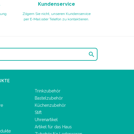
t
Kundenservice
lung
Zögern Sie nicht, unseren Kundenservice
per E-Mail oder Telefon zu kontaktieren.

UKTE
Trinkzubehör
Bastelzubehör
re
Küchenzubehör
Stift
Uhrenartikel
Artikel für das Haus
dukte
Zubehör für Lederwaren