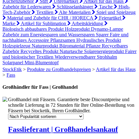
Küchenzubehör
Stift
Uhrenartikel
Artikel für das Haus
Zubehör für Lederwaren
Schlüsselanhänger
Tasche
High-
Tech-Zubehör
Textilien
Alte Materialien
Spiel und Spielzeug
Material und Zubehör für CHR / HORECA
Feierartikel
Marke
Artikel für Sublimation
Arbeitskleidung
Biologisch abbaubares Produkt
Holzprodukt
Dynamo-Lampe
Zubehör zum Energiesparen und Wassersparen
Sparer
Faire und
nachhaltiges Accessoire
Pflanzsamen
Hydraulisches Produkt
Holzspielzeug
Naturprodukt
Büromaterial
Pflanze
Recycelbares
Zubehör
Recyceltes Produkt
Naturtasche
Solarenergieprodukt
Fairer
und biologischer Textilien
Wiederverwendbarer Strohhalm
Solarpanel
Mini-Blumentopf
StockEtik
>
Produkte zu Großhandelspreisen
>
Artikel für das Haus
>
Fass
Großhändler für Fass | Großhandel
Großhandel mit Fässern. Garantierte beste Discountpreise und
schnelle Lieferung in 72 Stunden für Ihre Online-Bestellung von
Fässern bei Stocketik, Ihrem Großhändler.
Fasslieferant | Großhandelsankauf