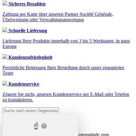
Sicheres Bezahlen
Zahlung per Karte über unseren Partner Société Générale,
Überweisung oder Verwaltungsanweisung
Schnelle Lieferung
Lieferung Ihrer Produkte innerhalb von 3 bis 5 Werktagen, in ganz
Europa
Kundenzufriedenheit
Persönliche Betreuung Ihrer Bestellung durch unser engagiertes
Team
Kundenservice
Zögern Sie nicht, unseren Kundenservice per E-Mail oder Telefon
zu kontaktieren.

Suche
Auf StockEtik.com bestellen Sie Ihre Gegenstände zum