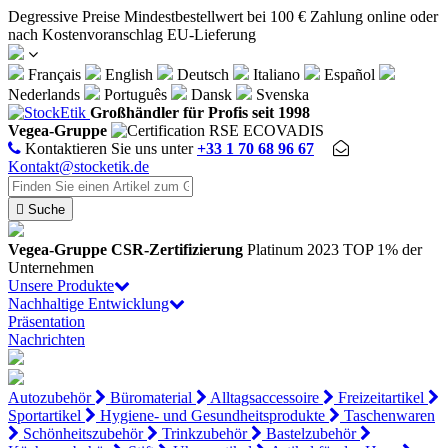
Cookie-Einstellungen
Degressive Preise
Mindestbestellwert bei 100 €
Zahlung online oder
nach Kostenvoranschlag
EU-Lieferung
Français
English
Deutsch
Italiano
Español
Nederlands
Português
Dansk
Svenska
Großhändler für Profis seit 1998
Vegea-Gruppe
Kontaktieren Sie uns unter
+33 1 70 68 96 67
Kontakt@stocketik.de

Suche
Vegea-Gruppe
CSR-Zertifizierung
Platinum 2023
TOP 1% der
Unternehmen
Unsere Produkte
Nachhaltige Entwicklung
Präsentation
Nachrichten
Autozubehör
Büromaterial
Alltagsaccessoire
Freizeitartikel
Sportartikel
Hygiene- und Gesundheitsprodukte
Taschenwaren
Schönheitszubehör
Trinkzubehör
Bastelzubehör