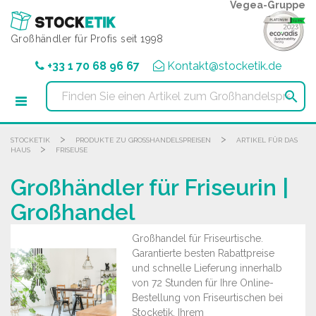
Cookie-Einstellungen
Vegea-Gruppe
Großhändler für Profis seit 1998
+33 1 70 68 96 67
Kontakt@stocketik.de

>
>
STOCKETIK
PRODUKTE ZU GROSSHANDELSPREISEN
ARTIKEL FÜR DAS
>
HAUS
FRISEUSE
Großhändler für Friseurin |
Großhandel
Großhandel für Friseurtische.
Garantierte besten Rabattpreise
und schnelle Lieferung innerhalb
von 72 Stunden für Ihre Online-
Bestellung von Friseurtischen bei
Stocketik, Ihrem