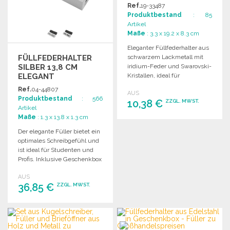
KRISTALLEN ZU
Ref.
19-33487
GROSSHANDELSPREISEN
Produktbestand
: 85
Artikel
Maße
: 3.3 x 19.2 x 8.3 cm
Eleganter Füllfederhalter aus
FÜLLFEDERHALTER
schwarzem Lackmetall mit
SILBER 13,8 CM
iridium-Feder und Swarovski-
ELEGANT
Kristallen, ideal für
hochwertige
Ref.
04-44807
AUS
Schreibbedarfsartikel.
Produktbestand
: 566
10,38 €
ZZGL. MWST.
Artikel
Maße
: 1.3 x 13.8 x 1.3 cm
BESTELLEN
Der elegante Füller bietet ein
optimales Schreibgefühl und
Angebot anfordern
ist ideal für Studenten und
Profis. Inklusive Geschenkbox
und Tintenpatrone.
AUS
36,85 €
ZZGL. MWST.
BESTELLEN
Angebot anfordern