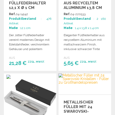
FÜLLFEDERHALTER
AUS RECYCELTEM
12,1 X Ø 1 CM
ALUMINIUM 13,8 CM
Ref.
04-14142
Ref.
04-220533
Produktbestand
: 476
Produktbestand
: 2 160
Artikel
Artikel
Maße
: 12.1 cm
Maße
: 1.4 x 13.8 x 1.4 cm
Der Jotter Füllfederhalter
Eleganter Füllfederhalter aus
vereint modernes Design mit
recyceltem Aluminium mit
Edelstahlfeder, verchromtem
mattschwarzem Finish,
Gehäuse und poliertem
inklusive schwarzer Tinte
Edelstahldeckel. In
und Geschenkbox. Maße: 13,8
AUS
AUS
Geschenkbox geliefert.
x Ø 1,4 cm.
21,28 €
5,65 €
ZZGL. MWST.
ZZGL. MWST.
BESTELLEN
BESTELLEN
Angebot anfordern
Angebot anfordern
METALLISCHER
FÜLLER MIT 24
SWAROVSKI-