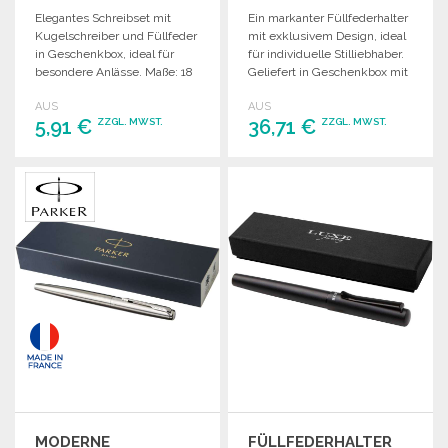
Elegantes Schreibset mit
Ein markanter Füllfederhalter
Kugelschreiber und Füllfeder
mit exklusivem Design, ideal
in Geschenkbox, ideal für
für individuelle Stilliebhaber.
besondere Anlässe. Maße: 18
Geliefert in Geschenkbox mit
x 6,5 x 4 cm.
Tintenpatrone.
AUS
AUS
5,91 €
36,71 €
ZZGL. MWST.
ZZGL. MWST.
BESTELLEN
BESTELLEN
Angebot anfordern
Angebot anfordern
MODERNE
FÜLLFEDERHALTER