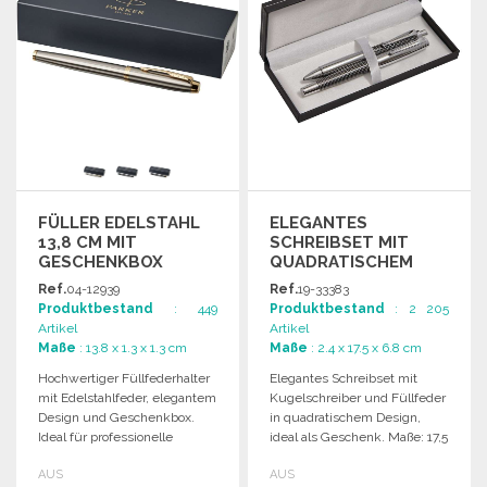
FÜLLER EDELSTAHL
ELEGANTES
13,8 CM MIT
SCHREIBSET MIT
GESCHENKBOX
QUADRATISCHEM
DESIGN 17,5 CM
Ref.
04-12939
Ref.
19-33383
Produktbestand
: 449
Produktbestand
: 2 205
Artikel
Artikel
Maße
: 13.8 x 1.3 x 1.3 cm
Maße
: 2.4 x 17.5 x 6.8 cm
Hochwertiger Füllfederhalter
Elegantes Schreibset mit
mit Edelstahlfeder, elegantem
Kugelschreiber und Füllfeder
Design und Geschenkbox.
in quadratischem Design,
Ideal für professionelle
ideal als Geschenk. Maße: 17,5
Anwendungen und
x 6,8 x 2,4 cm.
AUS
AUS
zuverlässiges Schreiben.