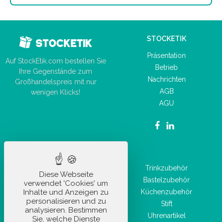
STOCKETIK
Präsentation
Auf StockEtik.com bestellen Sie
Betrieb
Ihre Gegenstände zum
Nachrichten
Großhandelspreis mit nur
AGB
wenigen Klicks!
AGU
UNSERE PRODUKTE
Autozubehör
Trinkzubehör
Diese Webseite
Büromaterial
Bastelzubehör
verwendet 'Cookies' um
Inhalte und Anzeigen zu
Alltagsaccessoire
Küchenzubehör
personalisieren und zu
Freizeitartikel
Stift
analysieren. Bestimmen
Sportartikel
Uhrenartikel
Sie, welche Dienste