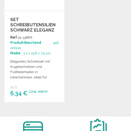
SET
SCHREIBUTENSILIEN
SCHWARZ ELEGANZ
19,8 CM
Ref.
19-33886
Produktbestand
: 456
Artikel
Maße
: 3.7 x 19.8 x 7.9 cm
Elegantes Schreibset mit
Kugelschreiber und
Füllfederhalter in
Geschenkbox, ideal für
stilvolle Präsentationen und
AUS
besondere Anlässe.
6,34 €
ZZGL. MWST.
BESTELLEN
Angebot anfordern