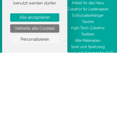
benutzt werden dürfen
Hygiene- und
Artikel für das Haus
Gesundheitsprodukte
Zubehör für Lederwaren
Taschenwaren
Schlüsselanhänger
Alle akzeptieren
Schönheitszubehör
Tasche
Verbiete alle Cookies
High-Tech-Zubehör
Textilien
Personalisieren
Alte Materialien
Spiel und Spielzeug
Material und Zubehör für CHR
/ HORECA
Feierartikel
Marke
Artikel für Sublimation
Arbeitskleidung
STOCKETIK © 2023 - ALLE RECHTE VORBEHALTEN
AGBU