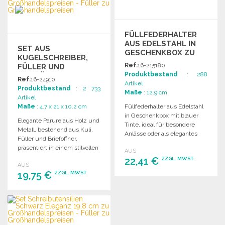
FÜLLFEDERHALTER
AUS EDELSTAHL IN
SET AUS
GESCHENKBOX ZU
KUGELSCHREIBER,
GROSSHANDELSPREISEN
Ref.
16-215180
FÜLLER UND
Produktbestand
: 288
BRIEFÖFFNER AUS
Ref.
16-24910
Artikel
HOLZ UND METALL
Produktbestand
: 2 733
Maße
: 12.9 cm
Artikel
Maße
: 4.7 x 21 x 10.2 cm
Füllfederhalter aus Edelstahl
in Geschenkbox mit blauer
Elegante Parure aus Holz und
Tinte, ideal für besondere
Metall, bestehend aus Kuli,
Anlässe oder als elegantes
Füller und Brieföffner,
Schreibgerät.
präsentiert in einem stilvollen
AUS
Holzetui.
22,41 €
ZZGL. MWST.
AUS
19,75 €
ZZGL. MWST.
BESTELLEN
BESTELLEN
Angebot anfordern
Angebot anfordern