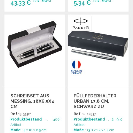
43,33 €
5,34 €
ZZGL. MWST.
ZZGL. MWST.
BESTELLEN
BESTELLEN
Angebot anfordern
Angebot anfordern
SCHREIBSET AUS
FÜLLFEDERHALTER
MESSING, 18X6,5X4
URBAN 13,8 CM,
CM
SCHWARZ ZU
GROSSHANDELSPREISEN
Ref.
19-33381
Ref.
04-12937
Produktbestand
: 406
Produktbestand
: 2 930
Artikel
Artikel
Maße
: 4 x 18 x 6.5 cm
Maße
: 13.8 x 1.4 x 1.4 cm