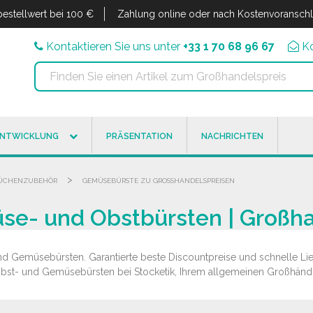
estellwert bei 100 €
Zahlung online oder nach Kostenvoransch
Kontaktieren Sie uns unter
+33 1 70 68 96 67
K
ENTWICKLUNG
PRÄSENTATION
NACHRICHTEN
>
ÜCHENZUBEHÖR
GEMÜSEBÜRSTE ZU GROSSHANDELSPREISEN
se- und Obstbürsten | Großh
d Gemüsebürsten. Garantierte beste Discountpreise und schnelle Lief
bst- und Gemüsebürsten bei Stocketik, Ihrem allgemeinen Großhändl