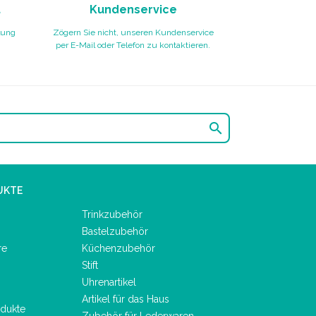
t
Kundenservice
lung
Zögern Sie nicht, unseren Kundenservice
per E-Mail oder Telefon zu kontaktieren.

UKTE
Trinkzubehör
Bastelzubehör
re
Küchenzubehör
Stift
Uhrenartikel
Artikel für das Haus
dukte
Zubehör für Lederwaren