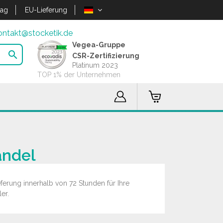
lag
EU-Lieferung
ontakt@stocketik.de
Vegea-Gruppe

CSR-Zertifizierung
Platinum 2023
TOP 1% der Unternehmen
andel
erung innerhalb von 72 Stunden für Ihre
er.