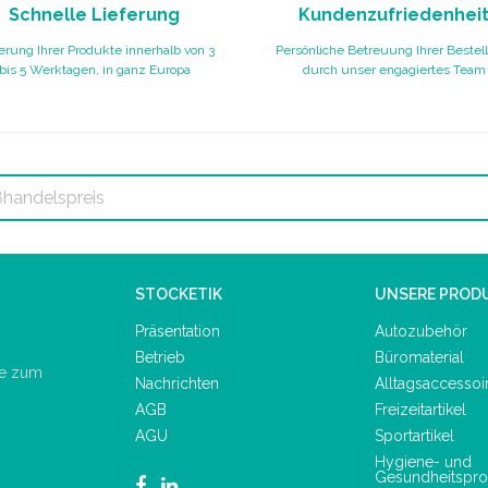
Schnelle Lieferung
Kundenzufriedenhei
erung Ihrer Produkte innerhalb von 3
Persönliche Betreuung Ihrer Bestel
bis 5 Werktagen, in ganz Europa
durch unser engagiertes Team
STOCKETIK
UNSERE PROD
Präsentation
Autozubehör
Betrieb
Büromaterial
de zum
Nachrichten
Alltagsaccessoi
AGB
Freizeitartikel
AGU
Sportartikel
Hygiene- und
Gesundheitspro