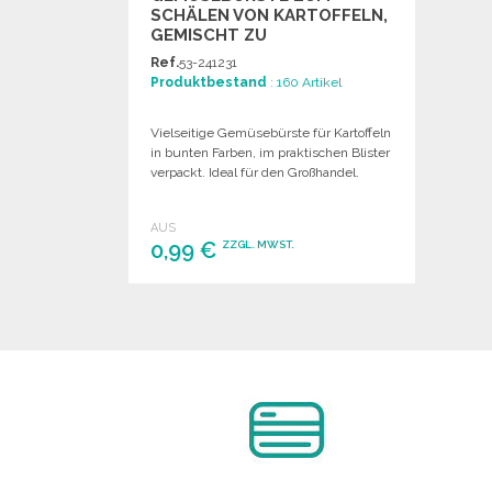
SCHÄLEN VON KARTOFFELN,
GEMISCHT ZU
GROSSHANDELSPREISEN
Ref.
53-241231
Produktbestand
: 160 Artikel
Vielseitige Gemüsebürste für Kartoffeln
in bunten Farben, im praktischen Blister
verpackt. Ideal für den Großhandel.
AUS
0,99 €
ZZGL. MWST.
BESTELLEN
Angebot anfordern