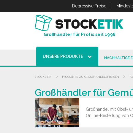
Cookie-Einstellungen
Degressive Preise
Mindestb
Großhändler für Profis seit 1998
UNSERE PRODUKTE
NACHHALTIGE 
>
>
STOCKETIK
PRODUKTE ZU GROSSHANDELSPREISEN
K
Großhändler für Gemü
Großhandel mit Obst- un
Online-Bestellung von O