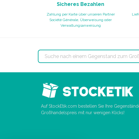
Sicheres Bezahlen
Zahlung per Karte über unseren Partner
Lief
Société Générale, Überweisung oder
Verwaltungsanweisung
Auf StockEtik.com bestellen Sie Ihre Gegenstän
Großhandelspreis mit nur wenigen Klicks!