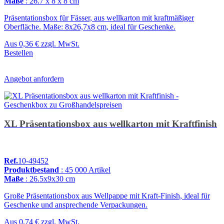
Maße
: 26.7 x 8 x 8 cm
Präsentationsbox für Fässer, aus wellkarton mit kraftmäßiger
Oberfläche. Maße: 8x26,7x8 cm, ideal für Geschenke.
Aus
0,36 €
zzgl. MwSt.
Bestellen
Angebot anfordern
XL Präsentationsbox aus wellkarton mit Kraftfinish
Ref.
10-49452
Produktbestand
: 45 000 Artikel
Maße
: 26.5x9x30 cm
Große Präsentationsbox aus Wellpappe mit Kraft-Finish, ideal für
Geschenke und ansprechende Verpackungen.
Aus
0,74 €
zzgl. MwSt.