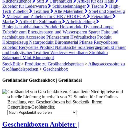
Küchenzubehör
Stift
Uhrenartikel
Artikel für das Haus
Zubehör für Lederwaren
Schlüsselanhänger
Tasche
High-
Tech-Zubehör
Textilien
Alte Materialien
Spiel und Spielzeug
Material und Zubehör für CHR / HORECA
Feierartikel
Marke
Artikel für Sublimation
Arbeitskleidung
Biologisch abbaubares Produkt
Holzprodukt
Dynamo-Lampe
Zubehör zum Energiesparen und Wassersparen
Sparer
Faire und
nachhaltiges Accessoire
Pflanzsamen
Hydraulisches Produkt
Holzspielzeug
Naturprodukt
Büromaterial
Pflanze
Recycelbares
Zubehör
Recyceltes Produkt
Naturtasche
Solarenergieprodukt
Fairer
und biologischer Textilien
Wiederverwendbarer Strohhalm
Solarpanel
Mini-Blumentopf
StockEtik
>
Produkte zu Großhandelspreisen
>
Alltagsaccessoire zu
Großhandelspreisen
>
Geschenkbox
Großhändler Geschenkbox | Großhandel
Großhandel von Geschenkboxen. Garantierte Niedrigpreise und
schnelle Lieferung innerhalb von 72 Stunden für Ihre Online-
Bestellung von Geschenkboxen bei Stocketik, Ihrem
Generalisten-Großhändler.
Geschenkboxen Anbieter |