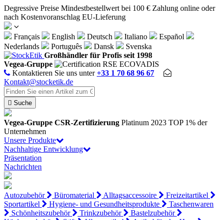
Cookie-Einstellungen
Degressive Preise
Mindestbestellwert bei 100 €
Zahlung online oder
nach Kostenvoranschlag
EU-Lieferung
Français
English
Deutsch
Italiano
Español
Nederlands
Português
Dansk
Svenska
Großhändler für Profis seit 1998
Vegea-Gruppe
Kontaktieren Sie uns unter
+33 1 70 68 96 67
Kontakt@stocketik.de

Suche
Vegea-Gruppe
CSR-Zertifizierung
Platinum 2023
TOP 1% der
Unternehmen
Unsere Produkte
Nachhaltige Entwicklung
Präsentation
Nachrichten
Autozubehör
Büromaterial
Alltagsaccessoire
Freizeitartikel
Sportartikel
Hygiene- und Gesundheitsprodukte
Taschenwaren
Schönheitszubehör
Trinkzubehör
Bastelzubehör