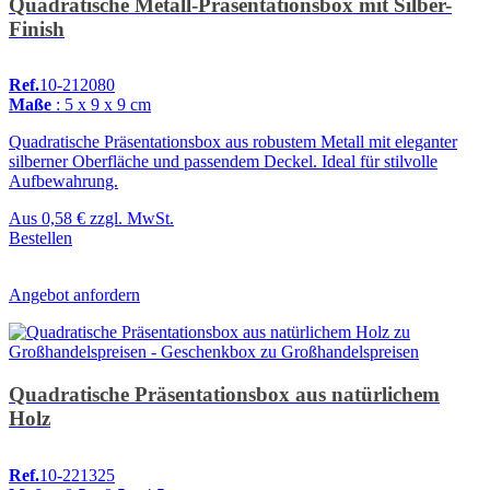
Quadratische Metall-Präsentationsbox mit Silber-
Finish
Ref.
10-212080
Maße
: 5 x 9 x 9 cm
Quadratische Präsentationsbox aus robustem Metall mit eleganter
silberner Oberfläche und passendem Deckel. Ideal für stilvolle
Aufbewahrung.
Aus
0,58 €
zzgl. MwSt.
Bestellen
Angebot anfordern
Quadratische Präsentationsbox aus natürlichem
Holz
Ref.
10-221325