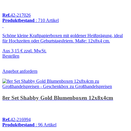
Ref.
42-217026
Produktbestand
: 710 Artikel
Schöne kleine Kraftpapierboxen mit goldener Heißprägung, ideal
für Hochzeiten oder Geburtstagsfeiern. Maße: 12x8x4 cm.
Aus
3,15 €
zzgl. MwSt.
Bestellen
Angebot anfordern
8er Set Shabby Gold Blumenboxen 12x8x4cm
Ref.
42-216994
Produktbestand
: 96 Artikel