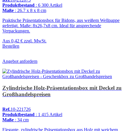
Produktbestand
: 6 300 Artikel
Maße
: 26.7 x 8 x 8 cm
Praktische Präsentationsbox für Bidons, aus weißem Wellpappe
gefertigt. Maße: 8x26,7x8 cm. Ideal für ansprechende
Verpackungen.
Aus
0,42 €
zzgl. MwSt.
Bestellen
Angebot anfordern
Zylindrische Holz-Präsentationsbox mit Deckel zu
Großhandelspreisen
Ref.
10-221726
Produktbestand
: 1 415 Artikel
Maße
: 34 cm
Elegante, zylindrische Präsentationsbox aus Holz mit weichem