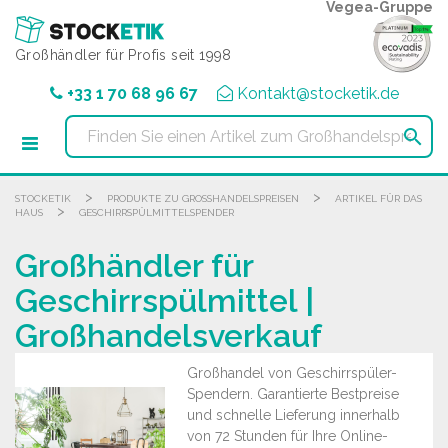
Cookie-Einstellungen
Vegea-Gruppe
Großhändler für Profis seit 1998
+33 1 70 68 96 67
Kontakt@stocketik.de

>
>
STOCKETIK
PRODUKTE ZU GROSSHANDELSPREISEN
ARTIKEL FÜR DAS
>
HAUS
GESCHIRRSPÜLMITTELSPENDER
Großhändler für
Geschirrspülmittel |
Großhandelsverkauf
Großhandel von Geschirrspüler-
Spendern. Garantierte Bestpreise
und schnelle Lieferung innerhalb
von 72 Stunden für Ihre Online-