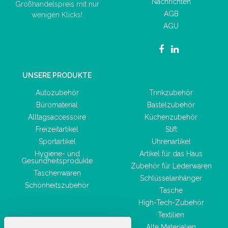
Nachrichten
Großhandelspreis mit nur
AGB
wenigen Klicks!
AGU
UNSERE PRODUKTE
Autozubehör
Trinkzubehör
Büromaterial
Bastelzubehör
Alltagsaccessoire
Küchenzubehör
Freizeitartikel
Stift
Sportartikel
Uhrenartikel
Hygiene- und
Artikel für das Haus
Gesundheitsprodukte
Zubehör für Lederwaren
Taschenwaren
Schlüsselanhänger
Schönheitszubehör
Tasche
High-Tech-Zubehör
Textilien
Alte Materialien