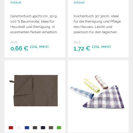
Artikel
Artikel
Geschirrtuch 45x70 cm, 50 g,
Küchentuch 30*30cm, ideal
100 % Baumwolle, ideal für
für die Reinigung und Pflege
Haushalt und Reinigung, in
des Hauses. Leicht und
assortierten Farben erhältlich.
praktisch für den täglichen
Gebrauch.
AUS
AUS
0,66 €
1,72 €
ZZGL. MWST.
ZZGL. MWST.
BESTELLEN
BESTELLEN
Angebot anfordern
Angebot anfordern