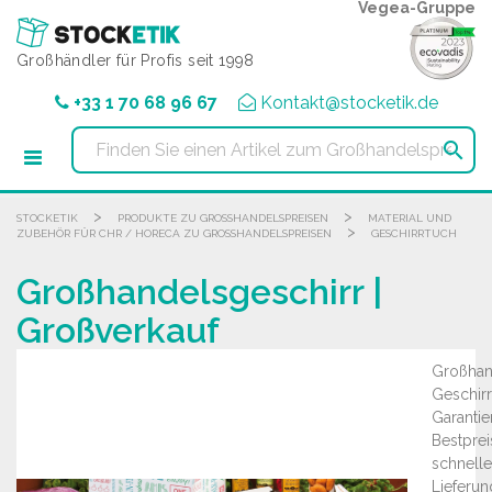
Cookie-Einstellungen
Vegea-Gruppe
Großhändler für Profis seit 1998
+33 1 70 68 96 67
Kontakt@stocketik.de

>
>
STOCKETIK
PRODUKTE ZU GROSSHANDELSPREISEN
MATERIAL UND
>
ZUBEHÖR FÜR CHR / HORECA ZU GROSSHANDELSPREISEN
GESCHIRRTUCH
Großhandelsgeschirr |
Großverkauf
Großhan
Geschirr
Garantie
Bestprei
schnelle
Lieferun