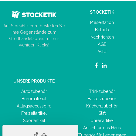
STOCKETIK
Präsentation
Auf StockEtik.com bestellen Sie
Betrieb
Ihre Gegenstände zum
Nachrichten
Großhandelspreis mit nur
AGB
wenigen Klicks!
AGU
UNSERE PRODUKTE
Autozubehör
Trinkzubehör
Büromaterial
Bastelzubehör
Alltagsaccessoire
Küchenzubehör
Freizeitartikel
Stift
Sportartikel
Uhrenartikel
Hygiene- und
Artikel für das Haus
Gesundheitsprodukte
Zubehör für Lederwaren