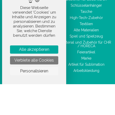
Taschenwaren
Schlüsselanhänger
Diese Webseite
Schönheitszubehör
Tasche
verwendet 'Cookies' um
Inhalte und Anzeigen zu
High-Tech-Zubehör
personalisieren und zu
Textilien
analysieren. Bestimmen
Alte Materialien
Sie, welche Dienste
benutzt werden dürfen
Spiel und Spielzeug
Material und Zubehör für CHR
/ HORECA
Alle akzeptieren
Feierartikel
Marke
Verbiete alle Cookies
Artikel für Sublimation
Personalisieren
Arbeitskleidung
STOCKETIK © 2023 - ALLE RECHTE VORBEHALTEN
AGBU
DATENSCHUTZRICHTLINIE
RECHTLICHE HINWEISE