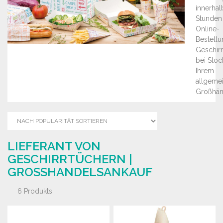
innerhal
Stunden 
Online-
Bestellu
Geschir
bei Stock
Ihrem
allgeme
Großhän
LIEFERANT VON
GESCHIRRTÜCHERN |
GROSSHANDELSANKAUF
6 Produkts