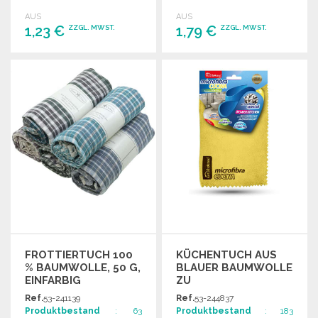
Gebrauch in der Küche.
AUS
AUS
1,23 €
1,79 €
ZZGL. MWST.
ZZGL. MWST.
BESTELLEN
BESTELLEN
Angebot anfordern
Angebot anfordern
FROTTIERTUCH 100
KÜCHENTUCH AUS
% BAUMWOLLE, 50 G,
BLAUER BAUMWOLLE
EINFARBIG
ZU
GROSSHANDELSPREISEN
Ref.
53-241139
Ref.
53-244837
Produktbestand
: 63
Produktbestand
: 183