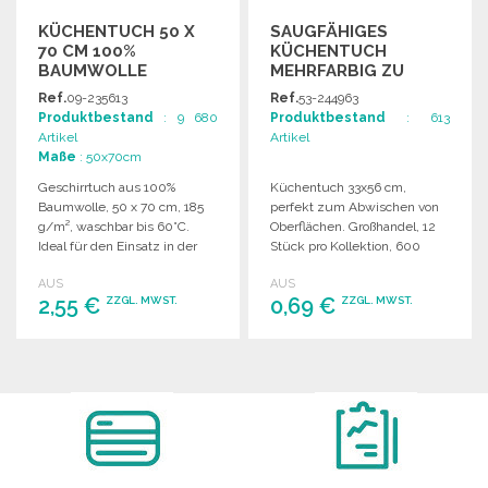
KÜCHENTUCH 50 X
SAUGFÄHIGES
70 CM 100%
KÜCHENTUCH
BAUMWOLLE
MEHRFARBIG ZU
GROSSHANDELSPREISEN
Ref.
09-235613
Ref.
53-244963
Produktbestand
: 9 680
Produktbestand
: 613
Artikel
Artikel
Maße
: 50x70cm
Geschirrtuch aus 100%
Küchentuch 33x56 cm,
Baumwolle, 50 x 70 cm, 185
perfekt zum Abwischen von
g/m², waschbar bis 60°C.
Oberflächen. Großhandel, 12
Ideal für den Einsatz in der
Stück pro Kollektion, 600
Gastronomie.
Stück pro Karton.
AUS
AUS
2,55 €
0,69 €
ZZGL. MWST.
ZZGL. MWST.
BESTELLEN
BESTELLEN
Angebot anfordern
Angebot anfordern