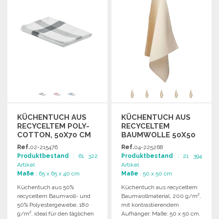
KÜCHENTUCH AUS
KÜCHENTUCH AUS
RECYCELTEM POLY-
RECYCELTEM
COTTON, 50X70 CM
BAUMWOLLE 50X50
CM
Ref.
02-215476
Ref.
04-225268
Produktbestand
: 61 322
Produktbestand
: 21 394
Artikel
Artikel
Maße
: 65 x 65 x 40 cm
Maße
: 50 x 50 cm
Küchentuch aus 50%
Küchentuch aus recyceltem
recyceltem Baumwoll- und
Baumwollmaterial, 200 g/m²,
50% Polyestergewebe, 180
mit kontrastierendem
g/m², ideal für den täglichen
Aufhänger. Maße: 50 x 50 cm.