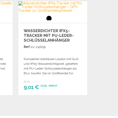
Angebot anfordern
R
WASSERDICHTER IPX5-
TRACKER MIT PU-LEDER-
SCHLÜSSELANHÄNGER
Ref.
02-246291
te.
Kompakter drahtloser Locator mit Gurt
ände
und IPX5-Wasserdichtigkeit, geliefert
Find
mit PU-Leder-Schlüsselanhänger als
Etui; kaufen Sie im Großhandel für
Vertrieb und Wiederverkauf.
AUS
9,01 €
ZZGL. MWST.
BESTELLEN
Angebot anfordern