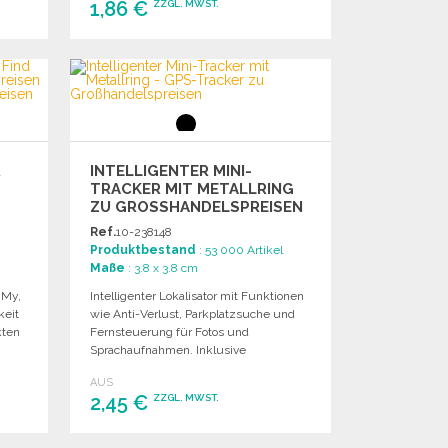
1,86 €
ZZGL. MWST.
BESTELLEN
Angebot anfordern
R
INTELLIGENTER MINI-
TRACKER MIT METALLRING
ZU GROSSHANDELSPREISEN
Ref.
10-238148
Produktbestand
: 53 000 Artikel
Maße
: 3.8 x 3.8 cm
 My,
Intelligenter Lokalisator mit Funktionen
keit
wie Anti-Verlust, Parkplatzsuche und
kten
Fernsteuerung für Fotos und
Sprachaufnahmen. Inklusive
abnehmbarem Metallring.
AUS
2,45 €
ZZGL. MWST.
BESTELLEN