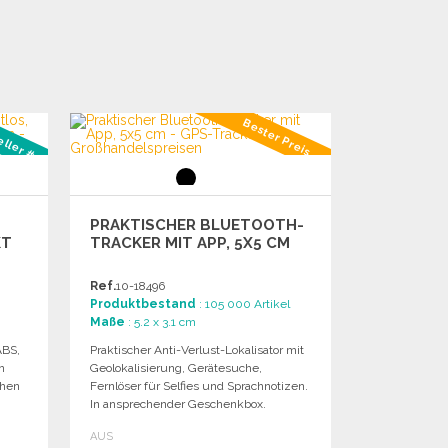
Bester Preis
eller #3
PRAKTISCHER BLUETOOTH-
KT
TRACKER MIT APP, 5X5 CM
Ref.
10-18496
Produktbestand
: 105 000 Artikel
Maße
: 5.2 x 3.1 cm
ABS,
Praktischer Anti-Verlust-Lokalisator mit
n
Geolokalisierung, Gerätesuche,
chen
Fernlöser für Selfies und Sprachnotizen.
In ansprechender Geschenkbox.
AUS