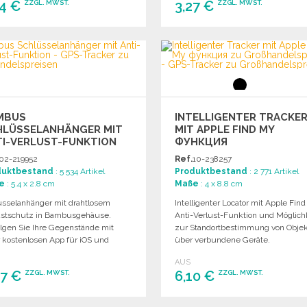
64 €
3,27 €
ZZGL. MWST.
ZZGL. MWST.
BESTELLEN
BESTELLEN
Angebot anfordern
Angebot anfordern
MBUS
INTELLIGENTER TRACKE
HLÜSSELANHÄNGER MIT
MIT APPLE FIND MY
TI-VERLUST-FUNKTION
ФУНКЦИЯ
02-219952
Ref.
10-238257
duktbestand
: 5 534 Artikel
Produktbestand
: 2 771 Artikel
e
: 5.4 x 2.8 cm
Maße
: 4 x 8.8 cm
üsselanhänger mit drahtlosem
Intelligenter Locator mit Apple Find
ustschutz in Bambusgehäuse.
Anti-Verlust-Funktion und Möglich
olgen Sie Ihre Gegenstände mit
zur Standortbestimmung von Obje
r kostenlosen App für iOS und
über verbundene Geräte.
oid.
AUS
07 €
6,10 €
ZZGL. MWST.
ZZGL. MWST.
BESTELLEN
BESTELLEN