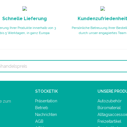
Schnelle Lieferung
Kundenzufriedenhei
erung Ihrer Produkte innerhalb von 3
Persönliche Betreuung Ihrer Bestel
bis 5 Werktagen, in ganz Europa
durch unser engagiertes Team
STOCKETIK
UNSERE PROD
Präsentation
Autozubehör
de zum
Betrieb
Büromaterial
Nachrichten
Alltagsaccessoi
AGB
Freizeitartikel