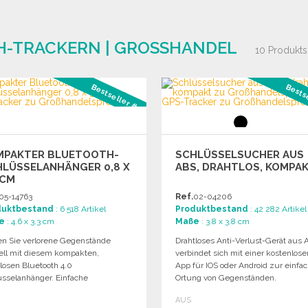
-TRACKERN | GROSSHANDEL
10 Produkts
Bestseller #2
Bests
MPAKTER BLUETOOTH-
SCHLÜSSELSUCHER AUS
HLÜSSELANHÄNGER 0,8 X
ABS, DRAHTLOS, KOMPA
 CM
05-14763
Ref.
02-04206
duktbestand
: 6 518 Artikel
Produktbestand
: 42 282 Artikel
e
: 4.6 x 3.3 cm
Maße
: 3.8 x 3.8 cm
en Sie verlorene Gegenstände
Drahtloses Anti-Verlust-Gerät aus 
ell mit diesem kompakten,
verbindet sich mit einer kostenlose
losen Bluetooth 4.0
App für IOS oder Android zur einfa
üsselanhänger. Einfache
Ortung von Gegenständen.
okalisierung über die kostenlose
AUS