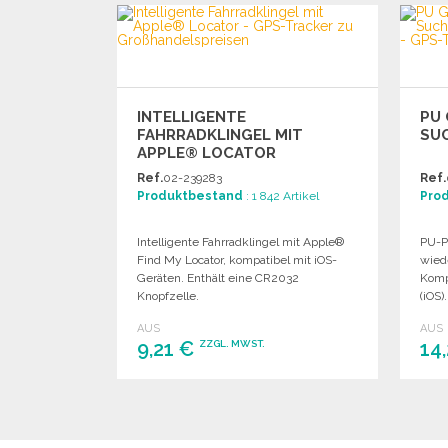
Angebot anfordern
INTELLIGENTE
PU
FAHRRADKLINGEL MIT
SU
APPLE® LOCATOR
Ref.
02-239283
Ref.
Produktbestand
: 1 842 Artikel
Pro
Intelligente Fahrradklingel mit Apple®
PU-Po
Find My Locator, kompatibel mit iOS-
wied
Geräten. Enthält eine CR2032
Komp
Knopfzelle.
(iOS)
AUS
AUS
9,21 €
14
ZZGL. MWST.
BESTELLEN
Angebot anfordern