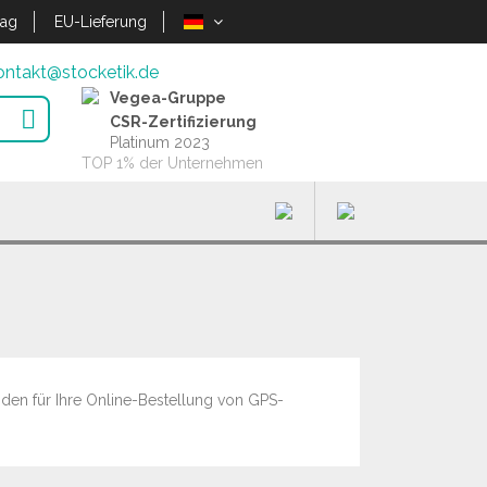
lag
EU-Lieferung
ontakt@stocketik.de
Vegea-Gruppe

CSR-Zertifizierung
Platinum 2023
TOP 1% der Unternehmen
nden für Ihre Online-Bestellung von GPS-