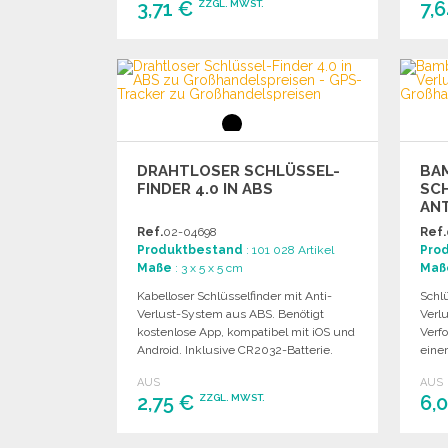
3,71 €
7,
ZZGL. MWST.
BESTELLEN
Angebot anfordern
DRAHTLOSER SCHLÜSSEL-
BA
FINDER 4.0 IN ABS
SC
AN
Ref.
02-04698
Ref.
Produktbestand
: 101 028 Artikel
Pro
Maße
: 3 x 5 x 5 cm
Maß
Kabelloser Schlüsselfinder mit Anti-
Schl
Verlust-System aus ABS. Benötigt
Verl
kostenlose App, kompatibel mit iOS und
Verf
Android. Inklusive CR2032-Batterie.
eine
Andr
AUS
AUS
2,75 €
6,
ZZGL. MWST.
BESTELLEN