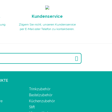
t
Kundenservice
lung
Zögern Sie nicht, unseren Kundenservice
per E-Mail oder Telefon zu kontaktieren.

UKTE
Trinkzubehör
Bastelzubehör
re
Küchenzubehör
Stift