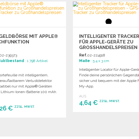
Angebot anfordern
Angebot anfordern
 GELDBÖRSE MIT APPLE®
INTELLIGENTER TRACKE
CHFUNKTION
FÜR APPLE-GERÄTE ZU
GROSSHANDELSPREISEN
02-239373
Ref.
02-224918
duktbestand
: 1 798 Artikel
Maße
: 5.4 x 3 cm
Intelligenter Locator für Apple-Gerä
rtefeuille mit intelligentem,
Finde deine persönlichen Gegenst
eraufladbarem Verlustdetektor.
sicher und bequem mit der Apple 
atibel nur mit Apple® Geräten
My-App.
. Lithium-Ionen-Batterie 100 mAh.
AUS
4,64 €
ZZGL. MWST.
,26 €
ZZGL. MWST.
BESTELLEN
BESTELLEN
Angebot anfordern
Angebot anfordern