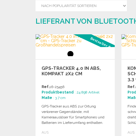
LIEFERANT VON BLUETOOTH
Bestseller #1
GPS-TRACKER 4.0 IN ABS,
KO
KOMPAKT 2X2 CM
SC
3,3
Ref.
16-25456
Ref.
Produktbestand
: 24 898 Artikel
Pro
Maße
: 3.7 cm
Maß
GPS-Tracker aus ABS zur Ortung
Find
verlorener Gegenstände, mit
schn
Kameraauslöser für Smartphones und
draht
Batterien im Lieferumfang enthalten.
Schl
Geol
AUS
AUS
App.