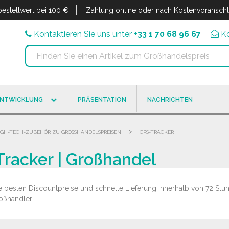
estellwert bei 100 €
Zahlung online oder nach Kostenvoransch
Kontaktieren Sie uns unter
+33 1 70 68 96 67
K
ENTWICKLUNG
PRÄSENTATION
NACHRICHTEN
>
IGH-TECH-ZUBEHÖR ZU GROSSHANDELSPREISEN
GPS-TRACKER
Tracker | Großhandel
e besten Discountpreise und schnelle Lieferung innerhalb von 72 Stu
oßhändler.