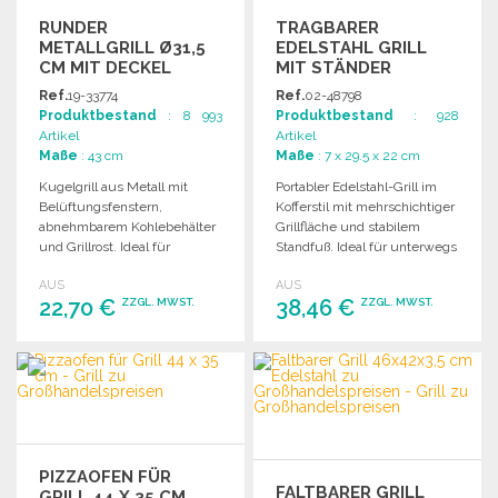
RUNDER
TRAGBARER
METALLGRILL Ø31,5
EDELSTAHL GRILL
CM MIT DECKEL
MIT STÄNDER
60X40CM
Ref.
19-33774
Ref.
02-48798
Produktbestand
: 8 993
Produktbestand
: 928
Artikel
Artikel
Maße
: 43 cm
Maße
: 7 x 29.5 x 22 cm
Kugelgrill aus Metall mit
Portabler Edelstahl-Grill im
Belüftungsfenstern,
Kofferstil mit mehrschichtiger
abnehmbarem Kohlebehälter
Grillfläche und stabilem
und Grillrost. Ideal für
Standfuß. Ideal für unterwegs
gesellige Grillabende.
und Grillpartys.
AUS
AUS
Lieferung in Geschenkbox.
22,70 €
38,46 €
ZZGL. MWST.
ZZGL. MWST.
BESTELLEN
BESTELLEN
Angebot anfordern
Angebot anfordern
PIZZAOFEN FÜR
FALTBARER GRILL
GRILL 44 X 35 CM