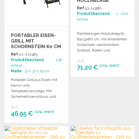
HOLZABLAGE
Ref.
53-243981
Produktbestand
: 1 000
Artikel
Rechteckiger Holzkohlegrill
PORTABLER EISEN-
85x33x80 cm, mit emaillierter
GRILL MIT
Grillschale, verchromtem
SCHORNSTEIN 60 CM
Grillrost, Rollen und
Ref.
02-222485
Holzablagen.
Produktbestand
: 238
AUS
Artikel
71,20 €
ZZGL. MWST.
Maße
: 37 x 37 x 29 cm
Portabler Grill aus Eisen mit
BESTELLEN
Kamin und
Angebot anfordern
Temperaturanzeige. Mit
Sicherheitsverschluss und
Holzgriff für einfachen
AUS
Transport.
46,95 €
ZZGL. MWST.
BESTELLEN
Angebot anfordern