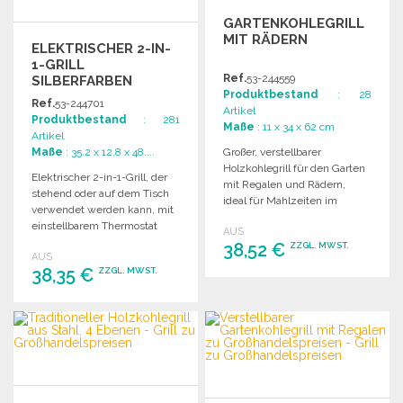
GARTENKOHLEGRILL
MIT RÄDERN
ELEKTRISCHER 2-IN-
1-GRILL
Ref.
53-244559
SILBERFARBEN
Produktbestand
: 28
Ref.
53-244701
Artikel
Produktbestand
: 281
Maße
: 11 x 34 x 62 cm
Artikel
Maße
: 35.2 x 12.8 x 48....
Großer, verstellbarer
Holzkohlegrill für den Garten
Elektrischer 2-in-1-Grill, der
mit Regalen und Rädern,
stehend oder auf dem Tisch
ideal für Mahlzeiten im
verwendet werden kann, mit
Freien.
einstellbarem Thermostat
AUS
und 3 Rosthöhen für
38,52 €
ZZGL. MWST.
AUS
optimales Grillen.
38,35 €
ZZGL. MWST.
BESTELLEN
BESTELLEN
Angebot anfordern
Angebot anfordern