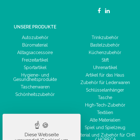
UNSERE PRODUKTE
Autozubehör
Trinkzubehör
Büromaterial
Bastelzubehör
Alltagsaccessoire
Küchenzubehör
Freizeitartikel
Stift
Sportartikel
Uhrenartikel
Hygiene- und
Artikel für das Haus
Gesundheitsprodukte
Zubehör für Lederwaren
Taschenwaren
Schlüsselanhänger
Schönheitszubehör
Tasche
High-Tech-Zubehör
Textilien
Alte Materialien
Spiel und Spielzeug
Diese Webseite
Material und Zubehör für CHR
/ HORECA