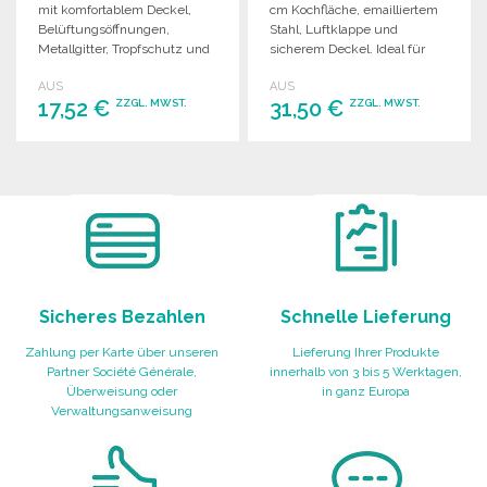
mit komfortablem Deckel,
cm Kochfläche, emailliertem
Belüftungsöffnungen,
Stahl, Luftklappe und
Metallgitter, Tropfschutz und
sicherem Deckel. Ideal für
rutschfesten Füßen in
den Einsatz im Freien.
AUS
AUS
ansprechender Verpackung.
17,52 €
31,50 €
ZZGL. MWST.
ZZGL. MWST.
BESTELLEN
BESTELLEN
Angebot anfordern
Angebot anfordern
Sicheres Bezahlen
Schnelle Lieferung
Zahlung per Karte über unseren
Lieferung Ihrer Produkte
Partner Société Générale,
innerhalb von 3 bis 5 Werktagen,
Überweisung oder
in ganz Europa
Verwaltungsanweisung