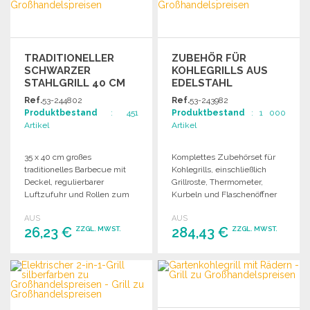
TRADITIONELLER
ZUBEHÖR FÜR
SCHWARZER
KOHLEGRILLS AUS
STAHLGRILL 40 CM
EDELSTAHL
ZU
Ref.
53-244802
Ref.
53-243982
GROSSHANDELSPREISEN
Produktbestand
: 451
Produktbestand
: 1 000
Artikel
Artikel
35 x 40 cm großes
Komplettes Zubehörset für
traditionelles Barbecue mit
Kohlegrills, einschließlich
Deckel, regulierbarer
Grillroste, Thermometer,
Luftzufuhr und Rollen zum
Kurbeln und Flaschenöffner
leichten Bewegen.
für optimales Grillen.
AUS
AUS
26,23 €
284,43 €
ZZGL. MWST.
ZZGL. MWST.
BESTELLEN
BESTELLEN
Angebot anfordern
Angebot anfordern