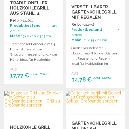
TRADITIONELLER
VERSTELLBARER
HOLZKOHLEGRILL
GARTENKOHLEGRILL
AUS STAHL, 4
MIT REGALEN
EBENEN
Ref.
53-241671
Ref.
53-244558
Produktbestand
: 410
Produktbestand
: 37
Artikel
Artikel
Maße
: 37.2 x 10 x 37.3 cm
Maße
: 11 x 34 x 62 cm
Traditioneller Barbecue mit 4
Großer, verstellbarer
Höhenstufen, 36 cm
Holzkohlegrill für den Garten
Grilldurchmesser und 51,5 cm
mit Regalen und Rädern,
Höhe, ideal für Holzkohle-
ideal für Mahlzeiten im
und Holzgrill.
Freien.
AUS
AUS
17,77 €
ZZGL. MWST.
34,78 €
ZZGL. MWST.
BESTELLEN
BESTELLEN
Angebot anfordern
Angebot anfordern
GARTENKOHLEGRILL
HOLZKOHLE GRILL
MIT DECKEL