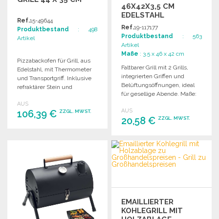
46X42X3,5 CM
EDELSTAHL
Ref.
15-49644
Ref.
19-117177
Produktbestand
: 498
Produktbestand
: 563
Artikel
Artikel
Maße
: 3.5 x 46 x 42 cm
Pizzabackofen für Grill, aus
Faltbarer Grill mit 2 Grills,
Edelstahl, mit Thermometer
integrierten Griffen und
und Transportgriff. Inklusive
Belüftungsöffnungen, ideal
refraktärer Stein und
für gesellige Abende. Maße:
Pizzaschaufel. Maße: 44 x 35 x
46 x 42 x 3,5 cm.
AUS
12,5 cm.
AUS
106,39 €
ZZGL. MWST.
20,58 €
ZZGL. MWST.
BESTELLEN
BESTELLEN
Angebot anfordern
Angebot anfordern
EMAILLIERTER
KOHLEGRILL MIT