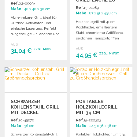
Ref.
02-09095
GROSSHANDELSPREISEN
Ref.
15-24289
Maße
: 40 x 40 x 30 cm
Maße
: 87 x 51 x 43.8 cm
Abnehmbarer Grill, ideal für
Holzkohlegrill mit 41 cm
Outdoor-Aktivitäten und
Kochfläche, emailliertem
einfache Lagerung. Perfekt
Stahl, chromierter Grillfläche,
für gesellige Grillabende und
seitlichen Transportgriffen
vielseitige Nutzung.
und 2 Rädern für einfache
AUS
AUS
31,04 €
Mobilität.
ZZGL. MWST.
44,95 €
ZZGL. MWST.
BESTELLEN
BESTELLEN
Angebot anfordern
Angebot anfordern
SCHWARZER
PORTABLER
KOHLENSTAHL GRILL
HOLZKOHLEGRILL
MIT DECKEL
MIT 34 CM
DURCHMESSER
Ref.
10-49276
Ref.
15-222323
Maße
: 36 cm
Maße
: 24.5 x 38 x 38 cm
Schwarzer Kohlenstahl-Grill
Portabler Holzkohlegrill mit 34