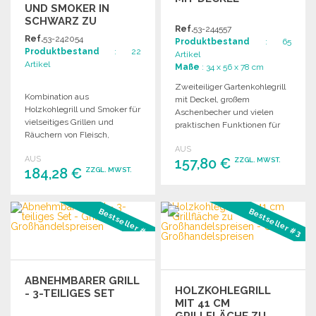
UND SMOKER IN
SCHWARZ ZU
Ref.
53-244557
GROSSHANDELSPREISEN
Ref.
53-242054
Produktbestand
: 65
Produktbestand
: 22
Artikel
Artikel
Maße
: 34 x 56 x 78 cm
Zweiteiliger Gartenkohlegrill
Kombination aus
mit Deckel, großem
Holzkohlegrill und Smoker für
Aschenbecher und vielen
vielseitiges Grillen und
praktischen Funktionen für
Räuchern von Fleisch,
ein optimales Grillerlebnis.
Gemüse und mehr. Einfach
AUS
AUS
zu reinigen und mobil.
157,80 €
ZZGL. MWST.
184,28 €
ZZGL. MWST.
BESTELLEN
BESTELLEN
Bestseller #2
Bestseller #3
Angebot anfordern
Angebot anfordern
ABNEHMBARER GRILL
HOLZKOHLEGRILL
- 3-TEILIGES SET
MIT 41 CM
GRILLFLÄCHE ZU