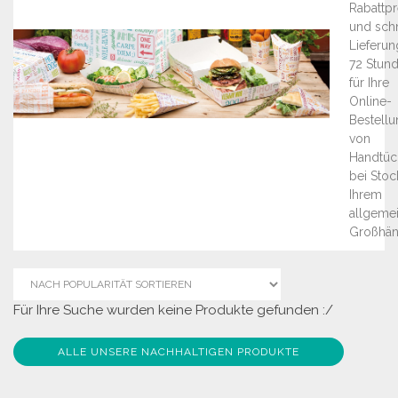
Rabattpr
und sch
Lieferun
72 Stun
für Ihre
Online-
Bestellu
von
Handtüc
bei Stock
Ihrem
allgeme
Großhän
Für Ihre Suche wurden keine Produkte gefunden :/
ALLE UNSERE NACHHALTIGEN PRODUKTE