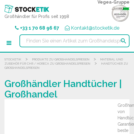
Cookie-Einstellungen
Vegea-Gruppe
Großhändler für Profis seit 1998
+33 1 70 68 96 67
Kontakt@stocketik.de

>
>
STOCKETIK
PRODUKTE ZU GROSSHANDELSPREISEN
MATERIAL UND
>
ZUBEHÖR FÜR CHR / HORECA ZU GROSSHANDELSPREISEN
HANDTÜCHER ZU
GROSSHANDELSPREISEN
Großhändler Handtücher |
Großhandel
Großhan
von
Handtüc
Garantie
beste