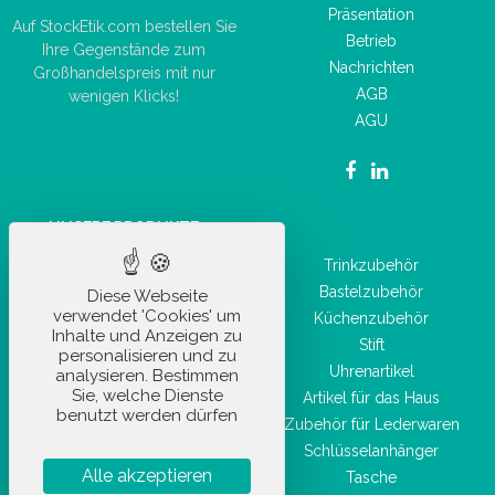
Präsentation
Auf StockEtik.com bestellen Sie
Betrieb
Ihre Gegenstände zum
Nachrichten
Großhandelspreis mit nur
AGB
wenigen Klicks!
AGU
UNSERE PRODUKTE
Autozubehör
Trinkzubehör
Büromaterial
Bastelzubehör
Diese Webseite
verwendet 'Cookies' um
Alltagsaccessoire
Küchenzubehör
Inhalte und Anzeigen zu
Freizeitartikel
Stift
personalisieren und zu
Sportartikel
Uhrenartikel
analysieren. Bestimmen
Sie, welche Dienste
Hygiene- und
Artikel für das Haus
Gesundheitsprodukte
benutzt werden dürfen
Zubehör für Lederwaren
Taschenwaren
Schlüsselanhänger
Schönheitszubehör
Alle akzeptieren
Tasche