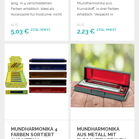
lang, in 4 verschiedenen
Mundharmonika aus
Farben erhältlich. Ideal als
Kunststoff, in drei Farben
Accessoire für Kostüme, nicht
erhältlich. Verpackt in
für Kinder.
Plastikblister und
AUS
AUS
Einzelkarton. Nicht für Kinder
5,03 €
2,23 €
ZZGL. MWST.
ZZGL. MWST.
unter 4 Jahren geeignet.
BESTELLEN
BESTELLEN
Angebot anfordern
Angebot anfordern
MUNDHARMONIKA 4
MUNDHARMONIKA
FARBEN SORTIERT
AUS METALL MIT