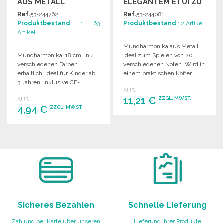
AUS METALL
ELEGANTEM ETUI ZU
GROSSHANDELSPREISEN
Ref.
53-244762
Ref.
53-244081
Produktbestand
: 63
Produktbestand
: 2 Artikel
Artikel
Mundharmonika aus Metall,
Mundharmonika, 18 cm, in 4
ideal zum Spielen von 20
verschiedenen Farben
verschiedenen Noten. Wird in
erhältlich, ideal für Kinder ab
einem praktischen Koffer
3 Jahren. Inklusive CE-
zum Transportieren und
AUS
Kennzeichnung.
Aufbewahren geliefert.
11,21 €
ZZGL. MWST.
AUS
4,94 €
ZZGL. MWST.
BESTELLEN
BESTELLEN
Angebot anfordern
Angebot anfordern
Sicheres Bezahlen
Schnelle Lieferung
Zahlung per Karte über unseren
Lieferung Ihrer Produkte