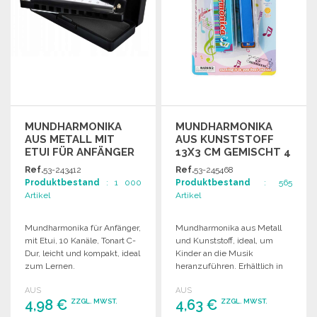
MUNDHARMONIKA
MUNDHARMONIKA
AUS METALL MIT
AUS KUNSTSTOFF
ETUI FÜR ANFÄNGER
13X3 CM GEMISCHT 4
FARBEN ZU
Ref.
53-243412
Ref.
53-245468
GROSSHANDELSPREISEN
Produktbestand
: 1 000
Produktbestand
: 565
Artikel
Artikel
Mundharmonika für Anfänger,
Mundharmonika aus Metall
mit Etui, 10 Kanäle, Tonart C-
und Kunststoff, ideal, um
Dur, leicht und kompakt, ideal
Kinder an die Musik
zum Lernen.
heranzuführen. Erhältlich in
vier Farben, kompakte
AUS
AUS
Abmessungen.
4,98 €
4,63 €
ZZGL. MWST.
ZZGL. MWST.