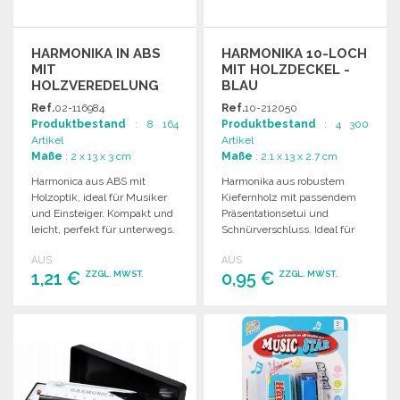
HARMONIKA IN ABS
HARMONIKA 10-LOCH
MIT
MIT HOLZDECKEL -
HOLZVEREDELUNG
BLAU
ZU
Ref.
02-116984
Ref.
10-212050
GROSSHANDELSPREISEN
Produktbestand
: 8 164
Produktbestand
: 4 300
Artikel
Artikel
Maße
: 2 x 13 x 3 cm
Maße
: 2.1 x 13 x 2.7 cm
Harmonica aus ABS mit
Harmonika aus robustem
Holzoptik, ideal für Musiker
Kiefernholz mit passendem
und Einsteiger. Kompakt und
Präsentationsetui und
leicht, perfekt für unterwegs.
Schnürverschluss. Ideal für
Musiker und Sammler.
AUS
AUS
1,21 €
0,95 €
ZZGL. MWST.
ZZGL. MWST.
BESTELLEN
BESTELLEN
Angebot anfordern
Angebot anfordern