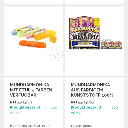
BESTELLEN
BESTELLEN
Angebot anfordern
Angebot anfordern
MUNDHARMONIKA
MUNDHARMONIKA
MIT ETUI, 4 FARBEN
AUS FARBIGEM
VERFÜGBAR
KUNSTSTOFF 100%
RECYCELBAR
Ref.
53-241611
Ref.
53-242655
Produktbestand
: 100
Produktbestand
: 100
Artikel
Artikel
Harmonika mit Etui, 13 cm
13,5 cm große