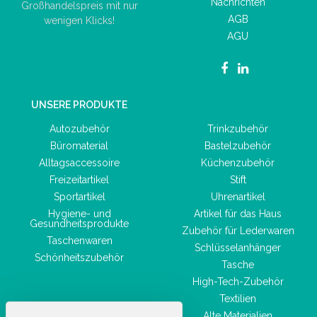
Nachrichten
Großhandelspreis mit nur
AGB
wenigen Klicks!
AGU
UNSERE PRODUKTE
Autozubehör
Trinkzubehör
Büromaterial
Bastelzubehör
Alltagsaccessoire
Küchenzubehör
Freizeitartikel
Stift
Sportartikel
Uhrenartikel
Hygiene- und
Artikel für das Haus
Gesundheitsprodukte
Zubehör für Lederwaren
Taschenwaren
Schlüsselanhänger
Schönheitszubehör
Tasche
High-Tech-Zubehör
Textilien
Alte Materialien