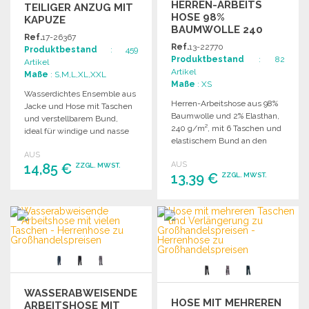
HERREN-ARBEITS
TEILIGER ANZUG MIT
HOSE 98%
KAPUZE
BAUMWOLLE 240
Ref.
17-26367
G/M²
Ref.
13-22770
Produktbestand
: 459
Produktbestand
: 82
Artikel
Artikel
Maße
: S,M,L,XL,XXL
Maße
: XS
Wasserdichtes Ensemble aus
Herren-Arbeitshose aus 98%
Jacke und Hose mit Taschen
Baumwolle und 2% Elasthan,
und verstellbarem Bund,
240 g/m², mit 6 Taschen und
ideal für windige und nasse
elastischem Bund an den
Bedingungen.
Seiten. Größen: XS-XXL.
AUS
AUS
14,85 €
ZZGL. MWST.
13,39 €
ZZGL. MWST.
BESTELLEN
BESTELLEN
Angebot anfordern
Angebot anfordern
WASSERABWEISENDE
HOSE MIT MEHREREN
ARBEITSHOSE MIT