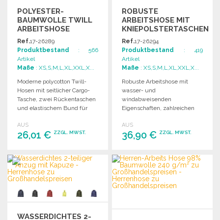
POLYESTER-
ROBUSTE
BAUMWOLLE TWILL
ARBEITSHOSE MIT
ARBEITSHOSE
KNIEPOLSTERTASCHEN
MODERN
21X15 CM ZU
Ref.
17-26289
Ref.
17-26294
GROSSHANDELSPREISEN
Produktbestand
: 566
Produktbestand
: 419
Artikel
Artikel
Maße
: XS,S,M,L,XL,XXL,X...
Maße
: XS,S,M,L,XL,XXL,X...
Moderne polycotton Twill-
Robuste Arbeitshose mit
Hosen mit seitlicher Cargo-
wasser- und
Tasche, zwei Rückentaschen
windabweisenden
und elastischem Bund für
Eigenschaften, zahlreichen
zusätzlichen Komfort.
Taschen und verstärktem
AUS
AUS
Waschbar bei 40°.
Boden für anspruchsvolle
26,01 €
36,90 €
ZZGL. MWST.
ZZGL. MWST.
Tätigkeiten.
Maschinenwaschbar.
BESTELLEN
BESTELLEN
Angebot anfordern
Angebot anfordern
WASSERDICHTES 2-