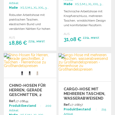
Artikel
Maße
: XS,S,M,L,XL,XXL,3...
Maße
: XS,S,M,L,XL,XXL,3...
Technische Arbeitshose mit
Robuster Arbeitshose mit
Knopfverschluss, mehreren
praktischen Taschen,
Taschen, winddichtem Design
elastischem Bund und
und komfortabler Passform.
verstärkten Nähten für hohen
Robuste Verarbeitung mit
Tragekomfort und
AUS
verstärkten Nähten.
AUS
Funktionalität.
31,08 €
ZZGL. MWST.
18,86 €
ZZGL. MWST.
BESTELLEN
BESTELLEN
Angebot anfordern
Angebot anfordern
CHINO-HOSEN FÜR
CARGO-HOSE MIT
HERREN, GERADE
MEHREREN TASCHEN,
GESCHNITTEN, 2
WASSERABWEISEND
TASCHEN
Ref.
17-26844
ZU
Ref.
17-26857
Produktbestand
: 200
GROSSHANDELSPREISEN
Produktbestand
: 215
Artikel
Artikel
Maße
: XS,S,M,L,XL,XXL