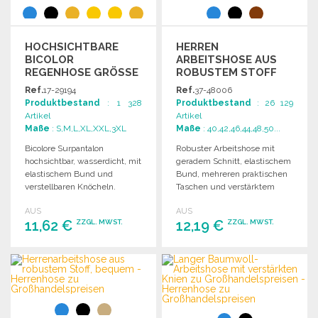
HOCHSICHTBARE
HERREN
BICOLOR
ARBEITSHOSE AUS
REGENHOSE GRÖSSE M
ROBUSTEM STOFF
/L
235 G/M²
Ref.
17-29194
Ref.
37-48006
Produktbestand
: 1 328
Produktbestand
: 26 129
Artikel
Artikel
Maße
: S,M,L,XL,XXL,3XL
Maße
: 40,42,46,44,48,50...
Bicolore Surpantalon
Robuster Arbeitshose mit
hochsichtbar, wasserdicht, mit
geradem Schnitt, elastischem
elastischem Bund und
Bund, mehreren praktischen
verstellbaren Knöcheln.
Taschen und verstärktem
Entspricht EN ISO 20471:2013
Schritt für optimalen Komfort.
AUS
AUS
und GO/RT3279.
11,62 €
12,19 €
ZZGL. MWST.
ZZGL. MWST.
BESTELLEN
BESTELLEN
Angebot anfordern
Angebot anfordern