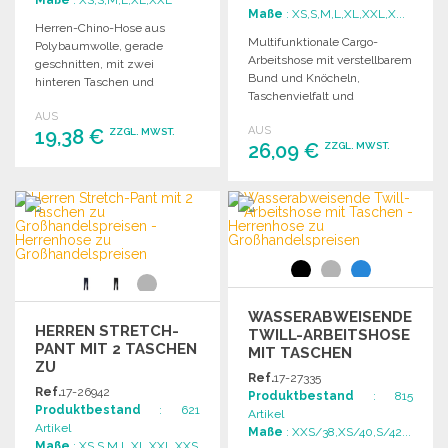
Maße
: XS,S,M,L,XL,XXL,X...
Herren-Chino-Hose aus
Multifunktionale Cargo-
Polybaumwolle, gerade
Arbeitshose mit verstellbarem
geschnitten, mit zwei
Bund und Knöcheln,
hinteren Taschen und
Taschenvielfalt und
Gürtelschlaufen. Ideal für
verstärkten Bereichen für
AUS
legere Anlässe.
AUS
19,38 €
zusätzlichen Komfort und
ZZGL. MWST.
26,09 €
ZZGL. MWST.
Haltbarkeit.
BESTELLEN
BESTELLEN
Angebot anfordern
Angebot anfordern
WASSERABWEISENDE
HERREN STRETCH-
TWILL-ARBEITSHOSE
PANT MIT 2 TASCHEN
MIT TASCHEN
ZU
Ref.
17-27335
GROSSHANDELSPREISEN
Ref.
17-26942
Produktbestand
: 815
Produktbestand
: 621
Artikel
Artikel
Maße
: XXS/38,XS/40,S/42...
Maße
: XS,S,M,L,XL,XXL,XXS