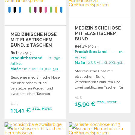
MEDIZINISCHE HOSE
MIT ELASTISCHEM
MEDIZINISCHE HOSE
BUND
MIT ELASTISCHEM
BUND, 2 TASCHEN
Ref.
17-29033
Produktbestand
: 162
Ref.
17-29032
Artikel
Produktbestand
: 2 750
Maße
: XS,S,M,L,XL,XXL,3XL
Artikel
Maße
: XS,S,M,L,XL,XXL,3XL
Medizinische Hose mit
elastischem Bund,
Bequeme medizinische Hose
verstellbaren Schnüren und
mit elastischem Bund,
zwei praktischen Taschen für
verstellbaren Kordeln und
optimalen Tragekomfort und
zwei seitlichen Taschen.
AUS
Funktionalität.
Material: 65% Polyester, 35%
15,90 €
ZZGL. MWST.
AUS
Baumwolle.
13,41 €
ZZGL. MWST.
BESTELLEN
BESTELLEN
Angebot anfordern
Angebot anfordern