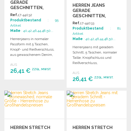
GERADE
HERREN JEANS
GESCHNITTEN,
GERADE
GEWASCHEN
Ref.
17-44032
GESCHNITTEN,
Produktbestand
: 95
STONE-WASCHUNG
Ref.
17-44033
Artikel
Produktbestand
: 81
Maße
: 40,42,46,44,48,50...
Artikel
Herrenjeans in normaler
Maße
: 40,42,46,44,48,50...
Passform mit 5 Taschen,
Herrenjeans mit geradem
Knopf- und Reißverschluss,
Schnitt, 5 Taschen, normaler
aus gewaschenem Denim,
Taille, Knopfschluss und
mit Gürtelschlaufen.
Reißverschluss,
AUS
Gürtelschlaufen,
26,41 €
ZZGL. MWST.
AUS
ausgebleichtes Denim.
26,41 €
ZZGL. MWST.
BESTELLEN
BESTELLEN
Angebot anfordern
Angebot anfordern
HERREN STRETCH
HERREN STRETCH