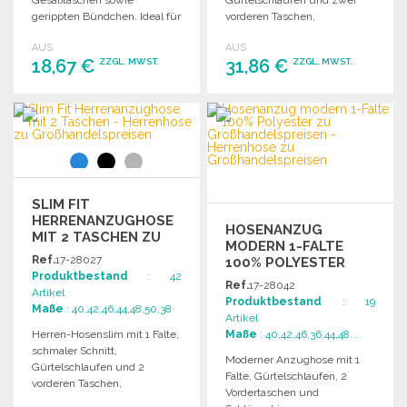
gerippten Bündchen. Ideal für
vorderen Taschen,
sportliche Aktivitäten oder
maschinenwaschbar und in
AUS
AUS
Freizeit.
verschiedenen Längen
18,67 €
31,86 €
ZZGL. MWST.
ZZGL. MWST.
erhältlich.
BESTELLEN
BESTELLEN
Angebot anfordern
Angebot anfordern
SLIM FIT
HERRENANZUGHOSE
HOSENANZUG
MIT 2 TASCHEN ZU
MODERN 1-FALTE
GROSSHANDELSPREISEN
Ref.
17-28027
100% POLYESTER
Produktbestand
: 42
Ref.
17-28042
Artikel
Produktbestand
: 19
Maße
: 40,42,46,44,48,50,38
Artikel
Herren-Hosenslim mit 1 Falte,
Maße
: 40,42,46,36,44,48...
schmaler Schnitt,
Moderner Anzughose mit 1
Gürtelschlaufen und 2
Falte, Gürtelschlaufen, 2
vorderen Taschen,
Vordertaschen und
maschinenwaschbar.