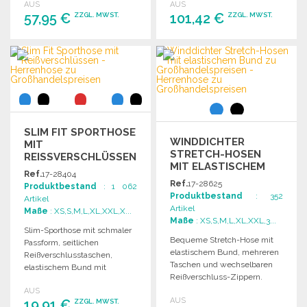
AUS
AUS
Aufbewahrung.
57,95 €
101,42 €
ZZGL. MWST.
ZZGL. MWST.
BESTELLEN
BESTELLEN
Angebot anfordern
Angebot anfordern
SLIM FIT SPORTHOSE
WINDDICHTER
MIT
STRETCH-HOSEN
REISSVERSCHLÜSSEN
MIT ELASTISCHEM
Ref.
17-28404
BUND
Ref.
17-28625
Produktbestand
: 1 062
Produktbestand
: 352
Artikel
Artikel
Maße
: XS,S,M,L,XL,XXL,X...
Maße
: XS,S,M,L,XL,XXL,3...
Slim-Sporthose mit schmaler
Bequeme Stretch-Hose mit
Passform, seitlichen
elastischem Bund, mehreren
Reißverschlusstaschen,
Taschen und wechselbaren
elastischem Bund mit
Reißverschluss-Zippern.
innenliegendem Kordelzug
Waschbar bis 60°C und
AUS
und Reißverschluss an den
AUS
19,91 €
strapazierfähig.
ZZGL. MWST.
Knöcheln.