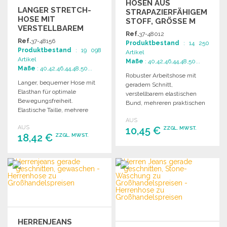
HOSEN AUS
LANGER STRETCH-
STRAPAZIERFÄHIGEM
HOSE MIT
STOFF, GRÖSSE M
VERSTELLBAREM
Ref.
37-48012
BUND
Ref.
37-48156
Produktbestand
: 14 250
Produktbestand
: 19 098
Artikel
Artikel
Maße
: 40,42,46,44,48,50...
Maße
: 40,42,46,44,48,50...
Robuster Arbeitshose mit
Langer, bequemer Hose mit
geradem Schnitt,
Elasthan für optimale
verstellbarem elastischen
Bewegungsfreiheit.
Bund, mehreren praktischen
Elastische Taille, mehrere
Taschen und
praktische Taschen und
AUS
strapazierfähigem Material.
AUS
kontrastierende Nähte.
10,45 €
ZZGL. MWST.
18,42 €
ZZGL. MWST.
BESTELLEN
BESTELLEN
Angebot anfordern
Angebot anfordern
HERRENJEANS