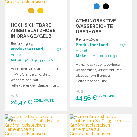
ATMUNGSAKTIVE
HOCHSICHTBARE
WASSERDICHTE
ARBEITSLATZHOSE
ÜBERHOSE,
IN ORANGE/GELB
SCHWARZ, GRÖSSE L
Ref.
17-28594
Ref.
17-29169
Produktbestand
: 292
Produktbestand
: 492
Artikel
Artikel
Maße
: S,M,L,XL,XXL,3XL
Maße
: 40,42,46,44,48,50...
Atmungsaktiver Überhose,
Hochsichtbare Arbeitshose in
wasserdicht, winddicht, mit
Hi-Vis Orange und Gelb,
elastischem Bund, 2
wasserdicht, mit
Seitentaschen und
reflektierenden Bändern und
verstellbarem Saum. Leicht
mehreren praktischen
AUS
verstaubar.
AUS
Taschen.
14,56 €
ZZGL. MWST.
28,47 €
ZZGL. MWST.
BESTELLEN
BESTELLEN
Angebot anfordern
Angebot anfordern