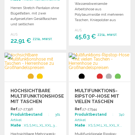
Wasserabweisende
Herren Stretch-Pantalon ohne
Arbeitshose aus
Bügelfalten, mit zwei
Polybaumwolle mit mehreren
aufgesetzten Gesäßtaschen
Taschen, Kniepolster aus
und seitlichen
Cordura und dehnbarem
Eingrifftaschen. Ideal für eine
AUS
Saum. Slim Fit Schnitt.
AUS
bequeme Alltagskleidung.
45,63 €
ZZGL. MWST.
22,91 €
ZZGL. MWST.
BESTELLEN
BESTELLEN
Angebot anfordern
Angebot anfordern
HOCHSICHTBARE
MULTIFUNKTIONS-
MULTIFUNKTIONSHOSE
RIPSTOP-HOSE MIT
MIT TASCHEN
VIELEN TASCHEN
Ref.
17-27396
Ref.
17-27544
Produktbestand
: 361
Produktbestand
: 740
Artikel
Artikel
Maße
: XS,S,M,L,XL,XXL,3...
Maße
: XS,S,M,L,XL,XXL,X...
Hochsichtbare Mehrzweck-
Multifunktionale Ripstop-