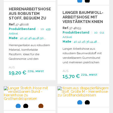
HERRENARBEITSHOSE
LANGER BAUMWOLL-
AUS ROBUSTEM
ARBEITSHOSE MIT
STOFF, BEQUEM ZU
VERSTÄRKTEN KNIEN
GROSSHANDELSPREISEN
Ref.
37-48008
Ref.
37-48153
Produktbestand
: 10 439
Produktbestand
: 10 011
Artikel
Artikel
Maße
: 40,42,46,44,48,50...
Maße
: 40,42,46,36,44,48...
Herrenpantalon aus robustem
Langer Arbeitshose aus
Material, komfortable
robustem Baumwollstoff mit
Passform, ideal für die
verstellbarem Gummibund
Gastronomie und den
und mehreren praktischen
Arbeitsbereich. Mit
Taschen für optimale
AUS
praktischen Taschen und
AUS
19,20 €
Funktionalität.
ZZGL. MWST.
dekorativen Nähten.
15,70 €
ZZGL. MWST.
BESTELLEN
BESTELLEN
Angebot anfordern
Angebot anfordern