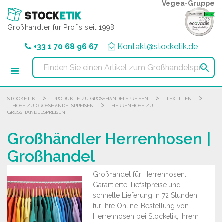
Cookie-Einstellungen
Vegea-Gruppe
Großhändler für Profis seit 1998
+33 1 70 68 96 67
Kontakt@stocketik.de

>
>
>
STOCKETIK
PRODUKTE ZU GROSSHANDELSPREISEN
TEXTILIEN
>
HOSE ZU GROSSHANDELSPREISEN
HERRENHOSE ZU
GROSSHANDELSPREISEN
Großhändler Herrenhosen |
Großhandel
Großhandel für Herrenhosen.
Garantierte Tiefstpreise und
schnelle Lieferung in 72 Stunden
für Ihre Online-Bestellung von
Herrenhosen bei Stocketik, Ihrem