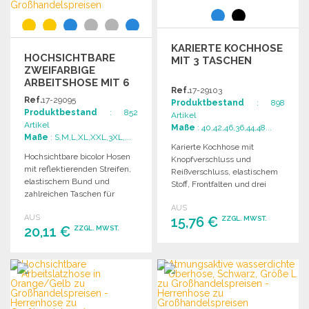
KARIERTE KOCHHOSE
HOCHSICHTBARE
MIT 3 TASCHEN
ZWEIFARBIGE
ARBEITSHOSE MIT 6
Ref.
17-29103
TASCHEN ZU
Ref.
17-29095
Produktbestand
: 898
GROSSHANDELSPREISEN
Produktbestand
: 852
Artikel
Artikel
Maße
: 40,42,46,36,44,48...
Maße
: S,M,L,XL,XXL,3XL,...
Karierte Kochhose mit
Hochsichtbare bicolor Hosen
Knopfverschluss und
mit reflektierenden Streifen,
Reißverschluss, elastischem
elastischem Bund und
Stoff, Frontfalten und drei
zahlreichen Taschen für
Taschen für praktische
optimale Funktionalität und
AUS
Nutzung.
AUS
Sicherheit.
15,76 €
ZZGL. MWST.
20,11 €
ZZGL. MWST.
BESTELLEN
BESTELLEN
Angebot anfordern
Angebot anfordern