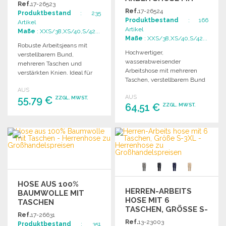
Ref.
17-26523
TASCHEN
Ref.
17-26524
Produktbestand
: 235
Produktbestand
: 166
Artikel
Artikel
Maße
: XXS/38,XS/40,S/42...
Maße
: XXS/38,XS/40,S/42...
Robuste Arbeitsjeans mit
Hochwertiger,
verstellbarem Bund,
wasserabweisender
mehreren Taschen und
Arbeitshose mit mehreren
verstärkten Knien. Ideal für
Taschen, verstellbarem Bund
handwerkliche Tätigkeiten
und Verstärkungen für
AUS
und den täglichen Gebrauch.
AUS
55,79 €
Kniepolster.
ZZGL. MWST.
64,51 €
ZZGL. MWST.
BESTELLEN
BESTELLEN
Angebot anfordern
Angebot anfordern
HOSE AUS 100%
HERREN-ARBEITS
BAUMWOLLE MIT
HOSE MIT 6
TASCHEN
TASCHEN, GRÖSSE S-3
Ref.
17-26631
XL
Ref.
13-23003
Produktbestand
: 351