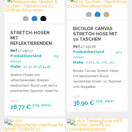
Angebot anfordern
Angebot anfordern
BICOLOR CANVAS
STRETCH-HOSEN
STRETCH HOSE MIT
MIT
10 TASCHEN
REFLEKTIERENDEN
Ref.
17-29028
STREIFEN, 6
Ref.
17-29027
Produktbestand
: 403
TASCHEN
Produktbestand
: 631
Artikel
Artikel
Maße
: S,M,L,XL,XXL,3XL
Maße
: 40,42,46,36,44,48...
Bicolor Canvas Stretch-Hose
Stretch-Hosen mit
mit elastischem Bund,
reflektierenden Streifen,
verstärkten Knien, 10 Taschen
elastischem Bund und sechs
und doppelter
praktischen Taschen, ideal für
Sicherheitsnaht für optimale
vielseitige
AUS
Funktionalität.
AUS
Einsatzmöglichkeiten.
36,90 €
ZZGL. MWST.
26,77 €
ZZGL. MWST.
BESTELLEN
BESTELLEN
Angebot anfordern
Angebot anfordern