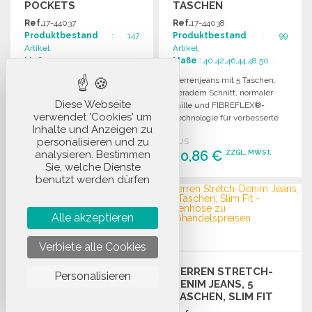
POCKETS
TASCHEN
Ref.
17-44037
Ref.
17-44038
Produktbestand
: 147
Produktbestand
: 99
Artikel
Artikel
Maße
: 40,42,46,44,48,50...
Maße
: 40,42,46,44,48,50...
Herrenjeans mit gerader,
Herrenjeans mit 5 Taschen,
ajustierter Passform, 5
geradem Schnitt, normaler
Diese Webseite
Taschen, normaler Taille,
Taille und FIBREFLEX®-
verwendet 'Cookies' um
Knopf- und
Technologie für verbesserte
Inhalte und Anzeigen zu
Reißverschlussöffnung,
Elastizität. Schließung mit
personalisieren und zu
AUS
AUS
FIBREFLEX®-Technologie für
Knopf und Reißverschluss.
30,86 €
30,86 €
ZZGL. MWST.
ZZGL. MWST.
analysieren. Bestimmen
optimale Elastizität.
Sie, welche Dienste
benutzt werden dürfen
BESTELLEN
BESTELLEN
Angebot anfordern
Angebot anfordern
Alle akzeptieren
Verbiete alle Cookies
HERREN STRETCH-
HERREN STRETCH-
JEANS, SLIM FIT, 5
Personalisieren
DENIM JEANS, 5
TASCHEN
TASCHEN, SLIM FIT
Ref.
17-44039