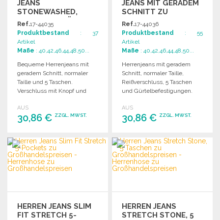
JEANS
JEANS MIT GERADEM
STONEWASHED,
SCHNITT ZU
NORMALE GRÖSSE Z
GROSSHANDELSPREISEN
Ref.
17-44035
Ref.
17-44036
U G
Produktbestand
: 37
Produktbestand
: 55
ROSSHANDELSPREISEN
Artikel
Artikel
Maße
: 40,42,46,44,48,50...
Maße
: 40,42,46,44,48,50...
Bequeme Herrenjeans mit
Herrenjeans mit geradem
geradem Schnitt, normaler
Schnitt, normaler Taille,
Taille und 5 Taschen.
Reißverschluss, 5 Taschen
Verschluss mit Knopf und
und Gürtelbefestigungen.
Reißverschluss. Denim im
Ideal für den Alltag.
AUS
AUS
Stone-Look.
30,86 €
30,86 €
ZZGL. MWST.
ZZGL. MWST.
BESTELLEN
BESTELLEN
Angebot anfordern
Angebot anfordern
HERREN JEANS SLIM
HERREN JEANS
FIT STRETCH 5-
STRETCH STONE, 5