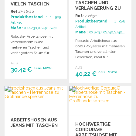
TASCHEN UND
VIELEN TASCHEN
VERLÄNGERUNG ZU
Ref.
17-26520
GROSSHANDELSPREISEN
Ref.
17-26521
Produktbestand
: 1 969
Produktbestand
: 1 058
Artikel
Artikel
Maße
: XXS/38,XS/40,S/42...
Maße
: XXS/38,XS/40,S/42...
Robuster Arbeitshose mit
Robuste Arbeitshose aus
verstellbarem Bund,
600D Polyester mit mehreren
mehreren Taschen und
Taschen und verstärkten
verlängertem Saum für
Bereichen, ideal für
optimale Funktionalität und
Handwerker und Outdoor-
AUS
Komfort.
AUS
30,42 €
Aktivitäten.
ZZGL. MWST.
40,22 €
ZZGL. MWST.
BESTELLEN
BESTELLEN
Angebot anfordern
Angebot anfordern
ARBEITSHOSEN AUS
HOCHWERTIGE
JEANS MIT TASCHEN
CORDURA®
ARBEITSHOSE MIT