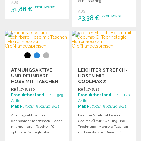
Schlüsselring.
AUS
Maschinenwaschbar,
31,86 €
ZZGL. MWST.
AUS
erhältlich in verschiedenen
23,38 €
ZZGL. MWST.
Längen.
BESTELLEN
BESTELLEN
Angebot anfordern
Angebot anfordern
ATMUNGSAKTIVE
LEICHTER STRETCH-
UND DEHNBARE
HOSEN MIT
HOSE MIT TASCHEN
COOLMAX®-
TECHNOLOGIE ZU
Ref.
17-28120
Ref.
17-28123
GROSSHANDELSPREISEN
Produktbestand
: 529
Produktbestand
: 120
Artikel
Artikel
Maße
: XXS/38,XS/40,S/42...
Maße
: XXS/38,XS/40,S/42...
Atmungsaktiver und
Leichter Stretch-Hosen mit
dehnbarer Mehrzweck-Hosen
Coolmax® für Kühlung und
mit mehreren Taschen für
Trocknung. Mehrere Taschen
optimale Beweglichkeit,
und verstärkter Bereich für
Komfort und praktische
Komfort und Funktionalität.