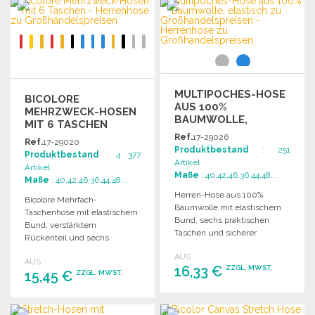
Angebot anfordern
Angebot anfordern
MULTIPOCHES-HOSE
BICOLORE
AUS 100%
MEHRZWECK-HOSEN
BAUMWOLLE,
MIT 6 TASCHEN
ELASTISCH
Ref.
17-29026
Ref.
17-29020
Produktbestand
: 251
Produktbestand
: 4 377
Artikel
Artikel
Maße
: 40,42,46,36,44,48...
Maße
: 40,42,46,36,44,48...
Herren-Hose aus 100%
Bicolore Mehrfach-
Baumwolle mit elastischem
Taschenhose mit elastischem
Bund, sechs praktischen
Bund, verstärktem
Taschen und sicherer
Rückenteil und sechs
Doppelnaht für optimalen
praktischen Taschen für
AUS
Komfort und Funktionalität.
AUS
optimalen Komfort und
16,33 €
ZZGL. MWST.
15,45 €
ZZGL. MWST.
Funktionalität.
BESTELLEN
BESTELLEN