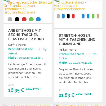
Angebot anfordern
ARBEITSHOSE MIT
SECHS TASCHEN,
STRETCH-HOSEN
ELASTISCHER BUND
MIT 6 TASCHEN UND
ZU
GUMMIBUND
Ref.
17-29018
GROSSHANDELSPREISEN
Produktbestand
: 1 051
Ref.
17-29019
Artikel
Produktbestand
: 1 801
Maße
: 40,42,46,36,44,48...
Artikel
Maße
: 40,42,46,36,44,48...
Hochwertige Arbeitshose mit
elastischem Bund, sechs
Bequeme Stretch-Hose mit
praktischen Taschen und
elastischem Bund, sechs
verstärkten Nähten für
praktischen Taschen und
optimale Funktionalität und
verstärkten Nähten für
AUS
Komfort.
optimale Funktionalität und
16,35 €
ZZGL. MWST.
AUS
Strapazierfähigkeit.
21,83 €
ZZGL. MWST.
BESTELLEN
BESTELLEN