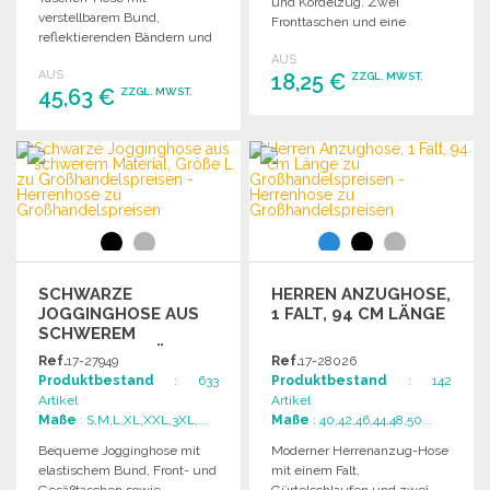
und Kordelzug. Zwei
verstellbarem Bund,
Fronttaschen und eine
reflektierenden Bändern und
Rückentasche. Bequeme,
zahlreichen praktischen
AUS
angepasste Passform.
AUS
Taschen für optimale
18,25 €
ZZGL. MWST.
45,63 €
ZZGL. MWST.
Funktionalität.
BESTELLEN
BESTELLEN
Angebot anfordern
Angebot anfordern
SCHWARZE
HERREN ANZUGHOSE,
JOGGINGHOSE AUS
1 FALT, 94 CM LÄNGE
SCHWEREM
MATERIAL, GRÖSSE L Z
Ref.
17-27949
Ref.
17-28026
U G
Produktbestand
: 633
Produktbestand
: 142
ROSSHANDELSPREISEN
Artikel
Artikel
Maße
: S,M,L,XL,XXL,3XL,...
Maße
: 40,42,46,44,48,50...
Bequeme Jogginghose mit
Moderner Herrenanzug-Hose
elastischem Bund, Front- und
mit einem Falt,
Gesäßtaschen sowie
Gürtelschlaufen und zwei