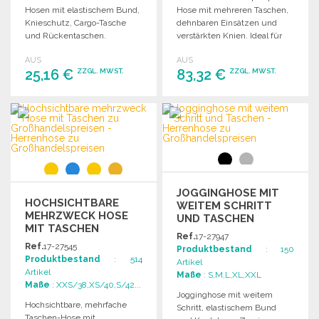
Hosen mit elastischem Bund,
Hose mit mehreren Taschen,
Knieschutz, Cargo-Tasche
dehnbaren Einsätzen und
und Rückentaschen.
verstärkten Knien. Ideal für
Zertifiziert nach EN ISO
Arbeit und Freizeit.
AUS
AUS
20471.
25,16 €
83,32 €
ZZGL. MWST.
ZZGL. MWST.
BESTELLEN
BESTELLEN
Angebot anfordern
Angebot anfordern
JOGGINGHOSE MIT
HOCHSICHTBARE
WEITEM SCHRITT
MEHRZWECK HOSE
UND TASCHEN
MIT TASCHEN
Ref.
17-27947
Ref.
17-27545
Produktbestand
: 150
Produktbestand
: 514
Artikel
Artikel
Maße
: S,M,L,XL,XXL
Maße
: XXS/38,XS/40,S/42...
Jogginghose mit weitem
Hochsichtbare, mehrfache
Schritt, elastischem Bund
Taschen-Hose mit