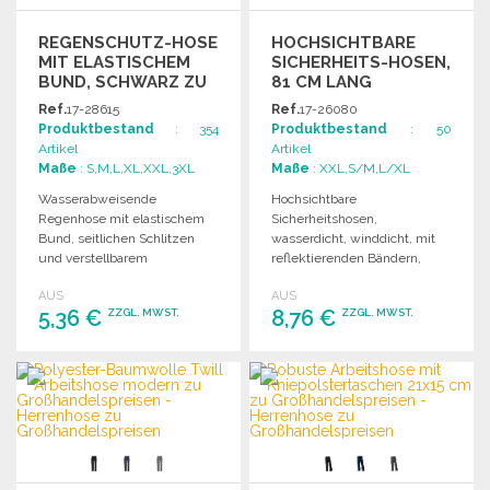
REGENSCHUTZ-HOSE
HOCHSICHTBARE
MIT ELASTISCHEM
SICHERHEITS-HOSEN,
BUND, SCHWARZ ZU
81 CM LANG
GROSSHANDELSPREISEN
Ref.
17-28615
Ref.
17-26080
Produktbestand
: 354
Produktbestand
: 50
Artikel
Artikel
Maße
: S,M,L,XL,XXL,3XL
Maße
: XXL,S/M,L/XL
Wasserabweisende
Hochsichtbare
Regenhose mit elastischem
Sicherheitshosen,
Bund, seitlichen Schlitzen
wasserdicht, winddicht, mit
und verstellbarem
reflektierenden Bändern,
Verschlusssystem an den
elastischem Bund und
AUS
AUS
Knöcheln.
mehreren Taschen.
5,36 €
8,76 €
ZZGL. MWST.
ZZGL. MWST.
Zertifiziert nach EN ISO
20471.
BESTELLEN
BESTELLEN
Angebot anfordern
Angebot anfordern