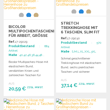
STRETCH
BICOLOR
TREKKINGHOSE MIT
MULTIPOCHENTASCHENHOSE
6 TASCHEN, SLIM FIT
FÜR ARBEIT, GRÖSSE M
ZU
Ref.
17-29030
ZU G
GROSSHANDELSPREISEN
Ref.
17-29029
Produktbestand
: 570
ROSSHANDELSPREISEN
Produktbestand
: 684
Artikel
Artikel
Maße
: S,M,L,XL,XXL,3XL
Maße
: 40,42,46,36,44,48...
Schmal geschnittener
Bicolor Multipoches-Hose mit
Trekkinghose mit elastischem
elastischem Bund,
Bund, sechs praktischen
verstärkten Knien und
Taschen und sicherer
zahlreichen Taschen für
Doppelnaht. Ideal für Outdoor-
optimalen Stauraum und
AUS
Aktivitäten.
AUS
Komfort.
37,14 €
ZZGL. MWST.
20,59 €
ZZGL. MWST.
BESTELLEN
BESTELLEN
Angebot anfordern
Angebot anfordern