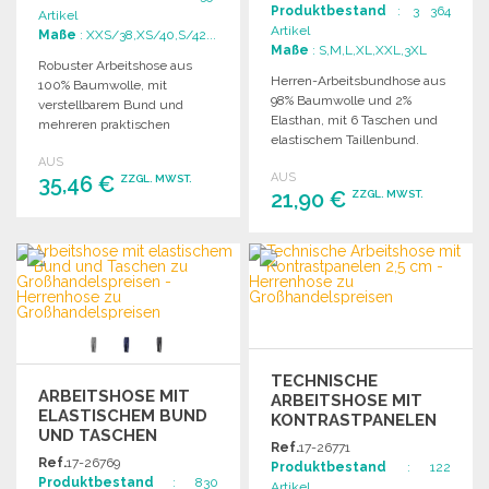
Produktbestand
: 3 364
Artikel
Artikel
Maße
: XXS/38,XS/40,S/42...
Maße
: S,M,L,XL,XXL,3XL
Robuster Arbeitshose aus
Herren-Arbeitsbundhose aus
100% Baumwolle, mit
98% Baumwolle und 2%
verstellbarem Bund und
Elasthan, mit 6 Taschen und
mehreren praktischen
elastischem Taillenbund.
Taschen für optimale
Verfügbar in verschiedenen
AUS
Funktionalität.
AUS
35,46 €
Größen.
ZZGL. MWST.
21,90 €
ZZGL. MWST.
BESTELLEN
BESTELLEN
Angebot anfordern
Angebot anfordern
TECHNISCHE
ARBEITSHOSE MIT
ARBEITSHOSE MIT
ELASTISCHEM BUND
KONTRASTPANELEN
UND TASCHEN
2,5 CM
Ref.
17-26771
Ref.
17-26769
Produktbestand
: 122
Produktbestand
: 830
Artikel