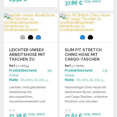
37,86 €
ZZGL. MWST.
BESTELLEN
BESTELLEN
Angebot anfordern
Angebot anfordern
LEICHTER UNISEX
SLIM FIT STRETCH
ARBEITSHOSE MIT
CHINO HOSE MIT
TASCHEN ZU
CARGO-TASCHEN
GROSSHANDELSPREISEN
Ref.
17-28634
Ref.
17-28661
Produktbestand
: 363
Produktbestand
: 230
Artikel
Artikel
Maße
: XS,S,M,L,XL,XXL,3...
Maße
: XS,S,M,L,XL,XXL,3...
Leichter, nicht gefütterter
Hochwertige Chino-Hose mit
Arbeitshose mit
elastischem Bund, seitlichen
atmungsaktiven,
und Cargo-Taschen, schlanker
wasserabweisenden und
Passform und robusten
winddichten Eigenschaften.
Doppel-Nähten. Ideal für den
AUS
AUS
Unisex-Modell mit mehreren
Alltag.
21,38 €
21,62 €
ZZGL. MWST.
ZZGL. MWST.
Taschen und elastischem