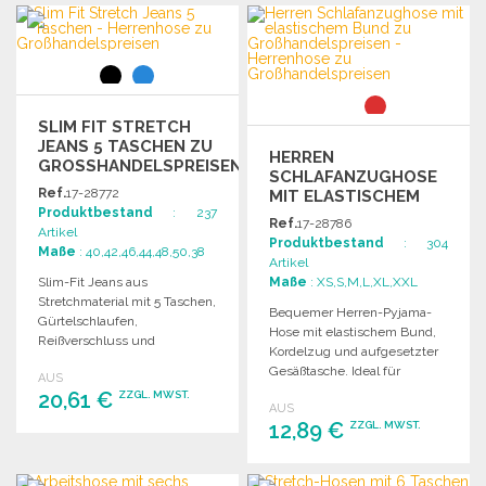
BESTELLEN
BESTELLEN
Angebot anfordern
Angebot anfordern
SLIM FIT STRETCH
JEANS 5 TASCHEN ZU
HERREN
GROSSHANDELSPREISEN
SCHLAFANZUGHOSE
Ref.
17-28772
MIT ELASTISCHEM
Produktbestand
: 237
BUND
Ref.
17-28786
Artikel
Produktbestand
: 304
Maße
: 40,42,46,44,48,50,38
Artikel
Slim-Fit Jeans aus
Maße
: XS,S,M,L,XL,XXL
Stretchmaterial mit 5 Taschen,
Bequemer Herren-Pyjama-
Gürtelschlaufen,
Hose mit elastischem Bund,
Reißverschluss und
Kordelzug und aufgesetzter
Metallnieten an den Taschen.
Gesäßtasche. Ideal für
AUS
entspannte Nächte.
20,61 €
ZZGL. MWST.
AUS
12,89 €
ZZGL. MWST.
BESTELLEN
BESTELLEN
Angebot anfordern