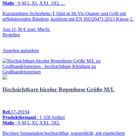
Maße
: S,M,L,XL,XXL,3XL,...
Kurzärmliges Sicherheits-T-Shirt in Hi-Vis Orange und Gelb mit
reflektierenden Bändern, konform mit EN ISO20471:2013 Klasse 2.
Aus
11,36 €
zzgl. MwSt.
Bestellen
Angebot anfordern
Hochsichtbare bicolor Regenhose Größe M/L
Ref.
17-29194
Produktbestand
: 1 328 Artikel
Maße
: S,M,L,XL,XXL,3XL
Bicolore Surpantalon hochsichtbar, wasserdicht, mit elastischem