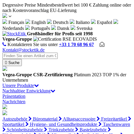
Cookie-Einstellungen
Degressive Preise
Mindestbestellwert bei 100 €
Zahlung online oder
nach Kostenvoranschlag
EU-Lieferung
Français
English
Deutsch
Italiano
Español
Nederlands
Português
Dansk
Svenska
Großhändler für Profis seit 1998
Vegea-Gruppe
Kontaktieren Sie uns unter
+33 1 70 68 96 67
Kontakt@stocketik.de

Suche
Vegea-Gruppe
CSR-Zertifizierung
Platinum 2023
TOP 1% der
Unternehmen
Unsere Produkte
Nachhaltige Entwicklung
Präsentation
Nachrichten
Autozubehör
Büromaterial
Alltagsaccessoire
Freizeitartikel
Sportartikel
Hygiene- und Gesundheitsprodukte
Taschenwaren
Schönheitszubehör
Trinkzubehör
Bastelzubehör