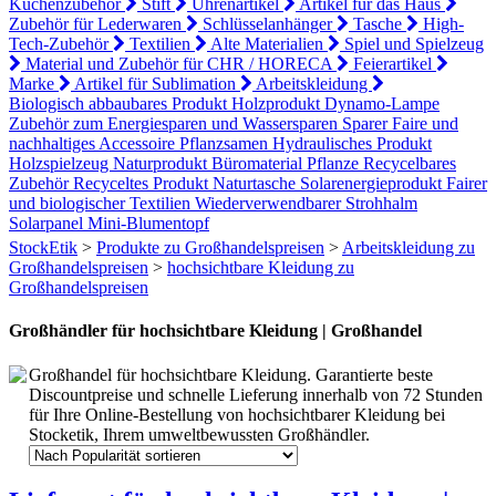
Küchenzubehör
Stift
Uhrenartikel
Artikel für das Haus
Zubehör für Lederwaren
Schlüsselanhänger
Tasche
High-
Tech-Zubehör
Textilien
Alte Materialien
Spiel und Spielzeug
Material und Zubehör für CHR / HORECA
Feierartikel
Marke
Artikel für Sublimation
Arbeitskleidung
Biologisch abbaubares Produkt
Holzprodukt
Dynamo-Lampe
Zubehör zum Energiesparen und Wassersparen
Sparer
Faire und
nachhaltiges Accessoire
Pflanzsamen
Hydraulisches Produkt
Holzspielzeug
Naturprodukt
Büromaterial
Pflanze
Recycelbares
Zubehör
Recyceltes Produkt
Naturtasche
Solarenergieprodukt
Fairer
und biologischer Textilien
Wiederverwendbarer Strohhalm
Solarpanel
Mini-Blumentopf
StockEtik
>
Produkte zu Großhandelspreisen
>
Arbeitskleidung zu
Großhandelspreisen
>
hochsichtbare Kleidung zu
Großhandelspreisen
Großhändler für hochsichtbare Kleidung | Großhandel
Großhandel für hochsichtbare Kleidung. Garantierte beste
Discountpreise und schnelle Lieferung innerhalb von 72 Stunden
für Ihre Online-Bestellung von hochsichtbarer Kleidung bei
Stocketik, Ihrem umweltbewussten Großhändler.