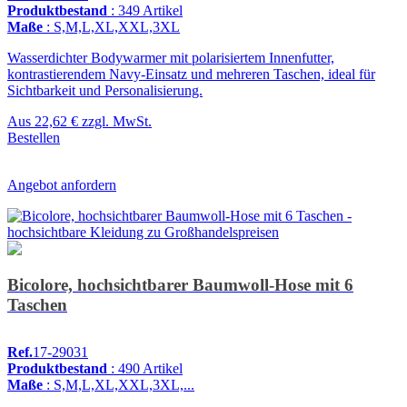
Produktbestand
: 349 Artikel
Maße
: S,M,L,XL,XXL,3XL
Wasserdichter Bodywarmer mit polarisiertem Innenfutter,
kontrastierendem Navy-Einsatz und mehreren Taschen, ideal für
Sichtbarkeit und Personalisierung.
Aus
22,62 €
zzgl. MwSt.
Bestellen
Angebot anfordern
Bicolore, hochsichtbarer Baumwoll-Hose mit 6
Taschen
Ref.
17-29031
Produktbestand
: 490 Artikel
Maße
: S,M,L,XL,XXL,3XL,...