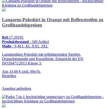
Langarm-Poloshirt in Orange mit Reflexstreifen zu
Großhandelspreisen
Ref.
17-29191
Produktbestand
: 349 Artikel
Maße
: S,M,L,XL,XXL,3XL
Langärmliges Poloshirt mit reflektierenden Streifen,
Doppelsteppnaht und Knopfleiste. Entspricht der EN
ISO20471:2013 Klasse 3.
Aus
14,60 €
zzgl. MwSt.
Bestellen
Angebot anfordern