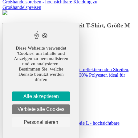
Langärmeliges Hochsichtbarkeit T-Shirt, Größe M
Ref.
17-29193
Diese Webseite verwendet
'Cookies' um Inhalte und
Produktbestand
: 296 Artikel
Anzeigen zu personalisieren
Maße
: S,M,L,XL,XXL,3XL
und zu analysieren.
Bestimmen Sie, welche
Langarm-T-Shirt in Hochsichtbarkeit mit reflektierenden Streifen,
Dienste benutzt werden
gemäß EN ISO20471:2013 Klasse 3, 100% Polyester, ideal für
dürfen
Sicherheitsanwendungen.
Aus
13,06 €
zzgl. MwSt.
Alle akzeptieren
Bestellen
Verbiete alle Cookies
Angebot anfordern
Personalisieren