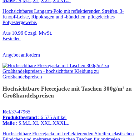
Maße
: S,M,L,XL,XXL,XXXL...
Hochsichtbares Langarm-Polo mit reflektierenden Streifen, 3-
Knopf-Leiste, Rippkragen und -bündchen, pflegeleichtes
Polyestergewebe.
Aus
10,96 €
zzgl. MwSt.
Bestellen
Angebot anfordern
Hochsichtbare Fleecejacke mit Taschen 300g/m² zu
Großhandelspreisen
Ref.
37-47965
Produktbestand
: 6 575 Artikel
Maße
: S,M,L,XL,XXL,XXXL...
Hochsichtbare Fleecejacke mit reflektierenden Streifen, elastischen
Bündchen und mehreren praktischen Taschen für optimalen