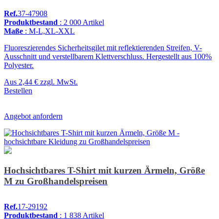
Ref.
37-47908
Produktbestand
: 2 000 Artikel
Maße
: M-L,XL-XXL
Fluoreszierendes Sicherheitsgilet mit reflektierenden Streifen, V-
Ausschnitt und verstellbarem Klettverschluss. Hergestellt aus 100%
Polyester.
Aus
2,44 €
zzgl. MwSt.
Bestellen
Angebot anfordern
Hochsichtbares T-Shirt mit kurzen Ärmeln, Größe
M zu Großhandelspreisen
Ref.
17-29192
Produktbestand
: 1 838 Artikel