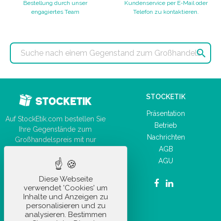
Bestellung durch unser
Kundenservice per E-Mail oder
engagiertes Team
Telefon zu kontaktieren.

STOCKETIK
Präsentation
Auf StockEtik.com bestellen Sie
Betrieb
Ihre Gegenstände zum
Nachrichten
Großhandelspreis mit nur
AGB
wenigen Klicks!
AGU
Diese Webseite
verwendet 'Cookies' um
Inhalte und Anzeigen zu
personalisieren und zu
UNSERE PRODUKTE
analysieren. Bestimmen