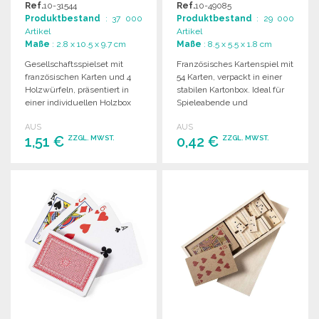
GROSSHANDELSPREISEN
RECYCLINGKARTON
Ref.
10-31544
Ref.
10-49085
Produktbestand
: 37 000
Produktbestand
: 29 000
Artikel
Artikel
Maße
: 2.8 x 10.5 x 9.7 cm
Maße
: 8.5 x 5.5 x 1.8 cm
Gesellschaftsspielset mit
Französisches Kartenspiel mit
französischen Karten und 4
54 Karten, verpackt in einer
Holzwürfeln, präsentiert in
stabilen Kartonbox. Ideal für
einer individuellen Holzbox
Spieleabende und
mit Schiebedeckel.
Veranstaltungen.
AUS
AUS
1,51 €
0,42 €
ZZGL. MWST.
ZZGL. MWST.
BESTELLEN
BESTELLEN
Angebot anfordern
Angebot anfordern