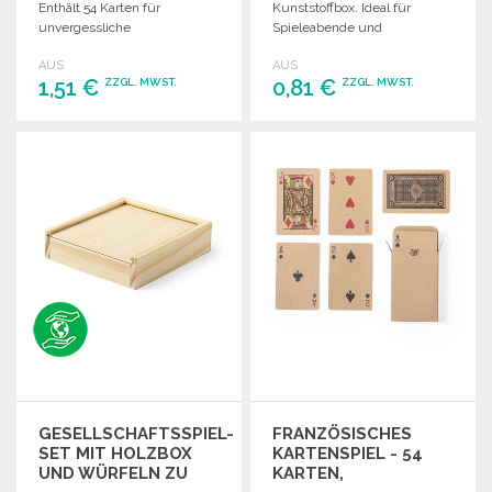
Enthält 54 Karten für
Kunststoffbox. Ideal für
unvergessliche
Spieleabende und
Spielmomente.
Freizeitbeschäftigungen.
AUS
AUS
1,51 €
0,81 €
ZZGL. MWST.
ZZGL. MWST.
BESTELLEN
BESTELLEN
Angebot anfordern
Angebot anfordern
GESELLSCHAFTSSPIEL-
FRANZÖSISCHES
SET MIT HOLZBOX
KARTENSPIEL - 54
UND WÜRFELN ZU
KARTEN,