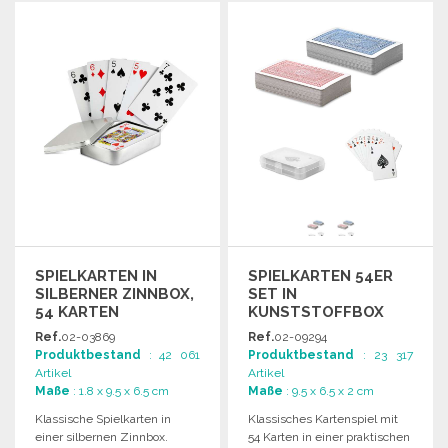
BESTELLEN
BESTELLEN
Angebot anfordern
Angebot anfordern
SPIELKARTEN IN
SPIELKARTEN 54ER
SILBERNER ZINNBOX,
SET IN
54 KARTEN
KUNSTSTOFFBOX
Ref.
02-03869
Ref.
02-09294
Produktbestand
: 42 061
Produktbestand
: 23 317
Artikel
Artikel
Maße
: 1.8 x 9.5 x 6.5 cm
Maße
: 9.5 x 6.5 x 2 cm
Klassische Spielkarten in
Klassisches Kartenspiel mit
einer silbernen Zinnbox.
54 Karten in einer praktischen