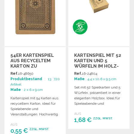
54ER KARTENSPIEL
KARTENSPIEL MIT 52
AUS RECYCELTEM
KARTEN UND 5
KARTON ZU
WÜRFELN IM HOLZ-
GROSSHANDELSPREISEN
ETUI
Ref.
16-48650
Ref.
16-24804
Produktbestand
: 13 720
Maße
: 4.4 x 10.6 x 9.5 cm
Artikel
Set mit 52 Spielkarten und 5
Maße
: 2 x 6 x 9 cm
Würfeln, präsentiert in einer
Kartenspiel mit 54 Karten aus
eleganten Holzbox. Ideal für
recyceltem Karton, ideal für
Spieleabende und
Spielabende und
Geschenke.
AUS
Veranstaltungen. Hochwertig
1,68 €
ZZGL. MWST.
und langlebig.
AUS
0,55 €
ZZGL. MWST.
BESTELLEN