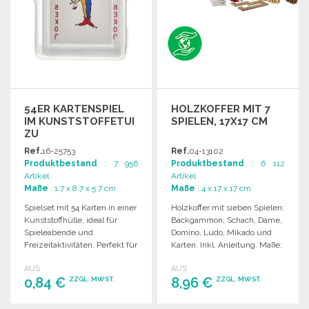
54ER KARTENSPIEL
HOLZKOFFER MIT 7
IM KUNSTSTOFFETUI
SPIELEN, 17X17 CM
ZU
GROSSHANDELSPREISEN
Ref.
16-25753
Ref.
04-13102
Produktbestand
: 7 956
Produktbestand
: 6 112
Artikel
Artikel
Maße
: 1.7 x 8.7 x 5.7 cm
Maße
: 4 x 17 x 17 cm
Spielset mit 54 Karten in einer
Holzkoffer mit sieben Spielen:
Kunststoffhülle, ideal für
Backgammon, Schach, Dame,
Spieleabende und
Domino, Ludo, Mikado und
Freizeitaktivitäten. Perfekt für
Karten. Inkl. Anleitung. Maße:
Großbestellungen.
17 x 4 x 17 cm.
AUS
AUS
0,84 €
8,96 €
ZZGL. MWST.
ZZGL. MWST.