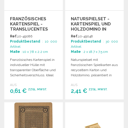
FRANZÖSISCHES
NATURSPIELSET -
KARTENSPIEL -
KARTENSPIEL UND
TRANSLUCENTES
HOLZDOMINO IN
ETUI
HOLZKOFFER
Ref.
10-49086
Ref.
10-49048
Produktbestand
: 10 000
Produktbestand
: 30 000
Artikel
Artikel
Maße
: 10 x 7.8 x 2.2 cm
Maße
: 2 x 18.7 x 7.5 cm
Französisches Kartenspiel in
Naturspielset mit
individueller Hülle mit
französischen Spielkarten aus
transparenter Oberfläche und
recyceltem Karton und
Sicherheitsverschluss. Ideal
Holzdomino, präsentiert in
für den Großhandel.
einer Holzbox mit Fächern
AUS
AUS
und Schiebedeckel.
0,61 €
2,41 €
ZZGL. MWST.
ZZGL. MWST.
BESTELLEN
BESTELLEN
Angebot anfordern
Angebot anfordern