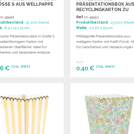
SSE S AUS WELLPAPPE
RÄSENTATIONSBOX AUS 
ECYCLINGKARTON ZU G
ROSSHANDELSPREISEN
10-49456
Ref.
10-49453
duktbestand
: 51 000 Artikel
Produktbestand
: 23 000 Artike
e
: 8.5 x 15 x 15 cm
Maße
: 5 x 20 x 25 cm
ische Präsentationsbox in Größe S
Mittelgroße Präsentationsbox aus
wellenförmigem Karton mit
welligem Karton mit Kraft-Finish, id
farbener Oberfläche, ideal für
für Geschenke und Verpackungen
henke und besondere Anlässe.
AUS
46 €
0,40 €
ZZGL. MWST.
ZZGL. MWST.
BESTELLEN
BESTELLEN
Angebot anfordern
Angebot anfordern