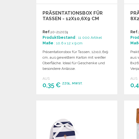
PRÄSENTATIONSBOX FÜR
PR
TASSEN - 12X10,6X9 CM
8X2
Ref.
10-212074
Ref.
Produktbestand
: 11 000 Artikel
Pro
Maße
: 10.6 x 12 x 9 cm
Maß
Präsentationsbox für Tassen, 12x10,6x9
Prakt
cm, aus gewelltem Karton mit weißer
aus 
Oberfläche. Ideal für Geschenke und
8x26
besondere Anlässe.
Verp
AUS
AUS
0,35 €
0,
ZZGL. MWST.
BESTELLEN
Angebot anfordern