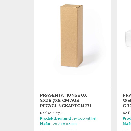
Angebot anfordern
PRÄSENTATIONSBOX
PR
8X26,7X8 CM AUS
WEI
RECYCLINGKARTON ZU
RO
GROSSHANDELSPREISEN
Ref.
10-116756
Ref.
Produktbestand
: 15 000 Artikel
Pro
Maße
: 26.7 x 8 x 8 cm
Maß