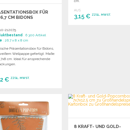
cm.
AUS
ÄSENTATIONSBOX FÜR
3,15 €
ZZGL. MWST.
6,7 CM BIDONS
BESTELLEN
10-212075
duktbestand
: 6 300 Artikel
Angebot anfordern
e
: 26.7 x 8 x 8 cm
ische Präsentationsbox für Bidons,
weißem Wellpappe gefertigt. Maße:
,7x8 cm. Ideal für ansprechende
ackungen.
42 €
ZZGL. MWST.
BESTELLEN
Angebot anfordern
8 KRAFT- UND GOLD-