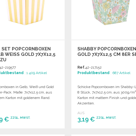
R SET POPCORNBOXEN
SHABBY POPCORNBOXE
B WEISS GOLD 7X7X12,5 C
GOLD 7X7X12,5 CM 8ER S
U G
SSHANDELSPREISEN
42-219577
Ref.
42-217152
duktbestand
: 1 409 Artikel
Produktbestand
: 687 Artikel
ornboxen in Gelb, Weiß und Gold
Schicke Popcornboxen im Shabby-L
er-Pack. Maße: 7x7x12,5 cm, aus
8 Stück, 7x7x12,5 cm, aus 300g/m
em Karton mit goldenem Rand.
Karton mit mattem Finish und gol
Akzenten.
AUS
19 €
3,19 €
ZZGL. MWST.
ZZGL. MWST.
BESTELLEN
BESTELLEN