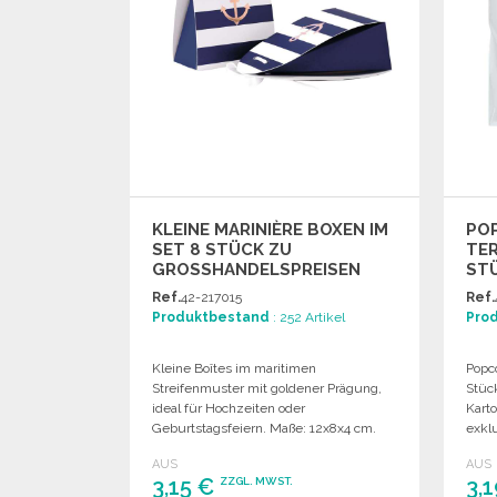
KLEINE MARINIÈRE BOXEN IM
PO
SET 8 STÜCK ZU
TER
GROSSHANDELSPREISEN
ST
GRO
Ref.
42-217015
Ref.
Produktbestand
: 252 Artikel
Pro
Kleine Boîtes im maritimen
Popco
Streifenmuster mit goldener Prägung,
Stüc
ideal für Hochzeiten oder
Kart
Geburtstagsfeiern. Maße: 12x8x4 cm.
exkl
AUS
AUS
3,15 €
3,
ZZGL. MWST.