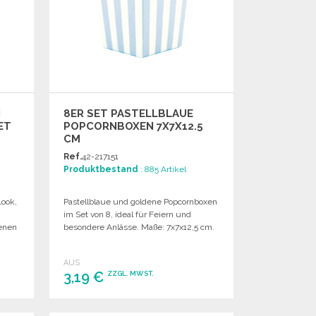
N
8ER SET PASTELLBLAUE
ET
POPCORNBOXEN 7X7X12.5
CM
Ref.
42-217151
Produktbestand
: 885 Artikel
ook,
Pastellblaue und goldene Popcornboxen
²
im Set von 8, ideal für Feiern und
denen
besondere Anlässe. Maße: 7x7x12,5 cm.
AUS
3,19 €
ZZGL. MWST.
BESTELLEN