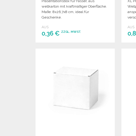
Präsentationsbox für Fässer, aus
XL P
wellkarton mit kraftmäßiger Oberfläche.
Well
Maße: 8x26,7x8 cm, ideal für
ansp
Geschenke.
vers
AUS
AUS
0,36 €
0,
ZZGL. MWST.
BESTELLEN
Angebot anfordern