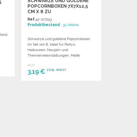
SCHWARZE UND GOLDENE
5
POPCORNBOXEN 7X7X12,5
CM X 8 ZU
GROSSHANDELSPREISEN
Ref.
42-217153
Produktbestand
: 32 Artikel
Rand,
Schwarze und goldene Popcornboxen
im Set von 8, ideal für Partys,
Halloween, Neujahr und
Themenveranstaltungen. Maße:
7x7x12,5 cm.
AUS
3,19 €
ZZGL. MWST.
BESTELLEN
Angebot anfordern