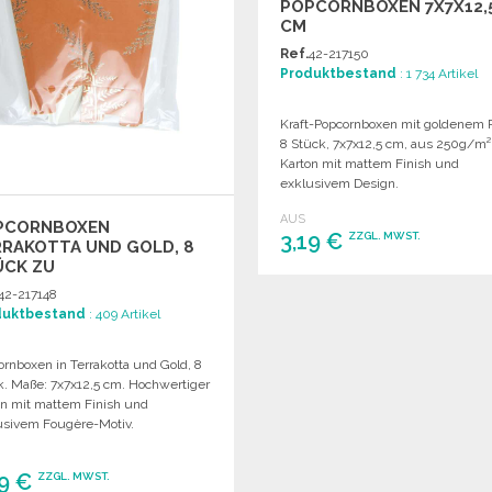
POPCORNBOXEN 7X7X12,
CM
Ref.
42-217150
Produktbestand
: 1 734 Artikel
Kraft-Popcornboxen mit goldenem 
8 Stück, 7x7x12,5 cm, aus 250g/m²
Karton mit mattem Finish und
exklusivem Design.
AUS
PCORNBOXEN
3,19 €
ZZGL. MWST.
RAKOTTA UND GOLD, 8
ÜCK ZU
SSHANDELSPREISEN
BESTELLEN
42-217148
duktbestand
: 409 Artikel
Angebot anfordern
rnboxen in Terrakotta und Gold, 8
k. Maße: 7x7x12,5 cm. Hochwertiger
on mit mattem Finish und
usivem Fougère-Motiv.
19 €
ZZGL. MWST.