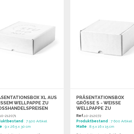
Angebot anfordern
Angebot anfordern
ÄSENTATIONSBOX XL AUS
PRÄSENTATIONSBOX
SSEM WELLPAPPE ZU G
GRÖSSE S - WEISSE WE
SSHANDELSPREISEN
LLPAPPE ZU GR
OSSHANDELSPREISEN
10-212071
Ref.
10-212072
duktbestand
: 7 500 Artikel
Produktbestand
: 7 600 Artikel
e
: 9 x 26.5 x 30 cm
Maße
: 8.5 x 16 x 15 cm