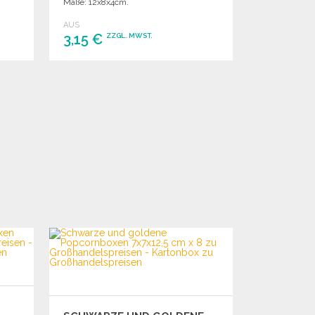
Maße: 12x8x4cm.
AUS
3,15 €
ZZGL. MWST.
BESTELLEN
Angebot anfordern