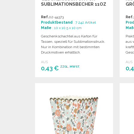
SUBLIMATIONSBECHER 11OZ
GRÖ
Ref.
02-44373
Ref.
Produktbestand
: 7 242 Artikel
Pro
Maße
: 10 x 10.5 x 10 cm
Maß
Geschenkschachtel aus Karton für
Prakt
Tassen, speziell für Sublimationsdruck.
aus 
Nur in Kombination mit bestimmten
kraft
Druckmotiven erhältlich.
Gesc
AUS
AUS
0,43 €
0,
ZZGL. MWST.
BESTELLEN
Angebot anfordern