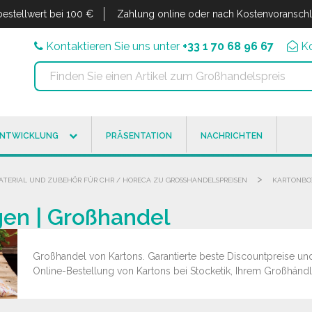
estellwert bei 100 €
Zahlung online oder nach Kostenvoransch
Kontaktieren Sie uns unter
+33 1 70 68 96 67
K
ENTWICKLUNG
PRÄSENTATION
NACHRICHTEN
>
ATERIAL UND ZUBEHÖR FÜR CHR / HORECA ZU GROSSHANDELSPREISEN
KARTONBO
en | Großhandel
Großhandel von Kartons. Garantierte beste Discountpreise und 
Online-Bestellung von Kartons bei Stocketik, Ihrem Großhändl