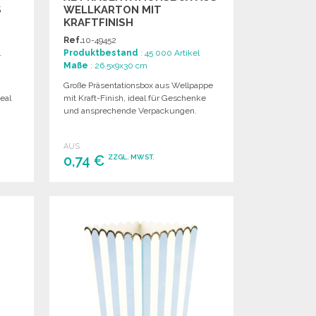
R
WELLKARTON MIT
KRAFTFINISH
Ref.
10-49452
l
Produktbestand
: 45 000 Artikel
Maße
: 26.5x9x30 cm
Große Präsentationsbox aus Wellpappe
eal
mit Kraft-Finish, ideal für Geschenke
.
und ansprechende Verpackungen.
AUS
0,74 €
ZZGL. MWST.
BESTELLEN
Angebot anfordern