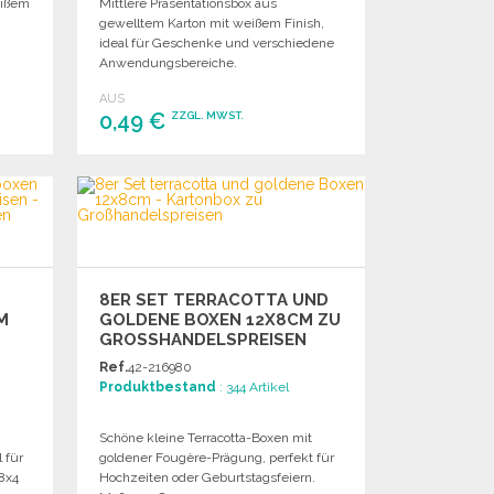
eißem
Mittlere Präsentationsbox aus
gewelltem Karton mit weißem Finish,
ideal für Geschenke und verschiedene
Anwendungsbereiche.
AUS
0,49 €
ZZGL. MWST.
BESTELLEN
Angebot anfordern
8ER SET TERRACOTTA UND
M
GOLDENE BOXEN 12X8CM ZU
GROSSHANDELSPREISEN
Ref.
42-216980
Produktbestand
: 344 Artikel
Schöne kleine Terracotta-Boxen mit
 für
goldener Fougère-Prägung, perfekt für
8x4
Hochzeiten oder Geburtstagsfeiern.