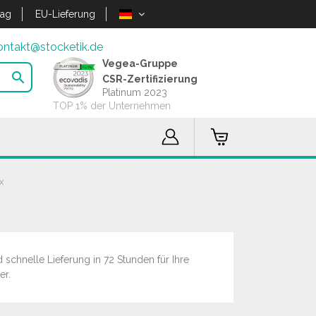
lag
EU-Lieferung
ontakt@stocketik.de
Vegea-Gruppe

CSR-Zertifizierung
Platinum 2023
TOP 1% der Unternehmen
X
schnelle Lieferung in 72 Stunden für Ihre
er.