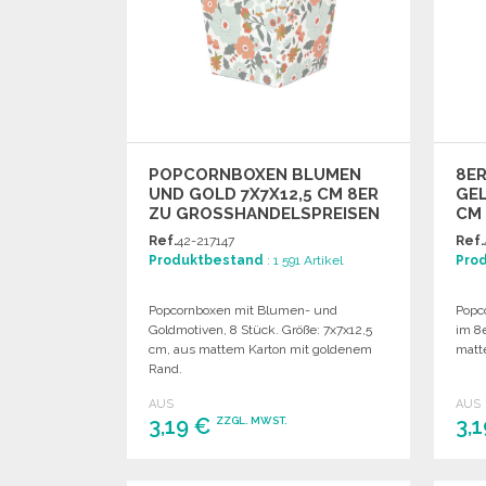
POPCORNBOXEN BLUMEN
8E
UND GOLD 7X7X12,5 CM 8ER
GEL
ZU GROSSHANDELSPREISEN
M Z
RO
Ref.
42-217147
Ref.
Produktbestand
: 1 591 Artikel
Pro
Popcornboxen mit Blumen- und
Popc
Goldmotiven, 8 Stück. Größe: 7x7x12,5
im 8
cm, aus mattem Karton mit goldenem
matt
Rand.
AUS
AUS
3,19 €
3,
ZZGL. MWST.
BESTELLEN