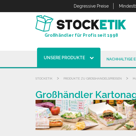
Cookie-Einstellungen
Degressive Preise
Mindestb
Großhändler für Profis seit 1998
UNSERE PRODUKTE
NACHHALTIGE 
>
>
STOCKETIK
PRODUKTE ZU GROSSHANDELSPREISEN
M
Großhändler Kartonag