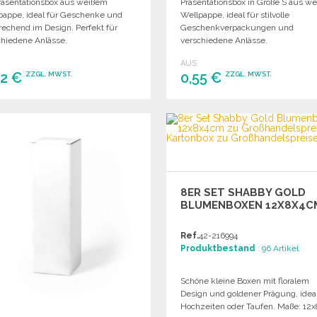
räsentationsbox aus weißem
Präsentationsbox in Größe S aus w
pappe, ideal für Geschenke und
Wellpappe, ideal für stilvolle
rechend im Design. Perfekt für
Geschenkverpackungen und
chiedene Anlässe.
verschiedene Anlässe.
AUS
82 €
0,55 €
ZZGL. MWST.
ZZGL. MWST.
BESTELLEN
BESTELLEN
Angebot anfordern
Angebot anfordern
8ER SET SHABBY GOLD
BLUMENBOXEN 12X8X4C
Ref.
42-216994
Produktbestand
: 96 Artikel
Schöne kleine Boxen mit floralem
Design und goldener Prägung, ideal
Hochzeiten oder Taufen. Maße: 12x