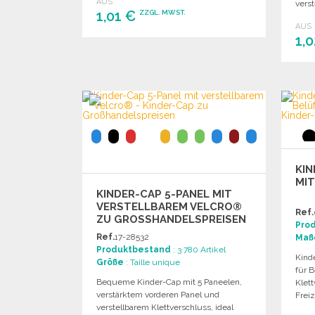
AUS
verst
1,01 €
ZZGL. MWST.
AUS
1,
BESTELLEN
Angebot anfordern
KIN
MI
KINDER-CAP 5-PANEL MIT
VERSTELLBAREM VELCRO®
Ref.
ZU GROSSHANDELSPREISEN
Pro
Ref.
17-28532
Maß
Produktbestand
: 3 780 Artikel
Kind
Größe
: Taille unique
für B
Bequeme Kinder-Cap mit 5 Paneelen,
Klett
verstärktem vorderen Panel und
Freiz
verstellbarem Klettverschluss, ideal