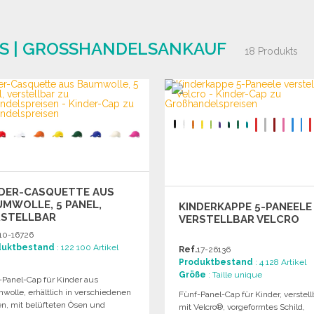
S | GROSSHANDELSANKAUF
18 Produkts
NDER-CASQUETTE AUS
MWOLLE, 5 PANEL,
KINDERKAPPE 5-PANEELE
RSTELLBAR
VERSTELLBAR VELCRO
10-16726
duktbestand
: 122 100 Artikel
Ref.
17-26136
Produktbestand
: 4 128 Artikel
Größe
: Taille unique
-Panel-Cap für Kinder aus
wolle, erhältlich in verschiedenen
Fünf-Panel-Cap für Kinder, verstell
en, mit belüfteten Ösen und
mit Velcro®, vorgeformtes Schild,