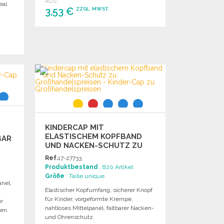
AUS
eal
3,53 €
ZZGL. MWST.
BESTELLEN
Angebot anfordern
KINDERCAP MIT
ELASTISCHEM KOPFBAND
BAR
UND NACKEN-SCHUTZ ZU
GROSSHANDELSPREISEN
Ref.
17-27733
Produktbestand
: 820 Artikel
Größe
: Taille unique
anel,
Elastischer Kopfumfang, sicherer Knopf
für Kinder, vorgeformte Krempe,
ür
nahtloses Mittelpanel, faltbarer Nacken-
en.
und Ohrenschutz.