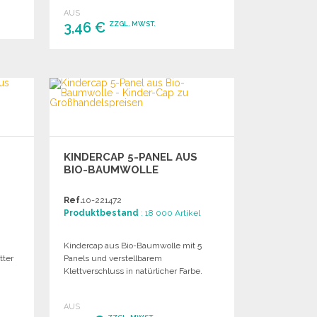
AUS
3,46 €
ZZGL. MWST.
BESTELLEN
Angebot anfordern
KINDERCAP 5-PANEL AUS
BIO-BAUMWOLLE
Ref.
10-221472
Produktbestand
: 18 000 Artikel
Kindercap aus Bio-Baumwolle mit 5
tter
Panels und verstellbarem
Klettverschluss in natürlicher Farbe.
AUS