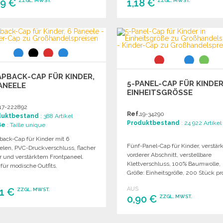
99 €
1,18 €
ZZGL. MWST.
ZZGL. MWST.
BESTELLEN
BESTELLEN
Angebot anfordern
Angebot anfordern
PBACK-CAP FÜR KINDER,
5-PANEL-CAP FÜR KINDER
ANEELE
EINHEITSGRÖSSE
17-222892
Ref.
19-34290
duktbestand
: 388 Artikel
Produktbestand
: 24 922 Artikel
ße
: Taille unique
back-Cap für Kinder mit 6
Fünf-Panel-Cap für Kinder, verstärk
elen, PVC-Druckverschluss, flacher
vorderer Abschnitt, verstellbare
er und verstärktem Frontpaneel.
Klettverschluss, 100% Baumwolle,
 für modische Outfits.
Größe: Einheitsgröße, 200 Stück pr
Karton.
AUS
41 €
ZZGL. MWST.
0,90 €
ZZGL. MWST.
BESTELLEN
BESTELLEN