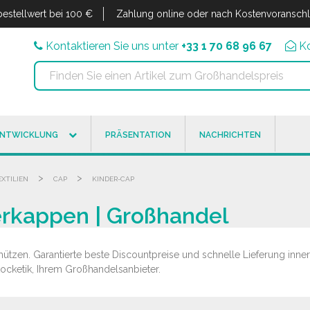
estellwert bei 100 €
Zahlung online oder nach Kostenvoransch
Kontaktieren Sie uns unter
+33 1 70 68 96 67
K
ENTWICKLUNG
PRÄSENTATION
NACHRICHTEN
>
>
EXTILIEN
CAP
KINDER-CAP
erkappen | Großhandel
tzen. Garantierte beste Discountpreise und schnelle Lieferung inner
ocketik, Ihrem Großhandelsanbieter.