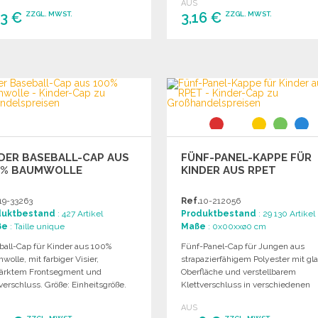
AUS
93 €
3,16 €
ZZGL. MWST.
ZZGL. MWST.
BESTELLEN
BESTELLEN
Angebot anfordern
Angebot anfordern
DER BASEBALL-CAP AUS
FÜNF-PANEL-KAPPE FÜR
0% BAUMWOLLE
KINDER AUS RPET
19-33263
Ref.
10-212056
duktbestand
: 427 Artikel
Produktbestand
: 29 130 Artikel
ße
: Taille unique
Maße
: 0x00xxø0 cm
ball-Cap für Kinder aus 100%
Fünf-Panel-Cap für Jungen aus
olle, mit farbiger Visier,
strapazierfähigem Polyester mit gla
tärktem Frontsegment und
Oberfläche und verstellbarem
verschluss. Größe: Einheitsgröße.
Klettverschluss in verschiedenen
Farben erhältlich.
AUS