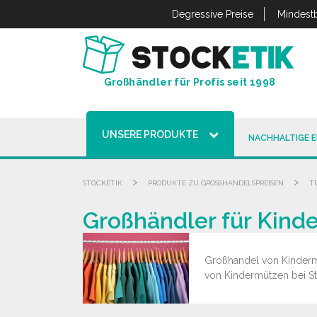
Cookie-Einstellungen
Degressive Preise
Mindestb
Großhändler für Profis seit 1998
UNSERE PRODUKTE
NACHHALTIGE 
>
>
STOCKETIK
PRODUKTE ZU GROSSHANDELSPREISEN
T
Großhändler für Kind
Großhandel von Kindermü
von Kindermützen bei St