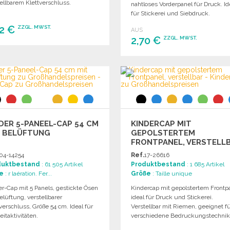
ellbarem Klettverschluss.
nahtloses Vorderpanel für Druck. Id
für Stickerei und Siebdruck.
02 €
ZZGL. MWST.
AUS
2,70 €
ZZGL. MWST.
BESTELLEN
BESTELLEN
Angebot anfordern
Angebot anfordern
DER 5-PANEEL-CAP 54 CM
KINDERCAP MIT
T BELÜFTUNG
GEPOLSTERTEM
FRONTPANEL, VERSTELL
04-14254
Ref.
17-26616
duktbestand
: 61 505 Artikel
Produktbestand
: 1 685 Artikel
e
: r laération. Fer...
Größe
: Taille unique
er-Cap mit 5 Panels, gestickte Ösen
Kindercap mit gepolstertem Frontp
elüftung, verstellbarer
ideal für Druck und Stickerei.
verschluss, Größe 54 cm. Ideal für
Verstellbar mit Riemen, geeignet f
eitaktivitäten.
verschiedene Bedruckungstechnik