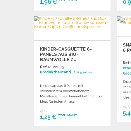
1,96 €
0,
ZZGL. MWST.
BESTELLEN
Angebot anfordern
SNA
KINDER-CASQUETTE 6-
6 P
PANELS AUS BIO-
BAUMWOLLE ZU
Ref.
GROSSHANDELSPREISEN
Ref.
10-221473
Pro
Produktbestand
: 2 165 Artikel
Grö
Snap
Kindercap aus 6 Panels mit
Pane
verstellbarem bronzefarbenem
Visi
Metallverschluss. Innenetikett mit Logo.
Ideal
Ideal für jeden Anlass.
AUS
AUS
5,
1,25 €
ZZGL. MWST.
BESTELLEN