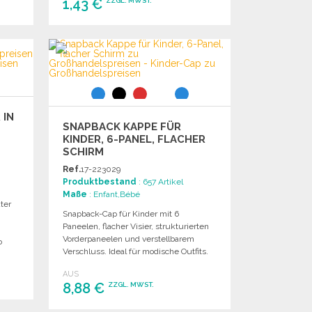
1,43 €
ZZGL. MWST.
BESTELLEN
Angebot anfordern
 IN
SNAPBACK KAPPE FÜR
KINDER, 6-PANEL, FLACHER
SCHIRM
Ref.
17-223029
Produktbestand
: 657 Artikel
Maße
: Enfant,Bébé
ter
Snapback-Cap für Kinder mit 6
Paneelen, flacher Visier, strukturierten
Vorderpaneelen und verstellbarem
o
Verschluss. Ideal für modische Outfits.
AUS
8,88 €
ZZGL. MWST.