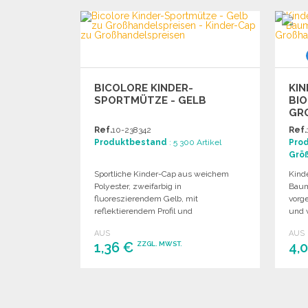
Angebot anfordern
BICOLORE KINDER-
KIN
SPORTMÜTZE - GELB
BI
GRO
Ref.
10-238342
Ref.
Produktbestand
: 5 300 Artikel
Pro
Grö
Sportliche Kinder-Cap aus weichem
Kinde
Polyester, zweifarbig in
Baum
fluoreszierendem Gelb, mit
vorg
reflektierendem Profil und
und 
verstellbarem Klettverschluss.
AUS
AUS
1,36 €
4,
ZZGL. MWST.
BESTELLEN
Angebot anfordern