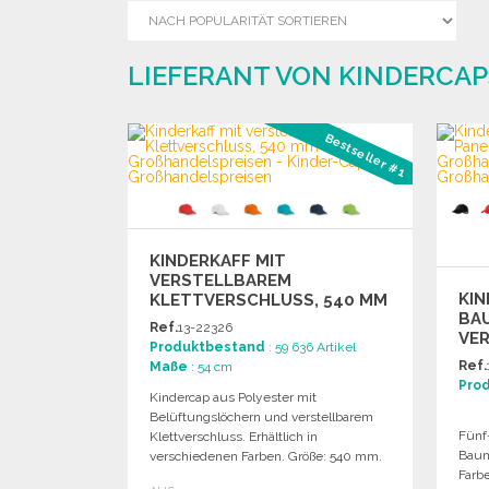
LIEFERANT VON KINDERCAP
Bestseller #1
KINDERKAFF MIT
VERSTELLBAREM
KI
KLETTVERSCHLUSS, 540 MM
BAU
Ref.
13-22326
VE
Produktbestand
: 59 636 Artikel
Ref.
Maße
: 54 cm
Pro
Kindercap aus Polyester mit
Belüftungslöchern und verstellbarem
Fünf
Klettverschluss. Erhältlich in
Baum
verschiedenen Farben. Größe: 540 mm.
Farb