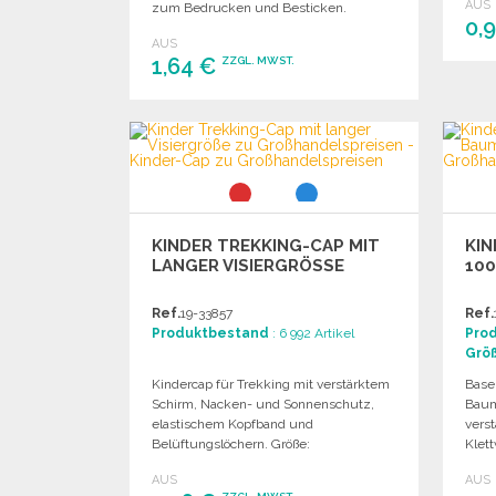
AUS
zum Bedrucken und Besticken.
0,
AUS
1,64 €
ZZGL. MWST.
BESTELLEN
Angebot anfordern
KINDER TREKKING-CAP MIT
KIN
LANGER VISIERGRÖSSE
10
Ref.
19-33857
Ref.
Produktbestand
: 6 992 Artikel
Pro
Grö
Kindercap für Trekking mit verstärktem
Base
Schirm, Nacken- und Sonnenschutz,
Baumw
elastischem Kopfband und
vers
Belüftungslöchern. Größe:
Klett
Einheitsgröße.
AUS
AUS