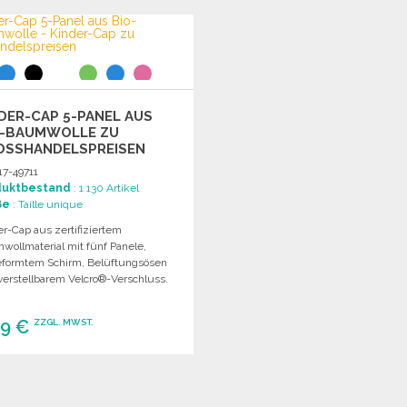
Angebot anfordern
Angebot anfordern
DER-CAP 5-PANEL AUS
O-BAUMWOLLE ZU
SSHANDELSPREISEN
17-49711
duktbestand
: 1 130 Artikel
ße
: Taille unique
r-Cap aus zertifiziertem
wollmaterial mit fünf Panele,
eformtem Schirm, Belüftungsösen
verstellbarem Velcro®-Verschluss.
09 €
ZZGL. MWST.
BESTELLEN
Angebot anfordern