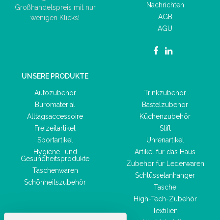
Nachrichten
Großhandelspreis mit nur
AGB
wenigen Klicks!
AGU
UNSERE PRODUKTE
Autozubehör
Trinkzubehör
Büromaterial
Bastelzubehör
Alltagsaccessoire
Küchenzubehör
Freizeitartikel
Stift
Sportartikel
Uhrenartikel
Hygiene- und
Artikel für das Haus
Gesundheitsprodukte
Zubehör für Lederwaren
Taschenwaren
Schlüsselanhänger
Schönheitszubehör
Tasche
High-Tech-Zubehör
Textilien