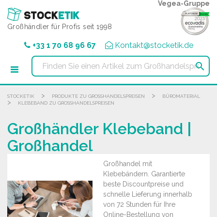
Cookie-Einstellungen
Vegea-Gruppe
Großhändler für Profis seit 1998
+33 1 70 68 96 67
Kontakt@stocketik.de

>
>
STOCKETIK
PRODUKTE ZU GROSSHANDELSPREISEN
BÜROMATERIAL
>
KLEBEBAND ZU GROSSHANDELSPREISEN
Großhändler Klebeband |
Großhandel
Großhandel mit
Klebebändern. Garantierte
beste Discountpreise und
schnelle Lieferung innerhalb
von 72 Stunden für Ihre
Online-Bestellung von