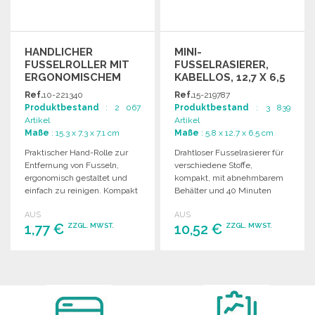
HANDLICHER
MINI-
FUSSELROLLER MIT
FUSSELRASIERER,
ERGONOMISCHEM
KABELLOS, 12,7 X 6,5
DESIGN
CM ZU
Ref.
10-221340
Ref.
15-219787
GROSSHANDELSPREISEN
Produktbestand
: 2 067
Produktbestand
: 3 839
Artikel
Artikel
Maße
: 15.3 x 7.3 x 7.1 cm
Maße
: 5.8 x 12.7 x 6.5 cm
Praktischer Hand-Rolle zur
Drahtloser Fusselrasierer für
Entfernung von Fusseln,
verschiedene Stoffe,
ergonomisch gestaltet und
kompakt, mit abnehmbarem
einfach zu reinigen. Kompakt
Behälter und 40 Minuten
und batteriebetrieben
Akkulaufzeit. Ideal für
AUS
AUS
(Batterien nicht enthalten).
unterwegs.
1,77 €
10,52 €
ZZGL. MWST.
ZZGL. MWST.
BESTELLEN
BESTELLEN
Angebot anfordern
Angebot anfordern