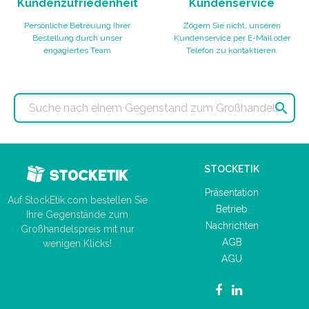
Kundenzufriedenheit
Kundenservice
Persönliche Betreuung Ihrer
Zögern Sie nicht, unseren
Bestellung durch unser
Kundenservice per E-Mail oder
engagiertes Team
Telefon zu kontaktieren.

STOCKETIK
Präsentation
Auf StockEtik.com bestellen Sie
Betrieb
Ihre Gegenstände zum
Nachrichten
Großhandelspreis mit nur
AGB
wenigen Klicks!
AGU