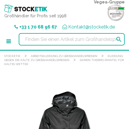
Cookie-Einstellungen
Vegea-Gruppe
Großhändler für Profis seit 1998
+33 1 70 68 96 67
Kontakt@stocketik.de

>
>
STOCKETIK
ARBEITSKLEIDUNG ZU GROSSHANDELSPREISEN
KLEIDUNG
>
GEGEN DIE KÄLTE ZU GROSSHANDELSPREISEN
DAMEN THERMO-MANTEL FÜR
KALTES WETTER