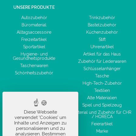
UNSERE PRODUKTE
Autozubehör
Trinkzubehör
Büromaterial
Bastelzubehör
Alltagsaccessoire
Küchenzubehör
Freizeitartikel
Stift
Sportartikel
Uhrenartikel
Hygiene- und
Artikel für das Haus
Gesundheitsprodukte
Zubehör für Lederwaren
Taschenwaren
Schlüsselanhänger
Schönheitszubehör
Tasche
High-Tech-Zubehör
Textilien
Alte Materialien
Spiel und Spielzeug
Diese Webseite
Material und Zubehör für CHR
/ HORECA
verwendet 'Cookies' um
Inhalte und Anzeigen zu
Feierartikel
personalisieren und zu
Marke
analysieren. Bestimmen