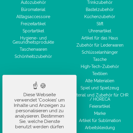
Autozubehör
Trinkzubehör
Büromaterial
Bastelzubehör
Alltagsaccessoire
Küchenzubehör
Freizeitartikel
Stift
Sportartikel
Uhrenartikel
Hygiene- und
Artikel für das Haus
Gesundheitsprodukte
Zubehör für Lederwaren
Taschenwaren
Schlüsselanhänger
Schönheitszubehör
Tasche
High-Tech-Zubehör
Textilien
Alte Materialien
Spiel und Spielzeug
Diese Webseite
Material und Zubehör für CHR
/ HORECA
verwendet 'Cookies' um
Inhalte und Anzeigen zu
Feierartikel
personalisieren und zu
Marke
analysieren. Bestimmen
Artikel für Sublimation
Sie, welche Dienste
benutzt werden dürfen
Arbeitskleidung