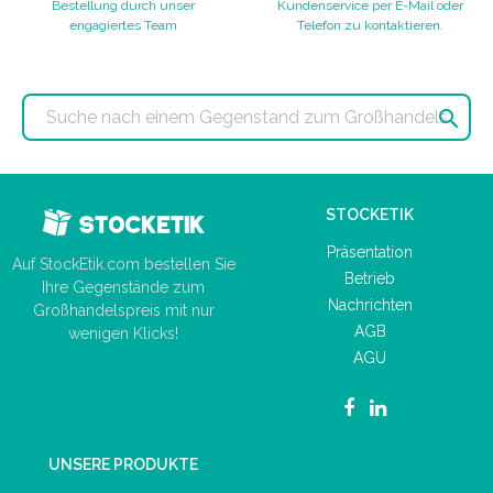
Bestellung durch unser
Kundenservice per E-Mail oder
engagiertes Team
Telefon zu kontaktieren.

STOCKETIK
Präsentation
Auf StockEtik.com bestellen Sie
Betrieb
Ihre Gegenstände zum
Nachrichten
Großhandelspreis mit nur
AGB
wenigen Klicks!
AGU
UNSERE PRODUKTE