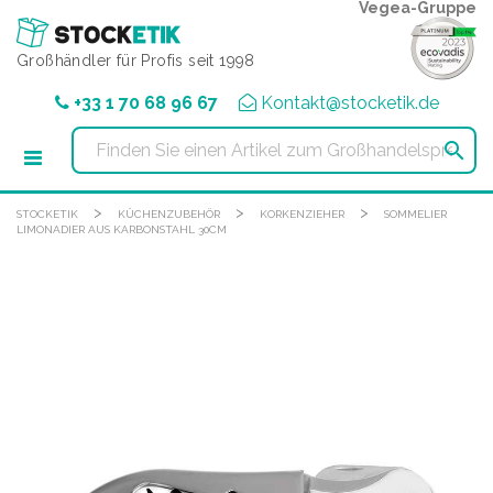
Cookie-Einstellungen
Vegea-Gruppe
Großhändler für Profis seit 1998
+33 1 70 68 96 67
Kontakt@stocketik.de

>
>
>
STOCKETIK
KÜCHENZUBEHÖR
KORKENZIEHER
SOMMELIER
LIMONADIER AUS KARBONSTAHL 30CM