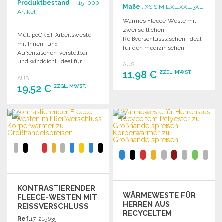
Produktbestand
: 15 000
Maße
: XS,S,M,L,XL,XXL,3XL
Artikel
Warmes Fleece-Weste mit
zwei seitlichen
MultipoCKET-Arbeitsweste
Reißverschlusstaschen, ideal
mit Innen- und
für den medizinischen,
Außentaschen, verstellbar
gastronomischen sowie den
und winddicht, ideal für
AUS
Maler- und
praktische Anwendungen im
11,98 €
ZZGL. MWST.
Stuckateurbereich.
AUS
Berufsalltag.
19,52 €
ZZGL. MWST.
BESTELLEN
BESTELLEN
Angebot anfordern
Angebot anfordern
KONTRASTIERENDER
WÄRMEWESTE FÜR
FLEECE-WESTEN MIT
HERREN AUS
REISSVERSCHLUSS Z
RECYCELTEM
U G
Ref.
17-215635