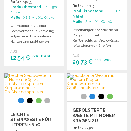
Ref.
17-44055
OCHSICHTBAR
Ref.
17-44285
Produktbestand
: 500
Produktbestand
: 80
Artikel
Artikel
Maße
: XS,S,M,L,XL,XXL,3...
Maße
: S,M,L,XL,XXL,3XL
Wärmender, stylischer
Zweifarbiger, hochsichtbarer
Bodywarmer aus Recycling-
Bodywarmer mit
Polyester mit dekorativen
Reißverschluss, Velcro-Rabat,
Nähten und praktischen
reflektierenden Streifen,
Taschen für optimalen
winddichten Armöffnungen
AUS
Komfort und Stil.
AUS
12,54 €
und 6 Taschen.
ZZGL. MWST.
29,73 €
ZZGL. MWST.
BESTELLEN
BESTELLEN
Angebot anfordern
Angebot anfordern
GEPOLSTERTE
LEICHTE
WESTE MIT HOHEM
STEPPWESTE FÜR
KRAGEN ZU
HERREN 180G
GROSSHANDELSPREISEN
Ref.
17-47360