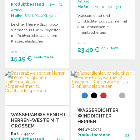
Artikel
Produktbestand
: 155 391
Maße
: S,M,L,XL,XXL,3XL
Artikel
Maße
: S,M,L,XL,XXL,3XL
Wasserdichter und
winddichter Bodywarmer mit
Leichter Herren-Baumwoll-
8 Außentaschen, 1
Wärmer aus 100 % Polyester
Innentasche und
mit Reißverschluss, hohem
verstellbaren
Kragen, elastischen
AUS
Armausschnitten für
Abschlüssen und
23,40 €
ZZGL. MWST.
zusätzlichen Schutz.
AUS
praktischem
15,19 €
ZZGL. MWST.
Aufbewahrungssack.
BESTELLEN
BESTELLEN
Angebot anfordern
Angebot anfordern
WASSERDICHTER,
WASSERABWEISENDER
WINDDICHTER
HERREN-WESTE MIT
HERREN-
GROSSEM R
BODYWARMER, 2
Ref.
17-26072
EISSVERSCHLUSS
TASCHEN ZU
Ref.
17-44272
Produktbestand
: 453
GROSSHANDELSPREISEN
Produktbestand
: 256