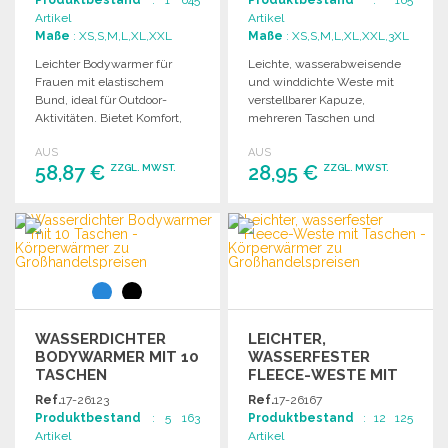
Produktbestand
: 1 645
Produktbestand
: 165
Artikel
Artikel
Maße
: XS,S,M,L,XL,XXL
Maße
: XS,S,M,L,XL,XXL,3XL
Leichter Bodywarmer für
Leichte, wasserabweisende
Frauen mit elastischem
und winddichte Weste mit
Bund, ideal für Outdoor-
verstellbarer Kapuze,
Aktivitäten. Bietet Komfort,
mehreren Taschen und
Wärme und eine feminine
warmer Fleece-Fütterung.
AUS
AUS
Passform.
Personalisierungsoption
58,87 €
28,95 €
ZZGL. MWST.
ZZGL. MWST.
verfügbar.
BESTELLEN
BESTELLEN
Angebot anfordern
Angebot anfordern
WASSERDICHTER
LEICHTER,
BODYWARMER MIT 10
WASSERFESTER
TASCHEN
FLEECE-WESTE MIT
TASCHEN ZU
Ref.
17-26123
Ref.
17-26167
GROSSHANDELSPREISEN
Produktbestand
: 5 163
Produktbestand
: 12 125
Artikel
Artikel