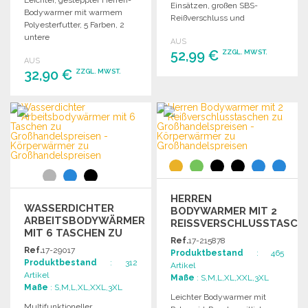
Leichter, gesteppter Herren-
Einsätzen, großen SBS-
Bodywarmer mit warmem
Reißverschluss und
Polyesterfutter, 5 Farben, 2
versteckten Taschen für
untere
AUS
optimalen Tragekomfort.
Reißverschlusstaschen und
52,99 €
ZZGL. MWST.
AUS
versteckte Innentaschen.
32,90 €
ZZGL. MWST.
BESTELLEN
BESTELLEN
Angebot anfordern
Angebot anfordern
HERREN
WASSERDICHTER
BODYWARMER MIT 2
ARBEITSBODYWÄRMER
REISSVERSCHLUSSTASCHE
MIT 6 TASCHEN ZU
Ref.
17-215878
GROSSHANDELSPREISEN
Ref.
17-29017
Produktbestand
: 465
Produktbestand
: 312
Artikel
Artikel
Maße
: S,M,L,XL,XXL,3XL
Maße
: S,M,L,XL,XXL,3XL
Leichter Bodywarmer mit
Multifunktioneller