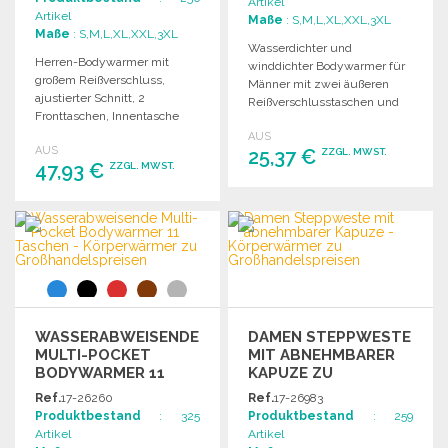
Artikel
Artikel
Maße
: S,M,L,XL,XXL,3XL
Maße
: S,M,L,XL,XXL,3XL
Wasserdichter und
Herren-Bodywarmer mit
winddichter Bodywarmer für
großem Reißverschluss,
Männer mit zwei äußeren
ajustierter Schnitt, 2
Reißverschlusstaschen und
Fronttaschen, Innentasche
einer inneren Tasche, ohne
und elastischen
AUS
Kapuze.
AUS
Armausschnitten.
25,37 €
ZZGL. MWST.
47,93 €
ZZGL. MWST.
Atmungsaktiv und
wasserabweisend.
BESTELLEN
BESTELLEN
Angebot anfordern
Angebot anfordern
WASSERABWEISENDE
DAMEN STEPPWESTE
MULTI-POCKET
MIT ABNEHMBARER
BODYWARMER 11
KAPUZE ZU
TASCHEN
GROSSHANDELSPREISEN
Ref.
17-26260
Ref.
17-26983
Produktbestand
: 325
Produktbestand
: 259
Artikel
Artikel