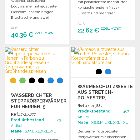
Weicher, elastischer
mit polarisiertem Innenfutter,
Bodywarmer mit ajustierter
kontrastierendem Navy-
Passform, hohem Kragen,
Einsatz und mehreren
Brusttasche und zwei
Taschen, ideal für Sichtbarkeit
vorderen
AUS
und Personalisierung.
AUS
Reißverschlusstaschen.
22,62 €
ZZGL. MWST.
40,36 €
ZZGL. MWST.
BESTELLEN
BESTELLEN
Angebot anfordern
Angebot anfordern
WÄRMESCHUTZWESTE
AUS STRETCH-
WASSERDICHTER
POLYESTER,
STEPPKÖRPERWÄRMER
SCHWARZ ZU
Ref.
17-215887
FÜR HERREN, 5
GROSSHANDELSPREISEN
Produktbestand
: 467
FARBEN
Ref.
17-215877
Artikel
Produktbestand
: 254
Maße
: XS,S,M,L,XL,XXL,3XL
Artikel
Maße
: S,M,L,XL,XXL,3XL
Bequeme, figurbetonte
Bodywarmer mit elastischen