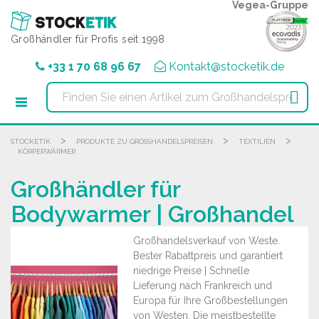
Cookie-Einstellungen
Vegea-Gruppe
Großhändler für Profis seit 1998
+33 1 70 68 96 67
Kontakt@stocketik.de

>
>
>
STOCKETIK
PRODUKTE ZU GROSSHANDELSPREISEN
TEXTILIEN
KÖRPERWÄRMER
Großhändler für
Bodywarmer | Großhandel
Großhandelsverkauf von Weste.
Bester Rabattpreis und garantiert
niedrige Preise | Schnelle
Lieferung nach Frankreich und
Europa für Ihre Großbestellungen
von Westen. Die meistbestellte