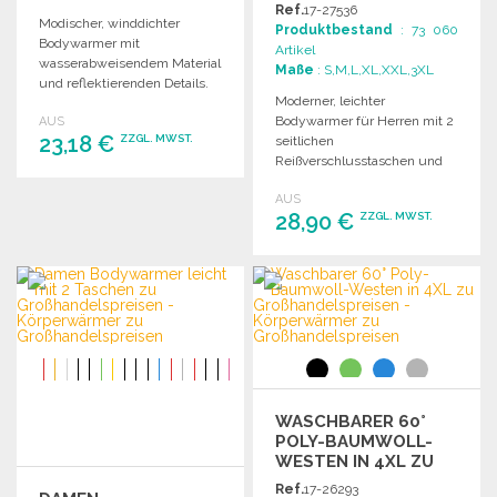
U G
Ref.
17-27536
ROSSHANDELSPREISEN
Modischer, winddichter
Produktbestand
: 73 060
Bodywarmer mit
Artikel
wasserabweisendem Material
Maße
: S,M,L,XL,XXL,3XL
und reflektierenden Details.
Moderner, leichter
Ausgestattet mit zwei
Bodywarmer für Herren mit 2
AUS
seitlichen
23,18 €
ZZGL. MWST.
seitlichen
Reißverschlusstaschen.
Reißverschlusstaschen und
Kontrastreißverschlüssen.
BESTELLEN
AUS
Schützt das Kinn effektiv.
28,90 €
ZZGL. MWST.
Angebot anfordern
BESTELLEN
Angebot anfordern
WASCHBARER 60°
POLY-BAUMWOLL-
WESTEN IN 4XL ZU
GROSSHANDELSPREISEN
Ref.
17-26293