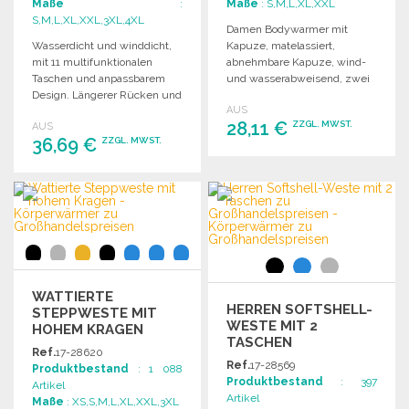
Maße
:
Maße
: S,M,L,XL,XXL
S,M,L,XL,XXL,3XL,4XL
Damen Bodywarmer mit
Wasserdicht und winddicht,
Kapuze, matelassiert,
mit 11 multifunktionalen
abnehmbare Kapuze, wind-
Taschen und anpassbarem
und wasserabweisend, zwei
Design. Längerer Rücken und
Innentaschen, enganliegende
AUS
elastische Armöffnungen
Passform.
28,11 €
ZZGL. MWST.
AUS
bieten zusätzlichen Schutz.
36,69 €
ZZGL. MWST.
BESTELLEN
BESTELLEN
Angebot anfordern
Angebot anfordern
WATTIERTE
HERREN SOFTSHELL-
STEPPWESTE MIT
WESTE MIT 2
HOHEM KRAGEN
TASCHEN
Ref.
17-28620
Ref.
17-28569
Produktbestand
: 1 088
Produktbestand
: 397
Artikel
Artikel
Maße
: XS,S,M,L,XL,XXL,3XL