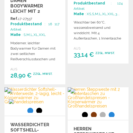
DAMEN
Produktbestand
: 124
BODYWARMER
Artikel
LEICHT MIT 2
Maße
: XS,S,M,L,XL,XXL,3...
TASCHEN
Ref.
17-27537
Waschbar bei 60°C,
Produktbestand
: 16 117
wasserabweisend und
Artikel
winddicht. Mit 4
Maße
: S,M,L,XL,XXL
Außentaschen, 1 Innentasche
Moderner, leichter
und elastischen Einsätzen für
Bodywarmer für Damen mit
AUS
besseren Komfort.
33,14 €
ZZGL. MWST.
zwei seitlichen
Reißverschlusstaschen und
einem Schutz für das Kinn.
BESTELLEN
AUS
Kontrastierende
28,90 €
ZZGL. MWST.
Reißverschlüsse.
Angebot anfordern
BESTELLEN
Angebot anfordern
WASSERDICHTER
HERREN
SOFTSHELL-