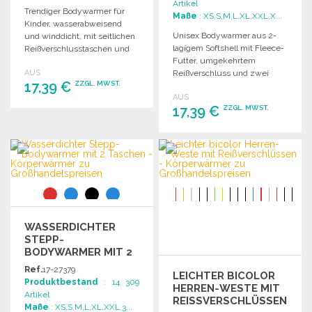
Artikel
Trendiger Bodywarmer für
Maße
: XS,S,M,L,XL,XXL,X...
Kinder, wasserabweisend
Unisex Bodywarmer aus 2-
und winddicht, mit seitlichen
lagigem Softshell mit Fleece-
Reißverschlusstaschen und
Futter, umgekehrtem
verstaubar in der inneren
AUS
Reißverschluss und zwei
rechten Tasche.
17,39 €
ZZGL. MWST.
seitlichen
AUS
Reißverschlusstaschen.
17,39 €
ZZGL. MWST.
BESTELLEN
Angebot anfordern
BESTELLEN
Angebot anfordern
WASSERDICHTER
STEPP-
BODYWARMER MIT 2
TASCHEN ZU
Ref.
17-27379
LEICHTER BICOLOR
GROSSHANDELSPREISEN
Produktbestand
: 14 309
HERREN-WESTE MIT
Artikel
REISSVERSCHLÜSSEN Z
Maße
: XS,S,M,L,XL,XXL,3...