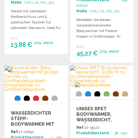
Produktbestand
: 249
Maße
: S,M,L,XL,XXL,3XL
Artikel
Weste mit zentralem
Maße
: S,M,L,XL,XXL,3XL
Reißverschluss und 9
Bestellen Sie diesen
praktischen Taschen für
wasserabweisenden
optimalen Stauraum, ideal für
Bodywarmer mit Fleece-
die Arbeit.
Kragen in Großmengen. Er
AUS
verfügt über 12
13,88 €
ZZGL. MWST.
AUS
Außentaschen, 2
45,27 €
ZZGL. MWST.
Innentaschen, einen
BESTELLEN
verlängerten Rücken und
Zugang zur Personalisierung.
BESTELLEN
Angebot anfordern
Angebot anfordern
UNISEX RPET
WASSERDICHTER
BODYWARMER,
STEPP-
WASSERDICHT,
BODYWARMER MIT
GRÖSSE M
Ref.
10-35122
GROSSEN TASCHEN Z
Ref.
17-26642
Produktbestand
: 38 050
U G
Produktbestand
: 4 355