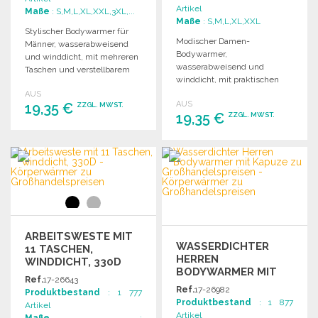
GROSSHANDELSPREISEN
Artikel
Maße
: S,M,L,XL,XXL,3XL,...
Maße
: S,M,L,XL,XXL
Stylischer Bodywarmer für
Modischer Damen-
Männer, wasserabweisend
Bodywarmer,
und winddicht, mit mehreren
wasserabweisend und
Taschen und verstellbarem
winddicht, mit praktischen
Kordelzug an der Taille.
Taschen und verstellbarem
AUS
AUS
19,35 €
Taillenzug für optimalen
ZZGL. MWST.
19,35 €
ZZGL. MWST.
Tragekomfort.
BESTELLEN
BESTELLEN
Angebot anfordern
Angebot anfordern
ARBEITSWESTE MIT
WASSERDICHTER
11 TASCHEN,
HERREN
WINDDICHT, 330D
BODYWARMER MIT
Ref.
17-26643
KAPUZE
Ref.
17-26982
Produktbestand
: 1 777
Produktbestand
: 1 877
Artikel
Artikel