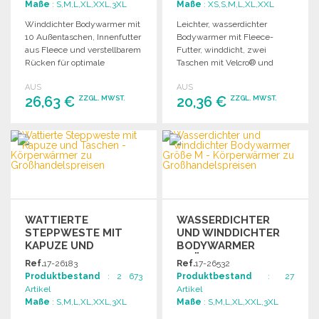
Maße
: S,M,L,XL,XXL,3XL
Maße
: XS,S,M,L,XL,XXL
Winddichter Bodywarmer mit
Leichter, wasserdichter
10 Außentaschen, Innenfutter
Bodywarmer mit Fleece-
aus Fleece und verstellbarem
Futter, winddicht, zwei
Rücken für optimale
Taschen mit Velcro® und
Anpassung. Ideal für die
Brusttasche für individuelle
AUS
AUS
Arbeit.
Anpassungen.
26,63 €
20,36 €
ZZGL. MWST.
ZZGL. MWST.
BESTELLEN
BESTELLEN
Angebot anfordern
Angebot anfordern
WATTIERTE
WASSERDICHTER
STEPPWESTE MIT
UND WINDDICHTER
KAPUZE UND
BODYWARMER
TASCHEN
GRÖSSE M
Ref.
17-26183
Ref.
17-26532
Produktbestand
: 2 673
Produktbestand
: 27
Artikel
Artikel
Maße
: S,M,L,XL,XXL,3XL
Maße
: S,M,L,XL,XXL,3XL