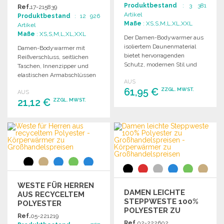
ZU G
Produktbestand
: 3 381
Ref.
17-215839
ROSSHANDELSPREISEN
Artikel
Produktbestand
: 12 926
Maße
: XS,S,M,L,XL,XXL
Artikel
Maße
: XS,S,M,L,XL,XXL
Der Damen-Bodywarmer aus
isoliertem Daunenmaterial
Damen-Bodywarmer mit
bietet hervorragenden
Reißverschluss, seitlichen
Schutz, modernen Stil und
Taschen, Innenzipper und
praktische Taschen für
elastischen Armabschlüssen
AUS
Komfort und Funktionalität.
für optimalen Komfort und
61,95 €
ZZGL. MWST.
AUS
Schutz.
21,12 €
ZZGL. MWST.
BESTELLEN
BESTELLEN
Angebot anfordern
Angebot anfordern
WESTE FÜR HERREN
DAMEN LEICHTE
AUS RECYCELTEM
STEPPWESTE 100%
POLYESTER
POLYESTER ZU
Ref.
05-221219
GROSSHANDELSPREISEN
Ref.
02-222602