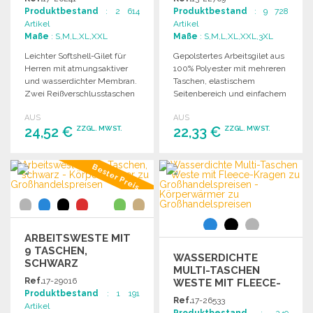
Produktbestand
: 2 614
Produktbestand
: 9 728
Artikel
Artikel
Maße
: S,M,L,XL,XXL
Maße
: S,M,L,XL,XXL,3XL
Leichter Softshell-Gilet für
Gepolstertes Arbeitsgilet aus
Herren mit atmungsaktiver
100% Polyester mit mehreren
und wasserdichter Membran.
Taschen, elastischem
Zwei Reißverschlusstaschen
Seitenbereich und einfachem
und elastischer Saum mit
Zugang zur Personalisierung.
AUS
AUS
Stoppern.
Erhältlich in verschiedenen
24,52 €
22,33 €
ZZGL. MWST.
ZZGL. MWST.
Größen.
BESTELLEN
BESTELLEN
Bester Preis
Angebot anfordern
Angebot anfordern
ARBEITSWESTE MIT
9 TASCHEN,
WASSERDICHTE
SCHWARZ
MULTI-TASCHEN
Ref.
17-29016
WESTE MIT FLEECE-
Produktbestand
: 1 191
KRAGEN ZU
Ref.
17-26533
Artikel
GROSSHANDELSPREISEN