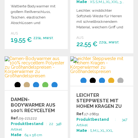
Maße
: XS,S,M,L,XL,XXL,3...
Wattierte Bodywarmer mit
Leichter, winddichter
großem Reißverschluss,
Softshell-Weste für Herren
Taschen, elastischen
mit schnelltrocknendem
Abschlüssen und
Material, weichem Griff und
kontrastierenden Details. Sehr
mehreren praktischen
AUS
warm und bequem.
AUS
19,55 €
Taschen.
ZZGL. MWST.
22,55 €
ZZGL. MWST.
BESTELLEN
BESTELLEN
Angebot anfordern
Angebot anfordern
LEICHTER
DAMEN-
STEPPWESTE MIT
BODYWARMER AUS
HOHEM KRAGEN ZU
100% RECYCELTEM
GROSSHANDELSPREISEN
Ref.
17-26851
POLYESTER ZU
Ref.
05-221222
Produktbestand
: 347
GROSSHANDELSPREISEN
Produktbestand
: 22 348
Artikel
Artikel
Maße
: S,M,L,XL,XXL
Maße
: 64 x 56 cm