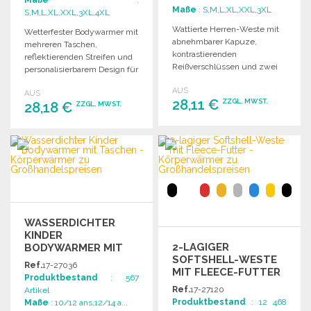
Maße
:
Maße
: S,M,L,XL,XXL,3XL
S,M,L,XL,XXL,3XL,4XL
Wattierte Herren-Weste mit
Wetterfester Bodywarmer mit
abnehmbarer Kapuze,
mehreren Taschen,
kontrastierenden
reflektierenden Streifen und
Reißverschlüssen und zwei
personalisierbarem Design für
Innentaschen. Ideale
optimale Funktionalität am
AUS
Kombination aus Stil und
AUS
Arbeitsplatz.
28,11 €
ZZGL. MWST.
28,18 €
Funktionalität.
ZZGL. MWST.
BESTELLEN
BESTELLEN
Angebot anfordern
Angebot anfordern
WASSERDICHTER
KINDER
2-LAGIGER
BODYWARMER MIT
SOFTSHELL-WESTE
TASCHEN
Ref.
17-27036
MIT FLEECE-FUTTER
Produktbestand
: 567
Ref.
17-27120
Artikel
Produktbestand
: 12 468
Maße
: 10/12 ans,12/14 a...