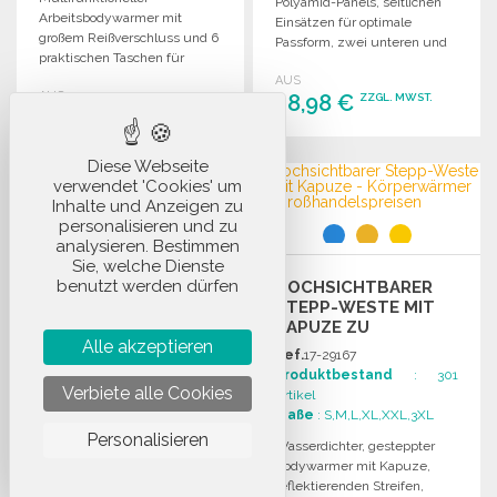
Polyamid-Panels, seitlichen
Arbeitsbodywarmer mit
Einsätzen für optimale
großem Reißverschluss und 6
Passform, zwei unteren und
praktischen Taschen für
einer Brusttasche mit
optimalen Stauraum und
AUS
Reißverschluss.
AUS
Schutz.
28,98 €
ZZGL. MWST.
15,96 €
ZZGL. MWST.
BESTELLEN
Diese Webseite
BESTELLEN
verwendet 'Cookies' um
Angebot anfordern
Angebot anfordern
Inhalte und Anzeigen zu
personalisieren und zu
analysieren. Bestimmen
Sie, welche Dienste
benutzt werden dürfen
HOCHSICHTBARER
STEPP-WESTE MIT
DAMEN
KAPUZE ZU
BODYWARMER MIT 2
Alle akzeptieren
GROSSHANDELSPREISEN
Ref.
17-29167
TASCHEN, SCHWARZ
Produktbestand
: 301
Ref.
17-44070
Verbiete alle Cookies
Artikel
Produktbestand
: 397
Maße
: S,M,L,XL,XXL,3XL
Artikel
Personalisieren
Maße
: XS,S,M,L,XL,XXL,3XL
Wasserdichter, gesteppter
Bodywarmer mit Kapuze,
Damen-Bodywarmer aus
reflektierenden Streifen,