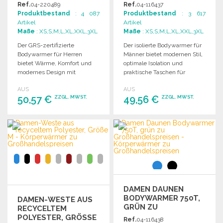
GROSSHANDELSPREISEN
G/M² ZU
Ref.
04-220489
Ref.
04-116437
GROSSHANDELSPREISEN
Produktbestand
: 4 087
Produktbestand
: 3 617
Artikel
Artikel
Maße
: XS,S,M,L,XL,XXL,3XL
Maße
: XS,S,M,L,XL,XXL,3XL
Der GRS-zertifizierte
Der isolierte Bodywarmer für
Bodywarmer für Herren
Männer bietet modernen Stil,
bietet Wärme, Komfort und
optimale Isolation und
modernes Design mit
praktische Taschen für
praktischen Taschen und
Komfort und Funktionalität im
AUS
AUS
verstellbaren Funktionen.
Freien.
50,57 €
49,56 €
ZZGL. MWST.
ZZGL. MWST.
BESTELLEN
BESTELLEN
Angebot anfordern
Angebot anfordern
DAMEN DAUNEN
BODYWARMER 750T,
DAMEN-WESTE AUS
GRÜN ZU
RECYCELTEM
GROSSHANDELSPREISEN
POLYESTER, GRÖSSE M
Ref.
04-116438