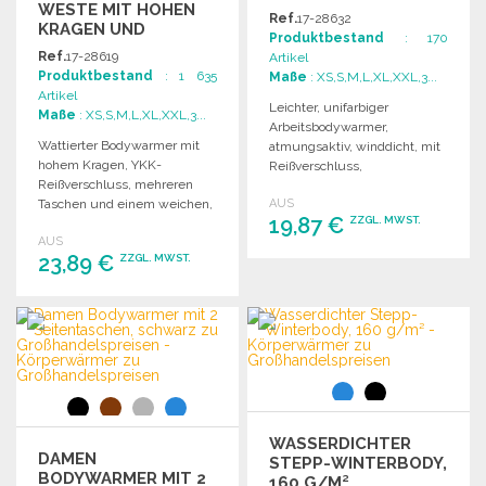
WESTE MIT HOHEN
Ref.
17-28632
KRAGEN UND
Produktbestand
: 170
TASCHEN
Ref.
17-28619
Artikel
Produktbestand
: 1 635
Maße
: XS,S,M,L,XL,XXL,3...
Artikel
Leichter, unifarbiger
Maße
: XS,S,M,L,XL,XXL,3...
Arbeitsbodywarmer,
Wattierter Bodywarmer mit
atmungsaktiv, winddicht, mit
hohem Kragen, YKK-
Reißverschluss,
Reißverschluss, mehreren
reflektierenden Taschen und
Taschen und einem weichen,
AUS
elastischem Bund. Unisex
19,87 €
ZZGL. MWST.
leichten, warmen Material.
und großzügiger Schnitt.
AUS
23,89 €
ZZGL. MWST.
BESTELLEN
Angebot anfordern
BESTELLEN
Angebot anfordern
WASSERDICHTER
DAMEN
STEPP-WINTERBODY,
BODYWARMER MIT 2
160 G/M²