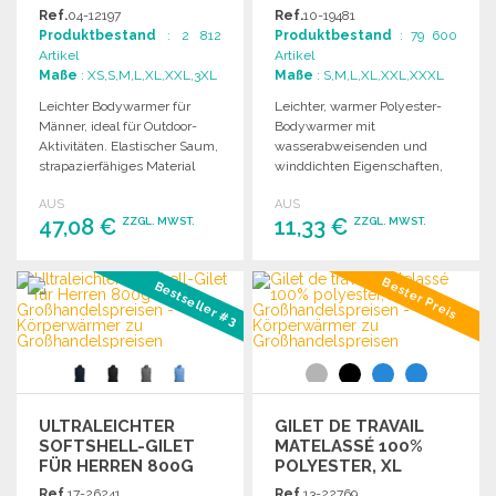
BODYWARMER
Ref.
04-12197
Ref.
10-19481
Produktbestand
: 2 812
Produktbestand
: 79 600
Artikel
Artikel
Maße
: XS,S,M,L,XL,XXL,3XL
Maße
: S,M,L,XL,XXL,XXXL
Leichter Bodywarmer für
Leichter, warmer Polyester-
Männer, ideal für Outdoor-
Bodywarmer mit
Aktivitäten. Elastischer Saum,
wasserabweisenden und
strapazierfähiges Material
winddichten Eigenschaften,
und hervorragende
ideal für verschiedene Größen
AUS
AUS
Wärmeisolierung.
und mit praktischem
47,08 €
11,33 €
ZZGL. MWST.
ZZGL. MWST.
Transportetui.
BESTELLEN
BESTELLEN
Bester Preis
Bestseller #3
Angebot anfordern
Angebot anfordern
ULTRALEICHTER
GILET DE TRAVAIL
SOFTSHELL-GILET
MATELASSÉ 100%
FÜR HERREN 800G
POLYESTER, XL
Ref.
17-26241
Ref.
13-22769