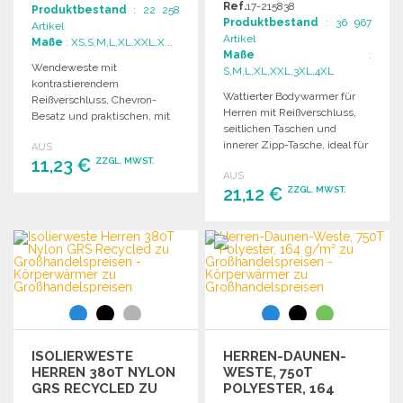
POLYESTER
ROSSHANDELSPREISEN
Ref.
17-215838
Produktbestand
: 22 258
Produktbestand
: 36 967
Artikel
Artikel
Maße
: XS,S,M,L,XL,XXL,X...
Maße
:
Wendeweste mit
S,M,L,XL,XXL,3XL,4XL
kontrastierendem
Wattierter Bodywarmer für
Reißverschluss, Chevron-
Herren mit Reißverschluss,
Besatz und praktischen, mit
seitlichen Taschen und
Reißverschluss versehenen
innerer Zipp-Tasche, ideal für
AUS
Taschen. Ideal für jeden
11,23 €
den Alltag.
ZZGL. MWST.
Anlass.
AUS
21,12 €
ZZGL. MWST.
BESTELLEN
Angebot anfordern
BESTELLEN
Angebot anfordern
ISOLIERWESTE
HERREN-DAUNEN-
HERREN 380T NYLON
WESTE, 750T
GRS RECYCLED ZU
POLYESTER, 164