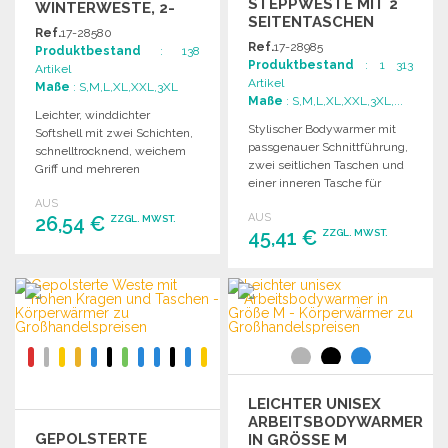
STEPPWESTE MIT 2
WINTERWESTE, 2-
SEITENTASCHEN
LAGIG, LEICHT ZU
Ref.
17-28580
GROSSHANDELSPREISEN
Ref.
17-28985
Produktbestand
: 138
Produktbestand
: 1 313
Artikel
Artikel
Maße
: S,M,L,XL,XXL,3XL
Maße
: S,M,L,XL,XXL,3XL,...
Leichter, winddichter
Stylischer Bodywarmer mit
Softshell mit zwei Schichten,
passgenauer Schnittführung,
schnelltrocknend, weichem
zwei seitlichen Taschen und
Griff und mehreren
einer inneren Tasche für
praktischen Taschen. Ideal für
individuelle Anpassungen.
AUS
vielfältige Aktivitäten.
AUS
26,54 €
ZZGL. MWST.
45,41 €
ZZGL. MWST.
BESTELLEN
BESTELLEN
Angebot anfordern
Angebot anfordern
LEICHTER UNISEX
ARBEITSBODYWARMER
GEPOLSTERTE
IN GRÖSSE M