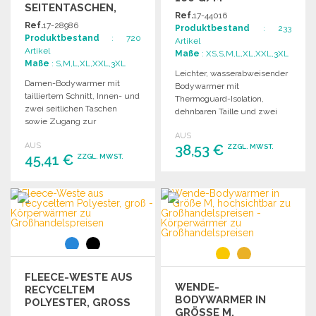
SEITENTASCHEN,
Ref.
17-44016
SCHWARZ
Ref.
17-28986
Produktbestand
: 233
Produktbestand
: 720
Artikel
Artikel
Maße
: XS,S,M,L,XL,XXL,3XL
Maße
: S,M,L,XL,XXL,3XL
Leichter, wasserabweisender
Damen-Bodywarmer mit
Bodywarmer mit
tailliertem Schnitt, Innen- und
Thermoguard-Isolation,
zwei seitlichen Taschen
dehnbaren Taille und zwei
sowie Zugang zur
vorderen
Personalisierung.
AUS
Reißverschlusstaschen.
AUS
38,53 €
ZZGL. MWST.
45,41 €
ZZGL. MWST.
BESTELLEN
BESTELLEN
Angebot anfordern
Angebot anfordern
FLEECE-WESTE AUS
WENDE-
RECYCELTEM
BODYWARMER IN
POLYESTER, GROSS
GRÖSSE M, H