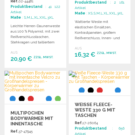
Ref.
02-44481
Produktbestand
: 2 161
Produktbestand
: 41 122
Artikel
Artikel
Maße
: XS,S,M,L,XL,XXL,3XL
Maße
: S,M,L,XL,XXL,3XL
Wattierte Weste mit
Leichte Herren-Daunenweste
elastischen Einsätzen,
aus 100 % Polyamid, mit zwei
Kontrastpanelen, großem
Reißverschlusstaschen,
Reißverschluss, Innen- und
Stehkragen und tailliertem
Fronttaschen, sowie wind-
Schnitt.
AUS
und wasserabweisend.
AUS
16,32 €
ZZGL. MWST.
20,90 €
ZZGL. MWST.
BESTELLEN
BESTELLEN
Angebot anfordern
Angebot anfordern
WEISSE FLEECE-W
ESTE 330 G MIT T
MULTIPOCHEN
ASCHEN
BODYWARMER MIT
Ref.
17-26064
INNENTASCHE
Produktbestand
: 656
VELCRO
Ref.
37-47945
Artikel