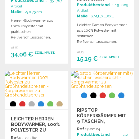
Produktbestand
: 35 767
Produktbestand
: 15 009
Artikel
Artikel
Maße
: 79 x 75 cm
Maße
: S,M,L,XL,XXL
Herren-Bodywarmer aus
Leichter Damen Bodywarmer
100% Polyester mit
aus 100% Polyester mit
praktischen
seitlichen
Reißverschlusstaschen,
Reißverschlusstaschen,
elastischen Armöffnungen
Stehkragen und elastischen
AUS
und raffinierter Verarbeitung.
AUS
34,06 €
Abschlüssen. Inklusive
ZZGL. MWST.
Ideal für kühle Tage.
15,19 €
ZZGL. MWST.
Tragetasche.
BESTELLEN
BESTELLEN
Angebot anfordern
Angebot anfordern
RIPSTOP
KÖRPERWÄRMER MIT
LEICHTER HERREN
9 TASCHEN,
BODYWARMER, 100%
WASSERDICHT
Ref.
17-26124
POLYESTER ZU
Produktbestand
: 712
GROSSHANDELSPREISEN
Ref.
02-222601