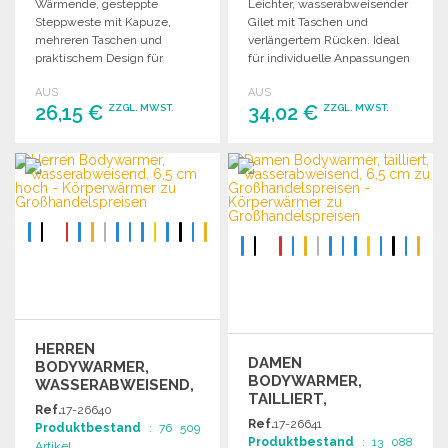
Wärmende, gesteppte
Leichter, wasserabweisender
Steppweste mit Kapuze,
Gilet mit Taschen und
mehreren Taschen und
verlängertem Rücken. Ideal
praktischem Design für
für individuelle Anpassungen
optimalen Komfort und
und vielseitige Nutzung.
AUS
AUS
Funktionalität.
26,15 €
34,02 €
ZZGL. MWST.
ZZGL. MWST.
BESTELLEN
BESTELLEN
Angebot anfordern
Angebot anfordern
HERREN
DAMEN
BODYWARMER,
BODYWARMER,
WASSERABWEISEND,
TAILLIERT,
6,5 CM HOCH
Ref.
17-26640
WASSERABWEISEND,
Ref.
17-26641
Produktbestand
: 76 509
6,5 CM ZU
Produktbestand
: 13 088
Artikel