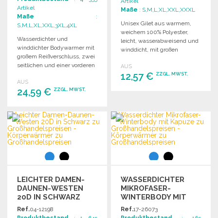
Artikel
ROSSHANDELSPREISEN
Artikel
Maße
: S,M,L,XL,XXL,XXXL
Maße
:
Unisex Gilet aus warmem,
S,M,L,XL,XXL,3XL,4XL
weichem 100% Polyester,
Wasserdichter und
leicht, wasserabweisend und
winddichter Bodywarmer mit
winddicht, mit großen
großem Reißverschluss, zwei
seitlichen
seitlichen und einer vorderen
AUS
Reißverschlusstaschen.
Reißverschlusstasche sowie
12,57 €
ZZGL. MWST.
AUS
einer inneren Tasche.
24,59 €
ZZGL. MWST.
BESTELLEN
Angebot anfordern
BESTELLEN
Angebot anfordern
LEICHTER DAMEN-
WASSERDICHTER
DAUNEN-WESTEN
MIKROFASER-
20D IN SCHWARZ
WINTERBODY MIT
KAPUZE
Ref.
04-12198
Ref.
17-26073