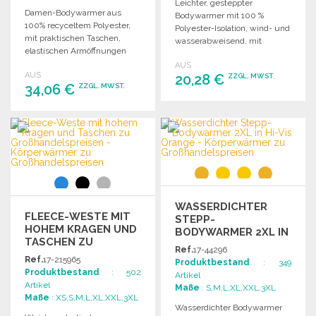
Leichter, gesteppter
Damen-Bodywarmer aus
Bodywarmer mit 100 %
100% recyceltem Polyester,
Polyester-Isolation, wind- und
mit praktischen Taschen,
wasserabweisend, mit
elastischen Armöffnungen
praktischen Taschen und
und raffinierter Optik. OEKO-
AUS
modernem Schnitt.
AUS
TEX® STANDARD 100
20,28 €
ZZGL. MWST.
34,06 €
ZZGL. MWST.
zertifiziert.
BESTELLEN
BESTELLEN
Angebot anfordern
Angebot anfordern
WASSERDICHTER
FLEECE-WESTE MIT
STEPP-
HOHEM KRAGEN UND
BODYWARMER 2XL IN
TASCHEN ZU
HI-VIS ORANGE
Ref.
17-44296
GROSSHANDELSPREISEN
Ref.
17-215965
Produktbestand
: 349
Produktbestand
: 502
Artikel
Artikel
Maße
: S,M,L,XL,XXL,3XL
Maße
: XS,S,M,L,XL,XXL,3XL
Wasserdichter Bodywarmer