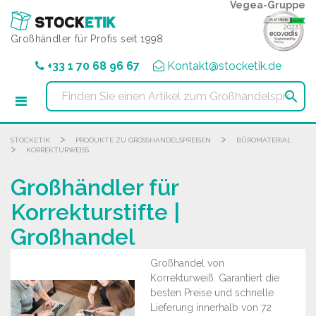
Cookie-Einstellungen
Vegea-Gruppe
Großhändler für Profis seit 1998
+33 1 70 68 96 67
Kontakt@stocketik.de

>
>
STOCKETIK
PRODUKTE ZU GROSSHANDELSPREISEN
BÜROMATERIAL
>
KORREKTURWEISS
Großhändler für
Korrekturstifte |
Großhandel
Großhandel von
Korrekturweiß. Garantiert die
besten Preise und schnelle
Lieferung innerhalb von 72