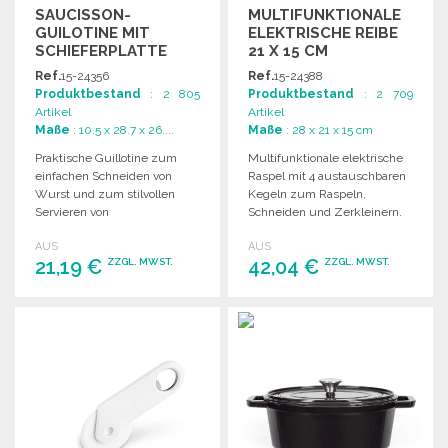
SAUCISSON-
MULTIFUNKTIONALE
GUILOTINE MIT
ELEKTRISCHE REIBE
SCHIEFERPLATTE
21 X 15 CM
28,7X26,5CM ZU
Ref.
15-24356
Ref.
15-24388
GROSSHANDELSPREISEN
Produktbestand
: 2 805
Produktbestand
: 2 709
Artikel
Artikel
Maße
: 10.5 x 28.7 x 26....
Maße
: 28 x 21 x 15 cm
Praktische Guillotine zum
Multifunktionale elektrische
einfachen Schneiden von
Raspel mit 4 austauschbaren
Wurst und zum stilvollen
Kegeln zum Raspeln,
Servieren von
Schneiden und Zerkleinern.
Appetithäppchen auf einem
Edelstahlgehäuse,
AUS
AUS
Schieferbrett.
spülmaschinengeeignet.
21,19 €
42,04 €
ZZGL. MWST.
ZZGL. MWST.
BESTELLEN
BESTELLEN
Angebot anfordern
Angebot anfordern