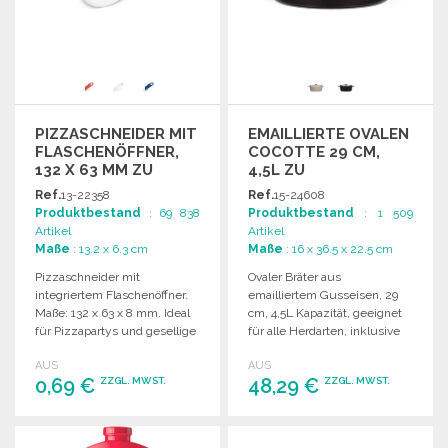
PIZZASCHNEIDER MIT
EMAILLIERTE OVALEN
FLASCHENÖFFNER,
COCOTTE 29 CM,
132 X 63 MM ZU
4,5L ZU
GROSSHANDELSPREISEN
GROSSHANDELSPREISEN
Ref.
13-22358
Ref.
15-24608
Produktbestand
: 69 838
Produktbestand
: 1 509
Artikel
Artikel
Maße
: 13.2 x 6.3 cm
Maße
: 16 x 36.5 x 22.5 cm
Pizzaschneider mit
Ovaler Bräter aus
integriertem Flaschenöffner.
emailliertem Gusseisen, 29
Maße: 132 x 63 x 8 mm. Ideal
cm, 4,5L Kapazität, geeignet
für Pizzapartys und gesellige
für alle Herdarten, inklusive
Anlässe.
Induktion.
AUS
AUS
0,69 €
48,29 €
ZZGL. MWST.
ZZGL. MWST.
BESTELLEN
BESTELLEN