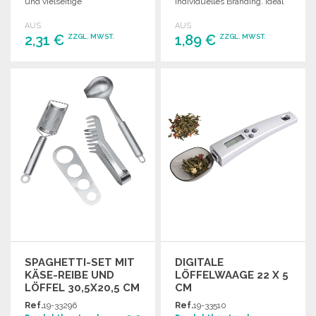
und vielseitige
individuelles Branding. Ideal
Anwendungen in der
zum Mischen von Getränken.
AUS
AUS
Gastronomie.
2,31 €
1,89 €
ZZGL. MWST.
ZZGL. MWST.
BESTELLEN
BESTELLEN
Angebot anfordern
Angebot anfordern
SPAGHETTI-SET MIT
DIGITALE
KÄSE-REIBE UND
LÖFFELWAAGE 22 X 5
LÖFFEL 30,5X20,5 CM
CM
ZU
Ref.
19-33296
Ref.
19-33510
GROSSHANDELSPREISEN