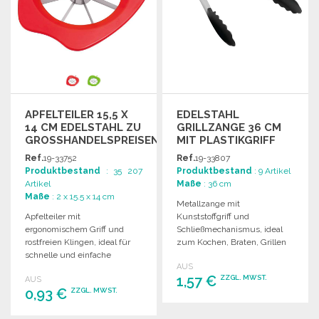
APFELTEILER 15,5 X
EDELSTAHL
14 CM EDELSTAHL ZU
GRILLZANGE 36 CM
GROSSHANDELSPREISEN
MIT PLASTIKGRIFF
Ref.
19-33752
Ref.
19-33807
Produktbestand
: 35 207
Produktbestand
: 9 Artikel
Artikel
Maße
: 36 cm
Maße
: 2 x 15.5 x 14 cm
Metallzange mit
Apfelteiler mit
Kunststoffgriff und
ergonomischem Griff und
Schließmechanismus, ideal
rostfreien Klingen, ideal für
zum Kochen, Braten, Grillen
schnelle und einfache
und Servieren. Maße: 1,8/4,3 x
AUS
Apfelportionierung. Maße: 15,5
36 cm.
1,57 €
ZZGL. MWST.
AUS
x 14 x 2 cm.
0,93 €
ZZGL. MWST.
BESTELLEN