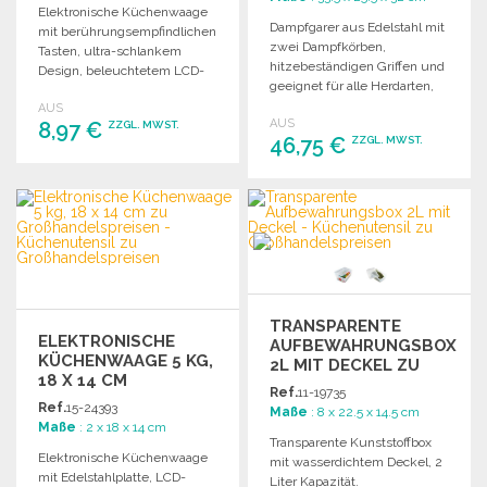
Elektronische Küchenwaage
Dampfgarer aus Edelstahl mit
mit berührungsempfindlichen
zwei Dampfkörben,
Tasten, ultra-schlankem
hitzebeständigen Griffen und
Design, beleuchtetem LCD-
geeignet für alle Herdarten,
Bildschirm, Tara-Funktion
einschließlich Induktion.
AUS
und 5 kg Kapazität.
AUS
8,97 €
ZZGL. MWST.
46,75 €
ZZGL. MWST.
BESTELLEN
BESTELLEN
Angebot anfordern
Angebot anfordern
TRANSPARENTE
ELEKTRONISCHE
AUFBEWAHRUNGSBOX
KÜCHENWAAGE 5 KG,
2L MIT DECKEL ZU
18 X 14 CM
GROSSHANDELSPREISEN
Ref.
11-19735
Ref.
15-24393
Maße
: 8 x 22.5 x 14.5 cm
Maße
: 2 x 18 x 14 cm
Transparente Kunststoffbox
Elektronische Küchenwaage
mit wasserdichtem Deckel, 2
mit Edelstahlplatte, LCD-
Liter Kapazität.