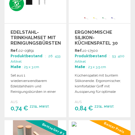
EDELSTAHL-
ERGONOMISCHE
TRINKHALMSET MIT
SILIKON-
REINIGUNGSBÜRSTEN
KÜCHENSPATEL 30
CM
Ref.
02-09891
Ref.
10-17500
Produktbestand
: 26 433
Produktbestand
: 53 400
Artikel
Artikel
Maße
: 25 x 3 cm
Maße
: 23 x 3.5 cm
Set aus 1
Küchenspatel mit buntem
wiederverwendbarem
Silikonende. Ergonomischer,
Edelstahlhalm und
komfortabler Griff mit
Reinigungsbürsten in einer
Aussparung für optimale
Mikrofasertasche. Ideal für
Handhabung. Ideal für
AUS
AUS
den täglichen Gebrauch.
verschiedene
0,74 €
0,84 €
ZZGL. MWST.
ZZGL. MWST.
Kochanwendungen.
BESTELLEN
BESTELLEN
Bester Preis
Bestseller #3
Angebot anfordern
Angebot anfordern