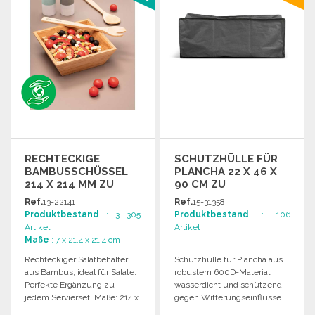
RECHTECKIGE
SCHUTZHÜLLE FÜR
BAMBUSSCHÜSSEL
PLANCHA 22 X 46 X
214 X 214 MM ZU
90 CM ZU
GROSSHANDELSPREISEN
GROSSHANDELSPREISEN
Ref.
13-22141
Ref.
15-31358
Produktbestand
: 3 305
Produktbestand
: 106
Artikel
Artikel
Maße
: 7 x 21.4 x 21.4 cm
Rechteckiger Salatbehälter
Schutzhülle für Plancha aus
aus Bambus, ideal für Salate.
robustem 600D-Material,
Perfekte Ergänzung zu
wasserdicht und schützend
jedem Servierset. Maße: 214 x
gegen Witterungseinflüsse.
214 x 70 mm.
Maße: 22 x 46 x 90 cm.