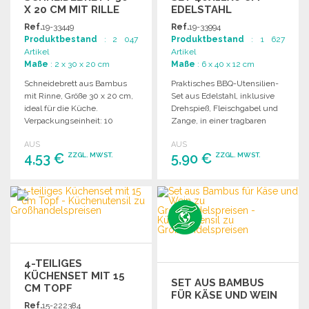
X 20 CM MIT RILLE
EDELSTAHL
Ref.
19-33449
Ref.
19-33994
Produktbestand
: 2 047
Produktbestand
: 1 627
Artikel
Artikel
Maße
: 2 x 30 x 20 cm
Maße
: 6 x 40 x 12 cm
Schneidebrett aus Bambus
Praktisches BBQ-Utensilien-
mit Rinne, Größe 30 x 20 cm,
Set aus Edelstahl, inklusive
ideal für die Küche.
Drehspieß, Fleischgabel und
Verpackungseinheit: 10
Zange, in einer tragbaren
Stück.
Tasche. Ideal für
AUS
AUS
Grillliebhaber.
4,53 €
5,90 €
ZZGL. MWST.
ZZGL. MWST.
BESTELLEN
BESTELLEN
Angebot anfordern
Angebot anfordern
4-TEILIGES
KÜCHENSET MIT 15
SET AUS BAMBUS
CM TOPF
FÜR KÄSE UND WEIN
Ref.
15-222384