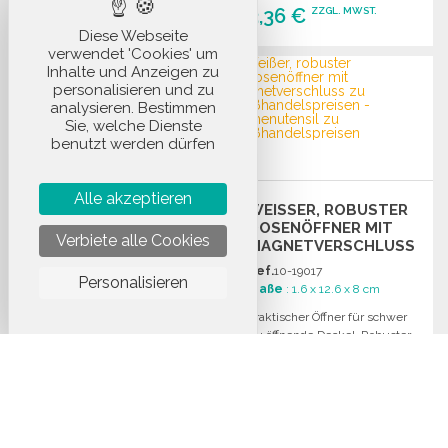
0,36 €
3,36 €
ZZGL. MWST.
Diese Webseite
BESTELLEN
verwendet 'Cookies' um
BESTELLEN
Inhalte und Anzeigen zu
Angebot anfordern
personalisieren und zu
Angebot anfordern
analysieren. Bestimmen
Sie, welche Dienste
benutzt werden dürfen
FLEXIBLE
Alle akzeptieren
KÜCHENSPATEL AUS
WEISSER, ROBUSTER D
SILIKON 30 CM ZU
OSENÖFFNER MIT M
GROSSHANDELSPREISEN
Verbiete alle Cookies
Ref.
11-19795
AGNETVERSCHLUSS
Maße
: 25 x 5 cm
Ref.
10-19017
Personalisieren
Küchenspatel: Unverzichtbar
Maße
: 1.6 x 12.6 x 8 cm
in der Küche, flexibel für das
Praktischer Öffner für schwer
Entfernen von Saucen und
zu öffnende Deckel. Robuster
Teigen aus schwer
weißer Körper mit
erreichbaren Ecken.
magnetischer Befestigung.
AUS
2,17 €
ZZGL. MWST.
AUS
0,10 €
ZZGL. MWST.
BESTELLEN