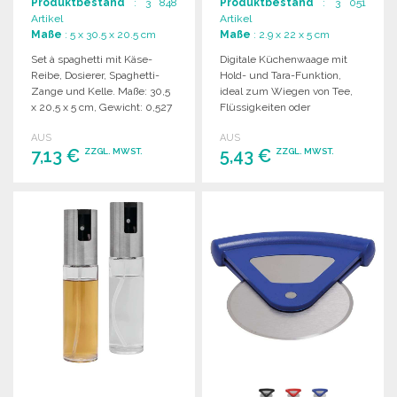
Produktbestand
: 3 848
Produktbestand
: 3 051
Artikel
Artikel
Maße
: 5 x 30.5 x 20.5 cm
Maße
: 2.9 x 22 x 5 cm
Set à spaghetti mit Käse-
Digitale Küchenwaage mit
Reibe, Dosierer, Spaghetti-
Hold- und Tara-Funktion,
Zange und Kelle. Maße: 30,5
ideal zum Wiegen von Tee,
x 20,5 x 5 cm, Gewicht: 0,527
Flüssigkeiten oder
kg.
Gewürzen. Kompakt und
AUS
AUS
leicht.
7,13 €
5,43 €
ZZGL. MWST.
ZZGL. MWST.
BESTELLEN
BESTELLEN
Angebot anfordern
Angebot anfordern