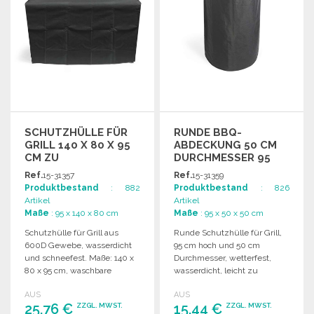
SCHUTZHÜLLE FÜR
RUNDE BBQ-
GRILL 140 X 80 X 95
ABDECKUNG 50 CM
CM ZU
DURCHMESSER 95
GROSSHANDELSPREISEN
CM
Ref.
15-31357
Ref.
15-31359
Produktbestand
: 882
Produktbestand
: 826
Artikel
Artikel
Maße
: 95 x 140 x 80 cm
Maße
: 95 x 50 x 50 cm
Schutzhülle für Grill aus
Runde Schutzhülle für Grill,
600D Gewebe, wasserdicht
95 cm hoch und 50 cm
und schneefest. Maße: 140 x
Durchmesser, wetterfest,
80 x 95 cm, waschbare
wasserdicht, leicht zu
Oberfläche.
reinigen. Maße: 50 x 50 x 95
AUS
AUS
cm.
25,76 €
15,44 €
ZZGL. MWST.
ZZGL. MWST.