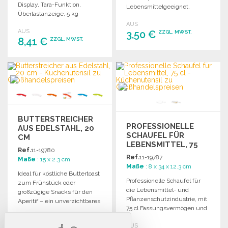
Display, Tara-Funktion,
Lebensmittelgeeignet,
Überlastanzeige, 5 kg
mikrowellen- und
Kapazität, automatische
AUS
spülmaschinenfest.
AUS
Abschaltung.
3,50 €
ZZGL. MWST.
Einfarbiger Druck auf kleiner
8,41 €
ZZGL. MWST.
Seite.
BESTELLEN
BESTELLEN
Angebot anfordern
Angebot anfordern
BUTTERSTREICHER
PROFESSIONELLE
AUS EDELSTAHL, 20
SCHAUFEL FÜR
CM
LEBENSMITTEL, 75
Ref.
11-19780
CL
Ref.
11-19787
Maße
: 15 x 2.3 cm
Maße
: 8 x 34 x 12.3 cm
Ideal für köstliche Buttertoast
Professionelle Schaufel für
zum Frühstück oder
die Lebensmittel- und
großzügige Snacks für den
Pflanzenschutzindustrie, mit
Aperitif – ein unverzichtbares
75 cl Fassungsvermögen und
Küchenutensil!
integrierter Skala.
AUS
AUS
ZZGL. MWST.