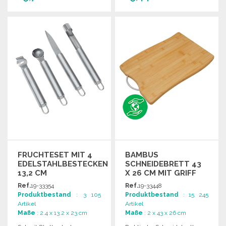
BESTELLEN
BESTELLEN
Angebot anfordern
Angebot anfordern
FRUCHTESET MIT 4
BAMBUS
EDELSTAHLBESTECKEN
SCHNEIDEBRETT 43
13,2 CM
X 26 CM MIT GRIFF
Ref.
19-33354
Ref.
19-33448
Produktbestand
: 3 105
Produktbestand
: 15 245
Artikel
Artikel
Maße
: 2.4 x 13.2 x 23 cm
Maße
: 2 x 43 x 26 cm