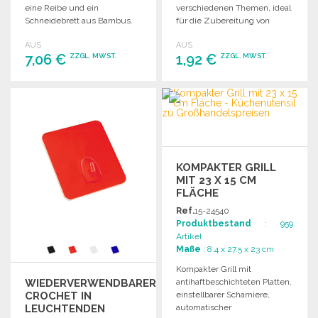
eine Reibe und ein
verschiedenen Themen, ideal
Schneidebrett aus Bambus.
für die Zubereitung von
Ideal für Käseliebhaber!
Keksen, in einer praktischen
AUS
AUS
Aufbewahrungsbox.
7,06 €
1,92 €
ZZGL. MWST.
ZZGL. MWST.
BESTELLEN
BESTELLEN
Angebot anfordern
Angebot anfordern
KOMPAKTER GRILL
MIT 23 X 15 CM
FLÄCHE
Ref.
15-24540
Produktbestand
: 959
Artikel
Maße
: 8.4 x 27.5 x 23 cm
Kompakter Grill mit
WIEDERVERWENDBARER
antihaftbeschichteten Platten,
CROCHET IN
einstellbarer Scharniere,
LEUCHTENDEN
automatischer