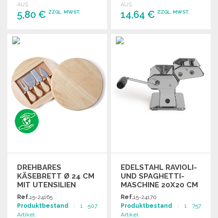
AUS
AUS
5,80 €
14,64 €
ZZGL. MWST.
ZZGL. MWST.
BESTELLEN
BESTELLEN
Angebot anfordern
Angebot anfordern
DREHBARES
EDELSTAHL RAVIOLI-
KÄSEBRETT Ø 24 CM
UND SPAGHETTI-
MIT UTENSILIEN
MASCHINE 20X20 CM
ZU
Ref.
15-24165
Ref.
15-24170
GROSSHANDELSPREISEN
Produktbestand
: 1 507
Produktbestand
: 1 757
Artikel
Artikel