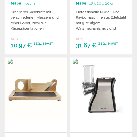
Maße
: 3.5 cm
Maße
: 18 x 20 x 20 cm
Drehbares Käsebrett mit
Professionelle Nudel- und
verschiedenen Messern und
Raviolimaschine aus Edelstahl
einer Gabel, ideal für
mit 9-stufigem
Käsepräsentationen.
Walzmechanismus und
Durchmesser: 24 cm, Höhe:
Zubehör für einfache
AUS
AUS
3,5 cm.
Handhabung und Reinigung.
10,97 €
31,67 €
ZZGL. MWST.
ZZGL. MWST.
BESTELLEN
BESTELLEN
Angebot anfordern
Angebot anfordern