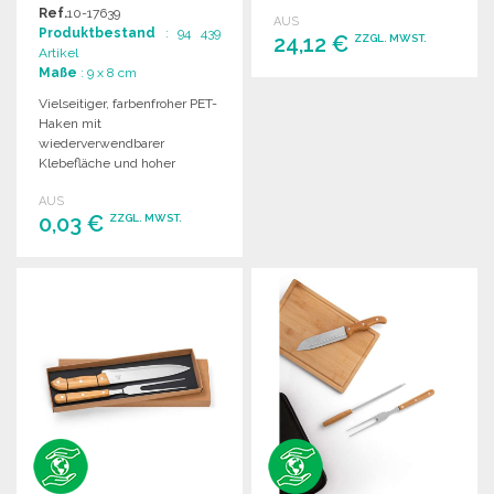
FARBEN
Temperaturregelung und
Ref.
10-17639
AUS
vertikalem Stauraum. Ideal
Produktbestand
: 94 439
24,12 €
ZZGL. MWST.
für verschiedene
Artikel
Lebensmittel.
Maße
: 9 x 8 cm
BESTELLEN
Vielseitiger, farbenfroher PET-
Haken mit
Angebot anfordern
wiederverwendbarer
Klebefläche und hoher
Haftkraft für verschiedene
AUS
Anwendungen.
0,03 €
ZZGL. MWST.
BESTELLEN
Angebot anfordern