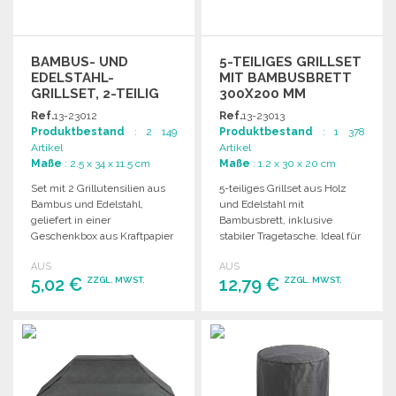
BAMBUS- UND
5-TEILIGES GRILLSET
EDELSTAHL-
MIT BAMBUSBRETT
GRILLSET, 2-TEILIG
300X200 MM
ZU
Ref.
13-23012
Ref.
13-23013
GROSSHANDELSPREISEN
Produktbestand
: 2 149
Produktbestand
: 1 378
Artikel
Artikel
Maße
: 2.5 x 34 x 11.5 cm
Maße
: 1.2 x 30 x 20 cm
Set mit 2 Grillutensilien aus
5-teiliges Grillset aus Holz
Bambus und Edelstahl,
und Edelstahl mit
geliefert in einer
Bambusbrett, inklusive
Geschenkbox aus Kraftpapier
stabiler Tragetasche. Ideal für
(340 x 115 x 25 mm).
Grillliebhaber und Outdoor-
AUS
AUS
Aktivitäten.
5,02 €
12,79 €
ZZGL. MWST.
ZZGL. MWST.
BESTELLEN
BESTELLEN
Angebot anfordern
Angebot anfordern