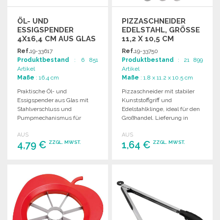
ÖL- UND
PIZZASCHNEIDER
ESSIGSPENDER
EDELSTAHL, GRÖSSE 1
4X16,4 CM AUS GLAS
1,2 X 10,5 CM
Ref.
19-33617
Ref.
19-33750
Produktbestand
: 6 851
Produktbestand
: 21 899
Artikel
Artikel
Maße
: 16.4 cm
Maße
: 1.8 x 11.2 x 10.5 cm
Praktische Öl- und
Pizzaschneider mit stabiler
Essigspender aus Glas mit
Kunststoffgriff und
Stahlverschluss und
Edelstahlklinge, ideal für den
Pumpmechanismus für
Großhandel. Lieferung in
präzises Dosieren. Maße: Ø4 x
Geschenkbox. Maße: 11,2 x
AUS
AUS
16,4 cm.
10,5 x 1,8 cm.
4,79 €
1,64 €
ZZGL. MWST.
ZZGL. MWST.
BESTELLEN
BESTELLEN
Angebot anfordern
Angebot anfordern