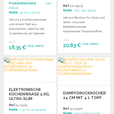
Produktbestand
: 108
Ref.
02-09125
Artikel
Maße
: 20 x 29 x 29 cm
Maße
: 31 x 12 x 12 cm
Set aus Bambus für Käse und
Set mit 4 Küchenutensilien
Wein, inklusive
und einem Topf aus
Edelstahlmesser,
Akazienholz, ideal für die
Käsemesser, Flaschenöffner
Zubereitung von Speisen.
und Tropfenstopper in einer
Handwäsche empfohlen.
AUS
Bambusbox.
AUS
20,83 €
ZZGL. MWST.
18,35 €
ZZGL. MWST.
BESTELLEN
BESTELLEN
Angebot anfordern
Angebot anfordern
ELEKTRONISCHE
DAMPFDRUCKKOCHER
KÜCHENWAAGE 5 KG,
24 CM MIT 4 L TOPF
ULTRA-SLIM
Ref.
15-24251
Ref.
15-24306
Maße
: 1.3 x 20.4 x 15.5 cm
Maße
: 33.5 x 25.5 x 32 cm