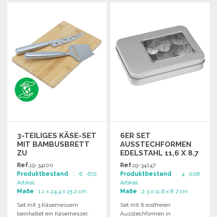
BESTELLEN
Angebot anfordern
Angebot anfordern
3-TEILIGES KÄSE-SET
6ER SET
MIT BAMBUSBRETT
AUSSTECHFORMEN
ZU
EDELSTAHL 11,6 X 8,7
GROSSHANDELSPREISEN
CM
Ref.
19-34100
Ref.
19-34247
Produktbestand
: 6 672
Produktbestand
: 4 008
Artikel
Artikel
Maße
: 1.1 x 24.4 x 15.2 cm
Maße
: 2.3 x 11.6 x 8.7 cm
Set mit 3 Käsemessern:
Set mit 6 rostfreien
beinhaltet ein Käsemesser,
Ausstechformen in