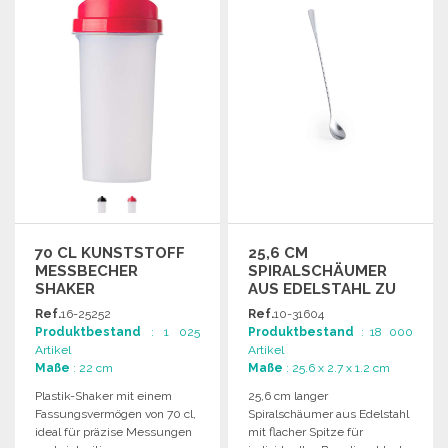
Angebot anfordern
Angebot anfordern
70 CL KUNSTSTOFF
25,6 CM
MESSBECHER
SPIRALSCHÄUMER
SHAKER
AUS EDELSTAHL ZU
GROSSHANDELSPREISEN
Ref.
16-25252
Ref.
10-31604
Produktbestand
: 1 025
Produktbestand
: 18 000
Artikel
Artikel
Maße
: 22 cm
Maße
: 25.6 x 2.7 x 1.2 cm
Plastik-Shaker mit einem
25,6 cm langer
Fassungsvermögen von 70 cl,
Spiralschäumer aus Edelstahl
ideal für präzise Messungen
mit flacher Spitze für