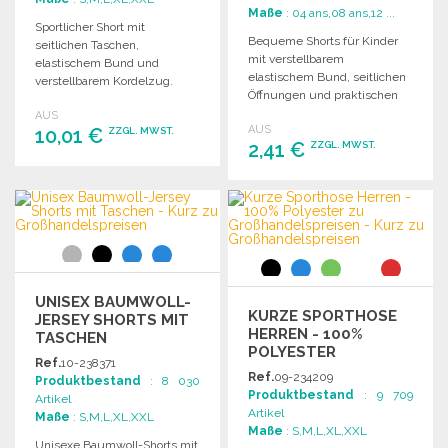
Maße
: 04 ans,08 ans,12 ...
Sportlicher Short mit
Bequeme Shorts für Kinder
seitlichen Taschen,
mit verstellbarem
elastischem Bund und
elastischem Bund, seitlichen
verstellbarem Kordelzug.
Öffnungen und praktischen
Leichtes, atmungsaktives
Taschen für optimalen
AUS
Material aus 100% Polyester.
AUS
10,01 €
Tragekomfort.
ZZGL. MWST.
2,41 €
ZZGL. MWST.
BESTELLEN
BESTELLEN
Angebot anfordern
Angebot anfordern
UNISEX BAUMWOLL-
KURZE SPORTHOSE
JERSEY SHORTS MIT
HERREN - 100%
TASCHEN
POLYESTER
Ref.
10-238371
Ref.
09-234209
Produktbestand
: 8 030
Produktbestand
: 9 709
Artikel
Artikel
Maße
: S,M,L,XL,XXL
Maße
: S,M,L,XL,XXL
Unisexe Baumwoll-Shorts mit