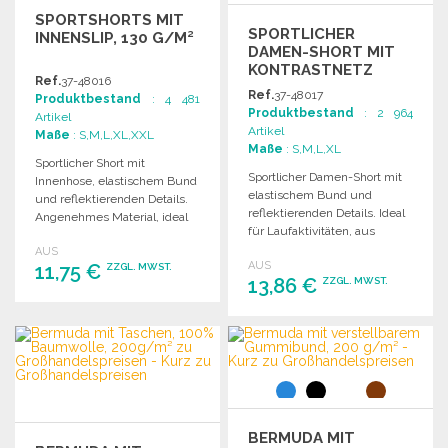
SPORTSHORTS MIT
SPORTLICHER
INNENSLIP, 130 G/M²
DAMEN-SHORT MIT
KONTRASTNETZ
Ref.
37-48016
130G
Ref.
37-48017
Produktbestand
: 4 481
Produktbestand
: 2 964
Artikel
Artikel
Maße
: S,M,L,XL,XXL
Maße
: S,M,L,XL
Sportlicher Short mit
Sportlicher Damen-Short mit
Innenhose, elastischem Bund
elastischem Bund und
und reflektierenden Details.
reflektierenden Details. Ideal
Angenehmes Material, ideal
für Laufaktivitäten, aus
für das Laufen. Waschbar
flexiblem und
AUS
und pflegeleicht.
AUS
11,75 €
anpassungsfähigem Material.
ZZGL. MWST.
13,86 €
ZZGL. MWST.
BESTELLEN
BESTELLEN
Angebot anfordern
Angebot anfordern
BERMUDA MIT