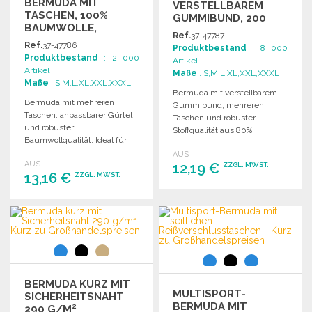
BERMUDA MIT
VERSTELLBAREM
TASCHEN, 100%
GUMMIBUND, 200
BAUMWOLLE,
G/M²
Ref.
37-47787
200G/M² ZU
Ref.
37-47786
Produktbestand
: 8 000
GROSSHANDELSPREISEN
Produktbestand
: 2 000
Artikel
Artikel
Maße
: S,M,L,XL,XXL,XXXL
Maße
: S,M,L,XL,XXL,XXXL
Bermuda mit verstellbarem
Bermuda mit mehreren
Gummibund, mehreren
Taschen, anpassbarer Gürtel
Taschen und robuster
und robuster
Stoffqualität aus 80%
Baumwollqualität. Ideal für
Baumwolle und 20%
verschiedene Aktivitäten und
AUS
Polyester.
AUS
lässigen Alltag.
12,19 €
ZZGL. MWST.
13,16 €
ZZGL. MWST.
BESTELLEN
BESTELLEN
Angebot anfordern
Angebot anfordern
BERMUDA KURZ MIT
MULTISPORT-
SICHERHEITSNAHT
BERMUDA MIT
290 G/M²