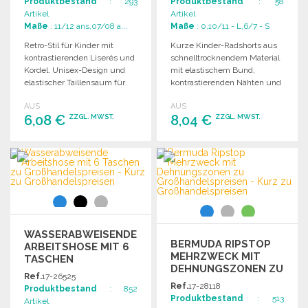
Produktbestand
: 293
Produktbestand
: 58
Artikel
Artikel
Maße
: 11/12 ans,07/08 a...
Maße
: 0,10/11 - L,6/7 - S
Retro-Stil für Kinder mit
Kurze Kinder-Radshorts aus
kontrastierenden Liserés und
schnelltrocknendem Material
Kordel. Unisex-Design und
mit elastischem Bund,
elastischer Taillensaum für
kontrastierenden Nähten und
optimalen Tragekomfort.
reflektierendem Logo.
AUS
AUS
Inklusive Innentasche für
6,08 €
8,04 €
ZZGL. MWST.
ZZGL. MWST.
Schlüssel.
BESTELLEN
BESTELLEN
Angebot anfordern
Angebot anfordern
WASSERABWEISENDE
BERMUDA RIPSTOP
ARBEITSHOSE MIT 6
MEHRZWECK MIT
TASCHEN
DEHNUNGSZONEN ZU
Ref.
17-26525
GROSSHANDELSPREISEN
Ref.
17-28118
Produktbestand
: 852
Produktbestand
: 513
Artikel