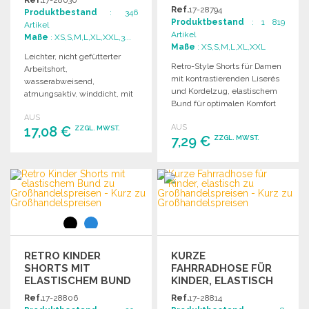
Ref.
17-28794
Produktbestand
: 346
Produktbestand
: 1 819
Artikel
Artikel
Maße
: XS,S,M,L,XL,XXL,3...
Maße
: XS,S,M,L,XL,XXL
Leichter, nicht gefütterter
Retro-Style Shorts für Damen
Arbeitshort,
mit kontrastierenden Liserés
wasserabweisend,
und Kordelzug, elastischem
atmungsaktiv, winddicht, mit
Bund für optimalen Komfort
reflektierenden Taschen und
und Passform.
AUS
teilweiser elastischer Taille.
AUS
17,08 €
ZZGL. MWST.
Unisex-Modell.
7,29 €
ZZGL. MWST.
BESTELLEN
BESTELLEN
Angebot anfordern
Angebot anfordern
RETRO KINDER
KURZE
SHORTS MIT
FAHRRADHOSE FÜR
ELASTISCHEM BUND
KINDER, ELASTISCH
ZU
Ref.
17-28806
Ref.
17-28814
GROSSHANDELSPREISEN