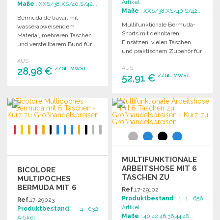
Artikel
Maße
: XXS/38,XS/40,S/42...
Maße
: XXS/38,XS/40,S/42...
Bermuda de travail mit
Multifunktionale Bermuda-
wasserabweisendem
Shorts mit dehnbaren
Material, mehreren Taschen
Einsätzen, vielen Taschen
und verstellbarem Bund für
und praktischem Zubehör für
optimalen Komfort und
mehr Mobilität und Komfort.
AUS
Funktionalität.
AUS
28,98 €
ZZGL. MWST.
52,91 €
ZZGL. MWST.
BESTELLEN
BESTELLEN
Angebot anfordern
Angebot anfordern
MULTIFUNKTIONALE
ARBEITSHOSE MIT 6
BICOLORE
TASCHEN ZU
MULTIPOCHES
GROSSHANDELSPREISEN
BERMUDA MIT 6
Ref.
17-29102
TASCHEN ZU
Produktbestand
: 1 656
Ref.
17-29023
GROSSHANDELSPREISEN
Artikel
Produktbestand
: 4 032
Maße
: 40,42,46,36,44,48...
Artikel