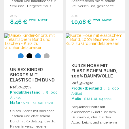
Taschen und Innentasche für
Seitentaschen mit falschem
Schlüssel. Hergestellt aus
Reißverschluss, gesicherte
leichtem, atmungsaktivem
Nähte und bequeme
AUS
AUS
Material.
Passform.
8,46 €
10,08 €
ZZGL. MWST.
ZZGL. MWST.
BESTELLEN
BESTELLEN
Angebot anfordern
Angebot anfordern
KURZE HOSE MIT
UNISEX KINDER-
ELASTISCHEM BUND,
SHORTS MIT
100% BAUMWOLLE
ELASTISCHEM BUND
Ref.
37-47980
UND TASCHEN
Ref.
37-47784
Produktbestand
: 2 000
Produktbestand
: 8 000
Artikel
Artikel
Maße
: S,M,L,XL,04 ans,0...
Maße
: S,M,L,XL,XXL,01/0...
Bequemer Shorts mit
Unisex-Shorts mit seitlichen
elastischem Bund aus 100%
Taschen und elastischem
Baumwolle, ideal für den
Bund mit Kordelzug. Ideal für
Alltag. Leicht und angenehm
Kinder in verschiedenen
zu tragen.