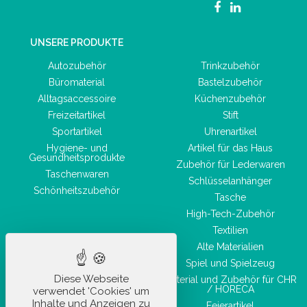
UNSERE PRODUKTE
Autozubehör
Trinkzubehör
Büromaterial
Bastelzubehör
Alltagsaccessoire
Küchenzubehör
Freizeitartikel
Stift
Sportartikel
Uhrenartikel
Hygiene- und
Artikel für das Haus
Gesundheitsprodukte
Zubehör für Lederwaren
Taschenwaren
Schlüsselanhänger
Schönheitszubehör
Tasche
High-Tech-Zubehör
Textilien
Alte Materialien
Spiel und Spielzeug
Diese Webseite
Material und Zubehör für CHR
/ HORECA
verwendet 'Cookies' um
Inhalte und Anzeigen zu
Feierartikel