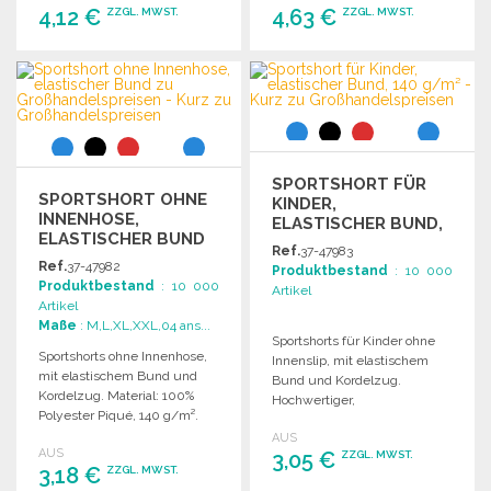
4,12 €
4,63 €
ZZGL. MWST.
ZZGL. MWST.
BESTELLEN
BESTELLEN
Angebot anfordern
Angebot anfordern
SPORTSHORT FÜR
SPORTSHORT OHNE
KINDER,
INNENHOSE,
ELASTISCHER BUND,
ELASTISCHER BUND
140 G/M² ZU
Ref.
37-47983
GROSSHANDELSPREISEN
Ref.
37-47982
Produktbestand
: 10 000
Produktbestand
: 10 000
Artikel
Artikel
Maße
: M,L,XL,XXL,04 ans...
Sportshorts für Kinder ohne
Sportshorts ohne Innenhose,
Innenslip, mit elastischem
mit elastischem Bund und
Bund und Kordelzug.
Kordelzug. Material: 100%
Hochwertiger,
Polyester Piqué, 140 g/m².
atmungsaktiver Piqué-Stoff,
AUS
leicht zu waschen und
AUS
3,05 €
ZZGL. MWST.
trocknen.
3,18 €
ZZGL. MWST.