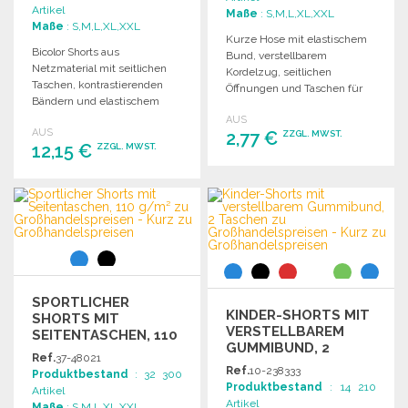
Artikel
Maße
: S,M,L,XL,XXL
Maße
: S,M,L,XL,XXL
Kurze Hose mit elastischem
Bicolor Shorts aus
Bund, verstellbarem
Netzmaterial mit seitlichen
Kordelzug, seitlichen
Taschen, kontrastierenden
Öffnungen und Taschen für
Bändern und elastischem
optimalen Tragekomfort.
Bund mit Kordelzug.
AUS
AUS
2,77 €
ZZGL. MWST.
12,15 €
ZZGL. MWST.
BESTELLEN
BESTELLEN
Angebot anfordern
Angebot anfordern
SPORTLICHER
KINDER-SHORTS MIT
SHORTS MIT
VERSTELLBAREM
SEITENTASCHEN, 110
GUMMIBUND, 2
G/M²
Ref.
37-48021
TASCHEN ZU
Ref.
10-238333
Produktbestand
: 32 300
GROSSHANDELSPREISEN
Produktbestand
: 14 210
Artikel
Artikel
Maße
: S,M,L,XL,XXL