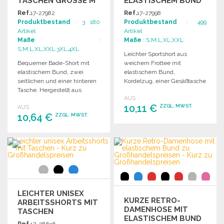
TASCHEN GRÖSSE M
ELASTISCHEM BUND
ZU
Ref.
17-27982
Ref.
17-27998
GROSSHANDELSPREISEN
Produktbestand
: 3 180
Produktbestand
: 499
Artikel
Artikel
Maße
:
Maße
: S,M,L,XL,XXL
S,M,L,XL,XXL,3XL,4XL
Leichter Sportshort aus
Bequemer Bade-Short mit
weichem Frottee mit
elastischem Bund, zwei
elastischem Bund,
seitlichen und einer hinteren
Kordelzug, einer Gesäßtasche
Tasche. Hergestellt aus
und seitlichen Taschen.
AUS
leichtem, schnell
10,11 €
ZZGL. MWST.
AUS
trocknendem Material.
10,64 €
ZZGL. MWST.
BESTELLEN
BESTELLEN
Angebot anfordern
Angebot anfordern
LEICHTER UNISEX
KURZE RETRO-
ARBEITSSHORTS MIT
DAMENHOSE MIT
TASCHEN
ELASTISCHEM BUND
Ref.
17-28636