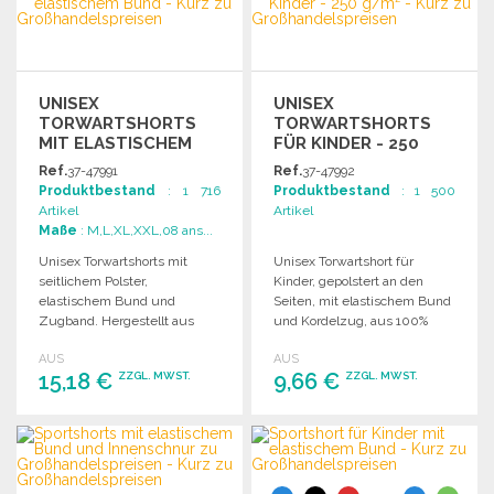
Angebot anfordern
Angebot anfordern
UNISEX
UNISEX
TORWARTSHORTS
TORWARTSHORTS
MIT ELASTISCHEM
FÜR KINDER - 250
BUND
G/M²
Ref.
37-47991
Ref.
37-47992
Produktbestand
: 1 716
Produktbestand
: 1 500
Artikel
Artikel
Maße
: M,L,XL,XXL,08 ans...
Unisex Torwartshorts mit
Unisex Torwartshort für
seitlichem Polster,
Kinder, gepolstert an den
elastischem Bund und
Seiten, mit elastischem Bund
Zugband. Hergestellt aus
und Kordelzug, aus 100%
100% Polyester, 250 g/m².
Polyester, 250 g/m².
AUS
AUS
15,18 €
9,66 €
ZZGL. MWST.
ZZGL. MWST.
BESTELLEN
BESTELLEN
Angebot anfordern
Angebot anfordern