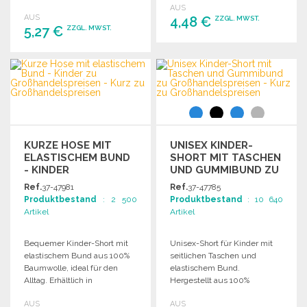
Größen erhältlich.
AUS
AUS
4,48 €
ZZGL. MWST.
5,27 €
ZZGL. MWST.
BESTELLEN
BESTELLEN
Angebot anfordern
Angebot anfordern
KURZE HOSE MIT
UNISEX KINDER-
ELASTISCHEM BUND
SHORT MIT TASCHEN
- KINDER
UND GUMMIBUND ZU
GROSSHANDELSPREISEN
Ref.
37-47981
Ref.
37-47785
Produktbestand
: 2 500
Produktbestand
: 10 640
Artikel
Artikel
Bequemer Kinder-Short mit
Unisex-Short für Kinder mit
elastischem Bund aus 100%
seitlichen Taschen und
Baumwolle, ideal für den
elastischem Bund.
Alltag. Erhältlich in
Hergestellt aus 100%
verschiedenen Kindergrößen.
Baumwolle, ideal für
AUS
AUS
Freizeitaktivitäten.