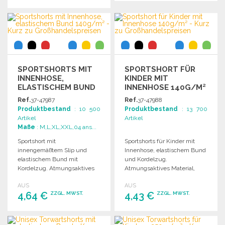
BESTELLEN
BESTELLEN
Angebot anfordern
Angebot anfordern
SPORTSHORTS MIT
SPORTSHORT FÜR
INNENHOSE,
KINDER MIT
ELASTISCHEM BUND
INNENHOSE 140G/M²
140G/M²
Ref.
37-47987
Ref.
37-47988
Produktbestand
: 10 500
Produktbestand
: 13 700
Artikel
Artikel
Maße
: M,L,XL,XXL,04 ans...
Sportshort mit
Sportshorts für Kinder mit
innengemäßtem Slip und
Innenhose, elastischem Bund
elastischem Bund mit
und Kordelzug.
Kordelzug. Atmungsaktives
Atmungsaktives Material,
Material, leicht zu waschen
leicht zu waschen und zu
AUS
AUS
und schnell zu trocknen.
trocknen.
4,64 €
4,43 €
ZZGL. MWST.
ZZGL. MWST.
BESTELLEN
BESTELLEN