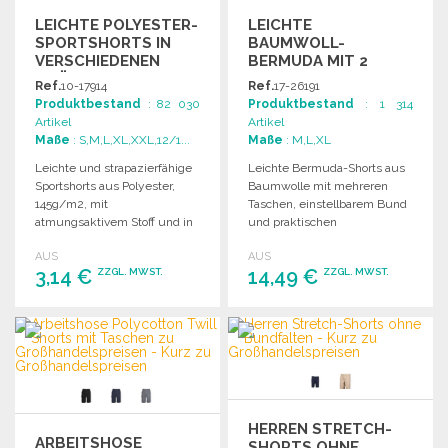
LEICHTE POLYESTER-
LEICHTE
SPORTSHORTS IN
BAUMWOLL-
VERSCHIEDENEN
BERMUDA MIT 2
GRÖSSEN
TASCHEN ZU
Ref.
10-17914
Ref.
17-26191
GROSSHANDELSPREISEN
Produktbestand
: 82 030
Produktbestand
: 1 314
Artikel
Artikel
Maße
: S,M,L,XL,XXL,12/1...
Maße
: M,L,XL
Leichte und strapazierfähige
Leichte Bermuda-Shorts aus
Sportshorts aus Polyester,
Baumwolle mit mehreren
145g/m2, mit
Taschen, einstellbarem Bund
atmungsaktivem Stoff und in
und praktischen
verschiedenen Größen
Klettverschlüssen für
AUS
AUS
erhältlich.
optimalen Komfort.
3,14 €
14,49 €
ZZGL. MWST.
ZZGL. MWST.
BESTELLEN
BESTELLEN
Angebot anfordern
Angebot anfordern
HERREN STRETCH-
ARBEITSHOSE
SHORTS OHNE