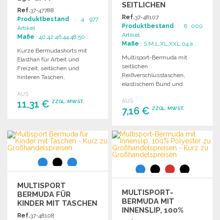
SEITLICHEN
Ref.
37-47788
REISSVERSCHLUSSTASCHE
Ref.
37-48107
Produktbestand
: 4 977
Produktbestand
: 6 000
Artikel
Artikel
Maße
: 40,42,46,44,48,50...
Maße
: S,M,L,XL,XXL,04 a...
Kurze Bermudashorts mit
Multisport-Bermuda mit
Elasthan für Arbeit und
seitlichen
Freizeit, seitlichen und
Reißverschlusstaschen,
hinteren Taschen,
elastischem Bund und
widerstandsfähiger und
kontrastierendem Kordelzug.
AUS
bequemer Stoff.
AUS
11,31 €
Hergestellt aus 100 %
ZZGL. MWST.
7,16 €
ZZGL. MWST.
Polyester.
BESTELLEN
BESTELLEN
Angebot anfordern
Angebot anfordern
MULTISPORT
MULTISPORT-
BERMUDA FÜR
BERMUDA MIT
KINDER MIT TASCHEN
INNENSLIP, 100%
Ref.
37-48108
POLYESTER ZU