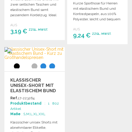
Kurze Sporthose für Herren
zwei seitlichen Taschen und
mit elastischem Bund und
elastischem Bund samt
Kontrastpaspeln, aus 100%
passendem Kordelzug. Ideal
Polyester, leicht und bequem
für Freizeit und Sport.
bei 135 g/m².
AUS
AUS
3,19 €
ZZGL. MWST.
9,24 €
ZZGL. MWST.
BESTELLEN
BESTELLEN
Angebot anfordern
Angebot anfordern
KLASSISCHER
UNISEX-SHORT MIT
ELASTISCHEM BUND
Ref.
17-223264
Produktbestand
: 1 802
Artikel
Maße
: S,M,L,XL,XXL
Klassischer unisex Shorts mit
abnehmbarer Etikette,