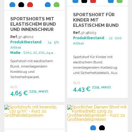
SPORTSHORT FÜR
SPORTSHORTS MIT
KINDER MIT
ELASTISCHEM BUND
ELASTISCHEM BUND
UND INNENSCHNUR
Ref.
37-48003
ZU
Ref.
37-48002
Produktbestand
: 12 000
GROSSHANDELSPREISEN
Produktbestand
: 14 571
Artikel
Artikel
Maße
: S,M,L,XL,XXL,04 a...
Sportshort für Kinder mit
Sportshort mit elastischem
elastischem Bund,
Bund, innenliegendem
innenliegendem Kordelzug
Kordelzug und
und Sicherheitsdetails. Aus
Sicherheitspaspel.
100% Polyester, leicht und
Seitenöffnungen für
AUS
atmungsaktiv.
AUS
zusätzlichen Komfort. 100%
4,43 €
ZZGL. MWST.
4,65 €
ZZGL. MWST.
Polyester, 140 g/m².
BESTELLEN
BESTELLEN
Angebot anfordern
Angebot anfordern