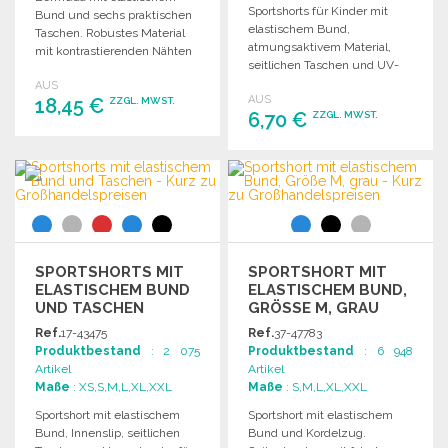
Sportshorts für Kinder mit
Bund und sechs praktischen
elastischem Bund,
Taschen. Robustes Material
atmungsaktivem Material,
mit kontrastierenden Nähten
seitlichen Taschen und UV-
und sicherer Doppelnaht.
Schutz 40+. Ideal für aktive
AUS
AUS
18,45 €
Freizeit.
ZZGL. MWST.
6,70 €
ZZGL. MWST.
BESTELLEN
BESTELLEN
Angebot anfordern
Angebot anfordern
SPORTSHORTS MIT
SPORTSHORT MIT
ELASTISCHEM BUND
ELASTISCHEM BUND,
UND TASCHEN
GRÖSSE M, GRAU
Ref.
17-43475
Ref.
37-47783
Produktbestand
: 2 075
Produktbestand
: 6 948
Artikel
Artikel
Maße
: XS,S,M,L,XL,XXL
Maße
: S,M,L,XL,XXL
Sportshort mit elastischem
Sportshort mit elastischem
Bund, Innenslip, seitlichen
Bund und Kordelzug.