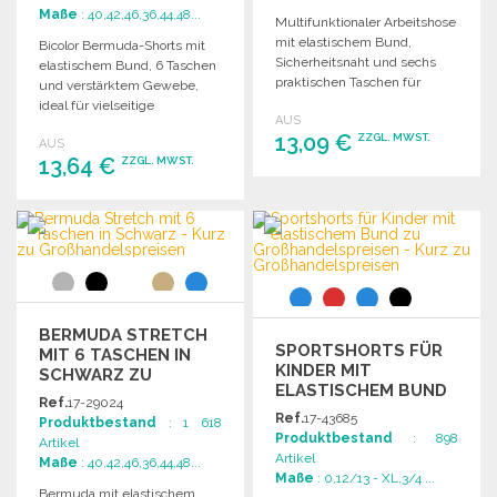
Maße
: 40,42,46,36,44,48...
Multifunktionaler Arbeitshose
mit elastischem Bund,
Bicolor Bermuda-Shorts mit
Sicherheitsnaht und sechs
elastischem Bund, 6 Taschen
praktischen Taschen für
und verstärktem Gewebe,
optimalen Komfort und
ideal für vielseitige
AUS
Stauraum.
Einsatzmöglichkeiten.
13,09 €
ZZGL. MWST.
AUS
13,64 €
ZZGL. MWST.
BESTELLEN
BESTELLEN
Angebot anfordern
Angebot anfordern
BERMUDA STRETCH
SPORTSHORTS FÜR
MIT 6 TASCHEN IN
KINDER MIT
SCHWARZ ZU
ELASTISCHEM BUND
GROSSHANDELSPREISEN
Ref.
17-29024
Ref.
17-43685
Produktbestand
: 1 618
Produktbestand
: 898
Artikel
Artikel
Maße
: 40,42,46,36,44,48...
Maße
: 0,12/13 - XL,3/4 ...
Bermuda mit elastischem