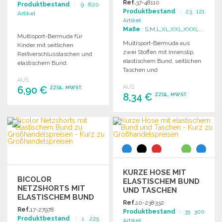
Ref.
37-48110
Produktbestand
: 9 820
GROSSHANDELSPREISEN
Produktbestand
: 23 121
Artikel
Artikel
Maße
: S,M,L,XL,XXL,XXXL...
Multisport-Bermuda für
Multisport-Bermuda aus
Kinder mit seitlichen
zwei Stoffen mit Innenslip,
Reißverschlusstaschen und
elastischem Bund, seitlichen
elastischem Bund.
Taschen und
Hergestellt aus 100%
asymmetrischem
AUS
Polyester, 200 g/m².
AUS
6,90 €
Beinausschnitt.
ZZGL. MWST.
8,34 €
ZZGL. MWST.
BESTELLEN
BESTELLEN
Angebot anfordern
Angebot anfordern
KURZE HOSE MIT
BICOLOR
ELASTISCHEM BUND
NETZSHORTS MIT
UND TASCHEN
ELASTISCHEM BUND
Ref.
10-238332
Ref.
17-27978
Produktbestand
: 35 300
Produktbestand
: 1 225
Artikel