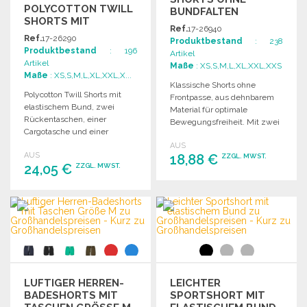
POLYCOTTON TWILL
BUNDFALTEN
SHORTS MIT
Ref.
17-26940
TASCHEN
Ref.
17-26290
Produktbestand
: 238
Produktbestand
: 196
Artikel
Artikel
Maße
: XS,S,M,L,XL,XXL,XXS
Maße
: XS,S,M,L,XL,XXL,X...
Klassische Shorts ohne
Polycotton Twill Shorts mit
Frontpasse, aus dehnbarem
elastischem Bund, zwei
Material für optimale
Rückentaschen, einer
Bewegungsfreiheit. Mit zwei
Cargotasche und einer
Gesäßtaschen und vorderen
zusätzlichen Tasche unter
AUS
Einschubtaschen.
AUS
dem Bund für zusätzlichen
18,88 €
ZZGL. MWST.
24,05 €
ZZGL. MWST.
Komfort.
BESTELLEN
BESTELLEN
Angebot anfordern
Angebot anfordern
LUFTIGER HERREN-
LEICHTER
BADESHORTS MIT
SPORTSHORT MIT