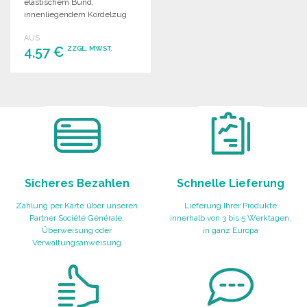
elastischem Bund,
innenliegendem Kordelzug
und seitlichen Taschen. Ideal
AUS
für Freizeitaktivitäten.
4,57 €
ZZGL. MWST.
BESTELLEN
Angebot anfordern
Sicheres Bezahlen
Schnelle Lieferung
Zahlung per Karte über unseren
Lieferung Ihrer Produkte
Partner Société Générale,
innerhalb von 3 bis 5 Werktagen,
Überweisung oder
in ganz Europa
Verwaltungsanweisung