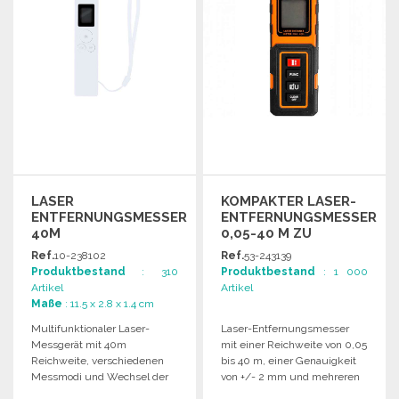
LASER
KOMPAKTER LASER-
ENTFERNUNGSMESSER
ENTFERNUNGSMESSER
40M
0,05-40 M ZU
MULTIFUNKTIONAL
GROSSHANDELSPREISEN
Ref.
10-238102
Ref.
53-243139
Produktbestand
: 310
Produktbestand
: 1 000
Artikel
Artikel
Maße
: 11.5 x 2.8 x 1.4 cm
Multifunktionaler Laser-
Laser-Entfernungsmesser
Messgerät mit 40m
mit einer Reichweite von 0,05
Reichweite, verschiedenen
bis 40 m, einer Genauigkeit
Messmodi und Wechsel der
von +/- 2 mm und mehreren
Maßeinheiten. Inklusive
verfügbaren Maßeinheiten.