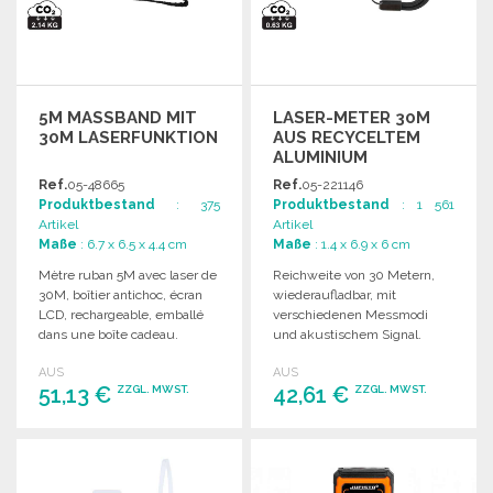
5M MASSBAND MIT 3
LASER-METER 30M
0M LASERFUNKTION
AUS RECYCELTEM
ALUMINIUM
Ref.
05-48665
Ref.
05-221146
Produktbestand
: 375
Produktbestand
: 1 561
Artikel
Artikel
Maße
: 6.7 x 6.5 x 4.4 cm
Maße
: 1.4 x 6.9 x 6 cm
Mètre ruban 5M avec laser de
Reichweite von 30 Metern,
30M, boîtier antichoc, écran
wiederaufladbar, mit
LCD, rechargeable, emballé
verschiedenen Messmodi
dans une boîte cadeau.
und akustischem Signal.
Praktisch und
AUS
AUS
benutzerfreundlich für
51,13 €
42,61 €
ZZGL. MWST.
ZZGL. MWST.
präzise Messungen.
BESTELLEN
BESTELLEN
Angebot anfordern
Angebot anfordern