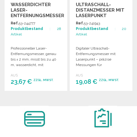
WASSERDICHTER
ULTRASCHALL-
LASER-
DISTANZMESSER MIT
ENTFERNUNGSMESSER
LASERPUNKT
AUS HARTMETALL ZU
Ref.
53-244777
Ref.
53-241943
GROSSHANDELSPREISEN
Produktbestand
: 28
Produktbestand
: 20
Artikel
Artikel
Professioneller Laser-
Digitaler Ultraschall-
Entfernungsmesser, genau
Entfernungsmesser mit
bis ± 2 mm, misst bis zu 40
Laserpunkt – präzise
m, wasserdicht, mit
Messungen für
hintergrundbeleuchtetem
Renovierungsprojekte und
AUS
AUS
Display, ideal für
Gartenarbeit, einfach zu
23,67 €
19,08 €
ZZGL. MWST.
ZZGL. MWST.
verschiedene Zwecke.
bedienen und platzsparend.
BESTELLEN
BESTELLEN
Angebot anfordern
Angebot anfordern