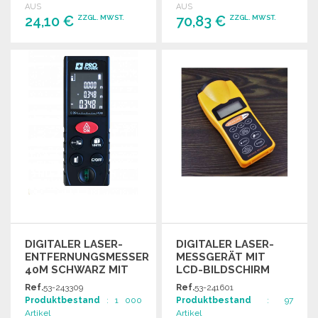
AUS
AUS
praktischer
24,10 €
70,83 €
ZZGL. MWST.
ZZGL. MWST.
Handgelenkschlaufe.
BESTELLEN
BESTELLEN
Angebot anfordern
Angebot anfordern
DIGITALER LASER-
DIGITALER LASER-
ENTFERNUNGSMESSER
MESSGERÄT MIT
40M SCHWARZ MIT
LCD-BILDSCHIRM
WASSERWAAGE
Ref.
53-243309
Ref.
53-241601
Produktbestand
: 1 000
Produktbestand
: 97
Artikel
Artikel