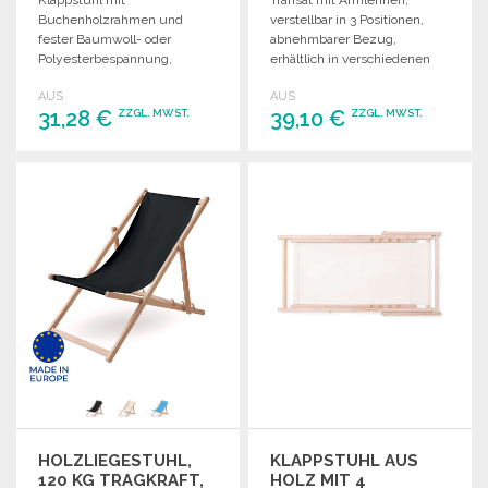
Buchenholzrahmen und
verstellbar in 3 Positionen,
fester Baumwoll- oder
abnehmbarer Bezug,
Polyesterbespannung,
erhältlich in verschiedenen
europäische Herstellung,
Farben.
AUS
AUS
Mindestbestellmenge: 50
Mindestbestellmenge: 50
31,28 €
39,10 €
ZZGL. MWST.
ZZGL. MWST.
Stück.
Stück.
BESTELLEN
BESTELLEN
Angebot anfordern
Angebot anfordern
HOLZLIEGESTUHL,
KLAPPSTUHL AUS
120 KG TRAGKRAFT,
HOLZ MIT 4