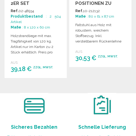
2ER SET
POSITIONEN ZU
GROSSHANDELSPREISEN
Ref.
02-48934
Ref.
10-212132
Produktbestand
: 2 504
Maße
: 80 x 61 x 87 cm
Artikel
Faltstuhl aus Holz mit
Maße
: 8 x 120 x 60 cm
robustem, weichem
Holzstrandliege mit max.
Stoffbezug. Inkl.
Tragfähigkeit von 120 kg.
verstellbarem Rückenlehne
Artikel nur im Karton zu 2
und 4 Positionen für
AUS
Stück erhältlich. Preis pro
optimalen Komfort.
30,53 €
ZZGL. MWST.
Stück.
AUS
39,18 €
ZZGL. MWST.
BESTELLEN
Angebot anfordern
BESTELLEN
Angebot anfordern
Sicheres Bezahlen
Schnelle Lieferung