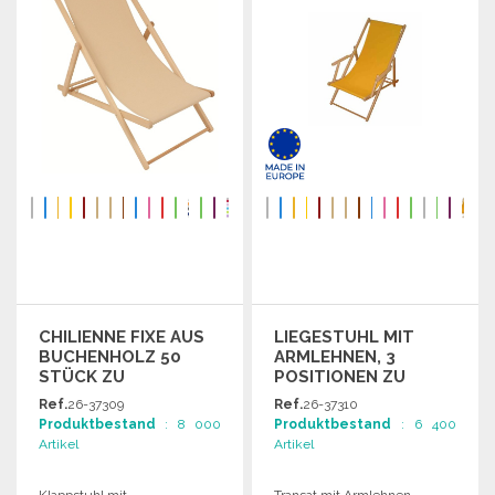
CHILIENNE FIXE AUS
LIEGESTUHL MIT
BUCHENHOLZ 50
ARMLEHNEN, 3
STÜCK ZU
POSITIONEN ZU
GROSSHANDELSPREISEN
GROSSHANDELSPREISEN
Ref.
26-37309
Ref.
26-37310
Produktbestand
: 8 000
Produktbestand
: 6 400
Artikel
Artikel
Klappstuhl mit
Transat mit Armlehnen,