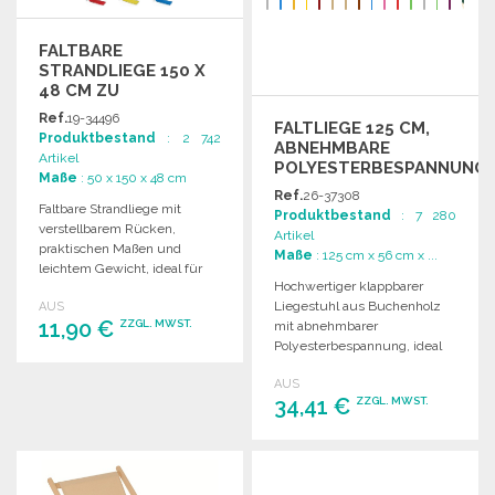
FALTBARE
STRANDLIEGE 150 X
48 CM ZU
GROSSHANDELSPREISEN
Ref.
19-34496
FALTLIEGE 125 CM,
Produktbestand
: 2 742
ABNEHMBARE
Artikel
POLYESTERBESPANNUNG
Maße
: 50 x 150 x 48 cm
Ref.
26-37308
Faltbare Strandliege mit
Produktbestand
: 7 280
verstellbarem Rücken,
Artikel
praktischen Maßen und
Maße
: 125 cm x 56 cm x ...
leichtem Gewicht, ideal für
Hochwertiger klappbarer
den Einsatz am Strand.
Liegestuhl aus Buchenholz
AUS
11,90 €
ZZGL. MWST.
mit abnehmbarer
Polyesterbespannung, ideal
für den Außenbereich.
BESTELLEN
AUS
Mindestbestellmenge: 50
34,41 €
ZZGL. MWST.
Stück.
Angebot anfordern
BESTELLEN
Angebot anfordern