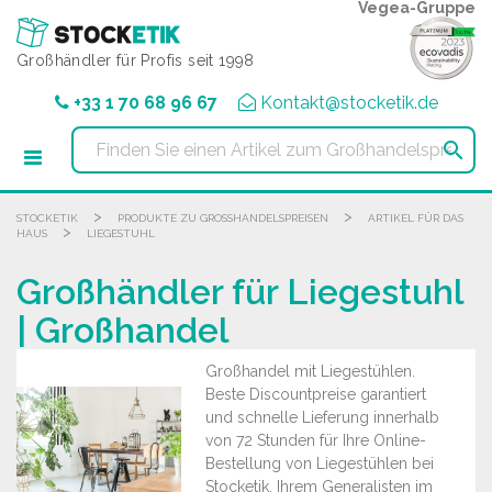
Cookie-Einstellungen
Vegea-Gruppe
Großhändler für Profis seit 1998
+33 1 70 68 96 67
Kontakt@stocketik.de

>
>
STOCKETIK
PRODUKTE ZU GROSSHANDELSPREISEN
ARTIKEL FÜR DAS
>
HAUS
LIEGESTUHL
Großhändler für Liegestuhl
| Großhandel
Großhandel mit Liegestühlen.
Beste Discountpreise garantiert
und schnelle Lieferung innerhalb
von 72 Stunden für Ihre Online-
Bestellung von Liegestühlen bei
Stocketik, Ihrem Generalisten im